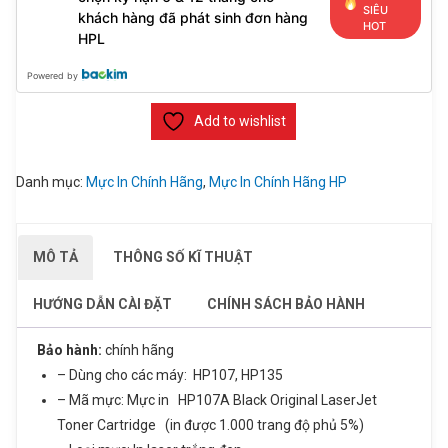
SIÊU
khách hàng đã phát sinh đơn hàng
HOT
HPL
Powered by
Add to wishlist
Danh mục:
Mực In Chính Hãng
,
Mực In Chính Hãng HP
MÔ TẢ
THÔNG SỐ KĨ THUẬT
HƯỚNG DẪN CÀI ĐẶT
CHÍNH SÁCH BẢO HÀNH
Bảo hành:
chính hãng
– Dùng cho các máy: HP107, HP135
– Mã mực: Mực in HP107A Black Original LaserJet
Toner Cartridge (in được 1.000 trang độ phủ 5%)