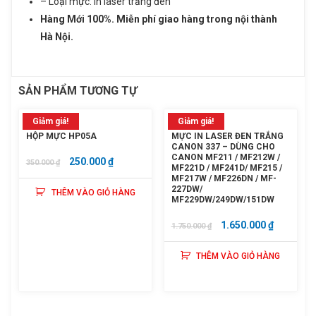
– Loại mực: In laser trắng đen
Hàng Mới 100%. Miễn phí giao hàng trong nội thành
Sản phẩm vừa được thêm vào giỏ
ĐĂNG KÝ TƯ VẤN
Hà Nội.
hàng
Họ và tên
SẢN PHẨM TƯƠNG TỰ
Số điện thoại
Giảm giá!
Giảm giá!
Mực in laser đen trắng HP107A
HỘP MỰC HP05A
MỰC IN LASER ĐEN TRẮNG
CANON 337 – DÙNG CHO
(W1107A) – Dùng cho máy HP M107A/
Nhu cầu cần tư vấn
CANON MF211 / MF212W /
GIÁ
GIÁ
250.000
₫
350.000
₫
MF221D / MF241D/ MF215 /
107W/ MFP M135A / MFP 135
GỐC
HIỆN
MF217W / MF226DN / MF-
227DW/
THÊM VÀO GIỎ HÀNG
Giá: 1,250,000 đ
LÀ:
TẠI
MF229DW/249DW/151DW
350.000 ₫.
LÀ:
Giỏ hàng hiện có:
0
sản phẩm
GIÁ
GIÁ
1.650.000
₫
1.750.000
₫
250.000 ₫.
GỐC
HIỆN
Tiếp tục mua hàng
THÊM VÀO GIỎ HÀNG
LÀ:
TẠI
1.750.000 ₫.
LÀ:
Gửi thông tin
Đi đến giỏ hàng
1.650.000