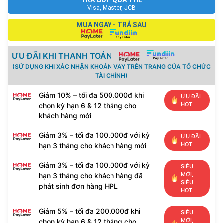
số
Visa, Master, JCB
lượng
MUA NGAY - TRẢ SAU
ƯU ĐÃI KHI THANH TOÁN
(SỬ DỤNG KHI XÁC NHẬN KHOẢN VAY TRÊN TRANG CỦA TỔ CHỨC
TÀI CHÍNH)
Giảm 10% – tối đa 500.000đ khi
ƯU ĐÃI
HOT
chọn kỳ hạn 6 & 12 tháng cho
khách hàng mới
Giảm 3% – tối đa 100.000đ với kỳ
ƯU ĐÃI
HOT
hạn 3 tháng cho khách hàng mới
Giảm 3% – tối đa 100.000đ với kỳ
SIÊU
MỚI,
hạn 3 tháng cho khách hàng đã
SIÊU
phát sinh đơn hàng HPL
HOT
Giảm 5% – tối đa 200.000đ khi
SIÊU
MỚI,
chọn kỳ hạn 6 & 12 tháng cho