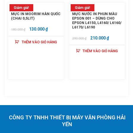
Giảm giá!
Giảm giá!
MỰC IN MOORIM HÀN QUỐC
MỰC NƯỚC IN PHUN MÀU
(CHAI 0,5LIT)
EPSON 001 – DÙNG CHO
EPSON L4150, L4160/ L6160/
L6170/ L6190
GIÁ
GIÁ
130.000
₫
180.000
₫
GỐC
HIỆN
GIÁ
GIÁ
210.000
₫
290.000
₫
THÊM VÀO GIỎ HÀNG
LÀ:
TẠI
GỐC
HIỆN
180.000 ₫.
LÀ:
THÊM VÀO GIỎ HÀNG
LÀ:
TẠI
130.000 ₫.
290.000 ₫.
LÀ:
210.000 ₫.
CÔNG TY TNHH THIẾT BỊ MÁY VĂN PHÒNG HẢI
YẾN