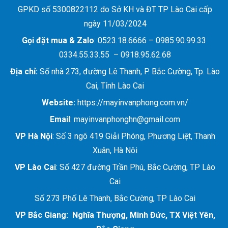
GPKD số 5300822112 do Sở KH và ĐT TP Lào Cai cấp
ngày 11/03/2024
Gọi đặt mua &
Zalo
: 0523.18.6666 – 0985.90.99.33
0334.55.33.55 – 0918.95.62.68
Địa chỉ:
Số nhà 273, đường Lê Thanh, P. Bắc Cường, Tp. Lào
Cai, Tỉnh Lào Cai
Website:
https://mayinvanphong.com.vn/
Email
: mayinvanphonghn@gmail.com
VP Hà Nội
: Số 3 ngõ 419 Giải Phóng, Phương Liệt, Thanh
Xuân, Hà Nôi
VP Lào Cai
: Số 427 đường Trần Phú, Bắc Cường, TP Lào
Cai
Số 273 Phố Lê Thanh, Bắc Cường, TP Lào Cai
VP Bắc Giang: Nghĩa Thượng, Minh Đức, TX Việt Yên,