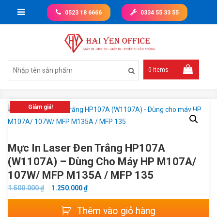
Skip
0523 18 6666
0334 55 33 55
to
content
Giá tốt nhất thị trường
0 items
Giảm giá!
Mực In Laser Đen Trắng HP107A
(W1107A) – Dùng Cho Máy HP M107A/
107W/ MFP M135A / MFP 135
GIÁ
GIÁ
1.500.000
₫
1.250.000
₫
GỐC
HIỆN
Mực
Thêm vào giỏ hàng
LÀ:
TẠI
in