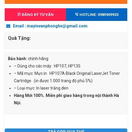
1.500.000 ₫.
LÀ:
laser
1.250.000 ₫.
đen
ĐĂNG KÝ TƯ VẤN
HOTLINE: 0985909933
trắng
Email : mayinvanphonghn@gmail.com
HP107A
(W1107A)
Quà Tặng:
-
Dùng
cho
Bảo hành:
chính hãng
máy
– Dùng cho các máy: HP107, HP135
HP
– Mã mực: Mực in HP107A Black Original LaserJet Toner
M107A/
Cartridge (in được 1.000 trang độ phủ 5%)
107W/
– Loại mực: In laser trắng đen
MFP
Hàng Mới 100%. Miễn phí giao hàng trong nội thành Hà
M135A
Nội.
/
MFP
135
TRẢ GÓP QUA THẺ