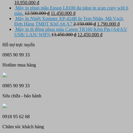
Giá
là:
Giá
tại
10.950.000
₫
gốc
4.850.000 ₫.
hiện
là:
Máy in phun mầu Epson L8100 đa năng in scan copy wifi 6
là:
tại
Giá
4.150.000 ₫.
Giá
màu.
12.500.000
₫
11.450.000
₫
11.650.000 ₫.
là:
gốc
hiện
Máy In Nhiệt Xprinter XP-424B In Tem Nhãn, Mã Vạch,
10.950.000 ₫.
là:
tại
Giá
Giá
Đơn Hàng TMĐT Khổ A6 A7
2.150.000
₫
1.790.000
₫
12.500.000 ₫.
là:
gốc
hiện
Máy in di động phun màu Canon TR160 Kèm Pin (A4/A5/
11.450.000 ₫.
Giá
là:
Giá
tại
USB/ LAN/ WIFI)
13.450.000
₫
12.450.000
₫
gốc
2.150.000 ₫.
hiện
là:
Hỗ trợ trực tuyến
là:
tại
1.790.
13.450.000 ₫.
là:
0985 90 99 33
12.450.000 ₫.
Hotline mua hàng
0985 90 99 33
Sửa chữa - bảo hành
0918 95 62 68
Chăm sóc khách hàng