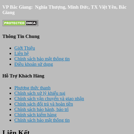
VP Bắc Giang: Nghĩa Thượng, Minh Đức, TX Việt Yên, Bắc
Giang
Thông Tin Chung
Giới Thiệu
Liên hệ
Chính sách bảo mật thông tin
Điều khoản sử dụng
Hỗ Trợ Khách Hàng
Phương thức thanh
Chính sách xử lý khiếu nại
Chính sách vận chuyển và giao nhận
Chính sách đổi trả và hoàn tiền
Chính sách bảo hành, bảo trì
Chính sách kiểm hàng
Chính sách bảo mật thông tin
Liên Kết