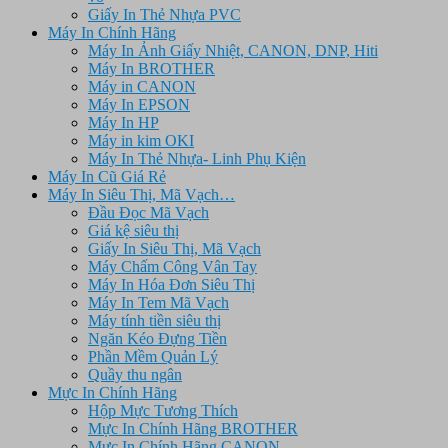
Giấy In Thẻ Nhựa PVC
Máy In Chính Hãng
Máy In Ảnh Giấy Nhiệt, CANON, DNP, Hiti
Máy In BROTHER
Máy in CANON
Máy In EPSON
Máy In HP
Máy in kim OKI
Máy In Thẻ Nhựa- Linh Phụ Kiện
Máy In Cũ Giá Rẻ
Máy In Siêu Thị, Mã Vạch…
Đầu Đọc Mã Vạch
Giá kệ siêu thị
Giấy In Siêu Thị, Mã Vạch
Máy Chấm Công Vân Tay
Máy In Hóa Đơn Siêu Thị
Máy In Tem Mã Vạch
Máy tính tiền siêu thị
Ngăn Kéo Đựng Tiền
Phần Mềm Quản Lý
Quầy thu ngân
Mực In Chính Hãng
Hộp Mực Tương Thích
Mực In Chính Hãng BROTHER
Mực In Chính Hãng CANON