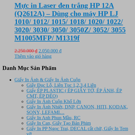
1.650.000 ₫.
Mực in Laser đen trắng HP 12A
(Q2612A) – Dùng cho máy HP LJ
1010/ 1012/ 1015/ 1018/ 1020/ 1022/
3020/ 3030/ 3050/ 3050Z/ 3052/ 3055
M1005MFP/ M1319f
Giá
Giá
2.250.000
₫
2.050.000
₫
gốc
hiện
Thêm vào giỏ hàng
là:
tại
2.250.000 ₫.
là:
Danh Mục Sản Phẩm
2.050.000 ₫.
Giấy In Ảnh & Giấy In Ảnh Cuộn
Giấy Đục Lỗ, Liên Tục 1,2,3,4 Liên
Giấy ÉP PLASTIC ( ÉP GIẤY TỜ, ÉP ẢNH, ÉP
CMT, ÉP DẺO)
Giấy In Ảnh Cuộn Khổ Lớn
Giấy In Ảnh Nhiêt, DNP, CANON, HITI, KODAK,
SONY, LEFAMI…
Giấy In Anh Phun Mầu, RC
Giấy In Can, Giấy Tạo Bản Phim
Giấy In PP Ngọc Trai, DECAL cắt chữ, Giấy In Tem
vỡ