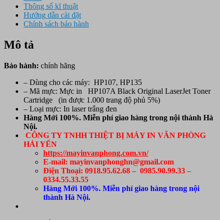
Thông số kĩ thuật
Hướng dẫn cài đặt
Chính sách bảo hành
Mô tả
Bảo hành:
chính hãng
– Dùng cho các máy: HP107, HP135
– Mã mực: Mực in HP107A Black Original LaserJet Toner
Cartridge (in được 1.000 trang độ phủ 5%)
– Loại mực: In laser trắng đen
Hàng Mới 100%. Miễn phí giao hàng trong nội thành Hà
Nội.
CÔNG TY TNHH THIỆT BỊ MÁY IN VĂN PHÒNG
HẢI YẾN
https://mayinvanphong.com.vn/
E-mail: mayinvanphonghn@gmail.com
Điện Thoại: 0918.95.62.68 – 0985.90.99.33 –
0334.55.33.55
Hàng Mới 100%. Miễn phí giao hàng trong nội
thành Hà Nội.