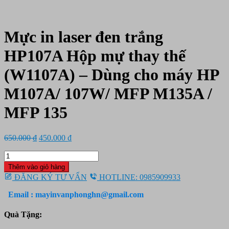
Mực in laser đen trắng
HP107A Hộp mự thay thế
(W1107A) – Dùng cho máy HP
M107A/ 107W/ MFP M135A /
MFP 135
Giá
Giá
650.000
₫
450.000
₫
gốc
hiện
Mực
là:
tại
in
650.000 ₫.
là:
Thêm vào giỏ hàng
laser
450.000 ₫.
ĐĂNG KÝ TƯ VẤN
HOTLINE: 0985909933
đen
trắng
Email : mayinvanphonghn@gmail.com
HP107A
Hộp
Quà Tặng:
mự
thay