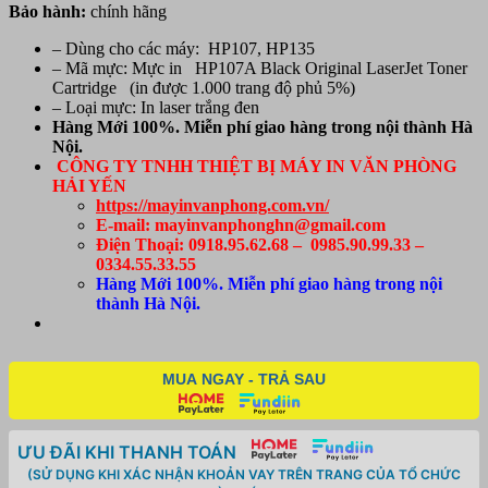
Bảo hành:
chính hãng
thế
(W1107A)
– Dùng cho các máy: HP107, HP135
-
– Mã mực: Mực in HP107A Black Original LaserJet Toner
Dùng
Cartridge (in được 1.000 trang độ phủ 5%)
cho
– Loại mực: In laser trắng đen
máy
Hàng Mới 100%. Miễn phí giao hàng trong nội thành Hà
HP
Nội.
M107A/
CÔNG TY TNHH THIỆT BỊ MÁY IN VĂN PHÒNG
107W/
HẢI YẾN
MFP
https://mayinvanphong.com.vn/
M135A
E-mail: mayinvanphonghn@gmail.com
/
Điện Thoại: 0918.95.62.68 – 0985.90.99.33 –
MFP
0334.55.33.55
135
Hàng Mới 100%. Miễn phí giao hàng trong nội
số
thành Hà Nội.
lượng
MUA NGAY - TRẢ SAU
ƯU ĐÃI KHI THANH TOÁN
(SỬ DỤNG KHI XÁC NHẬN KHOẢN VAY TRÊN TRANG CỦA TỔ CHỨC