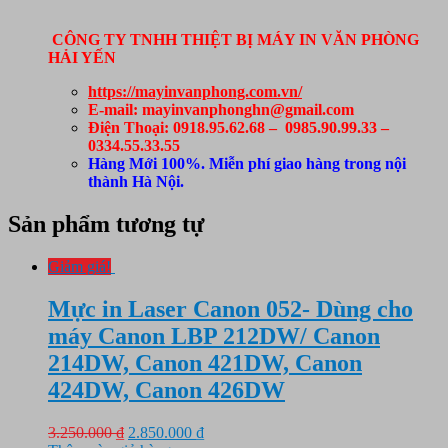
CÔNG TY TNHH THIỆT BỊ MÁY IN VĂN PHÒNG
HẢI YẾN
https://mayinvanphong.com.vn/
E-mail: mayinvanphonghn@gmail.com
Điện Thoại: 0918.95.62.68 – 0985.90.99.33 –
0334.55.33.55
Hàng Mới 100%. Miễn phí giao hàng trong nội
thành Hà Nội.
Sản phẩm tương tự
Giảm giá!
Mực in Laser Canon 052- Dùng cho
máy Canon LBP 212DW/ Canon
214DW, Canon 421DW, Canon
424DW, Canon 426DW
Giá
Giá
3.250.000
₫
2.850.000
₫