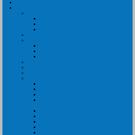
Trang Chủ
Sản Phẩm
Máy In Canon
Máy In Đa Năng
Máy In Đơn Năng
Máy In Màu
Máy In EPSON
Máy In HP
Máy In Màu
Máy In đa năng
Máy In Đơn Năng
Máy In BROTHER
Máy SCANER- CANON- HP- EPSON …
MỰC IN CHÍNH HÃNG
Thiết Bị Văn Phòng- VPP
Tư điển điện từ – Tân tư điển – Kim từ điển
Máy ép plastic – Giấy ép plastic
Máy cán màng nguội – Máy cán màng nhiệt
Máy cắt chữ Decal – Bàn cắt giấy- Giấy Decal
PVC
Bàn dập ghim
Máy hàn miệng túi
Điện thoại để bàn – Điện thoại kéo dài
Máy chiếu- Màn chiếu
Máy đóng gáy xoắn- Lò xo xoắn