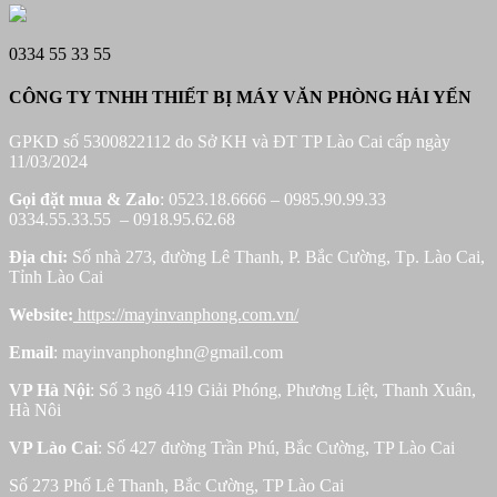
0334 55 33 55
CÔNG TY TNHH THIẾT BỊ MÁY VĂN PHÒNG HẢI YẾN
GPKD số 5300822112 do Sở KH và ĐT TP Lào Cai cấp ngày
11/03/2024
Gọi đặt mua &
Zalo
: 0523.18.6666 – 0985.90.99.33
0334.55.33.55 – 0918.95.62.68
Địa chỉ:
Số nhà 273, đường Lê Thanh, P. Bắc Cường, Tp. Lào Cai,
Tỉnh Lào Cai
Website:
https://mayinvanphong.com.vn/
Email
: mayinvanphonghn@gmail.com
VP Hà Nội
: Số 3 ngõ 419 Giải Phóng, Phương Liệt, Thanh Xuân,
Hà Nôi
VP Lào Cai
: Số 427 đường Trần Phú, Bắc Cường, TP Lào Cai
Số 273 Phố Lê Thanh, Bắc Cường, TP Lào Cai