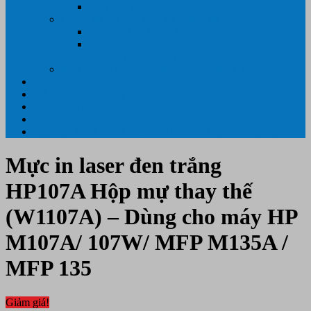
Máy hủy tài liệu
GIẤY IN – THIẾT BỊ NGÀNH IN
Giấy In Ảnh Cuộn Khổ Lớn
Giấy ÉP PLASTIC ( ÉP GIẤY TỜ, ÉP ẢNH,
ÉP CMT, ÉP DẺO)
Máy tính PC- Laptop- Màn Hình – Máy Văn Phòng
Tin tức
Hỗ Trợ Khách Hàng
Thông Tin Cần Thiết
Về chúng tôi
Liên Hệ- 0334.55.33.55- 0985.90.99.33. 0918.95.62.68
Mực in laser đen trắng
HP107A Hộp mự thay thế
(W1107A) – Dùng cho máy HP
M107A/ 107W/ MFP M135A /
MFP 135
Giảm giá!