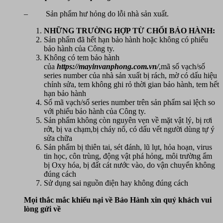
– Sản phẩm hư hỏng do lỗi nhà sản xuất.
NHỮNG TRƯỜNG HỢP TỪ CHỐI BẢO HÀNH:
Sản phẩm đã hết hạn bảo hành hoặc không có phiếu
bảo hành của Công ty.
Không có tem bảo hành
của
https://mayinvanphong.com.vn/
,mã số vạch/số
series number của nhà sản xuất bị rách, mờ có dấu hiệu
chỉnh sửa, tem không ghi rỏ thời gian bảo hành, tem hết
hạn bảo hành
Số mã vạch/số series number trên sản phẩm sai lệch so
với phiếu bảo hành của Công ty.
Sản phẩm không còn nguyên vẹn về mặt vật lý, bị rơi
rớt, bị va chạm,bị cháy nổ, có dấu vết người dùng tự ý
sửa chữa
Sản phẩm bị thiên tai, sét đánh, lũ lụt, hỏa hoạn, virus
tin học, côn trùng, động vật phá hỏng, môi trường ẩm
bị Oxy hóa, bị đất cát nước vào, do vận chuyển không
đúng cách
Sử dụng sai nguồn điện hay không đúng cách
Mọi thắc mắc khiếu nại về Bảo Hành xin quý khách vui
lòng gửi về