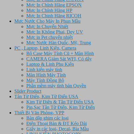
Mực In Chính Hãng EPSON
Mực In Chính Hãng HP
Mực In Chinh Hãng RICOH
Mưc Nước Cho Máy In Phun Mầu
Mực In Chuyển Nhiêt
Mực In Không Phai, Dey UV
Mực in Pet chuyển nhiệt
Mực Nước Hàn Quốc, Mỹ, Trung
PC , Laptop, Linh Kiện, Camera
Bộ Case Máy Tính Cũ + Màn Hình
CAMERA Giám Sát WFI, Có dây
Laptop & Linh Phụ Kiện
Linh kiện máy tính
Màn Hình Máy Tính
Máy Tính Đồng Bộ
Phần mềm máy tính bản Quyền
Slider Product
Tân Từ Điển, Kim Từ Điển USA
Kim Từ Điên & Tân Từ Điển USA
Pin,Sạc Tân Từ Điển, Kim Từ Điển
Thiết Bị Văn Phòng- VPP
Bàn dập ghim các loại
Điện Thoại Bàn & ĐT Kéo Dài
Giấy in các loại- Decal- Bìa Mầu