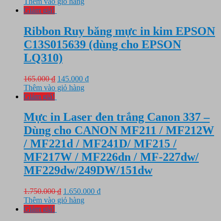
gốc
hiện
Thêm vào giỏ hàng
là:
tại
Giảm giá!
3.250.000 ₫.
là:
2.850.000 ₫.
Ribbon Ruy băng mực in kim EPSON
C13S015639 (dùng cho EPSON
LQ310)
Giá
Giá
165.000
₫
145.000
₫
gốc
hiện
Thêm vào giỏ hàng
là:
tại
Giảm giá!
165.000 ₫.
là:
145.000 ₫.
Mực in Laser đen trắng Canon 337 –
Dùng cho CANON MF211 / MF212W
/ MF221d / MF241D/ MF215 /
MF217W / MF226dn / MF-227dw/
MF229dw/249DW/151dw
Giá
Giá
1.750.000
₫
1.650.000
₫
gốc
hiện
Thêm vào giỏ hàng
là:
tại
Giảm giá!
1.750.000 ₫.
là: