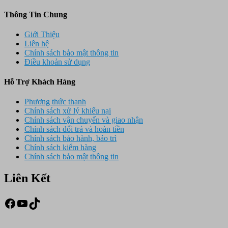
Thông Tin Chung
Giới Thiệu
Liên hệ
Chính sách bảo mật thông tin
Điều khoản sử dụng
Hỗ Trợ Khách Hàng
Phương thức thanh
Chính sách xử lý khiếu nại
Chính sách vận chuyển và giao nhận
Chính sách đổi trả và hoàn tiền
Chính sách bảo hành, bảo trì
Chính sách kiểm hàng
Chính sách bảo mật thông tin
Liên Kết
Facebook
Youtube
TikTok