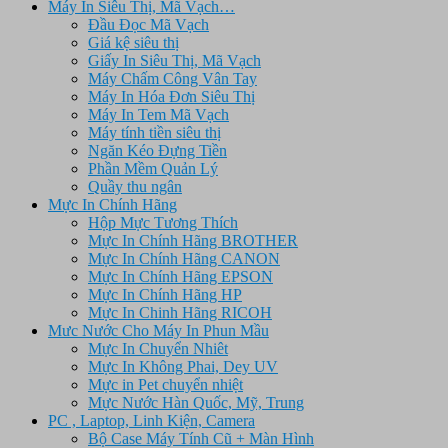
Máy In Siêu Thị, Mã Vạch…
Đầu Đọc Mã Vạch
Giá kệ siêu thị
Giấy In Siêu Thị, Mã Vạch
Máy Chấm Công Vân Tay
Máy In Hóa Đơn Siêu Thị
Máy In Tem Mã Vạch
Máy tính tiền siêu thị
Ngăn Kéo Đựng Tiền
Phần Mềm Quản Lý
Quầy thu ngân
Mực In Chính Hãng
Hộp Mực Tương Thích
Mực In Chính Hãng BROTHER
Mực In Chính Hãng CANON
Mực In Chính Hãng EPSON
Mực In Chính Hãng HP
Mực In Chinh Hãng RICOH
Mưc Nước Cho Máy In Phun Mầu
Mực In Chuyển Nhiêt
Mực In Không Phai, Dey UV
Mực in Pet chuyển nhiệt
Mực Nước Hàn Quốc, Mỹ, Trung
PC , Laptop, Linh Kiện, Camera
Bộ Case Máy Tính Cũ + Màn Hình