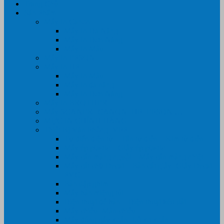
Trang Chủ
Sản Phẩm
Máy In Canon
Máy In Đa Năng
Máy In Đơn Năng
Máy In Màu
Máy In EPSON
Máy In HP
Máy In Màu
Máy In đa năng
Máy In Đơn Năng
Máy In BROTHER
Máy SCANER- CANON- HP- EPSON …
MỰC IN CHÍNH HÃNG
Thiết Bị Văn Phòng- VPP
Tư điển điện từ – Tân tư điển – Kim từ điển
Máy ép plastic – Giấy ép plastic
Máy cán màng nguội – Máy cán màng nhiệt
Máy cắt chữ Decal – Bàn cắt giấy- Giấy Decal
PVC
Bàn dập ghim
Máy hàn miệng túi
Điện thoại để bàn – Điện thoại kéo dài
Máy chiếu- Màn chiếu
Máy đóng gáy xoắn- Lò xo xoắn