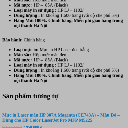
Mã mực :
HP – 85A (Black)
Loại máy in sử dụng :
HP LJ – 1102/
Dung lượng :
In khoảng 1.600 trang (với độ che phủ 5%)
Hàng Mới 100%. Chính hãng. Miễn phí giao hàng trong
nội thành Hà Nội
Bảo hành:
Chính hãng
Loại mực in:
Mực in HP Laser đen trắng
Màu sắc:
Hộp mực
màu đen
Mã mực :
HP – 85A (Black)
Loại máy in sử dụng :
HP LJ – 1102/
Dung lượng :
In khoảng 1.600 trang (với độ che phủ 5%)
Hàng Mới 100%. Chính hãng. Miễn phí giao hàng trong
nội thành Hà Nội
Sản phẩm tương tự
Mực in Laser màu HP 307A Magenta (CE743A) – Màu Đỏ –
Dùng cho HP Color LaserJet Pro MFP M5225
Giá
Giá
8.450.000
₫
7.950.000
₫