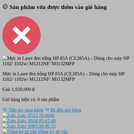
Sản phẩm vừa được thêm vào giỏ hàng
Mực in Laser đen trắng HP 85A (CE285A) – Dùng cho máy HP
1102/ 1102w/ M1212NF/ M1132MFP
Giá: 1,920,000 đ
Giỏ hàng hiện có:
0
sản phẩm
Tiếp tục mua hàng
Đi đến giỏ hàng
Zalo: 0523.18.6666
Zalo: 0918.95.62.68
Zalo: 0985.90.99.33
Đăng ký tư vấn