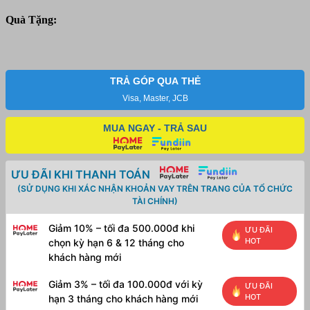
trắng
HP
Quà Tặng:
85A
(CE285A)
-
Dùng
cho
TRẢ GÓP QUA THẺ
máy
Visa, Master, JCB
HP
1102/
MUA NGAY - TRẢ SAU
1102w/
M1212NF/
M1132MFP
số
ƯU ĐÃI KHI THANH TOÁN
lượng
(SỬ DỤNG KHI XÁC NHẬN KHOẢN VAY TRÊN TRANG CỦA TỔ CHỨC
TÀI CHÍNH)
Giảm 10% – tối đa 500.000đ khi
ƯU ĐÃI
HOT
chọn kỳ hạn 6 & 12 tháng cho
khách hàng mới
Giảm 3% – tối đa 100.000đ với kỳ
ƯU ĐÃI
HOT
hạn 3 tháng cho khách hàng mới