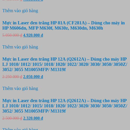
gốc
hiện
là:
tại
Thêm vào giỏ hàng
8.450.000 ₫.
là:
7.950.000 ₫.
Mực in Laser đen trắng HP 81A (CF281A) – Dùng cho máy in
HP M606dn, MFP M630f, M630z, M630dn, M630h
Giá
Giá
5.050.000
₫
4.920.000
₫
gốc
hiện
là:
tại
Thêm vào giỏ hàng
5.050.000 ₫.
là:
4.920.000 ₫.
Mực in Laser đen trắng HP 12A (Q2612A) – Dùng cho máy HP
LJ 1010/ 1012/ 1015/ 1018/ 1020/ 1022/ 3020/ 3030/ 3050/ 3050Z/
3052/ 3055 M1005MFP/ M1319f
Giá
Giá
2.250.000
₫
2.050.000
₫
gốc
hiện
là:
tại
Thêm vào giỏ hàng
2.250.000 ₫.
là:
2.050.000 ₫.
Mực in Laser đen trắng HP 12A (Q2612A) – Dùng cho máy HP
LJ 1010/ 1012/ 1015/ 1018/ 1020/ 1022/ 3020/ 3030/ 3050/ 3050Z/
3052/ 3055 M1005MFP/ M1319f
Giá
Giá
2.500.000
₫
2.320.000
₫
gốc
hiện
là:
tại
Thêm vào giỏ hàng