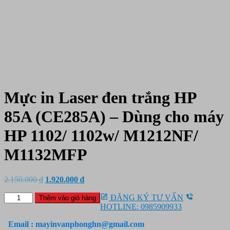
Mực in Laser đen trắng HP
85A (CE285A) – Dùng cho máy
HP 1102/ 1102w/ M1212NF/
M1132MFP
Giá
Giá
2.150.000
₫
1.920.000
₫
gốc
hiện
Mực
là:
tại
ĐĂNG KÝ TƯ VẤN
Thêm vào giỏ hàng
in
2.150.000 ₫.
là:
HOTLINE: 0985909933
Laser
1.920.000 ₫.
đen
Email : mayinvanphonghn@gmail.com