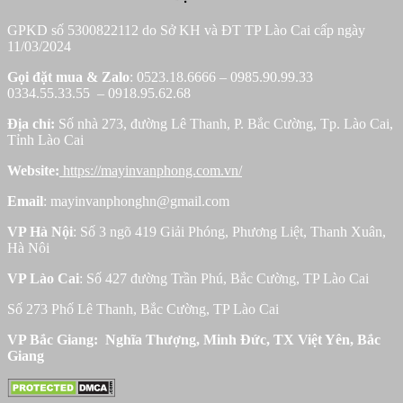
GPKD số 5300822112 do Sở KH và ĐT TP Lào Cai cấp ngày
11/03/2024
Gọi đặt mua &
Zalo
: 0523.18.6666 – 0985.90.99.33
0334.55.33.55 – 0918.95.62.68
Địa chỉ:
Số nhà 273, đường Lê Thanh, P. Bắc Cường, Tp. Lào Cai,
Tỉnh Lào Cai
Website:
https://mayinvanphong.com.vn/
Email
: mayinvanphonghn@gmail.com
VP Hà Nội
: Số 3 ngõ 419 Giải Phóng, Phương Liệt, Thanh Xuân,
Hà Nôi
VP Lào Cai
: Số 427 đường Trần Phú, Bắc Cường, TP Lào Cai
Số 273 Phố Lê Thanh, Bắc Cường, TP Lào Cai
VP Bắc Giang: Nghĩa Thượng, Minh Đức, TX Việt Yên, Bắc
Giang