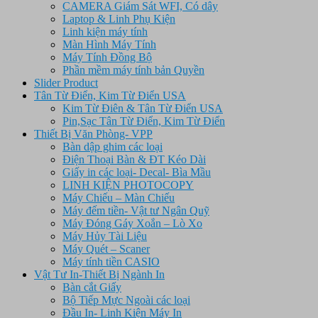
CAMERA Giám Sát WFI, Có dây
Laptop & Linh Phụ Kiện
Linh kiện máy tính
Màn Hình Máy Tính
Máy Tính Đồng Bộ
Phần mềm máy tính bản Quyền
Slider Product
Tân Từ Điển, Kim Từ Điển USA
Kim Từ Điên & Tân Từ Điển USA
Pin,Sạc Tân Từ Điển, Kim Từ Điển
Thiết Bị Văn Phòng- VPP
Bàn dập ghim các loại
Điện Thoại Bàn & ĐT Kéo Dài
Giấy in các loại- Decal- Bìa Mầu
LINH KIỆN PHOTOCOPY
Máy Chiếu – Màn Chiếu
Máy đếm tiền- Vật tư Ngân Quỹ
Máy Đóng Gáy Xoắn – Lò Xo
Máy Hủy Tài Liệu
Máy Quét – Scaner
Máy tính tiền CASIO
Vật Tư In-Thiết Bị Ngành In
Bàn cắt Giấy
Bộ Tiếp Mực Ngoài các loại
Đầu In- Linh Kiện Máy In