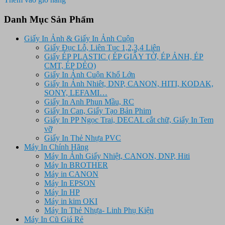
2.500.000 ₫.
là:
2.320.000 ₫.
Danh Mục Sản Phẩm
Giấy In Ảnh & Giấy In Ảnh Cuộn
Giấy Đục Lỗ, Liên Tục 1,2,3,4 Liên
Giấy ÉP PLASTIC ( ÉP GIẤY TỜ, ÉP ẢNH, ÉP
CMT, ÉP DẺO)
Giấy In Ảnh Cuộn Khổ Lớn
Giấy In Ảnh Nhiêt, DNP, CANON, HITI, KODAK,
SONY, LEFAMI…
Giấy In Anh Phun Mầu, RC
Giấy In Can, Giấy Tạo Bản Phim
Giấy In PP Ngọc Trai, DECAL cắt chữ, Giấy In Tem
vỡ
Giấy In Thẻ Nhựa PVC
Máy In Chính Hãng
Máy In Ảnh Giấy Nhiệt, CANON, DNP, Hiti
Máy In BROTHER
Máy in CANON
Máy In EPSON
Máy In HP
Máy in kim OKI
Máy In Thẻ Nhựa- Linh Phụ Kiện
Máy In Cũ Giá Rẻ