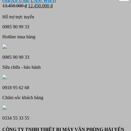
(A4/A5/ USB/ LAN/ WIFI)
2.150.000 ₫.
là:
Giá
Giá
13.450.000
₫
12.450.000
₫
1.790.000 ₫.
gốc
hiện
là:
tại
Hỗ trợ trực tuyến
13.450.000 ₫.
là:
12.450.000 ₫.
0985 90 99 33
Hotline mua hàng
0985 90 99 33
Sửa chữa - bảo hành
0918 95 62 68
Chăm sóc khách hàng
0334 55 33 55
CÔNG TY TNHH THIẾT BỊ MÁY VĂN PHÒNG HẢI YẾN