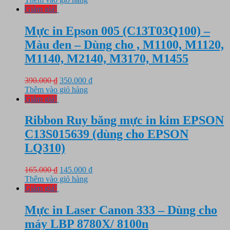
là:
tại
Giảm giá!
290.000 ₫.
là:
210.000 ₫.
Mực in Epson 005 (C13T03Q100) –
Màu đen – Dùng cho , M1100, M1120,
M1140, M2140, M3170, M1455
Giá
Giá
390.000
₫
350.000
₫
gốc
hiện
Thêm vào giỏ hàng
là:
tại
Giảm giá!
390.000 ₫.
là:
350.000 ₫.
Ribbon Ruy băng mực in kim EPSON
C13S015639 (dùng cho EPSON
LQ310)
Giá
Giá
165.000
₫
145.000
₫
gốc
hiện
Thêm vào giỏ hàng
là:
tại
Giảm giá!
165.000 ₫.
là:
145.000 ₫.
Mực in Laser Canon 333 – Dùng cho
máy LBP 8780X/ 8100n