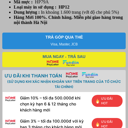
Mã mực :
HP79A
M26nw,
Loại máy in sử dụng : HP12
M12w,
Dung lượng :
In khoảng 1.600 trang (với độ che phủ 5%)
M12A
Hàng Mới 100%. Chính hãng. Miễn phí giao hàng trong
số
nội thành Hà Nội
lượng
TRẢ GÓP QUA THẺ
Visa, Master, JCB
MUA NGAY - TRẢ SAU
ƯU ĐÃI KHI THANH TOÁN
(SỬ DỤNG KHI XÁC NHẬN KHOẢN VAY TRÊN TRANG CỦA TỔ CHỨC
TÀI CHÍNH)
Giảm 10% – tối đa 500.000đ khi
ƯU ĐÃI
HOT
chọn kỳ hạn 6 & 12 tháng cho
khách hàng mới
Giảm 3% – tối đa 100.000đ với kỳ
ƯU ĐÃI
HOT
hạn 3 tháng cho khách hàng mới