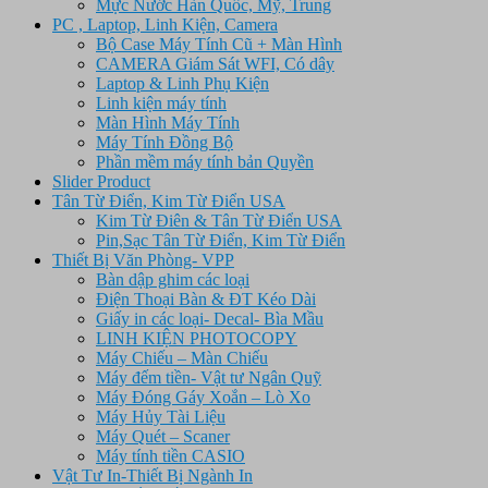
Mực Nước Hàn Quốc, Mỹ, Trung
PC , Laptop, Linh Kiện, Camera
Bộ Case Máy Tính Cũ + Màn Hình
CAMERA Giám Sát WFI, Có dây
Laptop & Linh Phụ Kiện
Linh kiện máy tính
Màn Hình Máy Tính
Máy Tính Đồng Bộ
Phần mềm máy tính bản Quyền
Slider Product
Tân Từ Điển, Kim Từ Điển USA
Kim Từ Điên & Tân Từ Điển USA
Pin,Sạc Tân Từ Điển, Kim Từ Điển
Thiết Bị Văn Phòng- VPP
Bàn dập ghim các loại
Điện Thoại Bàn & ĐT Kéo Dài
Giấy in các loại- Decal- Bìa Mầu
LINH KIỆN PHOTOCOPY
Máy Chiếu – Màn Chiếu
Máy đếm tiền- Vật tư Ngân Quỹ
Máy Đóng Gáy Xoắn – Lò Xo
Máy Hủy Tài Liệu
Máy Quét – Scaner
Máy tính tiền CASIO
Vật Tư In-Thiết Bị Ngành In