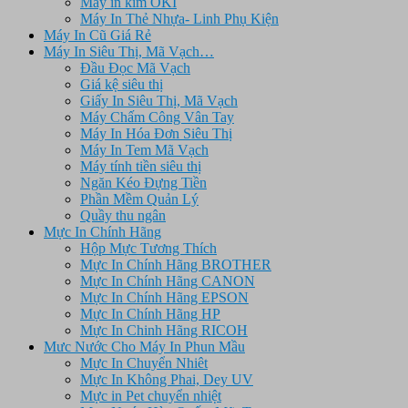
Máy in kim OKI
Máy In Thẻ Nhựa- Linh Phụ Kiện
Máy In Cũ Giá Rẻ
Máy In Siêu Thị, Mã Vạch…
Đầu Đọc Mã Vạch
Giá kệ siêu thị
Giấy In Siêu Thị, Mã Vạch
Máy Chấm Công Vân Tay
Máy In Hóa Đơn Siêu Thị
Máy In Tem Mã Vạch
Máy tính tiền siêu thị
Ngăn Kéo Đựng Tiền
Phần Mềm Quản Lý
Quầy thu ngân
Mực In Chính Hãng
Hộp Mực Tương Thích
Mực In Chính Hãng BROTHER
Mực In Chính Hãng CANON
Mực In Chính Hãng EPSON
Mực In Chính Hãng HP
Mực In Chinh Hãng RICOH
Mưc Nước Cho Máy In Phun Mầu
Mực In Chuyển Nhiêt
Mực In Không Phai, Dey UV
Mực in Pet chuyển nhiệt