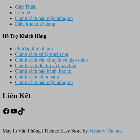
Giới Thiệu
Liên hệ
Chính sách bảo mật thông tin
Điều khoản sử dụng
Hỗ Trợ Khách Hàng
Phương thức thanh
Chính sách xử lý khiếu nại
Chính sách vận chuyển và giao nhận
Chính sách đổi trả và hoàn tiền
Chính sách bảo hành, bảo trì
Chính sách kiểm hàng
Chính sách bảo mật thông tin
Liên Kết
Facebook
Youtube
TikTok
Máy In Văn Phòng
|
Theme: Easy Store by
Mystery Themes
.