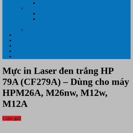
Máy hủy tài liệu
GIẤY IN – THIẾT BỊ NGÀNH IN
Giấy In Ảnh Cuộn Khổ Lớn
Giấy ÉP PLASTIC ( ÉP GIẤY TỜ, ÉP ẢNH,
ÉP CMT, ÉP DẺO)
Máy tính PC- Laptop- Màn Hình – Máy Văn Phòng
Tin tức
Hỗ Trợ Khách Hàng
Thông Tin Cần Thiết
Về chúng tôi
Liên Hệ- 0334.55.33.55- 0985.90.99.33. 0918.95.62.68
Mực in Laser đen trắng HP
79A (CF279A) – Dùng cho máy
HPM26A, M26nw, M12w,
M12A
Giảm giá!