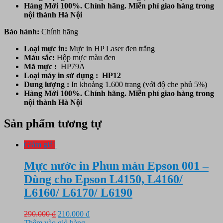
Hàng Mới 100%. Chính hãng. Miễn phí giao hàng trong
nội thành Hà Nội
Bảo hành:
Chính hãng
Loại mực in:
Mực in HP Laser đen trắng
Màu sắc:
Hộp mực
màu đen
Mã mực :
HP79A
Loại máy in sử dụng : HP12
Dung lượng :
In khoảng 1.600 trang (với độ che phủ 5%)
Hàng Mới 100%. Chính hãng. Miễn phí giao hàng trong
nội thành Hà Nội
Sản phẩm tương tự
Giảm giá!
Mực nước in Phun màu Epson 001 –
Dùng cho Epson L4150, L4160/
L6160/ L6170/ L6190
Giá
Giá
290.000
₫
210.000
₫
gốc
hiện
Thêm vào giỏ hàng