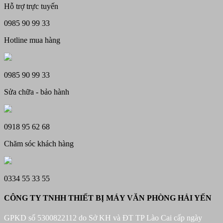
Hỗ trợ trực tuyến
là:
tại
1.790.
13.450.000 ₫.
là:
0985 90 99 33
12.450.000 ₫.
Hotline mua hàng
0985 90 99 33
Sửa chữa - bảo hành
0918 95 62 68
Chăm sóc khách hàng
0334 55 33 55
CÔNG TY TNHH THIẾT BỊ MÁY VĂN PHÒNG HẢI YẾN
GPKD số 5300822112 do Sở KH và ĐT TP Lào Cai cấp ngày