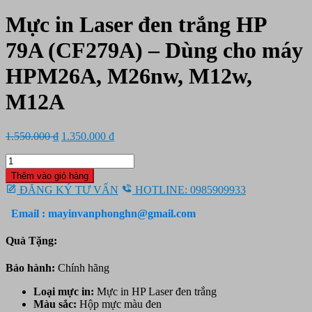
Mực in Laser đen trắng HP
79A (CF279A) – Dùng cho máy
HPM26A, M26nw, M12w,
M12A
Giá
Giá
1.550.000
₫
1.350.000
₫
gốc
hiện
Mực
là:
tại
in
1.550.000 ₫.
là:
Thêm vào giỏ hàng
Laser
1.350.000 ₫.
ĐĂNG KÝ TƯ VẤN
HOTLINE: 0985909933
đen
trắng
Email : mayinvanphonghn@gmail.com
HP
79A
Quà Tặng:
(CF279A)
-
Bảo hành:
Chính hãng
Dùng
cho
Loại mực in:
Mực in HP Laser đen trắng
máy
Màu sắc:
Hộp mực
màu đen
HPM26A,