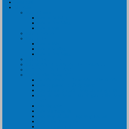
Trang Chủ
Sản Phẩm
Máy In Canon
Máy In Đa Năng
Máy In Đơn Năng
Máy In Màu
Máy In EPSON
Máy In HP
Máy In Màu
Máy In đa năng
Máy In Đơn Năng
Máy In BROTHER
Máy SCANER- CANON- HP- EPSON …
MỰC IN CHÍNH HÃNG
Thiết Bị Văn Phòng- VPP
Tư điển điện từ – Tân tư điển – Kim từ điển
Máy ép plastic – Giấy ép plastic
Máy cán màng nguội – Máy cán màng nhiệt
Máy cắt chữ Decal – Bàn cắt giấy- Giấy Decal
PVC
Bàn dập ghim
Máy hàn miệng túi
Điện thoại để bàn – Điện thoại kéo dài
Máy chiếu- Màn chiếu
Máy đóng gáy xoắn- Lò xo xoắn