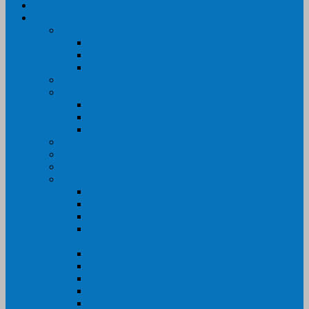
Trang Chủ
Sản Phẩm
Máy In Canon
Máy In Đa Năng
Máy In Đơn Năng
Máy In Màu
Máy In EPSON
Máy In HP
Máy In Màu
Máy In đa năng
Máy In Đơn Năng
Máy In BROTHER
Máy SCANER- CANON- HP- EPSON …
MỰC IN CHÍNH HÃNG
Thiết Bị Văn Phòng- VPP
Tư điển điện từ – Tân tư điển – Kim từ điển
Máy ép plastic – Giấy ép plastic
Máy cán màng nguội – Máy cán màng nhiệt
Máy cắt chữ Decal – Bàn cắt giấy- Giấy Decal
PVC
Bàn dập ghim
Máy hàn miệng túi
Điện thoại để bàn – Điện thoại kéo dài
Máy chiếu- Màn chiếu
Máy đóng gáy xoắn- Lò xo xoắn