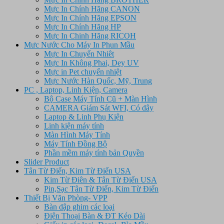
Mực In Chính Hãng CANON
Mực In Chính Hãng EPSON
Mực In Chính Hãng HP
Mực In Chinh Hãng RICOH
Mưc Nước Cho Máy In Phun Mầu
Mực In Chuyển Nhiêt
Mực In Không Phai, Dey UV
Mực in Pet chuyển nhiệt
Mực Nước Hàn Quốc, Mỹ, Trung
PC , Laptop, Linh Kiện, Camera
Bộ Case Máy Tính Cũ + Màn Hình
CAMERA Giám Sát WFI, Có dây
Laptop & Linh Phụ Kiện
Linh kiện máy tính
Màn Hình Máy Tính
Máy Tính Đồng Bộ
Phần mềm máy tính bản Quyền
Slider Product
Tân Từ Điển, Kim Từ Điển USA
Kim Từ Điên & Tân Từ Điển USA
Pin,Sạc Tân Từ Điển, Kim Từ Điển
Thiết Bị Văn Phòng- VPP
Bàn dập ghim các loại
Điện Thoại Bàn & ĐT Kéo Dài