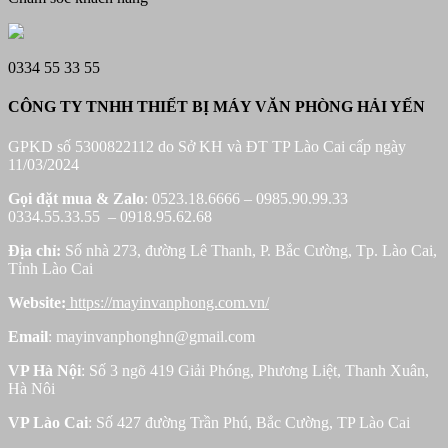
0334 55 33 55
CÔNG TY TNHH THIẾT BỊ MÁY VĂN PHÒNG HẢI YẾN
GPKD số 5300822112 do Sở KH và ĐT TP Lào Cai cấp ngày
11/03/2024
Gọi đặt mua &
Zalo
: 0523.18.6666 – 0985.90.99.33
0334.55.33.55 – 0918.95.62.68
Địa chỉ:
Số nhà 273, đường Lê Thanh, P. Bắc Cường, Tp. Lào Cai,
Tỉnh Lào Cai
Website:
https://mayinvanphong.com.vn/
Email
: mayinvanphonghn@gmail.com
VP Hà Nội
: Số 3 ngõ 419 Giải Phóng, Phương Liệt, Thanh Xuân,
Hà Nôi
VP Lào Cai
: Số 427 đường Trần Phú, Bắc Cường, TP Lào Cai