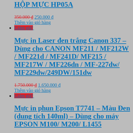
HỘP MỰC HP05A
Giá
Giá
350.000
₫
250.000
₫
gốc
hiện
Thêm vào giỏ hàng
là:
tại
Giảm giá!
350.000 ₫.
là:
250.000 ₫.
Mực in Laser đen trắng Canon 337 –
Dùng cho CANON MF211 / MF212W
/ MF221d / MF241D/ MF215 /
MF217W / MF226dn / MF-227dw/
MF229dw/249DW/151dw
Giá
Giá
1.750.000
₫
1.650.000
₫
gốc
hiện
Thêm vào giỏ hàng
là:
tại
Giảm giá!
1.750.000 ₫.
là:
1.650.000 ₫.
Mực in phun Epson T7741 – Màu Đen
(dung tích 140ml) – Dùng cho máy
EPSON M100/ M200/ L1455