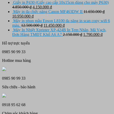
gốc
hiện
Giấy in P430 (Giấy cao cấp 10x15cm dùng cho máy P630)
là:
tại
Giá
Giá
4.850.000
₫
4.150.000
₫
3.650.000 ₫.
là:
gốc
hiện
Máy in đa chức năng Canon MF463DW II
11.650.000
₫
Giá
3.150.000 ₫.
là:
Giá
tại
10.950.000
₫
gốc
4.850.000 ₫.
hiện
là:
Máy in phun mầu Epson L8100 đa năng in scan copy wifi 6
là:
tại
Giá
4.150.000 ₫.
Giá
màu.
12.500.000
₫
11.450.000
₫
11.650.000 ₫.
là:
gốc
hiện
Máy In Nhiệt Xprinter XP-424B In Tem Nhãn, Mã Vạch,
10.950.000 ₫.
là:
tại
Giá
Giá
Đơn Hàng TMĐT Khổ A6 A7
2.150.000
₫
1.790.000
₫
12.500.000 ₫.
là:
gốc
hiện
Hỗ trợ trực tuyến
11.450.000 ₫.
là:
tại
2.150.000 ₫.
là:
0985 90 99 33
1.790.
Hotline mua hàng
0985 90 99 33
Sửa chữa - bảo hành
0918 95 62 68
Chăm sóc khách hàng