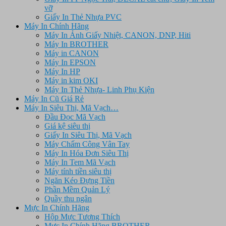
vỡ
Giấy In Thẻ Nhựa PVC
Máy In Chính Hãng
Máy In Ảnh Giấy Nhiệt, CANON, DNP, Hiti
Máy In BROTHER
Máy in CANON
Máy In EPSON
Máy In HP
Máy in kim OKI
Máy In Thẻ Nhựa- Linh Phụ Kiện
Máy In Cũ Giá Rẻ
Máy In Siêu Thị, Mã Vạch…
Đầu Đọc Mã Vạch
Giá kệ siêu thị
Giấy In Siêu Thị, Mã Vạch
Máy Chấm Công Vân Tay
Máy In Hóa Đơn Siêu Thị
Máy In Tem Mã Vạch
Máy tính tiền siêu thị
Ngăn Kéo Đựng Tiền
Phần Mềm Quản Lý
Quầy thu ngân
Mực In Chính Hãng
Hộp Mực Tương Thích
Mực In Chính Hãng BROTHER