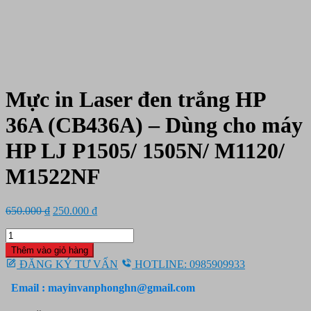
Mực in Laser đen trắng HP
36A (CB436A) – Dùng cho máy
HP LJ P1505/ 1505N/ M1120/
M1522NF
Giá
Giá
650.000
₫
250.000
₫
gốc
hiện
Mực
là:
tại
in
650.000 ₫.
là:
Thêm vào giỏ hàng
Laser
250.000 ₫.
ĐĂNG KÝ TƯ VẤN
HOTLINE: 0985909933
đen
trắng
Email : mayinvanphonghn@gmail.com
HP
36A