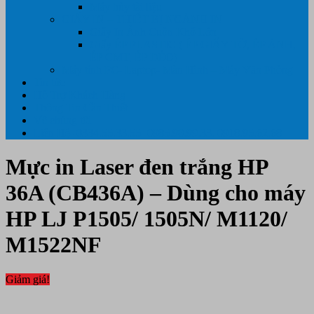
Máy hủy tài liệu
GIẤY IN – THIẾT BỊ NGÀNH IN
Giấy In Ảnh Cuộn Khổ Lớn
Giấy ÉP PLASTIC ( ÉP GIẤY TỜ, ÉP ẢNH,
ÉP CMT, ÉP DẺO)
Máy tính PC- Laptop- Màn Hình – Máy Văn Phòng
Tin tức
Hỗ Trợ Khách Hàng
Thông Tin Cần Thiết
Về chúng tôi
Liên Hệ- 0334.55.33.55- 0985.90.99.33. 0918.95.62.68
Mực in Laser đen trắng HP
36A (CB436A) – Dùng cho máy
HP LJ P1505/ 1505N/ M1120/
M1522NF
Giảm giá!