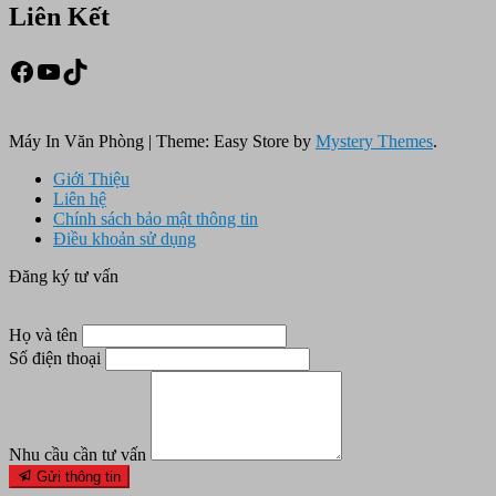
Liên Kết
Facebook
Youtube
TikTok
Máy In Văn Phòng
|
Theme: Easy Store by
Mystery Themes
.
Giới Thiệu
Liên hệ
Chính sách bảo mật thông tin
Điều khoản sử dụng
Đăng ký tư vấn
Họ và tên
Số điện thoại
Nhu cầu cần tư vấn
Gửi thông tin