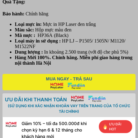
Quà Tặng:
(CB436A)
-
Bảo hành:
Chính hãng
Dùng
cho
Loại mực in:
Mực in HP Laser đen trắng
máy
Màu sắc:
Hộp mực
màu đen
HP
Mã mực :
HP36A (Black)
LJ
Loại máy in sử dụng :
HP LJ – P1505/ 1505N/ M1120/
P1505/
M1522NF
1505N/
Dung lượng :
In khoảng 2.500 trang (với độ che phủ 5%)
M1120/
Hàng Mới 100%. Chính hãng. Miễn phí giao hàng trong
M1522NF
nội thành Hà Nội
số
lượng
MUA NGAY - TRẢ SAU
ƯU ĐÃI KHI THANH TOÁN
(SỬ DỤNG KHI XÁC NHẬN KHOẢN VAY TRÊN TRANG CỦA TỔ CHỨC
TÀI CHÍNH)
Giảm 10% – tối đa 500.000đ khi
ƯU ĐÃI
HOT
chọn kỳ hạn 6 & 12 tháng cho
khách hàng mới