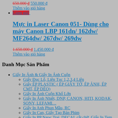
Giá
Giá
650.000
₫
550.000
₫
gốc
hiện
Thêm vào giỏ hàng
là:
tại
Giảm giá!
650.000 ₫.
là:
550.000 ₫.
Mực in Laser Canon 051- Dùng cho
máy Canon LBP 161dn/ 162dw/
MF264dw/ 267dw/ 269dw
Giá
Giá
1.650.000
₫
1.450.000
₫
gốc
hiện
Thêm vào giỏ hàng
là:
tại
1.650.000 ₫.
là:
Danh Mục Sản Phẩm
1.450.000 ₫.
Giấy In Ảnh & Giấy In Ảnh Cuộn
Giấy Đục Lỗ, Liên Tục 1,2,3,4 Liên
Giấy ÉP PLASTIC ( ÉP GIẤY TỜ, ÉP ẢNH, ÉP
CMT, ÉP DẺO)
Giấy In Ảnh Cuộn Khổ Lớn
Giấy In Ảnh Nhiêt, DNP, CANON, HITI, KODAK,
SONY, LEFAMI…
Giấy In Anh Phun Mầu, RC
Giấy In Can, Giấy Tạo Bản Phim
Giấy In PP Ngọc Trai, DECAL cắt chữ, Giấy In Tem