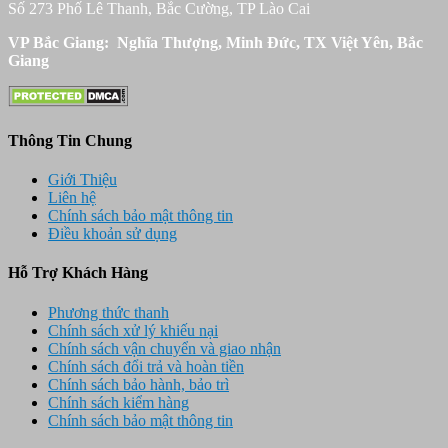
Số 273 Phố Lê Thanh, Bắc Cường, TP Lào Cai
VP Bắc Giang: Nghĩa Thượng, Minh Đức, TX Việt Yên, Bắc
Giang
Thông Tin Chung
Giới Thiệu
Liên hệ
Chính sách bảo mật thông tin
Điều khoản sử dụng
Hỗ Trợ Khách Hàng
Phương thức thanh
Chính sách xử lý khiếu nại
Chính sách vận chuyển và giao nhận
Chính sách đổi trả và hoàn tiền
Chính sách bảo hành, bảo trì
Chính sách kiểm hàng
Chính sách bảo mật thông tin