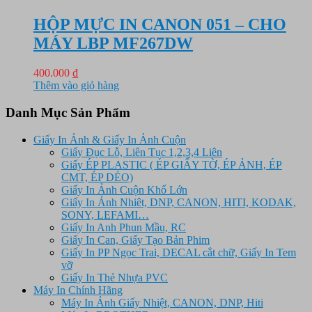
125.000 ₫.
là:
75.000 ₫.
HỘP MỰC IN CANON 051 – CHO
MÁY LBP MF267DW
400.000
₫
Thêm vào giỏ hàng
Danh Mục Sản Phẩm
Giấy In Ảnh & Giấy In Ảnh Cuộn
Giấy Đục Lỗ, Liên Tục 1,2,3,4 Liên
Giấy ÉP PLASTIC ( ÉP GIẤY TỜ, ÉP ẢNH, ÉP
CMT, ÉP DẺO)
Giấy In Ảnh Cuộn Khổ Lớn
Giấy In Ảnh Nhiêt, DNP, CANON, HITI, KODAK,
SONY, LEFAMI…
Giấy In Anh Phun Mầu, RC
Giấy In Can, Giấy Tạo Bản Phim
Giấy In PP Ngọc Trai, DECAL cắt chữ, Giấy In Tem
vỡ
Giấy In Thẻ Nhựa PVC
Máy In Chính Hãng
Máy In Ảnh Giấy Nhiệt, CANON, DNP, Hiti