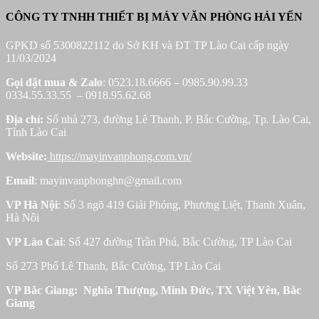
CÔNG TY TNHH THIẾT BỊ MÁY VĂN PHÒNG HẢI YẾN
GPKD số 5300822112 do Sở KH và ĐT TP Lào Cai cấp ngày
11/03/2024
Gọi đặt mua &
Zalo
: 0523.18.6666 – 0985.90.99.33
0334.55.33.55 – 0918.95.62.68
Địa chỉ:
Số nhà 273, đường Lê Thanh, P. Bắc Cường, Tp. Lào Cai,
Tỉnh Lào Cai
Website:
https://mayinvanphong.com.vn/
Email
: mayinvanphonghn@gmail.com
VP Hà Nội
: Số 3 ngõ 419 Giải Phóng, Phương Liệt, Thanh Xuân,
Hà Nôi
VP Lào Cai
: Số 427 đường Trần Phú, Bắc Cường, TP Lào Cai
Số 273 Phố Lê Thanh, Bắc Cường, TP Lào Cai
VP Bắc Giang: Nghĩa Thượng, Minh Đức, TX Việt Yên, Bắc
Giang