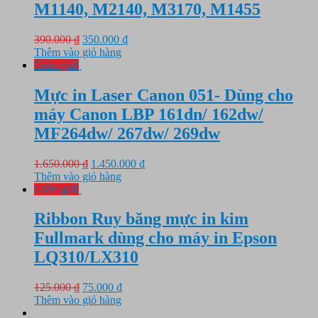
M1140, M2140, M3170, M1455
Giá
Giá
390.000
₫
350.000
₫
gốc
hiện
Thêm vào giỏ hàng
là:
tại
Giảm giá!
390.000 ₫.
là:
350.000 ₫.
Mực in Laser Canon 051- Dùng cho
máy Canon LBP 161dn/ 162dw/
MF264dw/ 267dw/ 269dw
Giá
Giá
1.650.000
₫
1.450.000
₫
gốc
hiện
Thêm vào giỏ hàng
là:
tại
Giảm giá!
1.650.000 ₫.
là:
1.450.000 ₫.
Ribbon Ruy băng mực in kim
Fullmark dùng cho máy in Epson
LQ310/LX310
Giá
Giá
125.000
₫
75.000
₫
gốc
hiện
Thêm vào giỏ hàng
là:
tại