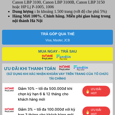
Canon LBP 3100, Canon LBP 3100B, Canon LBP 3150
3108/
hoặc HP Lj P-1005, 1006
3118/
Dung lượng :
In khoảng 1.500 trang (với độ che phủ 5%)
3150
Hàng Mới 100%. Chính hãng. Miễn phí giao hàng trong
(35A)
nội thành Hà Nội
số
lượng
TRẢ GÓP QUA THẺ
Visa, Master, JCB
MUA NGAY - TRẢ SAU
ƯU ĐÃI KHI THANH TOÁN
(SỬ DỤNG KHI XÁC NHẬN KHOẢN VAY TRÊN TRANG CỦA TỔ CHỨC
TÀI CHÍNH)
Giảm 10% – tối đa 500.000đ khi
ƯU ĐÃI
HOT
chọn kỳ hạn 6 & 12 tháng cho
khách hàng mới
Giảm 3% – tối đa 100.000đ với kỳ
ƯU ĐÃI
HOT
hạn 3 tháng cho khách hàng mới