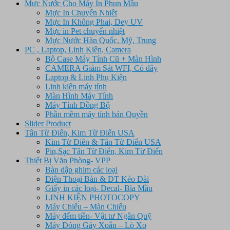
Mưc Nước Cho Máy In Phun Mầu
Mực In Chuyển Nhiêt
Mực In Không Phai, Dey UV
Mực in Pet chuyển nhiệt
Mực Nước Hàn Quốc, Mỹ, Trung
PC , Laptop, Linh Kiện, Camera
Bộ Case Máy Tính Cũ + Màn Hình
CAMERA Giám Sát WFI, Có dây
Laptop & Linh Phụ Kiện
Linh kiện máy tính
Màn Hình Máy Tính
Máy Tính Đồng Bộ
Phần mềm máy tính bản Quyền
Slider Product
Tân Từ Điển, Kim Từ Điển USA
Kim Từ Điên & Tân Từ Điển USA
Pin,Sạc Tân Từ Điển, Kim Từ Điển
Thiết Bị Văn Phòng- VPP
Bàn dập ghim các loại
Điện Thoại Bàn & ĐT Kéo Dài
Giấy in các loại- Decal- Bìa Mầu
LINH KIỆN PHOTOCOPY
Máy Chiếu – Màn Chiếu
Máy đếm tiền- Vật tư Ngân Quỹ
Máy Đóng Gáy Xoắn – Lò Xo