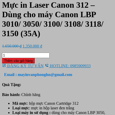
Mực in Laser Canon 312 –
Dùng cho máy Canon LBP
3010/ 3050/ 3100/ 3108/ 3118/
3150 (35A)
Giá
Giá
1.650.000
₫
1.350.000
₫
gốc
hiện
Mực
là:
tại
in
1.650.000 ₫.
là:
Thêm vào giỏ hàng
Laser
1.350.000 ₫.
ĐĂNG KÝ TƯ VẤN
HOTLINE: 0985909933
Canon
312
Email : mayinvanphonghn@gmail.com
-
Dùng
Quà Tặng:
cho
máy
Bảo hành:
Chính hãng
Canon
LBP
Mã mực
: hộp mực Canon Cartridge 312
3010/
Loại mực
: mực in hộp laser đen trắng
3050/
Loại máy in sử dụng :
dùng cho máy Canon LBP 3050,
3100/