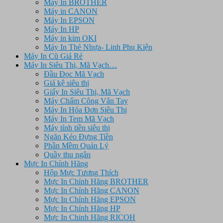
Máy In BROTHER
Máy in CANON
Máy In EPSON
Máy In HP
Máy in kim OKI
Máy In Thẻ Nhựa- Linh Phụ Kiện
Máy In Cũ Giá Rẻ
Máy In Siêu Thị, Mã Vạch…
Đầu Đọc Mã Vạch
Giá kệ siêu thị
Giấy In Siêu Thị, Mã Vạch
Máy Chấm Công Vân Tay
Máy In Hóa Đơn Siêu Thị
Máy In Tem Mã Vạch
Máy tính tiền siêu thị
Ngăn Kéo Đựng Tiền
Phần Mềm Quản Lý
Quầy thu ngân
Mực In Chính Hãng
Hộp Mực Tương Thích
Mực In Chính Hãng BROTHER
Mực In Chính Hãng CANON
Mực In Chính Hãng EPSON
Mực In Chính Hãng HP
Mực In Chinh Hãng RICOH