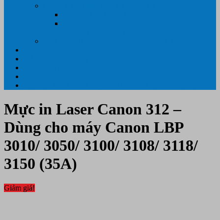
GIẤY IN – THIẾT BỊ NGÀNH IN
Giấy In Ảnh Cuộn Khổ Lớn
Giấy ÉP PLASTIC ( ÉP GIẤY TỜ, ÉP ẢNH,
ÉP CMT, ÉP DẺO)
Máy tính PC- Laptop- Màn Hình – Máy Văn Phòng
Tin tức
Hỗ Trợ Khách Hàng
Thông Tin Cần Thiết
Về chúng tôi
Liên Hệ- 0334.55.33.55- 0985.90.99.33. 0918.95.62.68
Mực in Laser Canon 312 –
Dùng cho máy Canon LBP
3010/ 3050/ 3100/ 3108/ 3118/
3150 (35A)
Giảm giá!