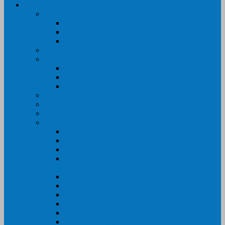
Sản Phẩm
Máy In Canon
Máy In Đa Năng
Máy In Đơn Năng
Máy In Màu
Máy In EPSON
Máy In HP
Máy In Màu
Máy In đa năng
Máy In Đơn Năng
Máy In BROTHER
Máy SCANER- CANON- HP- EPSON …
MỰC IN CHÍNH HÃNG
Thiết Bị Văn Phòng- VPP
Tư điển điện từ – Tân tư điển – Kim từ điển
Máy ép plastic – Giấy ép plastic
Máy cán màng nguội – Máy cán màng nhiệt
Máy cắt chữ Decal – Bàn cắt giấy- Giấy Decal
PVC
Bàn dập ghim
Máy hàn miệng túi
Điện thoại để bàn – Điện thoại kéo dài
Máy chiếu- Màn chiếu
Máy đóng gáy xoắn- Lò xo xoắn
Máy hủy tài liệu