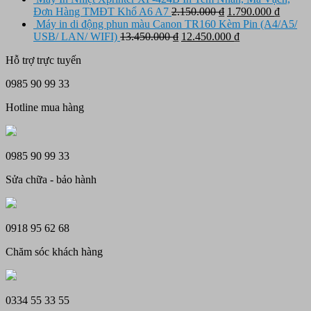
10.950.000 ₫.
là:
tại
Giá
Giá
Đơn Hàng TMĐT Khổ A6 A7
2.150.000
₫
1.790.000
₫
12.500.000 ₫.
là:
gốc
hiện
Máy in di động phun màu Canon TR160 Kèm Pin (A4/A5/
11.450.000 ₫.
Giá
là:
Giá
tại
USB/ LAN/ WIFI)
13.450.000
₫
12.450.000
₫
gốc
2.150.000 ₫.
hiện
là:
Hỗ trợ trực tuyến
là:
tại
1.790.
13.450.000 ₫.
là:
0985 90 99 33
12.450.000 ₫.
Hotline mua hàng
0985 90 99 33
Sửa chữa - bảo hành
0918 95 62 68
Chăm sóc khách hàng
0334 55 33 55