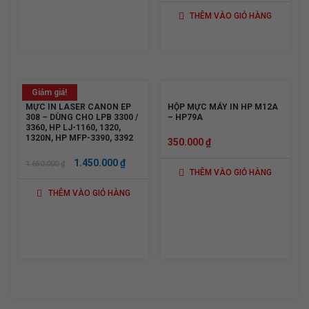
GỐC
HIỆN
250.000 ₫.
LÀ:
THÊM VÀO GIỎ HÀNG
LÀ:
TẠI
195.000 ₫.
1.750.000 ₫.
LÀ:
1.650.000
Giảm giá!
MỰC IN LASER CANON EP
HỘP MỰC MÁY IN HP M12A
308 – DÙNG CHO LPB 3300 /
– HP79A
3360, HP LJ-1160, 1320,
1320N, HP MFP-3390, 3392
350.000
₫
GIÁ
GIÁ
1.450.000
₫
1.650.000
₫
THÊM VÀO GIỎ HÀNG
GỐC
HIỆN
THÊM VÀO GIỎ HÀNG
LÀ:
TẠI
1.650.000 ₫.
LÀ:
1.450.000 ₫.