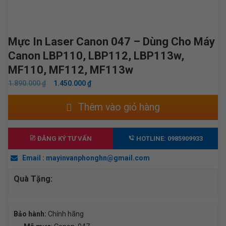
Mực In Laser Canon 047 – Dùng Cho Máy
Canon LBP110, LBP112, LBP113w,
MF110, MF112, MF113w
GIÁ
GIÁ
1.890.000
₫
1.450.000
₫
GỐC
HIỆN
Mực
Thêm vào giỏ hàng
LÀ:
TẠI
in
1.890.000 ₫.
LÀ:
Laser
1.450.000 ₫.
Canon
ĐĂNG KÝ TƯ VẤN
HOTLINE: 0985909933
047
Email : mayinvanphonghn@gmail.com
-
Dùng
Quà Tặng:
cho
máy
Canon
Bảo hành:
Chính hãng