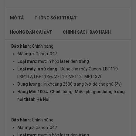
MÔ TẢ
THÔNG SỐ KĨ THUẬT
HƯỚNG DẪN CÀI ĐẶT
CHÍNH SÁCH BẢO HÀNH
Bảo hành:
Chính hãng
Mã mực
: Canon 047
Loại mực
: mực in hộp laser đen trắng
Loại máy in sử dụng :
Dùng cho máy Canon LBP110,
LBP112, LBP113w, MF110, MF112, MF113W
Dung lượng :
In khoảng 2500 trang (với độ che phủ 5%)
Hàng Mới 100%. Chính hãng. Miễn phí giao hàng trong
nội thành Hà Nội
Bảo hành:
Chính hãng
Mã mực
: Canon 047
Loại mực
: mực in hộp laser đen trắng