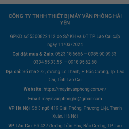
CÔNG TY TNHH THIẾT BỊ MÁY VĂN PHÒNG HẢI
YẾN
GPKD số 5300822112 do Sở KH và ĐT TP Lào Cai cấp
ngày 11/03/2024
Gọi đặt mua &
Zalo
: 0523.18.6666 – 0985.90.99.33
0334.55.33.55 – 0918.95.62.68
Địa chỉ:
Số nhà 273, đường Lê Thanh, P. Bắc Cường, Tp. Lào
Cai, Tỉnh Lào Cai
Website:
https://mayinvanphong.com.vn/
Email
: mayinvanphonghn@gmail.com
VP Hà Nội
: Số 3 ngõ 419 Giải Phóng, Phương Liệt, Thanh
Xuân, Hà Nôi
VP Lào Cai
: Số 427 đường Trần Phú, Bắc Cường, TP Lào