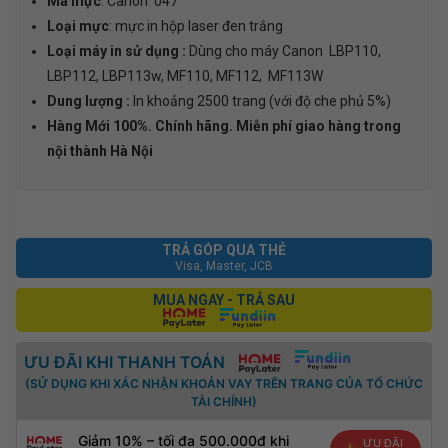
LBP110,
Mã mực
: Canon 047
LBP112,
Loại mực
: mực in hộp laser đen trắng
LBP113w,
Loại máy in sử dụng :
Dùng cho máy Canon LBP110,
MF110,
LBP112, LBP113w, MF110, MF112, MF113W
MF112,
Dung lượng :
In khoảng 2500 trang (với độ che phủ 5%)
MF113w
Hàng Mới 100%. Chính hãng. Miễn phí giao hàng trong
số
nội thành Hà Nội
lượng
TRẢ GÓP QUA THẺ
Visa, Master, JCB
MUA NGAY - TRẢ SAU
ƯU ĐÃI KHI THANH TOÁN
(SỬ DỤNG KHI XÁC NHẬN KHOẢN VAY TRÊN TRANG CỦA TỔ CHỨC
TÀI CHÍNH)
Giảm 10% – tối đa 500.000đ khi
ƯU ĐÃI