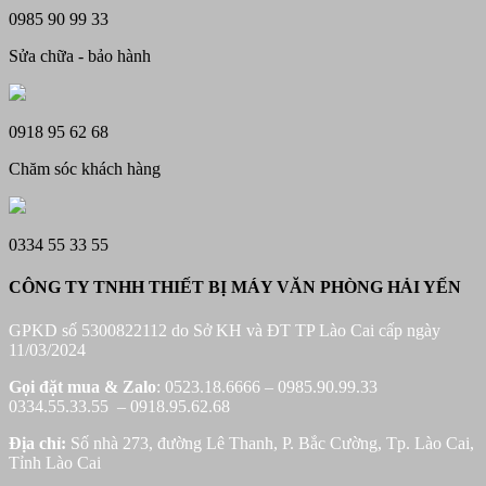
0985 90 99 33
Sửa chữa - bảo hành
0918 95 62 68
Chăm sóc khách hàng
0334 55 33 55
CÔNG TY TNHH THIẾT BỊ MÁY VĂN PHÒNG HẢI YẾN
GPKD số 5300822112 do Sở KH và ĐT TP Lào Cai cấp ngày
11/03/2024
Gọi đặt mua &
Zalo
: 0523.18.6666 – 0985.90.99.33
0334.55.33.55 – 0918.95.62.68
Địa chỉ:
Số nhà 273, đường Lê Thanh, P. Bắc Cường, Tp. Lào Cai,
Tỉnh Lào Cai