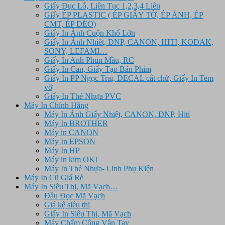
Giấy Đục Lỗ, Liên Tục 1,2,3,4 Liên
Giấy ÉP PLASTIC ( ÉP GIẤY TỜ, ÉP ẢNH, ÉP
CMT, ÉP DẺO)
Giấy In Ảnh Cuộn Khổ Lớn
Giấy In Ảnh Nhiêt, DNP, CANON, HITI, KODAK,
SONY, LEFAMI…
Giấy In Anh Phun Mầu, RC
Giấy In Can, Giấy Tạo Bản Phim
Giấy In PP Ngọc Trai, DECAL cắt chữ, Giấy In Tem
vỡ
Giấy In Thẻ Nhựa PVC
Máy In Chính Hãng
Máy In Ảnh Giấy Nhiệt, CANON, DNP, Hiti
Máy In BROTHER
Máy in CANON
Máy In EPSON
Máy In HP
Máy in kim OKI
Máy In Thẻ Nhựa- Linh Phụ Kiện
Máy In Cũ Giá Rẻ
Máy In Siêu Thị, Mã Vạch…
Đầu Đọc Mã Vạch
Giá kệ siêu thị
Giấy In Siêu Thị, Mã Vạch
Máy Chấm Công Vân Tay