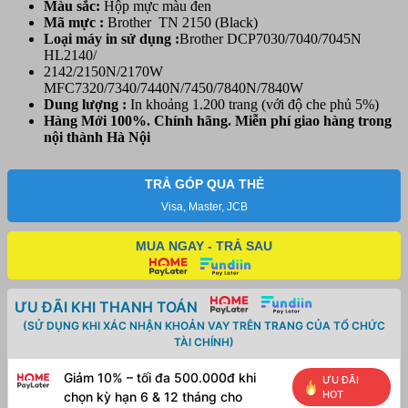
Màu sắc:
Hộp mực màu đen
Mã mực :
Brother TN 2150 (Black)
Loại máy in sử dụng :
Brother DCP7030/7040/7045N
HL2140/
2142/2150N/2170W
MFC7320/7340/7440N/7450/7840N/7840W
Dung lượng :
In khoảng 1.200 trang (với độ che phủ 5%)
Hàng Mới 100%. Chính hãng. Miễn phí giao hàng trong
nội thành Hà Nội
TRẢ GÓP QUA THẺ
Visa, Master, JCB
MUA NGAY - TRẢ SAU
ƯU ĐÃI KHI THANH TOÁN
(SỬ DỤNG KHI XÁC NHẬN KHOẢN VAY TRÊN TRANG CỦA TỔ CHỨC
TÀI CHÍNH)
Giảm 10% – tối đa 500.000đ khi
ƯU ĐÃI
HOT
chọn kỳ hạn 6 & 12 tháng cho