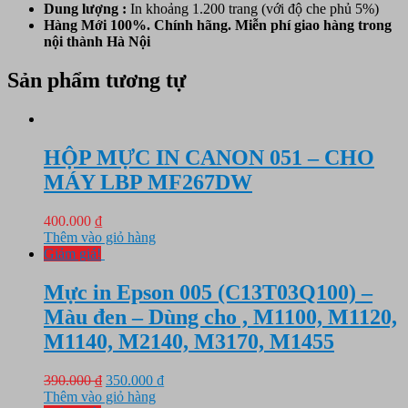
Dung lượng :
In khoảng 1.200 trang (với độ che phủ 5%)
Hàng Mới 100%. Chính hãng. Miễn phí giao hàng trong
nội thành Hà Nội
Sản phẩm tương tự
HỘP MỰC IN CANON 051 – CHO
MÁY LBP MF267DW
400.000
₫
Thêm vào giỏ hàng
Giảm giá!
Mực in Epson 005 (C13T03Q100) –
Màu đen – Dùng cho , M1100, M1120,
M1140, M2140, M3170, M1455
Giá
Giá
390.000
₫
350.000
₫
gốc
hiện
Thêm vào giỏ hàng