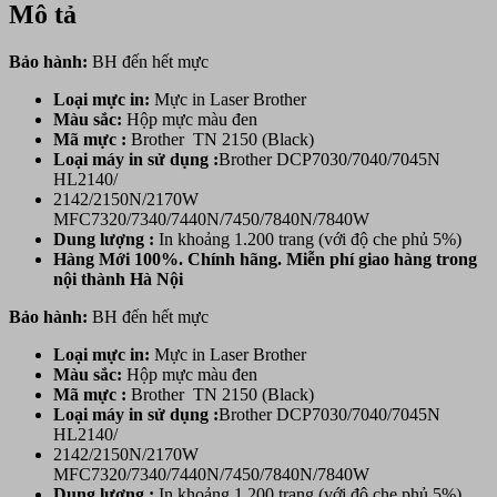
Mô tả
Bảo hành:
BH đến hết mực
Loại mực in:
Mực in Laser Brother
Màu sắc:
Hộp mực màu đen
Mã mực :
Brother TN 2150 (Black)
Loại máy in sử dụng :
Brother DCP7030/7040/7045N
HL2140/
2142/2150N/2170W
MFC7320/7340/7440N/7450/7840N/7840W
Dung lượng :
In khoảng 1.200 trang (với độ che phủ 5%)
Hàng Mới 100%. Chính hãng. Miễn phí giao hàng trong
nội thành Hà Nội
Bảo hành:
BH đến hết mực
Loại mực in:
Mực in Laser Brother
Màu sắc:
Hộp mực màu đen
Mã mực :
Brother TN 2150 (Black)
Loại máy in sử dụng :
Brother DCP7030/7040/7045N
HL2140/
2142/2150N/2170W
MFC7320/7340/7440N/7450/7840N/7840W
Dung lượng :
In khoảng 1.200 trang (với độ che phủ 5%)