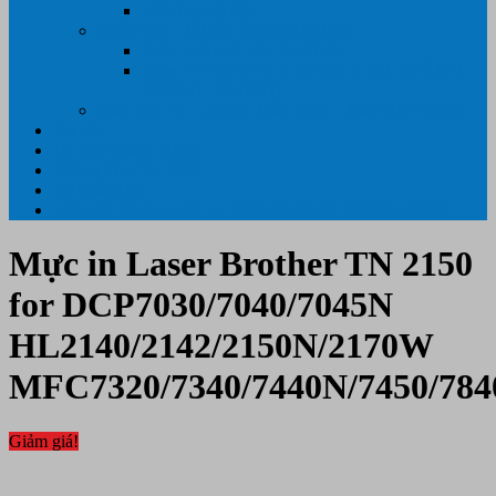
Máy hủy tài liệu
GIẤY IN – THIẾT BỊ NGÀNH IN
Giấy In Ảnh Cuộn Khổ Lớn
Giấy ÉP PLASTIC ( ÉP GIẤY TỜ, ÉP ẢNH,
ÉP CMT, ÉP DẺO)
Máy tính PC- Laptop- Màn Hình – Máy Văn Phòng
Tin tức
Hỗ Trợ Khách Hàng
Thông Tin Cần Thiết
Về chúng tôi
Liên Hệ- 0334.55.33.55- 0985.90.99.33. 0918.95.62.68
Mực in Laser Brother TN 2150
for DCP7030/7040/7045N
HL2140/2142/2150N/2170W
MFC7320/7340/7440N/7450/78
Giảm giá!