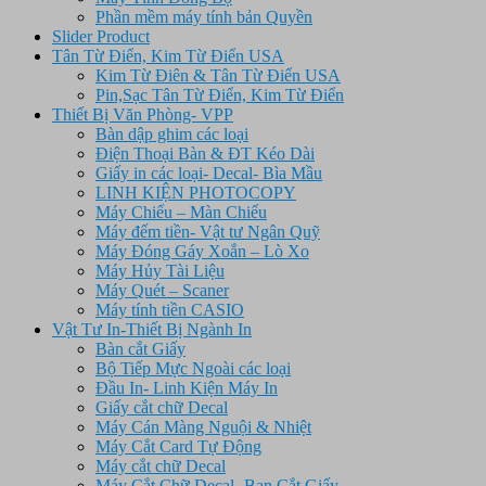
Phần mềm máy tính bản Quyền
Slider Product
Tân Từ Điển, Kim Từ Điển USA
Kim Từ Điên & Tân Từ Điển USA
Pin,Sạc Tân Từ Điển, Kim Từ Điển
Thiết Bị Văn Phòng- VPP
Bàn dập ghim các loại
Điện Thoại Bàn & ĐT Kéo Dài
Giấy in các loại- Decal- Bìa Mầu
LINH KIỆN PHOTOCOPY
Máy Chiếu – Màn Chiếu
Máy đếm tiền- Vật tư Ngân Quỹ
Máy Đóng Gáy Xoắn – Lò Xo
Máy Hủy Tài Liệu
Máy Quét – Scaner
Máy tính tiền CASIO
Vật Tư In-Thiết Bị Ngành In
Bàn cắt Giấy
Bộ Tiếp Mực Ngoài các loại
Đầu In- Linh Kiện Máy In
Giấy cắt chữ Decal
Máy Cán Màng Nguội & Nhiệt
Máy Cắt Card Tự Động
Máy cắt chữ Decal
Máy Cắt Chữ Decal- Ban Cắt Giấy