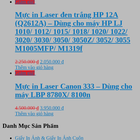
là:
tại
Giảm giá!
390.000 ₫.
là:
350.000 ₫.
Mực in Laser đen trắng HP 12A
(Q2612A) – Dùng cho máy HP LJ
1010/ 1012/ 1015/ 1018/ 1020/ 1022/
3020/ 3030/ 3050/ 3050Z/ 3052/ 3055
M1005MFP/ M1319f
Giá
Giá
2.250.000
₫
2.050.000
₫
gốc
hiện
Thêm vào giỏ hàng
là:
tại
Giảm giá!
2.250.000 ₫.
là:
2.050.000 ₫.
Mực in Laser Canon 333 – Dùng cho
máy LBP 8780X/ 8100n
Giá
Giá
4.500.000
₫
3.950.000
₫
gốc
hiện
Thêm vào giỏ hàng
là:
tại
4.500.000 ₫.
là:
Danh Mục Sản Phẩm
3.950.000 ₫.
Giấy In Ảnh & Giấy In Ảnh Cuộn