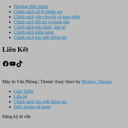
Phương thức thanh
Chính sách xử lý khiếu nại
Chính sách vận chuyển và giao nhận
Chính sách đổi trả và hoàn tiền
Chính sách bảo hành, bảo trì
Chính sách kiểm hàng
Chính sách bảo mật thông tin
Liên Kết
Facebook
Youtube
TikTok
Máy In Văn Phòng
|
Theme: Easy Store by
Mystery Themes
.
Giới Thiệu
Liên hệ
Chính sách bảo mật thông tin
Điều khoản sử dụng
Đăng ký tư vấn