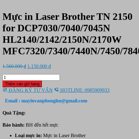
Mực in Laser Brother TN 2150
for DCP7030/7040/7045N
HL2140/2142/2150N/2170W
MFC7320/7340/7440N/7450/78
Giá
Giá
1.560.000
₫
1.150.000
₫
gốc
hiện
Mực
là:
tại
in
1.560.000 ₫.
là:
Thêm vào giỏ hàng
Laser
1.150.000 ₫.
ĐĂNG KÝ TƯ VẤN
HOTLINE: 0985909933
Brother
TN
Email : mayinvanphonghn@gmail.com
2150
for
Quà Tặng:
DCP7030/7040/7045N
HL2140/2142/2150N/2170W
Bảo hành:
BH đến hết mực
MFC7320/7340/7440N/7450/7840N/7840W
số
Loại mực in:
Mực in Laser Brother
lượng