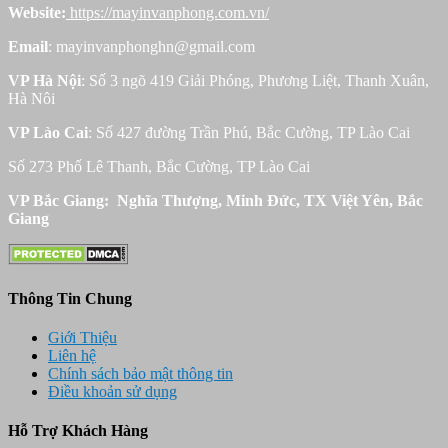
Website:
https://mayinvanphong.com.vn/
Email
: mayinvanphonghn@gmail.com
VP Hà Nội
: Số 3 ngõ 419 Giải Phóng, Phương Liệt, Thanh Xuân,
Hà Nôi
VP Lào Cai
: Số 427 đường Trần Phú, Bắc Cường, TP Lào Cai
Số 273 Phố Lê Thanh, Bắc Cường, TP Lào Cai
VP Bắc Giang: Nghĩa Thượng, Minh Đức, TX Việt Yên, Bắc
Giang
Thông Tin Chung
Giới Thiệu
Liên hệ
Chính sách bảo mật thông tin
Điều khoản sử dụng
Hỗ Trợ Khách Hàng