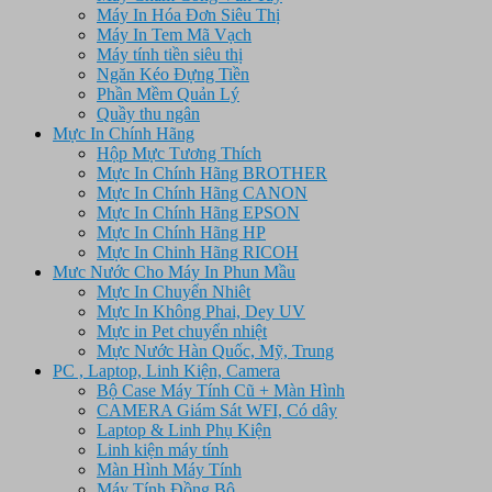
Máy In Hóa Đơn Siêu Thị
Máy In Tem Mã Vạch
Máy tính tiền siêu thị
Ngăn Kéo Đựng Tiền
Phần Mềm Quản Lý
Quầy thu ngân
Mực In Chính Hãng
Hộp Mực Tương Thích
Mực In Chính Hãng BROTHER
Mực In Chính Hãng CANON
Mực In Chính Hãng EPSON
Mực In Chính Hãng HP
Mực In Chinh Hãng RICOH
Mưc Nước Cho Máy In Phun Mầu
Mực In Chuyển Nhiêt
Mực In Không Phai, Dey UV
Mực in Pet chuyển nhiệt
Mực Nước Hàn Quốc, Mỹ, Trung
PC , Laptop, Linh Kiện, Camera
Bộ Case Máy Tính Cũ + Màn Hình
CAMERA Giám Sát WFI, Có dây
Laptop & Linh Phụ Kiện
Linh kiện máy tính
Màn Hình Máy Tính
Máy Tính Đồng Bộ