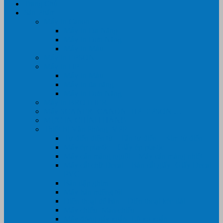
Trang Chủ
Sản Phẩm
Máy In Canon
Máy In Đa Năng
Máy In Đơn Năng
Máy In Màu
Máy In EPSON
Máy In HP
Máy In Màu
Máy In đa năng
Máy In Đơn Năng
Máy In BROTHER
Máy SCANER- CANON- HP- EPSON …
MỰC IN CHÍNH HÃNG
Thiết Bị Văn Phòng- VPP
Tư điển điện từ – Tân tư điển – Kim từ điển
Máy ép plastic – Giấy ép plastic
Máy cán màng nguội – Máy cán màng nhiệt
Máy cắt chữ Decal – Bàn cắt giấy- Giấy Decal
PVC
Bàn dập ghim
Máy hàn miệng túi
Điện thoại để bàn – Điện thoại kéo dài
Máy chiếu- Màn chiếu
Máy đóng gáy xoắn- Lò xo xoắn