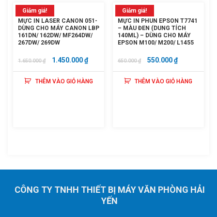
Giảm giá!
Giảm giá!
MỰC IN LASER CANON 051-
MỰC IN PHUN EPSON T7741
DÙNG CHO MÁY CANON LBP
– MÀU ĐEN (DUNG TÍCH
161DN/ 162DW/ MF264DW/
140ML) – DÙNG CHO MÁY
267DW/ 269DW
EPSON M100/ M200/ L1455
GIÁ
GIÁ
GIÁ
GIÁ
1.450.000
₫
550.000
₫
1.650.000
₫
650.000
₫
GỐC
HIỆN
GỐC
HIỆN
THÊM VÀO GIỎ HÀNG
THÊM VÀO GIỎ HÀNG
LÀ:
TẠI
LÀ:
TẠI
1.650.000 ₫.
LÀ:
650.000 ₫.
LÀ:
1.450.000 ₫.
550.000 ₫.
CÔNG TY TNHH THIẾT BỊ MÁY VĂN PHÒNG HẢI
YẾN