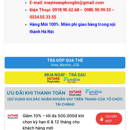
E-mail: mayinvanphonghn@gmail.com
Điện Thoại: 0918.95.62.68 – 0985.90.99.33 –
0334.55.33.55
Hàng Mới 100%. Miễn phí giao hàng trong nội
thành Hà Nội.
TRẢ GÓP QUA THẺ
Visa, Master, JCB
MUA NGAY - TRẢ SAU
ƯU ĐÃI KHI THANH TOÁN
(SỬ DỤNG KHI XÁC NHẬN KHOẢN VAY TRÊN TRANG CỦA TỔ CHỨC
TÀI CHÍNH)
Giảm 10% – tối đa 500.000đ khi
ƯU ĐÃI
HOT
chọn kỳ hạn 6 & 12 tháng cho
khách hàng mới