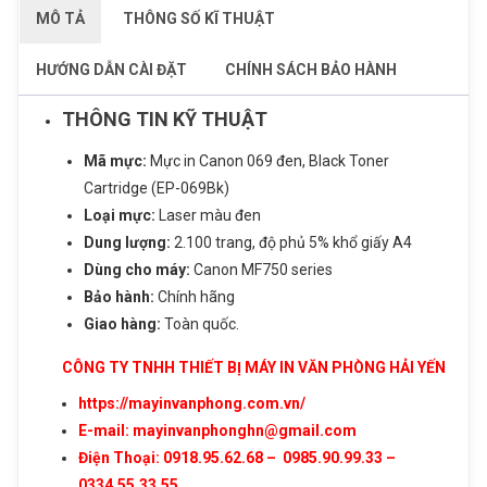
MÔ TẢ
THÔNG SỐ KĨ THUẬT
HƯỚNG DẪN CÀI ĐẶT
CHÍNH SÁCH BẢO HÀNH
THÔNG TIN KỸ THUẬT
Mã mực:
Mực in Canon 069 đen, Black Toner
Cartridge (EP-069Bk)
Loại mực:
Laser màu đen
Dung lượng:
2.100 trang, độ phủ 5% khổ giấy A4
Dùng cho máy:
Canon MF750 series
ĐĂNG KÝ TƯ VẤN
Bảo hành:
Chính hãng
Sản phẩm vừa được thêm vào giỏ
Giao hàng:
Toàn quốc.
Họ và tên
hàng
CÔNG TY TNHH THIẾT BỊ MÁY IN VĂN PHÒNG HẢI YẾN
https://mayinvanphong.com.vn/
Số điện thoại
E-mail: mayinvanphonghn@gmail.com
Mực in Canon 069 đen, Black Toner
Điện Thoại: 0918.95.62.68 – 0985.90.99.33 –
Nhu cầu cần tư vấn
Cartridge (EP-069Bk)
0334.55.33.55