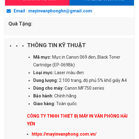
đen,
Email : mayinvanphonghn@gmail.com
Black
Toner
Quà Tặng:
Cartridge
(EP-
THÔNG TIN KỸ THUẬT
069Bk)
số
Mã mực:
Mực in Canon 069 đen, Black Toner
lượng
Cartridge (EP-069Bk)
Loại mực:
Laser màu đen
Dung lượng:
2.100 trang, độ phủ 5% khổ giấy A4
Dùng cho máy:
Canon MF750 series
Bảo hành:
Chính hãng
Giao hàng:
Toàn quốc.
CÔNG TY TNHH THIẾT BỊ MÁY IN VĂN PHÒNG HẢI
YẾN
https://mayinvanphong.com.vn/