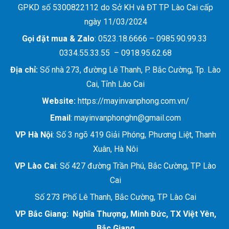
GPKD số 5300822112 do Sở KH và ĐT TP Lào Cai cấp
ngày 11/03/2024
Gọi đặt mua &
Zalo
: 0523.18.6666 – 0985.90.99.33
0334.55.33.55 – 0918.95.62.68
Địa chỉ:
Số nhà 273, đường Lê Thanh, P. Bắc Cường, Tp. Lào
Cai, Tỉnh Lào Cai
Website:
https://mayinvanphong.com.vn/
Email
: mayinvanphonghn@gmail.com
VP Hà Nội
: Số 3 ngõ 419 Giải Phóng, Phương Liệt, Thanh
Xuân, Hà Nôi
VP Lào Cai
: Số 427 đường Trần Phú, Bắc Cường, TP Lào
Cai
Số 273 Phố Lê Thanh, Bắc Cường, TP Lào Cai
VP Bắc Giang: Nghĩa Thượng, Minh Đức, TX Việt Yên,
Bắc Giang