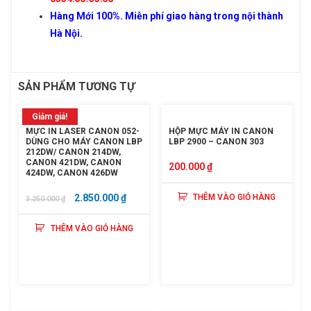
Giá: 2,550,000 đ
Hàng Mới 100%. Miễn phí giao hàng trong nội thành
Hà Nội.
Giỏ hàng hiện có:
0
sản phẩm
Tiếp tục mua hàng
SẢN PHẨM TƯƠNG TỰ
Đi đến giỏ hàng
Giảm giá!
Gửi thông tin
MỰC IN LASER CANON 052-
HỘP MỰC MÁY IN CANON
DÙNG CHO MÁY CANON LBP
LBP 2900 – CANON 303
212DW/ CANON 214DW,
CANON 421DW, CANON
200.000
₫
424DW, CANON 426DW
GIÁ
GIÁ
2.850.000
₫
THÊM VÀO GIỎ HÀNG
3.250.000
₫
GỐC
HIỆN
THÊM VÀO GIỎ HÀNG
LÀ:
TẠI
3.250.000 ₫.
LÀ:
2.850.000 ₫.