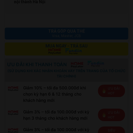
nội thành Hà Nội
TRẢ GÓP QUA THẺ
Visa, Master, JCB
MUA NGAY - TRẢ SAU
ƯU ĐÃI KHI THANH TOÁN
(SỬ DỤNG KHI XÁC NHẬN KHOẢN VAY TRÊN TRANG CỦA TỔ CHỨC
TÀI CHÍNH)
Giảm 10% – tối đa 500.000đ khi
ƯU ĐÃI
HOT
chọn kỳ hạn 6 & 12 tháng cho
khách hàng mới
Giảm 3% – tối đa 100.000đ với kỳ
ƯU ĐÃI
HOT
hạn 3 tháng cho khách hàng mới
Giảm 3% – tối đa 100.000đ với kỳ
SIÊU