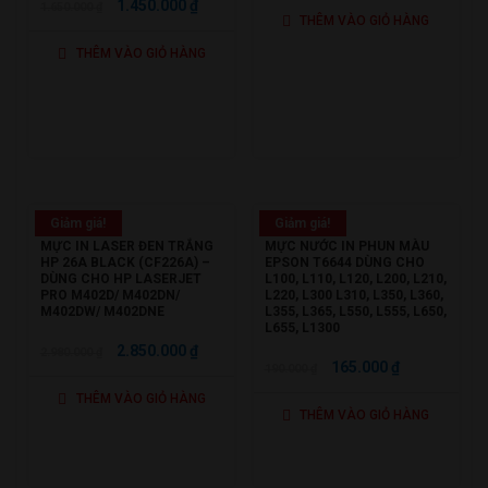
GIÁ
GIÁ
1.450.000
₫
1.650.000
₫
THÊM VÀO GIỎ HÀNG
GỐC
HIỆN
THÊM VÀO GIỎ HÀNG
LÀ:
TẠI
1.650.000 ₫.
LÀ:
1.450.000 ₫.
Giảm giá!
Giảm giá!
MỰC IN LASER ĐEN TRẮNG
MỰC NƯỚC IN PHUN MÀU
HP 26A BLACK (CF226A) –
EPSON T6644 DÙNG CHO
DÙNG CHO HP LASERJET
L100, L110, L120, L200, L210,
PRO M402D/ M402DN/
L220, L300 L310, L350, L360,
M402DW/ M402DNE
L355, L365, L550, L555, L650,
L655, L1300
GIÁ
GIÁ
2.850.000
₫
2.980.000
₫
GIÁ
GIÁ
165.000
₫
190.000
₫
GỐC
HIỆN
GỐC
HIỆN
THÊM VÀO GIỎ HÀNG
LÀ:
TẠI
THÊM VÀO GIỎ HÀNG
LÀ:
TẠI
2.980.000 ₫.
LÀ:
190.000 ₫.
LÀ:
2.850.000 ₫.
165.000 ₫.