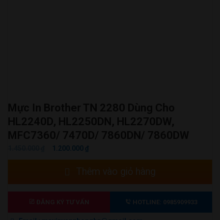
Mực In Brother TN 2280 Dùng Cho
HL2240D, HL2250DN, HL2270DW,
MFC7360/ 7470D/ 7860DN/ 7860DW
GIÁ
GIÁ
1.450.000
₫
1.200.000
₫
GỐC
HIỆN
Mực
Thêm vào giỏ hàng
LÀ:
TẠI
in
1.450.000 ₫.
LÀ:
Brother
1.200.000 ₫.
TN
ĐĂNG KÝ TƯ VẤN
HOTLINE: 0985909933
2280