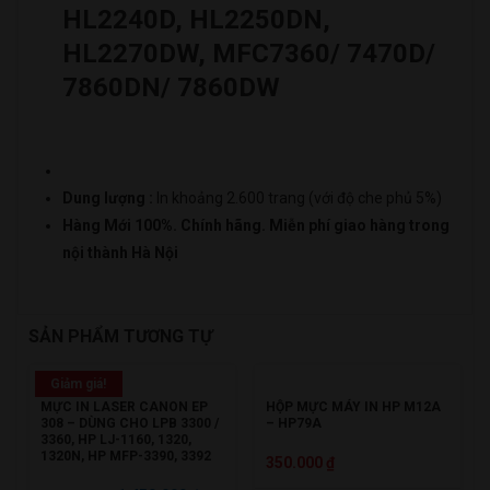
HL2240D, HL2250DN,
HL2270DW, MFC7360/ 7470D/
7860DN/ 7860DW
Dung lượng :
In khoảng 2.600 trang (với độ che phủ 5%)
Hàng Mới 100%. Chính hãng. Miễn phí giao hàng trong
nội thành Hà Nội
SẢN PHẨM TƯƠNG TỰ
Giảm giá!
MỰC IN LASER CANON EP
HỘP MỰC MÁY IN HP M12A
308 – DÙNG CHO LPB 3300 /
– HP79A
3360, HP LJ-1160, 1320,
1320N, HP MFP-3390, 3392
350.000
₫