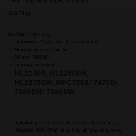
Email : mayinvanphonghn@gmail.com
dùng
cho
Quà Tặng:
HL2240D,
HL2250DN,
HL2270DW,
Bảo hành:
Chính hãng
MFC7360/
Loại mực in:
Mực in Laser đen trắng Brother
7470D/
Màu sắc:
Hộp mực màu đen
7860DN/
Mã mực :TN2280
7860DW
Loại máy in sử dụng :
HL2240D, HL2250DN,
số
lượng
HL2270DW, MFC7360/ 7470D/
7860DN/ 7860DW
Dung lượng :
In khoảng 2.600 trang (với độ che phủ 5%)
Hàng Mới 100%. Chính hãng. Miễn phí giao hàng trong