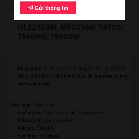
Mã mực :TN2280
Gửi thông tin
Loại máy in sử dụng :
Đi đến giỏ hàng
HL2240D, HL2250DN,
HL2270DW, MFC7360/ 7470D/
7860DN/ 7860DW
Dung lượng :
In khoảng 2.600 trang (với độ che phủ 5%)
Hàng Mới 100%. Chính hãng. Miễn phí giao hàng trong
nội thành Hà Nội
Bảo hành:
Chính hãng
Loại mực in:
Mực in Laser đen trắng Brother
Màu sắc:
Hộp mực màu đen
Mã mực :TN2280
Loại máy in sử dụng :