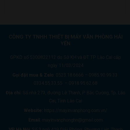
CÔNG TY TNHH THIẾT BỊ MÁY VĂN PHÒNG HẢI
YẾN
GPKD số 5300822112 do Sở KH và ĐT TP Lào Cai cấp
ngày 11/03/2024
Gọi đặt mua &
Zalo
: 0523.18.6666 – 0985.90.99.33
0334.55.33.55 – 0918.95.62.68
Địa chỉ:
Số nhà 273, đường Lê Thanh, P. Bắc Cường, Tp. Lào
Cai, Tỉnh Lào Cai
Website:
https://mayinvanphong.com.vn/
Email
: mayinvanphonghn@gmail.com
VP Hà Nội
: Số 3 ngõ 419 Giải Phóng, Phương Liệt, Thanh