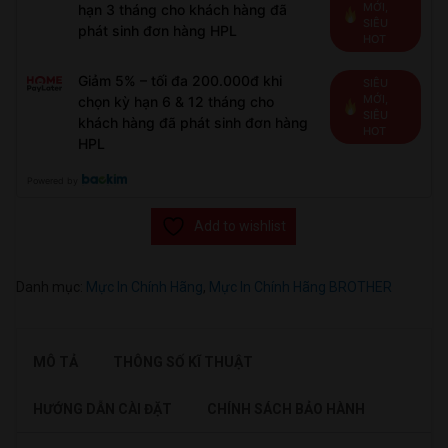
MỚI,
hạn 3 tháng cho khách hàng đã
SIÊU
phát sinh đơn hàng HPL
HOT
Giảm 5% – tối đa 200.000đ khi
SIÊU
MỚI,
chọn kỳ hạn 6 & 12 tháng cho
SIÊU
khách hàng đã phát sinh đơn hàng
HOT
HPL
Powered by
Add to wishlist
Danh mục:
Mực In Chính Hãng
,
Mực In Chính Hãng BROTHER
MÔ TẢ
THÔNG SỐ KĨ THUẬT
HƯỚNG DẪN CÀI ĐẶT
CHÍNH SÁCH BẢO HÀNH