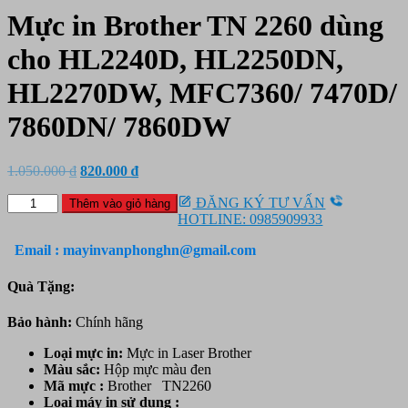
Mực in Brother TN 2260 dùng
cho HL2240D, HL2250DN,
HL2270DW, MFC7360/ 7470D/
7860DN/ 7860DW
Giá
Giá
1.050.000
₫
820.000
₫
gốc
hiện
Mực
là:
tại
ĐĂNG KÝ TƯ VẤN
Thêm vào giỏ hàng
in
1.050.000 ₫.
là:
HOTLINE: 0985909933
Brother
820.000 ₫.
TN
Email : mayinvanphonghn@gmail.com
2260
dùng
Quà Tặng:
cho
HL2240D,
Bảo hành:
Chính hãng
HL2250DN,
HL2270DW,
Loại mực in:
Mực in Laser Brother
MFC7360/
Màu sắc:
Hộp mực màu đen
7470D/
Mã mực :
Brother TN2260
7860DN/
Loại máy in sử dụng :