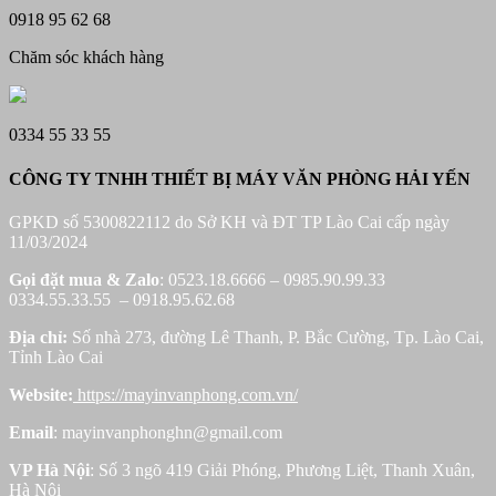
0918 95 62 68
Chăm sóc khách hàng
0334 55 33 55
CÔNG TY TNHH THIẾT BỊ MÁY VĂN PHÒNG HẢI YẾN
GPKD số 5300822112 do Sở KH và ĐT TP Lào Cai cấp ngày
11/03/2024
Gọi đặt mua &
Zalo
: 0523.18.6666 – 0985.90.99.33
0334.55.33.55 – 0918.95.62.68
Địa chỉ:
Số nhà 273, đường Lê Thanh, P. Bắc Cường, Tp. Lào Cai,
Tỉnh Lào Cai
Website:
https://mayinvanphong.com.vn/
Email
: mayinvanphonghn@gmail.com
VP Hà Nội
: Số 3 ngõ 419 Giải Phóng, Phương Liệt, Thanh Xuân,
Hà Nôi