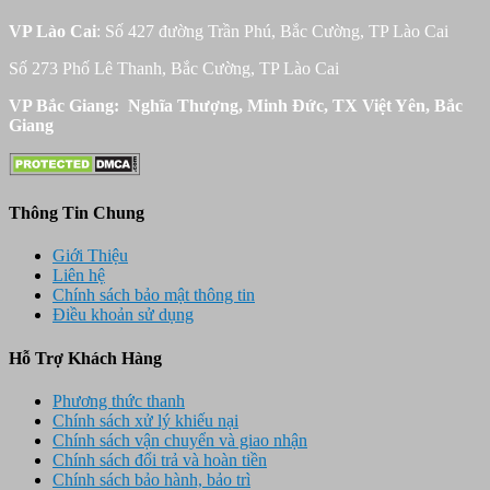
VP Lào Cai
: Số 427 đường Trần Phú, Bắc Cường, TP Lào Cai
Số 273 Phố Lê Thanh, Bắc Cường, TP Lào Cai
VP Bắc Giang: Nghĩa Thượng, Minh Đức, TX Việt Yên, Bắc
Giang
Thông Tin Chung
Giới Thiệu
Liên hệ
Chính sách bảo mật thông tin
Điều khoản sử dụng
Hỗ Trợ Khách Hàng
Phương thức thanh
Chính sách xử lý khiếu nại
Chính sách vận chuyển và giao nhận
Chính sách đổi trả và hoàn tiền
Chính sách bảo hành, bảo trì