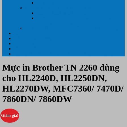
Máy hủy tài liệu
GIẤY IN – THIẾT BỊ NGÀNH IN
Giấy In Ảnh Cuộn Khổ Lớn
Giấy ÉP PLASTIC ( ÉP GIẤY TỜ, ÉP ẢNH,
ÉP CMT, ÉP DẺO)
Máy tính PC- Laptop- Màn Hình – Máy Văn Phòng
Tin tức
Hỗ Trợ Khách Hàng
Thông Tin Cần Thiết
Về chúng tôi
Liên Hệ- 0334.55.33.55- 0985.90.99.33. 0918.95.62.68
Mực in Brother TN 2260 dùng
cho HL2240D, HL2250DN,
HL2270DW, MFC7360/ 7470D/
7860DN/ 7860DW
Giảm giá!