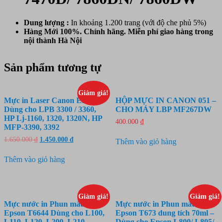
Dung lượng :
In khoảng 1.200 trang (với độ che phủ 5%)
Hàng Mới 100%. Chính hãng. Miễn phí giao hàng trong
nội thành Hà Nội
Sản phẩm tương tự
Giảm giá!
Mực in Laser Canon EP 308 –
HỘP MỰC IN CANON 051 –
Dùng cho LPB 3300 / 3360,
CHO MÁY LBP MF267DW
HP Lj-1160, 1320, 1320N, HP
400.000
₫
MFP-3390, 3392
Giá
Giá
1.650.000
₫
1.450.000
₫
Thêm vào giỏ hàng
gốc
hiện
là:
tại
Thêm vào giỏ hàng
1.650.000 ₫.
là:
1.450.000 ₫.
Giảm giá!
Giảm giá!
Mực nước in Phun màu
Mực nước in Phun màu
Epson T6644 Dùng cho L100,
Epson T673 dung tích 70ml –
L110, L120, L200, L210,
Dùng cho Epson L800/ L805/