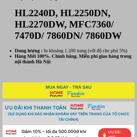
7860DW
số
HL2240D, HL2250DN,
lượng
HL2270DW, MFC7360/
7470D/ 7860DN/ 7860DW
Dung lượng :
In khoảng 1.200 trang (với độ che phủ 5%)
Hàng Mới 100%. Chính hãng. Miễn phí giao hàng trong
nội thành Hà Nội
MUA NGAY - TRẢ SAU
ƯU ĐÃI KHI THANH TOÁN
(SỬ DỤNG KHI XÁC NHẬN KHOẢN VAY TRÊN TRANG CỦA TỔ CHỨC
TÀI CHÍNH)
Giảm 10% – tối đa 500.000đ khi
ƯU ĐÃI
HOT