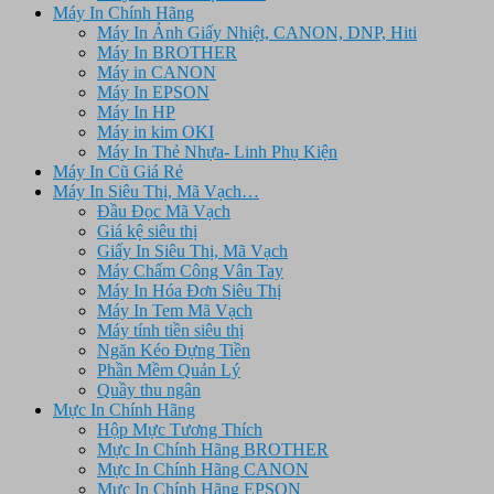
Máy In Chính Hãng
Máy In Ảnh Giấy Nhiệt, CANON, DNP, Hiti
Máy In BROTHER
Máy in CANON
Máy In EPSON
Máy In HP
Máy in kim OKI
Máy In Thẻ Nhựa- Linh Phụ Kiện
Máy In Cũ Giá Rẻ
Máy In Siêu Thị, Mã Vạch…
Đầu Đọc Mã Vạch
Giá kệ siêu thị
Giấy In Siêu Thị, Mã Vạch
Máy Chấm Công Vân Tay
Máy In Hóa Đơn Siêu Thị
Máy In Tem Mã Vạch
Máy tính tiền siêu thị
Ngăn Kéo Đựng Tiền
Phần Mềm Quản Lý
Quầy thu ngân
Mực In Chính Hãng
Hộp Mực Tương Thích
Mực In Chính Hãng BROTHER
Mực In Chính Hãng CANON
Mực In Chính Hãng EPSON