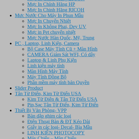
Mực In Chính Hãng HP
Mực In Chinh Hãng RICOH
Mưc Nước Cho Máy In Phun Mầu
Mực In Chuyển Nhiêt
Mực In Không Phai, Dey UV
Mực in Pet chuyển nhiệt
Mực Nước Hàn Quốc, Mỹ, Trung
PC , Laptop, Linh Kiện, Camera
Bộ Case Máy Tính Cũ + Màn Hình
CAMERA Giám Sát WFI, Có dây
Laptop & Linh Phụ Kiện
Linh kiện máy tính
Màn Hình Máy Tính
Máy Tính Đồng Bộ
Phần mềm máy tính bản Quyền
Slider Product
Tân Từ Điển, Kim Từ Điển USA
Kim Từ Điên & Tân Từ Điển USA
Pin,Sạc Tân Từ Điển, Kim Từ Điển
Thiết Bị Văn Phòng- VPP
Bàn dập ghim các loại
Điện Thoại Bàn & ĐT Kéo Dài
Giấy in các loại- Decal- Bìa Mầu
LINH KIỆN PHOTOCOPY
Máy Chiếu – Màn Chiếu