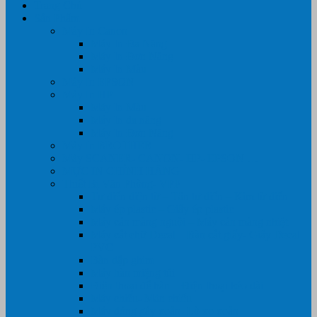
Trang Chủ
Sản Phẩm
Máy In Canon
Máy In Đa Năng
Máy In Đơn Năng
Máy In Màu
Máy In EPSON
Máy In HP
Máy In Màu
Máy In đa năng
Máy In Đơn Năng
Máy In BROTHER
Máy SCANER- CANON- HP- EPSON …
MỰC IN CHÍNH HÃNG
Thiết Bị Văn Phòng- VPP
Tư điển điện từ – Tân tư điển – Kim từ điển
Máy ép plastic – Giấy ép plastic
Máy cán màng nguội – Máy cán màng nhiệt
Máy cắt chữ Decal – Bàn cắt giấy- Giấy Decal
PVC
Bàn dập ghim
Máy hàn miệng túi
Điện thoại để bàn – Điện thoại kéo dài
Máy chiếu- Màn chiếu
Máy đóng gáy xoắn- Lò xo xoắn