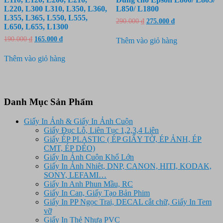
L220, L300 L310, L350, L360,
L850/ L1800
L355, L365, L550, L555,
Giá
Giá
290.000
₫
275.000
₫
L650, L655, L1300
gốc
hiện
là:
tại
Giá
Giá
190.000
₫
165.000
₫
Thêm vào giỏ hàng
290.000 ₫.
là:
gốc
hiện
275.000 ₫.
là:
tại
Thêm vào giỏ hàng
190.000 ₫.
là:
165.000 ₫.
Danh Mục Sản Phẩm
Giấy In Ảnh & Giấy In Ảnh Cuộn
Giấy Đục Lỗ, Liên Tục 1,2,3,4 Liên
Giấy ÉP PLASTIC ( ÉP GIẤY TỜ, ÉP ẢNH, ÉP
CMT, ÉP DẺO)
Giấy In Ảnh Cuộn Khổ Lớn
Giấy In Ảnh Nhiêt, DNP, CANON, HITI, KODAK,
SONY, LEFAMI…
Giấy In Anh Phun Mầu, RC
Giấy In Can, Giấy Tạo Bản Phim
Giấy In PP Ngọc Trai, DECAL cắt chữ, Giấy In Tem
vỡ
Giấy In Thẻ Nhựa PVC