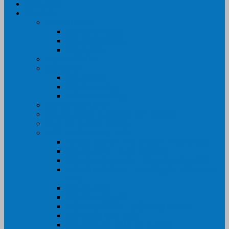
Trang Chủ
Sản Phẩm
Máy In Canon
Máy In Đa Năng
Máy In Đơn Năng
Máy In Màu
Máy In EPSON
Máy In HP
Máy In Màu
Máy In đa năng
Máy In Đơn Năng
Máy In BROTHER
Máy SCANER- CANON- HP- EPSON …
MỰC IN CHÍNH HÃNG
Thiết Bị Văn Phòng- VPP
Tư điển điện từ – Tân tư điển – Kim từ điển
Máy ép plastic – Giấy ép plastic
Máy cán màng nguội – Máy cán màng nhiệt
Máy cắt chữ Decal – Bàn cắt giấy- Giấy Decal
PVC
Bàn dập ghim
Máy hàn miệng túi
Điện thoại để bàn – Điện thoại kéo dài
Máy chiếu- Màn chiếu
Máy đóng gáy xoắn- Lò xo xoắn