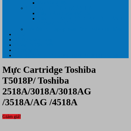
Máy hủy tài liệu
GIẤY IN – THIẾT BỊ NGÀNH IN
Giấy In Ảnh Cuộn Khổ Lớn
Giấy ÉP PLASTIC ( ÉP GIẤY TỜ, ÉP ẢNH,
ÉP CMT, ÉP DẺO)
Máy tính PC- Laptop- Màn Hình – Máy Văn Phòng
Tin tức
Hỗ Trợ Khách Hàng
Thông Tin Cần Thiết
Về chúng tôi
Liên Hệ- 0334.55.33.55- 0985.90.99.33. 0918.95.62.68
Mực Cartridge Toshiba
T5018P/ Toshiba
2518A/3018A/3018AG
/3518A/AG /4518A
Giảm giá!