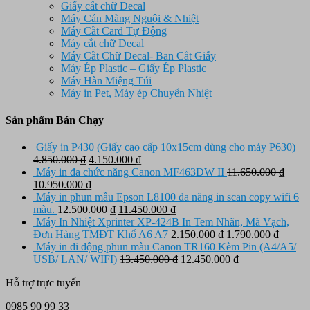
Giấy cắt chữ Decal
Máy Cán Màng Nguội & Nhiệt
Máy Cắt Card Tự Động
Máy cắt chữ Decal
Máy Cắt Chữ Decal- Ban Cắt Giấy
Máy Ép Plastic – Giấy Ép Plastic
Máy Hàn Miệng Túi
Máy in Pet, Máy ép Chuyển Nhiệt
Sản phẩm Bán Chạy
Giấy in P430 (Giấy cao cấp 10x15cm dùng cho máy P630)
Giá
Giá
4.850.000
₫
4.150.000
₫
gốc
hiện
Máy in đa chức năng Canon MF463DW II
11.650.000
₫
Giá
là:
Giá
tại
10.950.000
₫
gốc
4.850.000 ₫.
hiện
là:
Máy in phun mầu Epson L8100 đa năng in scan copy wifi 6
là:
tại
Giá
4.150.000 ₫.
Giá
màu.
12.500.000
₫
11.450.000
₫
11.650.000 ₫.
là:
gốc
hiện
Máy In Nhiệt Xprinter XP-424B In Tem Nhãn, Mã Vạch,
10.950.000 ₫.
là:
tại
Giá
Giá
Đơn Hàng TMĐT Khổ A6 A7
2.150.000
₫
1.790.000
₫
12.500.000 ₫.
là:
gốc
hiện
Máy in di động phun màu Canon TR160 Kèm Pin (A4/A5/
11.450.000 ₫.
Giá
là:
Giá
tại
USB/ LAN/ WIFI)
13.450.000
₫
12.450.000
₫
gốc
2.150.000 ₫.
hiện
là:
Hỗ trợ trực tuyến
là:
tại
1.790.
13.450.000 ₫.
là:
0985 90 99 33
12.450.000 ₫.