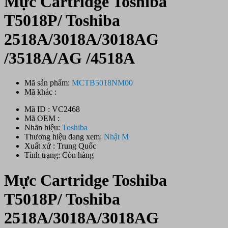
Mực Cartridge Toshiba
T5018P/ Toshiba
2518A/3018A/3018AG
/3518A/AG /4518A
Mã sản phẩm:
MCTB5018NM00
Mã khác :
Mã ID : VC2468
Mã OEM :
Nhãn hiệu:
Toshiba
Thương hiệu đang xem:
Nhật M
Xuất xứ : Trung Quốc
Tình trạng: Còn hàng
Mực Cartridge Toshiba
T5018P/ Toshiba
2518A/3018A/3018AG