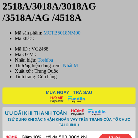
2518A/3018A/3018AG
/3518A/AG /4518A
Mã sản phẩm:
MCTB5018NM00
Mã khác :
Mã ID : VC2468
Mã OEM :
Nhãn hiệu:
Toshiba
Thương hiệu đang xem:
Nhật M
Xuất xứ : Trung Quốc
Tình trạng: Còn hàng
MUA NGAY - TRẢ SAU
ƯU ĐÃI KHI THANH TOÁN
(SỬ DỤNG KHI XÁC NHẬN KHOẢN VAY TRÊN TRANG CỦA TỔ CHỨC
TÀI CHÍNH)
Giảm 10% – tối đa 500.000đ khi
ƯU ĐÃI