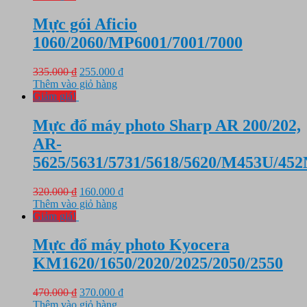
328.000 ₫.
là:
228.000 ₫.
Mực gói Aficio
1060/2060/MP6001/7001/7000
Giá
Giá
335.000
₫
255.000
₫
gốc
hiện
Thêm vào giỏ hàng
là:
tại
Giảm giá!
335.000 ₫.
là:
255.000 ₫.
Mực đổ máy photo Sharp AR 200/202,
AR-
5625/5631/5731/5618/5620/M453U/452
Giá
Giá
320.000
₫
160.000
₫
gốc
hiện
Thêm vào giỏ hàng
là:
tại
Giảm giá!
320.000 ₫.
là:
160.000 ₫.
Mực đổ máy photo Kyocera
KM1620/1650/2020/2025/2050/2550
Giá
Giá
470.000
₫
370.000
₫
gốc
hiện
Thêm vào giỏ hàng