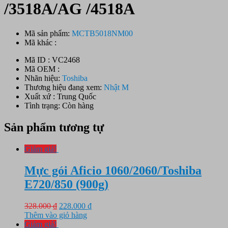
/3518A/AG /4518A
Mã sản phẩm:
MCTB5018NM00
Mã khác :
Mã ID : VC2468
Mã OEM :
Nhãn hiệu:
Toshiba
Thương hiệu đang xem:
Nhật M
Xuất xứ : Trung Quốc
Tình trạng: Còn hàng
Sản phẩm tương tự
Giảm giá!
Mực gói Aficio 1060/2060/Toshiba
E720/850 (900g)
Giá
Giá
328.000
₫
228.000
₫
gốc
hiện
Thêm vào giỏ hàng
là:
tại
Giảm giá!