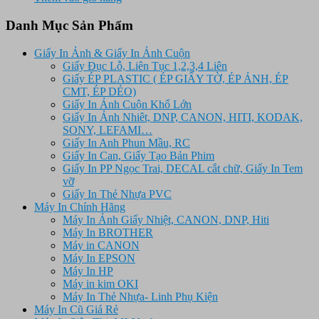
là:
tại
470.000 ₫.
là:
Danh Mục Sản Phẩm
370.000 ₫.
Giấy In Ảnh & Giấy In Ảnh Cuộn
Giấy Đục Lỗ, Liên Tục 1,2,3,4 Liên
Giấy ÉP PLASTIC ( ÉP GIẤY TỜ, ÉP ẢNH, ÉP
CMT, ÉP DẺO)
Giấy In Ảnh Cuộn Khổ Lớn
Giấy In Ảnh Nhiêt, DNP, CANON, HITI, KODAK,
SONY, LEFAMI…
Giấy In Anh Phun Mầu, RC
Giấy In Can, Giấy Tạo Bản Phim
Giấy In PP Ngọc Trai, DECAL cắt chữ, Giấy In Tem
vỡ
Giấy In Thẻ Nhựa PVC
Máy In Chính Hãng
Máy In Ảnh Giấy Nhiệt, CANON, DNP, Hiti
Máy In BROTHER
Máy in CANON
Máy In EPSON
Máy In HP
Máy in kim OKI
Máy In Thẻ Nhựa- Linh Phụ Kiện
Máy In Cũ Giá Rẻ