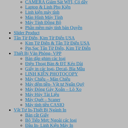
CAMERA Giám Sát WFI, Có dây
Laptop & Linh Phụ Kiện
Linh kiện máy tính
Màn Hình Máy Tính
Máy Tính Đồng Bộ
Phần mềm máy tính bản Quyền
Slider Product
Tân Từ Điển, Kim Từ Điển USA
Kim Từ Điên & Tân Từ Điển USA
Pin,Sạc Tân Từ Điển, Kim Từ Điển
Thiết Bị Văn Phòng- VPP
Bàn dập ghim các loại
Điện Thoại Bàn & ĐT Kéo Dài
Giấy in các loại- Decal- Bìa Mầu
LINH KIỆN PHOTOCOPY
Máy Chiếu – Màn Chiếu
Máy đếm tiền- Vật tư Ngân Quỹ
Máy Đóng Gáy Xoắn – Lò Xo
Máy Hủy Tài Liệu
Máy Quét – Scaner
Máy tính tiền CASIO
Vật Tư In-Thiết Bị Ngành In
Bàn cắt Giấy
Bộ Tiếp Mực Ngoài các loại
Đầu In- Linh Kiện Máy In