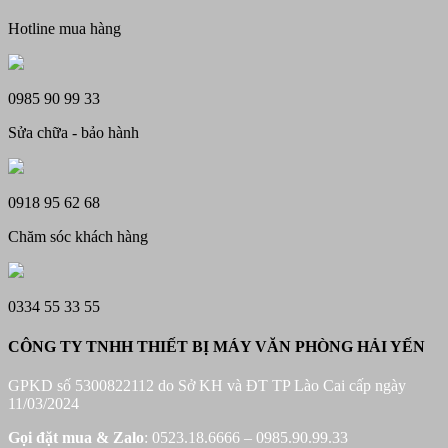
Hotline mua hàng
0985 90 99 33
Sửa chữa - bảo hành
0918 95 62 68
Chăm sóc khách hàng
0334 55 33 55
CÔNG TY TNHH THIẾT BỊ MÁY VĂN PHÒNG HẢI YẾN
GPKD số 5300822112 do Sở KH và ĐT TP Lào Cai cấp ngày
11/03/2024
Gọi đặt mua &
Zalo
: 0523.18.6666 – 0985.90.99.33