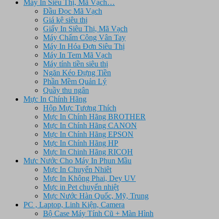
Máy In Siêu Thị, Mã Vạch…
Đầu Đọc Mã Vạch
Giá kệ siêu thị
Giấy In Siêu Thị, Mã Vạch
Máy Chấm Công Vân Tay
Máy In Hóa Đơn Siêu Thị
Máy In Tem Mã Vạch
Máy tính tiền siêu thị
Ngăn Kéo Đựng Tiền
Phần Mềm Quản Lý
Quầy thu ngân
Mực In Chính Hãng
Hộp Mực Tương Thích
Mực In Chính Hãng BROTHER
Mực In Chính Hãng CANON
Mực In Chính Hãng EPSON
Mực In Chính Hãng HP
Mực In Chinh Hãng RICOH
Mưc Nước Cho Máy In Phun Mầu
Mực In Chuyển Nhiêt
Mực In Không Phai, Dey UV
Mực in Pet chuyển nhiệt
Mực Nước Hàn Quốc, Mỹ, Trung
PC , Laptop, Linh Kiện, Camera
Bộ Case Máy Tính Cũ + Màn Hình