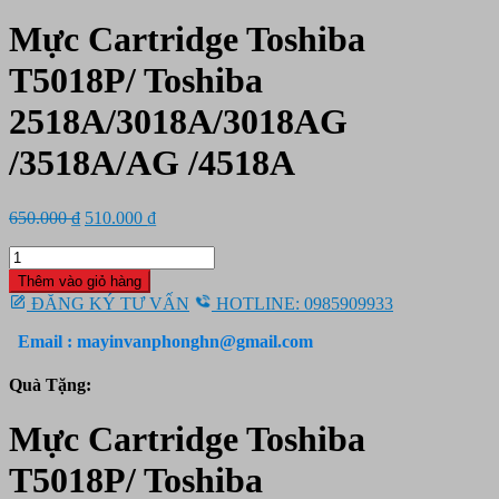
Mực Cartridge Toshiba
T5018P/ Toshiba
2518A/3018A/3018AG
/3518A/AG /4518A
Giá
Giá
650.000
₫
510.000
₫
gốc
hiện
Mực
là:
tại
Cartridge
650.000 ₫.
là:
Thêm vào giỏ hàng
Toshiba
510.000 ₫.
ĐĂNG KÝ TƯ VẤN
HOTLINE: 0985909933
T5018P/
Toshiba
Email : mayinvanphonghn@gmail.com
2518A/3018A/3018AG
/3518A/AG
Quà Tặng:
/4518A
số
Mực Cartridge Toshiba
lượng
T5018P/ Toshiba