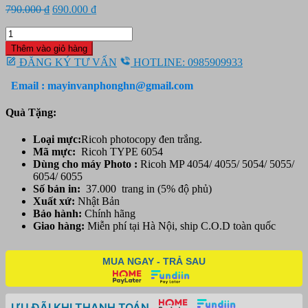
Giá
Giá
790.000
₫
690.000
₫
gốc
hiện
Mực
là:
tại
cartridge
790.000 ₫.
là:
Thêm vào giỏ hàng
Ricoh
690.000 ₫.
ĐĂNG KÝ TƯ VẤN
HOTLINE: 0985909933
MP
4054/
Email : mayinvanphonghn@gmail.com
4055/
5054/
Quà Tặng:
5055/
6054/
Loại mực:
Ricoh photocopy đen trắng.
6055
Mã mực:
Ricoh TYPE 6054
số
Dùng cho máy Photo :
Ricoh MP 4054/ 4055/ 5054/ 5055/
lượng
6054/ 6055
Số bản in:
37.000 trang in (5% độ phủ)
Xuất xứ:
Nhật Bản
Bảo hành:
Chính hãng
Giao hàng:
Miễn phí tại Hà Nội, ship C.O.D toàn quốc
MUA NGAY - TRẢ SAU
ƯU ĐÃI KHI THANH TOÁN