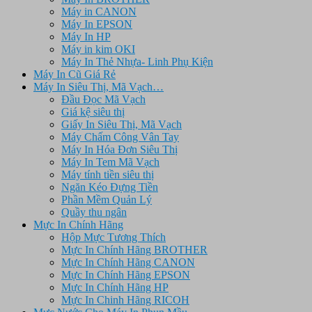
Máy in CANON
Máy In EPSON
Máy In HP
Máy in kim OKI
Máy In Thẻ Nhựa- Linh Phụ Kiện
Máy In Cũ Giá Rẻ
Máy In Siêu Thị, Mã Vạch…
Đầu Đọc Mã Vạch
Giá kệ siêu thị
Giấy In Siêu Thị, Mã Vạch
Máy Chấm Công Vân Tay
Máy In Hóa Đơn Siêu Thị
Máy In Tem Mã Vạch
Máy tính tiền siêu thị
Ngăn Kéo Đựng Tiền
Phần Mềm Quản Lý
Quầy thu ngân
Mực In Chính Hãng
Hộp Mực Tương Thích
Mực In Chính Hãng BROTHER
Mực In Chính Hãng CANON
Mực In Chính Hãng EPSON
Mực In Chính Hãng HP
Mực In Chinh Hãng RICOH