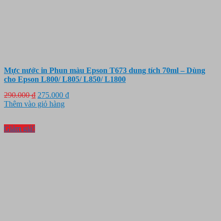
Mực nước in Phun màu Epson T673 dung tích 70ml – Dùng
cho Epson L800/ L805/ L850/ L1800
Giá
Giá
290.000
₫
275.000
₫
gốc
hiện
Thêm vào giỏ hàng
là:
tại
290.000 ₫.
là:
Giảm giá!
275.000 ₫.