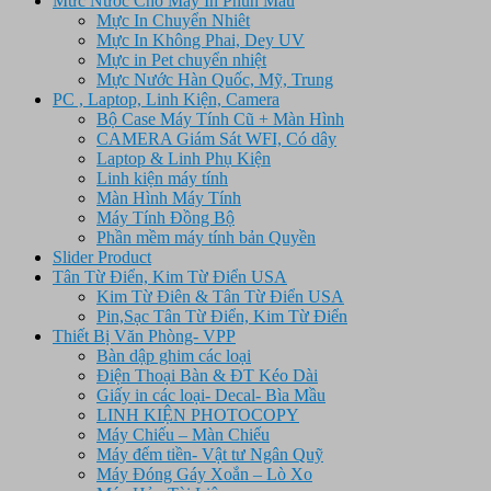
Mưc Nước Cho Máy In Phun Mầu
Mực In Chuyển Nhiêt
Mực In Không Phai, Dey UV
Mực in Pet chuyển nhiệt
Mực Nước Hàn Quốc, Mỹ, Trung
PC , Laptop, Linh Kiện, Camera
Bộ Case Máy Tính Cũ + Màn Hình
CAMERA Giám Sát WFI, Có dây
Laptop & Linh Phụ Kiện
Linh kiện máy tính
Màn Hình Máy Tính
Máy Tính Đồng Bộ
Phần mềm máy tính bản Quyền
Slider Product
Tân Từ Điển, Kim Từ Điển USA
Kim Từ Điên & Tân Từ Điển USA
Pin,Sạc Tân Từ Điển, Kim Từ Điển
Thiết Bị Văn Phòng- VPP
Bàn dập ghim các loại
Điện Thoại Bàn & ĐT Kéo Dài
Giấy in các loại- Decal- Bìa Mầu
LINH KIỆN PHOTOCOPY
Máy Chiếu – Màn Chiếu
Máy đếm tiền- Vật tư Ngân Quỹ
Máy Đóng Gáy Xoắn – Lò Xo