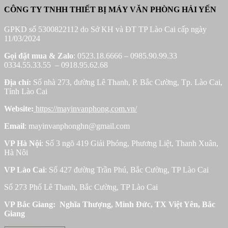
CÔNG TY TNHH THIẾT BỊ MÁY VĂN PHÒNG HẢI YẾN
GPKD số 5300822112 do Sở KH và ĐT TP Lào Cai cấp ngày
11/03/2024
Gọi đặt mua &
Zalo
: 0523.18.6666 – 0985.90.99.33
0334.55.33.55 – 0918.95.62.68
Địa chỉ:
Số nhà 273, đường Lê Thanh, P. Bắc Cường, Tp. Lào Cai,
Tỉnh Lào Cai
Website:
https://mayinvanphong.com.vn/
Email
: mayinvanphonghn@gmail.com
VP Hà Nội
: Số 3 ngõ 419 Giải Phóng, Phương Liệt, Thanh Xuân,
Hà Nôi
VP Lào Cai
: Số 427 đường Trần Phú, Bắc Cường, TP Lào Cai
Số 273 Phố Lê Thanh, Bắc Cường, TP Lào Cai
VP Bắc Giang: Nghĩa Thượng, Minh Đức, TX Việt Yên, Bắc
Giang