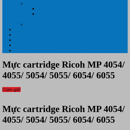
GIẤY IN – THIẾT BỊ NGÀNH IN
Giấy In Ảnh Cuộn Khổ Lớn
Giấy ÉP PLASTIC ( ÉP GIẤY TỜ, ÉP ẢNH,
ÉP CMT, ÉP DẺO)
Máy tính PC- Laptop- Màn Hình – Máy Văn Phòng
Tin tức
Hỗ Trợ Khách Hàng
Thông Tin Cần Thiết
Về chúng tôi
Liên Hệ- 0334.55.33.55- 0985.90.99.33. 0918.95.62.68
Mực cartridge Ricoh MP 4054/
4055/ 5054/ 5055/ 6054/ 6055
Giảm giá!
Mực cartridge Ricoh MP 4054/
4055/ 5054/ 5055/ 6054/ 6055