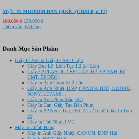
MỰC IN MOORIM HÀN QUỐC (CHAI 0,5LIT)
Giá
Giá
180.000
₫
130.000
₫
gốc
hiện
Thêm vào giỏ hàng
là:
tại
180.000 ₫.
là:
130.000 ₫.
Danh Mục Sản Phẩm
Giấy In Ảnh & Giấy In Ảnh Cuộn
Giấy Đục Lỗ, Liên Tục 1,2,3,4 Liên
Giấy ÉP PLASTIC ( ÉP GIẤY TỜ, ÉP ẢNH, ÉP
CMT, ÉP DẺO)
Giấy In Ảnh Cuộn Khổ Lớn
Giấy In Ảnh Nhiêt, DNP, CANON, HITI, KODAK,
SONY, LEFAMI…
Giấy In Anh Phun Mầu, RC
Giấy In Can, Giấy Tạo Bản Phim
Giấy In PP Ngọc Trai, DECAL cắt chữ, Giấy In Tem
vỡ
Giấy In Thẻ Nhựa PVC
Máy In Chính Hãng
Máy In Ảnh Giấy Nhiệt, CANON, DNP, Hiti
Máy In BROTHER