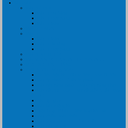
Sản Phẩm
Máy In Canon
Máy In Đa Năng
Máy In Đơn Năng
Máy In Màu
Máy In EPSON
Máy In HP
Máy In Màu
Máy In đa năng
Máy In Đơn Năng
Máy In BROTHER
Máy SCANER- CANON- HP- EPSON …
MỰC IN CHÍNH HÃNG
Thiết Bị Văn Phòng- VPP
Tư điển điện từ – Tân tư điển – Kim từ điển
Máy ép plastic – Giấy ép plastic
Máy cán màng nguội – Máy cán màng nhiệt
Máy cắt chữ Decal – Bàn cắt giấy- Giấy Decal
PVC
Bàn dập ghim
Máy hàn miệng túi
Điện thoại để bàn – Điện thoại kéo dài
Máy chiếu- Màn chiếu
Máy đóng gáy xoắn- Lò xo xoắn
Máy hủy tài liệu