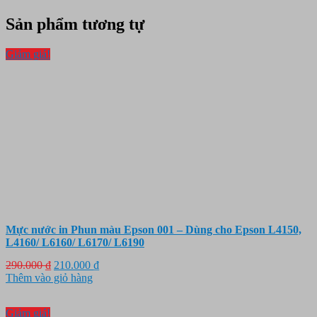
Sản phẩm tương tự
Giảm giá!
Mực nước in Phun màu Epson 001 – Dùng cho Epson L4150,
L4160/ L6160/ L6170/ L6190
Giá
Giá
290.000
₫
210.000
₫
gốc
hiện
Thêm vào giỏ hàng
là:
tại
290.000 ₫.
là:
Giảm giá!
210.000 ₫.