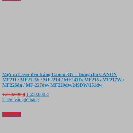
Mực in Laser đen trắng Canon 337 – Dùng cho CANON
MF211 / MF212W / MF221d / MF241D/ MF215 / MF217W /
MF226dn / MF-227dw/ MF229dw/249DW/151dw
Giá
Giá
1.750.000
₫
1.650.000
₫
gốc
hiện
Thêm vào giỏ hàng
là:
tại
1.750.000 ₫.
là:
Giảm giá!
1.650.000 ₫.