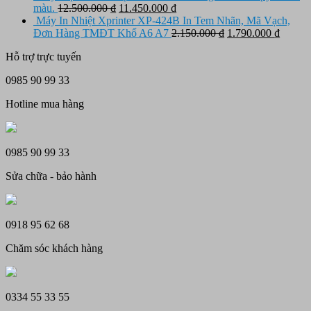
là:
tại
Giá
4.150.000 ₫.
Giá
màu.
12.500.000
₫
11.450.000
₫
11.650.000 ₫.
là:
gốc
hiện
Máy In Nhiệt Xprinter XP-424B In Tem Nhãn, Mã Vạch,
10.950.000 ₫.
là:
tại
Giá
Giá
Đơn Hàng TMĐT Khổ A6 A7
2.150.000
₫
1.790.000
₫
12.500.000 ₫.
là:
gốc
hiện
Hỗ trợ trực tuyến
11.450.000 ₫.
là:
tại
2.150.000 ₫.
là:
0985 90 99 33
1.790.
Hotline mua hàng
0985 90 99 33
Sửa chữa - bảo hành
0918 95 62 68
Chăm sóc khách hàng
0334 55 33 55