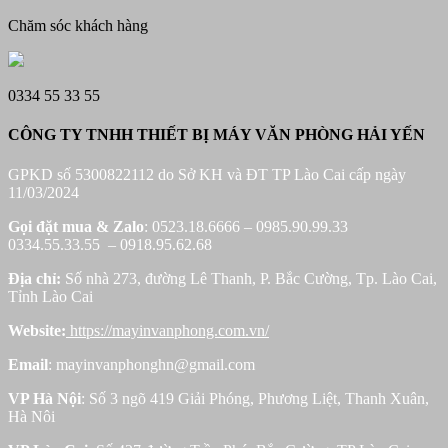
Chăm sóc khách hàng
0334 55 33 55
CÔNG TY TNHH THIẾT BỊ MÁY VĂN PHÒNG HẢI YẾN
GPKD số 5300822112 do Sở KH và ĐT TP Lào Cai cấp ngày
11/03/2024
Gọi đặt mua &
Zalo
: 0523.18.6666 – 0985.90.99.33
0334.55.33.55 – 0918.95.62.68
Địa chỉ:
Số nhà 273, đường Lê Thanh, P. Bắc Cường, Tp. Lào Cai,
Tỉnh Lào Cai
Website:
https://mayinvanphong.com.vn/
Email
: mayinvanphonghn@gmail.com
VP Hà Nội
: Số 3 ngõ 419 Giải Phóng, Phương Liệt, Thanh Xuân,
Hà Nôi