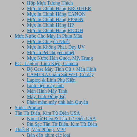
Hộp Mực Tương Thích
Mực In Chính Hãng BROTHER
Mực In Chính Hãng CANON
Mực In Chính Hãng EPSON
Mực In Chính Hãng HP
Mực In Chinh Hãng RICOH
Mưc Nước Cho Máy In Phun Mầu
Mực In Chuyển Nhiêt
Mực In Không Phai, Dey UV
Mực in Pet chuyển nhiệt
Mực Nước Hàn Quốc, Mỹ, Trung
PC , Laptop, Linh Kiện, Camera
Bộ Case Máy Tính Cũ + Màn Hình
CAMERA Giám Sát WFI, Có dây
Laptop & Linh Phụ Kiện
Linh kiện máy tính
Màn Hình Máy Tính
Máy Tính Đồng Bộ
Phần mềm máy tính bản Quyền
Slider Product
Tân Từ Điển, Kim Từ Điển USA
Kim Từ Điên & Tân Từ Điển USA
Pin,Sạc Tân Từ Điển, Kim Từ Điển
Thiết Bị Văn Phòng- VPP
Bàn dập ghim các loại