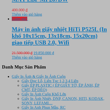
400.000
₫
Thêm vào giỏ hàng
Giảm giá!
Máy in ảnh giấy nhiệt HiTi P525L (In
khổ 10x15cm, 13x18cm, 15x20cm)
giao tiếp USB 2.0, Wifi
Giá
Giá
21.500.000
₫
19.850.000
₫
gốc
hiện
Thêm vào giỏ hàng
là:
tại
21.500.000 ₫.
là:
Danh Mục Sản Phẩm
19.850.000 ₫.
Giấy In Ảnh & Giấy In Ảnh Cuộn
Giấy Đục Lỗ, Liên Tục 1,2,3,4 Liên
Giấy ÉP PLASTIC ( ÉP GIẤY TỜ, ÉP ẢNH, ÉP
CMT, ÉP DẺO)
Giấy In Ảnh Cuộn Khổ Lớn
Giấy In Ảnh Nhiêt, DNP, CANON, HITI, KODAK,
SONY, LEFAMI…
Giấy In Anh Phun Mầu, RC