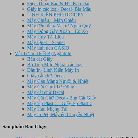
Điện Thoại Bàn & ĐT Kéo Dài
Giấy in các loại- Decal- Bìa Mầu
LINH KIỆN PHOTOCOPY
Máy Chiếu – Màn Chiếu
Máy đếm tiền- Vật tư Ngân Quỹ
Máy Đóng Gáy Xoắn – Lò Xo
Máy Hủy Tài Liệu
Máy Quét – Scaner
Máy tính tiền CASIO
Vật Tư In-Thiết Bị Ngành In
Bàn cắt Giấy
Bộ Tiếp Mực Ngoài các loại
Đầu In- Linh Kiện Máy In
Giấy cắt chữ Decal
Máy Cán Màng Nguội & Nhiệt
Máy Cắt Card Tự Động
Máy cắt chữ Decal
Máy Cắt Chữ Decal- Ban Cắt Giấy
Máy Ép Plastic – Giấy Ép Plastic
Máy Hàn Miệng Túi
Máy in Pet, Máy ép Chuyển Nhiệt
Sản phẩm Bán Chạy