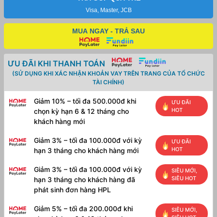
UHD
730/
Visa, Master, JCB
WL
BT/
MUA NGAY - TRẢ SAU
K&M/
Win
11/
ƯU ĐÃI KHI THANH TOÁN
1Yr
số
(SỬ DỤNG KHI XÁC NHẬN KHOẢN VAY TRÊN TRANG CỦA TỔ CHỨC
lượng
TÀI CHÍNH)
Giảm 10% – tối đa 500.000đ khi
ƯU ĐÃI
HOT
chọn kỳ hạn 6 & 12 tháng cho
khách hàng mới
Giảm 3% – tối đa 100.000đ với kỳ
ƯU ĐÃI
HOT
hạn 3 tháng cho khách hàng mới
Giảm 3% – tối đa 100.000đ với kỳ
SIÊU MỚI,
SIÊU HOT
hạn 3 tháng cho khách hàng đã
phát sinh đơn hàng HPL
Giảm 5% – tối đa 200.000đ khi
SIÊU MỚI,