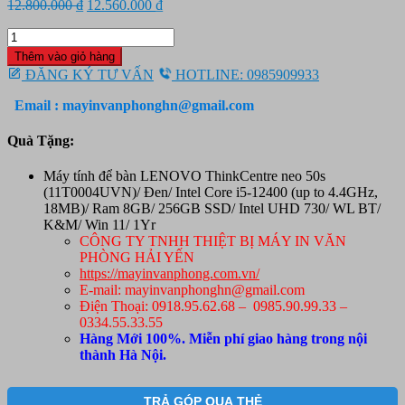
Giá
Giá
12.800.000
₫
12.560.000
₫
gốc
hiện
Máy
là:
tại
tính
12.800.000 ₫.
là:
Thêm vào giỏ hàng
để
12.560.000 ₫.
ĐĂNG KÝ TƯ VẤN
HOTLINE: 0985909933
bàn
LENOVO
Email : mayinvanphonghn@gmail.com
ThinkCentre
neo
Quà Tặng:
50s
(11T0004UVN)/
Máy tính để bàn LENOVO ThinkCentre neo 50s
Đen/
(11T0004UVN)/ Đen/ Intel Core i5-12400 (up to 4.4GHz,
Intel
18MB)/ Ram 8GB/ 256GB SSD/ Intel UHD 730/ WL BT/
Core
K&M/ Win 11/ 1Yr
i5-
CÔNG TY TNHH THIỆT BỊ MÁY IN VĂN
12400
PHÒNG HẢI YẾN
(up
https://mayinvanphong.com.vn/
to
E-mail: mayinvanphonghn@gmail.com
4.4GHz,
Điện Thoại: 0918.95.62.68 – 0985.90.99.33 –
18MB)/
0334.55.33.55
Ram
Hàng Mới 100%. Miễn phí giao hàng trong nội
8GB/
thành Hà Nội.
256GB
SSD/
Intel
TRẢ GÓP QUA THẺ