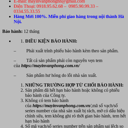
E-mail: mayinvanphonghn@gmail.com
Điện Thoại: 0918.95.62.68 – 0985.90.99.33 –
0334.55.33.55
Hàng Mới 100%. Miễn phí giao hàng trong nội thành Hà
Nội.
Bảo hành:
12 tháng
ĐIỀU KIỆN BẢO HÀNH:
– Phải xuất trình phiếu bảo hành kèm theo sản phẩm.
– Tất cả sản phẩm phải còn nguyên vẹn tem
của
https://mayinvanphong.com.vn/
– Sản phẩm hư hỏng do lỗi nhà sản xuất.
NHỮNG TRƯỜNG HỢP TỪ CHỐI BẢO HÀNH:
Sản phẩm đã hết hạn bảo hành hoặc không có phiếu
bảo hành của Công ty.
Không có tem bảo hành
của
https://mayinvanphong.com.vn/
,mã số vạch/số
series number của nhà sản xuất bị rách, mờ có dấu hiệu
chỉnh sửa, tem không ghi rỏ thời gian bảo hành, tem hết
hạn bảo hành
Số mã vạch/số series number trên sản phẩm sai lệch so