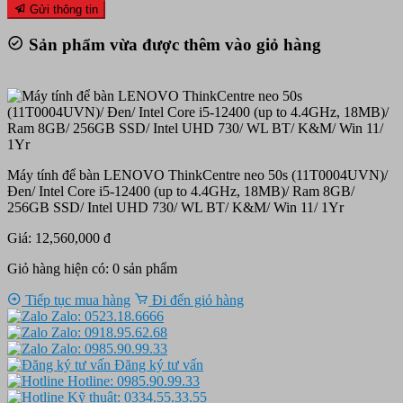
Gửi thông tin
Sản phẩm vừa được thêm vào giỏ hàng
Máy tính để bàn LENOVO ThinkCentre neo 50s (11T0004UVN)/
Đen/ Intel Core i5-12400 (up to 4.4GHz, 18MB)/ Ram 8GB/
256GB SSD/ Intel UHD 730/ WL BT/ K&M/ Win 11/ 1Yr
Giá: 12,560,000 đ
Giỏ hàng hiện có:
0
sản phẩm
Tiếp tục mua hàng
Đi đến giỏ hàng
Zalo: 0523.18.6666
Zalo: 0918.95.62.68
Zalo: 0985.90.99.33
Đăng ký tư vấn
Hotline: 0985.90.99.33
Kỹ thuật: 0334.55.33.55