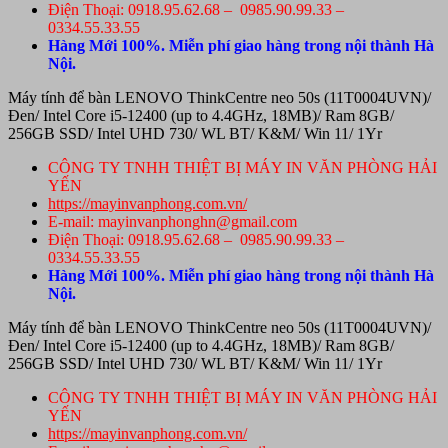
Điện Thoại: 0918.95.62.68 – 0985.90.99.33 –
0334.55.33.55
Hàng Mới 100%. Miễn phí giao hàng trong nội thành Hà
Nội.
Máy tính để bàn LENOVO ThinkCentre neo 50s (11T0004UVN)/
Đen/ Intel Core i5-12400 (up to 4.4GHz, 18MB)/ Ram 8GB/
256GB SSD/ Intel UHD 730/ WL BT/ K&M/ Win 11/ 1Yr
CÔNG TY TNHH THIỆT BỊ MÁY IN VĂN PHÒNG HẢI
YẾN
https://mayinvanphong.com.vn/
E-mail: mayinvanphonghn@gmail.com
Điện Thoại: 0918.95.62.68 – 0985.90.99.33 –
0334.55.33.55
Hàng Mới 100%. Miễn phí giao hàng trong nội thành Hà
Nội.
Máy tính để bàn LENOVO ThinkCentre neo 50s (11T0004UVN)/
Đen/ Intel Core i5-12400 (up to 4.4GHz, 18MB)/ Ram 8GB/
256GB SSD/ Intel UHD 730/ WL BT/ K&M/ Win 11/ 1Yr
CÔNG TY TNHH THIỆT BỊ MÁY IN VĂN PHÒNG HẢI
YẾN
https://mayinvanphong.com.vn/