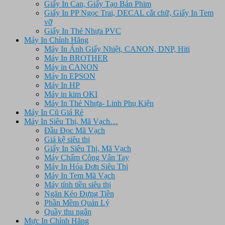
Giấy In Can, Giấy Tạo Bản Phim
Giấy In PP Ngọc Trai, DECAL cắt chữ, Giấy In Tem
vỡ
Giấy In Thẻ Nhựa PVC
Máy In Chính Hãng
Máy In Ảnh Giấy Nhiệt, CANON, DNP, Hiti
Máy In BROTHER
Máy in CANON
Máy In EPSON
Máy In HP
Máy in kim OKI
Máy In Thẻ Nhựa- Linh Phụ Kiện
Máy In Cũ Giá Rẻ
Máy In Siêu Thị, Mã Vạch…
Đầu Đọc Mã Vạch
Giá kệ siêu thị
Giấy In Siêu Thị, Mã Vạch
Máy Chấm Công Vân Tay
Máy In Hóa Đơn Siêu Thị
Máy In Tem Mã Vạch
Máy tính tiền siêu thị
Ngăn Kéo Đựng Tiền
Phần Mềm Quản Lý
Quầy thu ngân
Mực In Chính Hãng