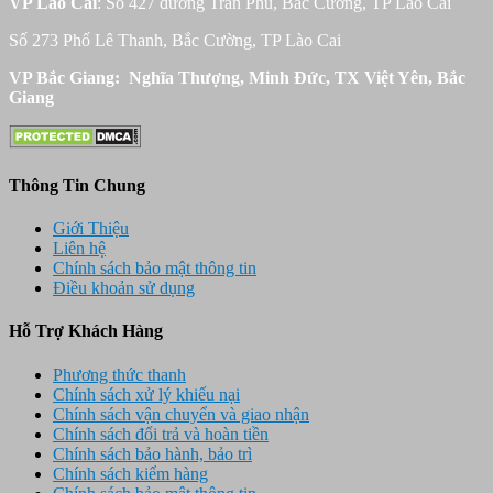
VP Lào Cai
: Số 427 đường Trần Phú, Bắc Cường, TP Lào Cai
Số 273 Phố Lê Thanh, Bắc Cường, TP Lào Cai
VP Bắc Giang: Nghĩa Thượng, Minh Đức, TX Việt Yên, Bắc
Giang
Thông Tin Chung
Giới Thiệu
Liên hệ
Chính sách bảo mật thông tin
Điều khoản sử dụng
Hỗ Trợ Khách Hàng
Phương thức thanh
Chính sách xử lý khiếu nại
Chính sách vận chuyển và giao nhận
Chính sách đổi trả và hoàn tiền
Chính sách bảo hành, bảo trì
Chính sách kiểm hàng