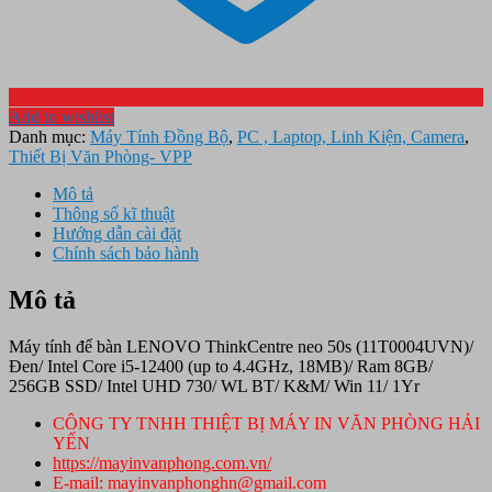
Add to wishlist
Danh mục:
Máy Tính Đồng Bộ
,
PC , Laptop, Linh Kiện, Camera
,
Thiết Bị Văn Phòng- VPP
Mô tả
Thông số kĩ thuật
Hướng dẫn cài đặt
Chính sách bảo hành
Mô tả
Máy tính để bàn LENOVO ThinkCentre neo 50s (11T0004UVN)/
Đen/ Intel Core i5-12400 (up to 4.4GHz, 18MB)/ Ram 8GB/
256GB SSD/ Intel UHD 730/ WL BT/ K&M/ Win 11/ 1Yr
CÔNG TY TNHH THIỆT BỊ MÁY IN VĂN PHÒNG HẢI
YẾN
https://mayinvanphong.com.vn/
E-mail: mayinvanphonghn@gmail.com