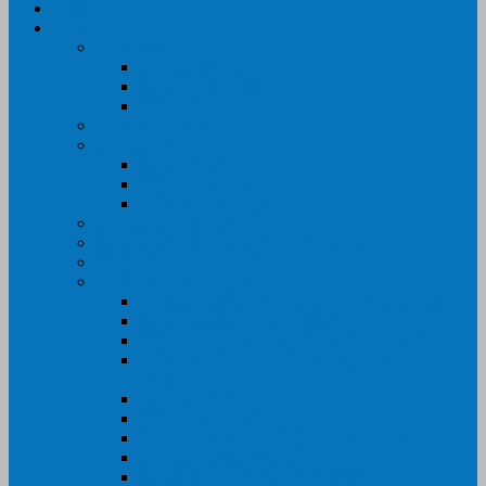
Trang Chủ
Sản Phẩm
Máy In Canon
Máy In Đa Năng
Máy In Đơn Năng
Máy In Màu
Máy In EPSON
Máy In HP
Máy In Màu
Máy In đa năng
Máy In Đơn Năng
Máy In BROTHER
Máy SCANER- CANON- HP- EPSON …
MỰC IN CHÍNH HÃNG
Thiết Bị Văn Phòng- VPP
Tư điển điện từ – Tân tư điển – Kim từ điển
Máy ép plastic – Giấy ép plastic
Máy cán màng nguội – Máy cán màng nhiệt
Máy cắt chữ Decal – Bàn cắt giấy- Giấy Decal
PVC
Bàn dập ghim
Máy hàn miệng túi
Điện thoại để bàn – Điện thoại kéo dài
Máy chiếu- Màn chiếu
Máy đóng gáy xoắn- Lò xo xoắn