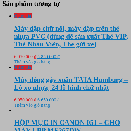
Sản phẩm tương tự
Giảm giá!
Máy dập chữ nổi, máy dập trên thẻ
nhựa PVC (dùng để sản xuất Thẻ VIP,
Thẻ Nhân Viên, Thẻ gửi xe‎)
Giá
Giá
6.950.000
₫
5.850.000
₫
gốc
hiện
Thêm vào giỏ hàng
là:
tại
Giảm giá!
6.950.000 ₫.
là:
5.850.000 ₫.
Máy đóng gáy xoắn TATA Hamburg –
Lò xo nhựa, 24 lỗ hình chữ nhật
Giá
Giá
6.950.000
₫
6.650.000
₫
gốc
hiện
Thêm vào giỏ hàng
là:
tại
6.950.000 ₫.
là:
6.650.000 ₫.
HỘP MỰC IN CANON 051 – CHO
MÁY LBP MF267DW