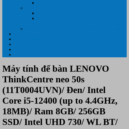
Máy hủy tài liệu
GIẤY IN – THIẾT BỊ NGÀNH IN
Giấy In Ảnh Cuộn Khổ Lớn
Giấy ÉP PLASTIC ( ÉP GIẤY TỜ, ÉP ẢNH,
ÉP CMT, ÉP DẺO)
Máy tính PC- Laptop- Màn Hình – Máy Văn Phòng
Tin tức
Hỗ Trợ Khách Hàng
Thông Tin Cần Thiết
Về chúng tôi
Liên Hệ- 0334.55.33.55- 0985.90.99.33. 0918.95.62.68
Máy tính để bàn LENOVO
ThinkCentre neo 50s
(11T0004UVN)/ Đen/ Intel
Core i5-12400 (up to 4.4GHz,
18MB)/ Ram 8GB/ 256GB
SSD/ Intel UHD 730/ WL BT/