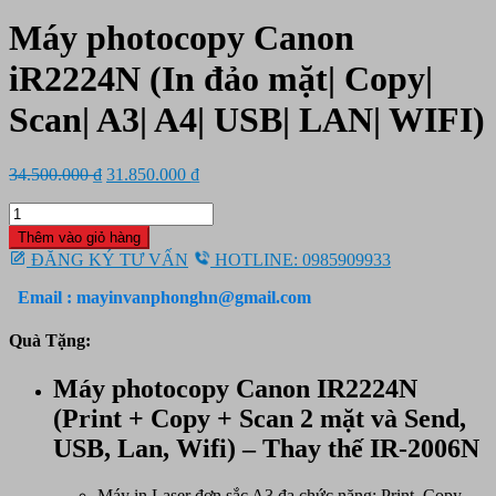
Máy photocopy Canon
iR2224N (In đảo mặt| Copy|
Scan| A3| A4| USB| LAN| WIFI)
Giá
Giá
34.500.000
₫
31.850.000
₫
gốc
hiện
Máy
là:
tại
photocopy
34.500.000 ₫.
là:
Thêm vào giỏ hàng
Canon
31.850.000 ₫.
ĐĂNG KÝ TƯ VẤN
HOTLINE: 0985909933
iR2224N
(In
Email : mayinvanphonghn@gmail.com
đảo
mặt|
Quà Tặng:
Copy|
Scan|
Máy photocopy Canon IR2224N
A3|
A4|
(Print + Copy + Scan 2 mặt và Send,
USB|
USB, Lan, Wifi) – Thay thế IR-2006N
LAN|
WIFI)
số
Máy in Laser đơn sắc A3 đa chức năng: Print, Copy,