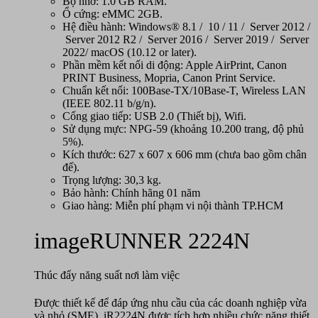
Bộ nhớ: 1.0 GB RAM.
Ổ cứng: eMMC 2GB.
Hệ điều hành: Windows® 8.1 / 10 / 11 / Server 2012 /
Server 2012 R2 / Server 2016 / Server 2019 / Server
2022/ macOS (10.12 or later).
Phần mềm kết nối di động: Apple AirPrint, Canon
PRINT Business, Mopria, Canon Print Service.
Chuẩn kết nối: 100Base-TX/10Base-T, Wireless LAN
(IEEE 802.11 b/g/n).
Cổng giao tiếp: USB 2.0 (Thiết bị), Wifi.
Sử dụng mực: NPG-59 (khoảng 10.200 trang, độ phủ
5%).
Kích thước: 627 x 607 x 606 mm (chưa bao gồm chân
đế).
Trọng lượng: 30,3 kg.
Bảo hành: Chính hãng 01 năm
Giao hàng: Miễn phí phạm vi nội thành TP.HCM
imageRUNNER 2224N
Thúc đẩy năng suất nơi làm việc
Được thiết kế để đáp ứng nhu cầu của các doanh nghiệp vừa
và nhỏ (SME), iR2224N được tích hợp nhiều chức năng thiết