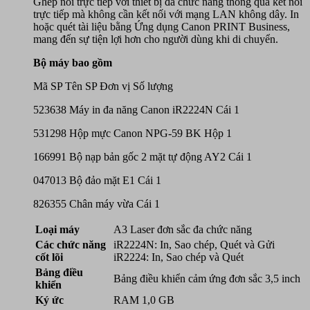
Ghép nối trực tiếp với thiết bị đa chức năng thông qua kết nối
trực tiếp mà không cần kết nối với mạng LAN không dây. In
hoặc quét tài liệu bằng Ứng dụng Canon PRINT Business,
mang đến sự tiện lợi hơn cho người dùng khi di chuyển.
Bộ máy bao gồm
Mã SP Tên SP Đơn vị Số lượng
523638 Máy in đa năng Canon iR2224N Cái 1
531298 Hộp mực Canon NPG-59 BK Hộp 1
166991 Bộ nạp bản gốc 2 mặt tự động AY2 Cái 1
047013 Bộ đảo mặt E1 Cái 1
826355 Chân máy vừa Cái 1
Loại máy
A3 Laser đơn sắc đa chức năng
Các chức năng
iR2224N: In, Sao chép, Quét và Gửi
cốt lõi
iR2224: In, Sao chép và Quét
Bảng điều
Bảng điều khiển cảm ứng đơn sắc 3,5 inch
khiển
Ký ức
RAM 1,0 GB