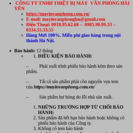
CÔNG TY TNHH THIỆT BỊ MÁY VĂN PHÒNG HẢI
YẾN
https://mayinvanphong.com.vn/
E-mail: mayinvanphonghn@gmail.com
Điện Thoại: 0918.95.62.68 – 0985.90.99.33 –
0334.55.33.55
Hàng Mới 100%. Miễn phí giao hàng trong nội
thành Hà Nội.
Bảo hành:
12 tháng
ĐIỀU KIỆN BẢO HÀNH:
– Phải xuất trình phiếu bảo hành kèm theo sản
phẩm.
– Tất cả sản phẩm phải còn nguyên vẹn tem
của
https://mayinvanphong.com.vn/
– Sản phẩm hư hỏng do lỗi nhà sản xuất.
NHỮNG TRƯỜNG HỢP TỪ CHỐI BẢO
HÀNH:
Sản phẩm đã hết hạn bảo hành hoặc không có
phiếu bảo hành của Công ty.
Không có tem bảo hành