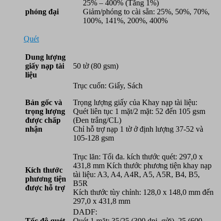
25% – 400% (Tăng 1%)
phóng đại
Giảm/phóng to cài sẵn: 25%, 50%, 70%,
100%, 141%, 200%, 400%
Quét
Dung lượng
giấy nạp tài
50 tờ (80 gsm)
liệu
Trục cuốn: Giấy, Sách
Bản gốc và
Trọng lượng giấy của Khay nạp tài liệu:
trọng lượng
Quét liên tục 1 mặt/2 mặt: 52 đến 105 gsm
được chấp
(Đen trắng/CL)
nhận
Chỉ hỗ trợ nạp 1 tờ ở định lượng 37-52 và
105-128 gsm
Trục lăn: Tối đa. kích thước quét: 297,0 x
431,8 mm Kích thước phương tiện khay nạp
Kích thước
tài liệu: A3, A4, A4R, A5, A5R, B4, B5,
phương tiện
B5R
được hỗ trợ
Kích thước tùy chỉnh: 128,0 x 148,0 mm đến
297,0 x 431,8 mm
DADF:
Tốc độ quét
Quét 1 mặt: 35/25 (300 dpi, gửi), 25 (600