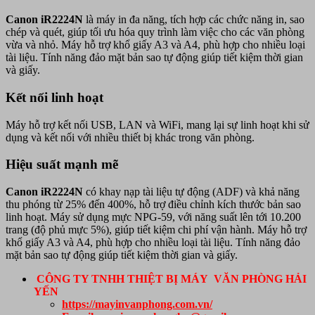
Canon iR2224N
là máy in đa năng, tích hợp các chức năng in, sao
chép và quét, giúp tối ưu hóa quy trình làm việc cho các văn phòng
vừa và nhỏ. Máy hỗ trợ khổ giấy A3 và A4, phù hợp cho nhiều loại
tài liệu. Tính năng đảo mặt bản sao tự động giúp tiết kiệm thời gian
và giấy.
Kết nối linh hoạt
Máy hỗ trợ kết nối USB, LAN và WiFi, mang lại sự linh hoạt khi sử
dụng và kết nối với nhiều thiết bị khác trong văn phòng.
Hiệu suất mạnh mẽ
Canon iR2224N
có khay nạp tài liệu tự động (ADF) và khả năng
thu phóng từ 25% đến 400%, hỗ trợ điều chỉnh kích thước bản sao
linh hoạt. Máy sử dụng mực NPG-59, với năng suất lên tới 10.200
trang (độ phủ mực 5%), giúp tiết kiệm chi phí vận hành. Máy hỗ trợ
khổ giấy A3 và A4, phù hợp cho nhiều loại tài liệu. Tính năng đảo
mặt bản sao tự động giúp tiết kiệm thời gian và giấy.
CÔNG TY TNHH THIỆT BỊ MÁY VĂN PHÒNG HẢI
YẾN
https://mayinvanphong.com.vn/