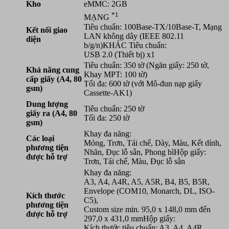
Kho
eMMC: 2GB
*1
MẠNG
Tiêu chuẩn: 100Base-TX/10Base-T, Mạng
Kết nối giao
LAN không dây (IEEE 802.11
diện
b/g/n)KHÁC Tiêu chuẩn:
USB 2.0 (Thiết bị) x1
Tiêu chuẩn: 350 tờ (Ngăn giấy: 250 tờ,
Khả năng cung
Khay MPT: 100 tờ)
cấp giấy (A4, 80
Tối đa: 600 tờ (với Mô-đun nạp giấy
gsm)
Cassette-AK1)
Dung lượng
Tiêu chuẩn: 250 tờ
giấy ra (A4, 80
Tối đa: 250 tờ
gsm)
Khay đa năng:
Các loại
Mỏng, Trơn, Tái chế, Dày, Màu, Kết dính,
phương tiện
Nhãn, Đục lỗ sẵn, Phong bìHộp giấy:
được hỗ trợ
Trơn, Tái chế, Màu, Đục lỗ sẵn
Khay đa năng:
A3, A4, A4R, A5, A5R, B4, B5, B5R,
Envelope (COM10, Monarch, DL, ISO-
Kích thước
C5),
phương tiện
Custom size min. 95,0 x 148,0 mm đến
được hỗ trợ
297,0 x 431,0 mmHộp giấy:
Kích thước tiêu chuẩn: A3, A4, A4R,