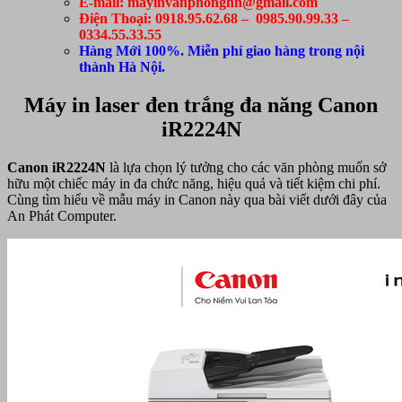
E-mail: mayinvanphonghn@gmail.com
Điện Thoại: 0918.95.62.68 – 0985.90.99.33 –
0334.55.33.55
Hàng Mới 100%. Miễn phí giao hàng trong nội
thành Hà Nội.
Máy in laser đen trắng đa năng Canon
iR2224N
Canon iR2224N
là lựa chọn lý tưởng cho các văn phòng muốn sở
hữu một chiếc máy in đa chức năng, hiệu quả và tiết kiệm chi phí.
Cùng tìm hiểu về mẫu máy in Canon này qua bài viết dưới đây của
An Phát Computer.