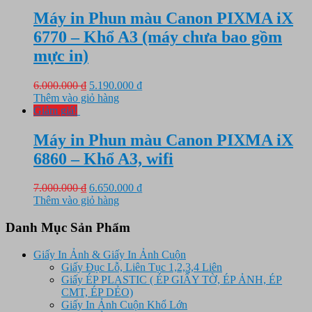
4.950.000 ₫.
là:
4.550.000 ₫.
Máy in Phun màu Canon PIXMA iX
6770 – Khổ A3 (máy chưa bao gồm
mực in)
Giá
Giá
6.000.000
₫
5.190.000
₫
gốc
hiện
Thêm vào giỏ hàng
là:
tại
Giảm giá!
6.000.000 ₫.
là:
5.190.000 ₫.
Máy in Phun màu Canon PIXMA iX
6860 – Khổ A3, wifi
Giá
Giá
7.000.000
₫
6.650.000
₫
gốc
hiện
Thêm vào giỏ hàng
là:
tại
7.000.000 ₫.
là:
Danh Mục Sản Phẩm
6.650.000 ₫.
Giấy In Ảnh & Giấy In Ảnh Cuộn
Giấy Đục Lỗ, Liên Tục 1,2,3,4 Liên
Giấy ÉP PLASTIC ( ÉP GIẤY TỜ, ÉP ẢNH, ÉP
CMT, ÉP DẺO)
Giấy In Ảnh Cuộn Khổ Lớn