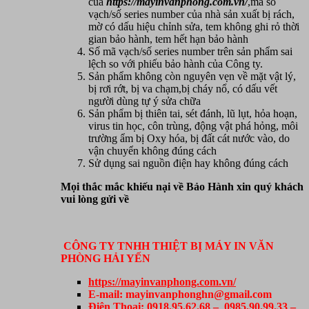
của
https://mayinvanphong.com.vn/
,mã số
vạch/số series number của nhà sản xuất bị rách,
mờ có dấu hiệu chỉnh sửa, tem không ghi rỏ thời
gian bảo hành, tem hết hạn bảo hành
Số mã vạch/số series number trên sản phẩm sai
lệch so với phiếu bảo hành của Công ty.
Sản phẩm không còn nguyên vẹn về mặt vật lý,
bị rơi rớt, bị va chạm,bị cháy nổ, có dấu vết
người dùng tự ý sửa chữa
Sản phẩm bị thiên tai, sét đánh, lũ lụt, hỏa hoạn,
virus tin học, côn trùng, động vật phá hỏng, môi
trường ẩm bị Oxy hóa, bị đất cát nước vào, do
vận chuyển không đúng cách
Sử dụng sai nguồn điện hay không đúng cách
Mọi thắc mắc khiếu nại về Bảo Hành xin quý khách
vui lòng gửi về
CÔNG TY TNHH THIỆT BỊ MÁY IN VĂN
PHÒNG HẢI YẾN
https://mayinvanphong.com.vn/
E-mail: mayinvanphonghn@gmail.com
Điện Thoại: 0918.95.62.68 – 0985.90.99.33 –