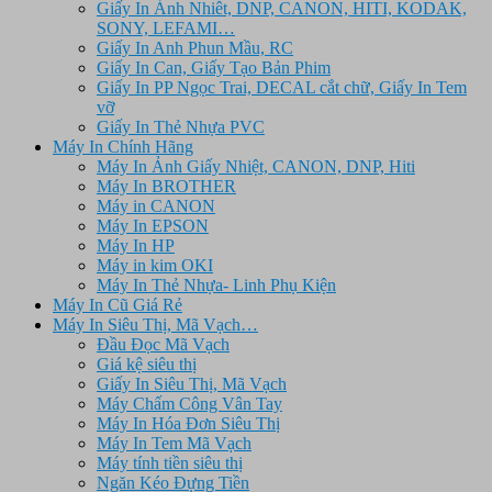
Giấy In Ảnh Nhiêt, DNP, CANON, HITI, KODAK,
SONY, LEFAMI…
Giấy In Anh Phun Mầu, RC
Giấy In Can, Giấy Tạo Bản Phim
Giấy In PP Ngọc Trai, DECAL cắt chữ, Giấy In Tem
vỡ
Giấy In Thẻ Nhựa PVC
Máy In Chính Hãng
Máy In Ảnh Giấy Nhiệt, CANON, DNP, Hiti
Máy In BROTHER
Máy in CANON
Máy In EPSON
Máy In HP
Máy in kim OKI
Máy In Thẻ Nhựa- Linh Phụ Kiện
Máy In Cũ Giá Rẻ
Máy In Siêu Thị, Mã Vạch…
Đầu Đọc Mã Vạch
Giá kệ siêu thị
Giấy In Siêu Thị, Mã Vạch
Máy Chấm Công Vân Tay
Máy In Hóa Đơn Siêu Thị
Máy In Tem Mã Vạch
Máy tính tiền siêu thị
Ngăn Kéo Đựng Tiền