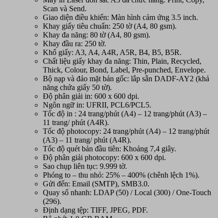
lượng
Scan và Send.
Giao diện điều khiển: Màn hình cảm ứng 3.5 inch.
Khay giấy tiêu chuẩn: 250 tờ (A4, 80 gsm).
Khay đa năng: 80 tờ (A4, 80 gsm).
Khay đầu ra: 250 tờ.
Khổ giấy: A3, A4, A4R, A5R, B4, B5, B5R.
Chất liệu giấy khay đa năng: Thin, Plain, Recycled,
Thick, Colour, Bond, Label, Pre-punched, Envelope.
Bộ nạp và đảo mặt bản gốc: lắp sẵn DADF-AY2 (khả
năng chứa giấy 50 tờ).
Độ phân giải in: 600 x 600 dpi.
Ngôn ngữ in: UFRII, PCL6/PCL5.
Tốc độ in : 24 trang/phút (A4) – 12 trang/phút (A3) –
11 trang/ phút (A4R).
Tốc độ photocopy: 24 trang/phút (A4) – 12 trang/phút
(A3) – 11 trang/ phút (A4R).
Tốc độ quét bản đầu tiên: Khoảng 7,4 giây.
Độ phân giải photocopy: 600 x 600 dpi.
Sao chụp liên tục: 9.999 tờ.
Phóng to – thu nhỏ: 25% – 400% (chênh lệch 1%).
Gửi đến: Email (SMTP), SMB3.0.
Quay số nhanh: LDAP (50) / Local (300) / One-Touch
(296).
Định dạng tệp: TIFF, JPEG, PDF.