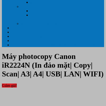
Máy hủy tài liệu
GIẤY IN – THIẾT BỊ NGÀNH IN
Giấy In Ảnh Cuộn Khổ Lớn
Giấy ÉP PLASTIC ( ÉP GIẤY TỜ, ÉP ẢNH,
ÉP CMT, ÉP DẺO)
Máy tính PC- Laptop- Màn Hình – Máy Văn Phòng
Tin tức
Hỗ Trợ Khách Hàng
Thông Tin Cần Thiết
Về chúng tôi
Liên Hệ- 0334.55.33.55- 0985.90.99.33. 0918.95.62.68
Máy photocopy Canon
iR2224N (In đảo mặt| Copy|
Scan| A3| A4| USB| LAN| WIFI)
Giảm giá!