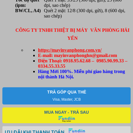
(ipm:
dpi, sao chép)
BW/CL, A4)
Quét 2 mặt: 12/8 (300 dpi, gửi), 8 (600 dpi,
sao chép)
CÔNG TY TNHH THIỆT BỊ MÁY VĂN PHÒNG HẢI
YẾN
https://mayinvanphong.com.vn/
E-mail: mayinvanphonghn@gmail.com
Điện Thoại: 0918.95.62.68 – 0985.90.99.33 –
0334.55.33.55
Hàng Mới 100%. Miễn phí giao hàng trong
nội thành Hà Nội.
TRẢ GÓP QUA THẺ
Visa, Master, JCB
MUA NGAY - TRẢ SAU
ƯU ĐÃI KHI THANH TOÁN