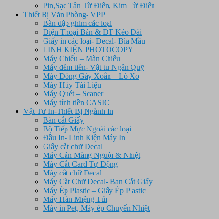
Pin,Sạc Tân Từ Điển, Kim Từ Điển
Thiết Bị Văn Phòng- VPP
Bàn dập ghim các loại
Điện Thoại Bàn & ĐT Kéo Dài
Giấy in các loại- Decal- Bìa Mầu
LINH KIỆN PHOTOCOPY
Máy Chiếu – Màn Chiếu
Máy đếm tiền- Vật tư Ngân Quỹ
Máy Đóng Gáy Xoắn – Lò Xo
Máy Hủy Tài Liệu
Máy Quét – Scaner
Máy tính tiền CASIO
Vật Tư In-Thiết Bị Ngành In
Bàn cắt Giấy
Bộ Tiếp Mực Ngoài các loại
Đầu In- Linh Kiện Máy In
Giấy cắt chữ Decal
Máy Cán Màng Nguội & Nhiệt
Máy Cắt Card Tự Động
Máy cắt chữ Decal
Máy Cắt Chữ Decal- Ban Cắt Giấy
Máy Ép Plastic – Giấy Ép Plastic
Máy Hàn Miệng Túi
Máy in Pet, Máy ép Chuyển Nhiệt