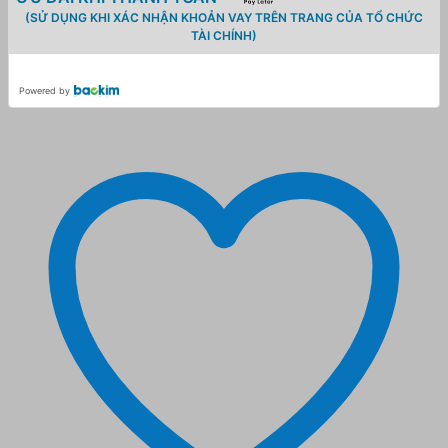
(SỬ DỤNG KHI XÁC NHẬN KHOẢN VAY TRÊN TRANG CỦA TỔ CHỨC
TÀI CHÍNH)
Powered by