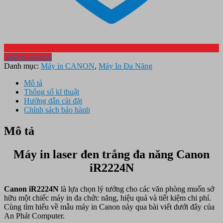
Add to wishlist
Danh mục:
Máy in CANON
,
Máy In Đa Năng
Mô tả
Thông số kĩ thuật
Hướng dẫn cài đặt
Chính sách bảo hành
Mô tả
Máy in laser đen trắng đa năng Canon
iR2224N
Canon iR2224N
là lựa chọn lý tưởng cho các văn phòng muốn sở
hữu một chiếc máy in đa chức năng, hiệu quả và tiết kiệm chi phí.
Cùng tìm hiểu về mẫu máy in Canon này qua bài viết dưới đây của
An Phát Computer.