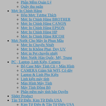
Phần Mềm Quản Lý
Quầy thu ngân
Mực In Chính Hãng
Hộp Mực Tương Thích
Mực In Chính Hãng BROTHER
Mực In Chính Hãng CANON
Mực In Chính Hãng EPSON
Mực In Chính Hãng HP
Mực In Chinh Hãng RICOH
Mưc Nước Cho Máy In Phun Mầu
Mực In Chuyển Nhiêt
Mực In Không Phai, Dey UV
Mực in Pet chuyển nhiệt
Mực Nước Hàn Quốc, Mỹ, Trung
PC , Laptop, Linh Kiện, Camera
Bộ Case Máy Tính Cũ + Màn Hình
CAMERA Giám Sát WFI, Có dây
Laptop & Linh Phụ Kiện
Linh kiện máy tính
Màn Hình Máy Tính
Máy Tính Đồng Bộ
Phần mềm máy tính bản Quyền
Slider Product
Tân Từ Điển, Kim Từ Điển USA
Kim Từ Điên & Tân Từ Điển USA