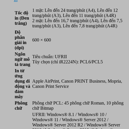
1 mặt: Lên đến 24 trang/phút (A4), Lên đến 12
Tốc độ
trang/phút (A3), Lên đến 11 trang/phút (A4R)
in (Đen
2 mặt: Lên đến 16,7 trang/phút (A4), Lên đến 7,5
trắng)
trang/phút (A3), Lên đến 7,8 trang/phút (A4R)
Độ
phân
600 × 600
giải in
(dpi)
Ngôn
Tiêu chuẩn: UFRII
ngữ mô
Tùy chọn (chỉ iR2224N): PCL6/PCL5
tả trang
In từ
ứng
dụng di
Apple AirPrint, Canon PRINT Business, Mopria,
động và
Canon Print Service
đám
mây
Phông
Phông chữ PCL: 45 phông chữ Roman, 10 phông
chữ
chữ Bitmap
UFRII: Windows® 8.1 / Windows® 10 /
Windows® 11 / Windows® Server 2012 /
Windows® Server 2012 R2 / Windows® Server