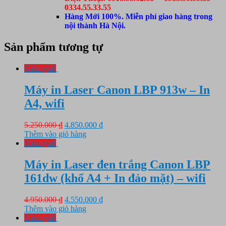
0334.55.33.55
Hàng Mới 100%. Miễn phí giao hàng trong
nội thành Hà Nội.
Sản phẩm tương tự
Giảm giá!
Máy in Laser Canon LBP 913w – In
A4, wifi
Giá
Giá
5.250.000
₫
4.850.000
₫
gốc
hiện
Thêm vào giỏ hàng
là:
tại
Giảm giá!
5.250.000 ₫.
là:
4.850.000 ₫.
Máy in Laser đen trắng Canon LBP
161dw (khổ A4 + In đảo mặt) – wifi
Giá
Giá
4.950.000
₫
4.550.000
₫
gốc
hiện
Thêm vào giỏ hàng
là:
tại
Giảm giá!