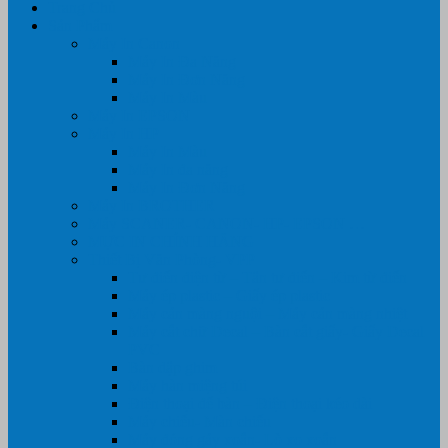
Trang Chủ
Sản Phẩm
Máy In Canon
Máy In Đa Năng
Máy In Đơn Năng
Máy In Màu
Máy In EPSON
Máy In HP
Máy In Màu
Máy In đa năng
Máy In Đơn Năng
Máy In BROTHER
Máy SCANER- CANON- HP- EPSON …
MỰC IN CHÍNH HÃNG
Thiết Bị Văn Phòng- VPP
Tư điển điện từ – Tân tư điển – Kim từ điển
Máy ép plastic – Giấy ép plastic
Máy cán màng nguội – Máy cán màng nhiệt
Máy cắt chữ Decal – Bàn cắt giấy- Giấy Decal
PVC
Bàn dập ghim
Máy hàn miệng túi
Điện thoại để bàn – Điện thoại kéo dài
Máy chiếu- Màn chiếu
Máy đóng gáy xoắn- Lò xo xoắn