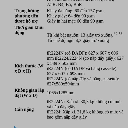
A5R, B4, B5, B5R
Trọng lượng
Khay đa năng: 60 đến 157 gsm
phương tiện
Khay giấy: 64 đến 90 gsm
được hỗ trợ
Giấy in hai mặt: 60 đến 90 gsm
Thời gian khởi
động
*2 *3
Từ khi bật nguồn: 13 giây trở xuống
Từ chế độ ngủ: 4,3 giây trở xuống
iR2224N (có DADF): 627 x 607 x 606
mm iR2224/2224N (có nắp đậy giấy): 627
x 589 x 502 mm
Kích thước (W
iR2224N (có DADF và băng cassette):
x D x H)
627 x 607 x 698 mm
iR2224N (có nắp đậy và băng cassette):
627x589x594mm
Không gian lắp
1065x1285mm
đặt (W x D)
iR2224N: Xấp xỉ. 30,3 kg không có mực
và nắp đậy giấy
Cân nặng
iR2224: Xấp xỉ. 31,6 kg không có mực và
bao gồm nắp đậy giấy
In