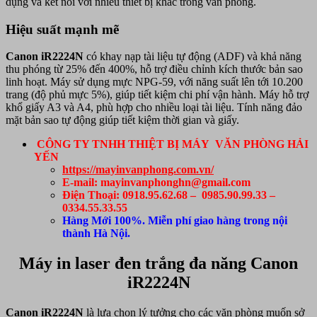
dụng và kết nối với nhiều thiết bị khác trong văn phòng.
Hiệu suất mạnh mẽ
Canon iR2224N
có khay nạp tài liệu tự động (ADF) và khả năng
thu phóng từ 25% đến 400%, hỗ trợ điều chỉnh kích thước bản sao
linh hoạt. Máy sử dụng mực NPG-59, với năng suất lên tới 10.200
trang (độ phủ mực 5%), giúp tiết kiệm chi phí vận hành. Máy hỗ trợ
khổ giấy A3 và A4, phù hợp cho nhiều loại tài liệu. Tính năng đảo
mặt bản sao tự động giúp tiết kiệm thời gian và giấy.
CÔNG TY TNHH THIỆT BỊ MÁY VĂN PHÒNG HẢI
YẾN
https://mayinvanphong.com.vn/
E-mail: mayinvanphonghn@gmail.com
Điện Thoại: 0918.95.62.68 – 0985.90.99.33 –
0334.55.33.55
Hàng Mới 100%. Miễn phí giao hàng trong nội
thành Hà Nội.
Máy in laser đen trắng đa năng Canon
iR2224N
Canon iR2224N
là lựa chọn lý tưởng cho các văn phòng muốn sở