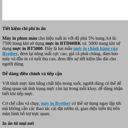
Tiết kiệm chi phí in ấn
Máy in phun màu
cho hiệu suất in với độ phủ 5% trang A4 là:
7500 trang khi sử dụng
mực in BTD60BK
và 5000 trang khi sử
dụng
mực in BT5000
. Đây là hai mẫu
mực in chính hãng của
Brother
, đem lại năng suất cực cao, giá cả phải chăng, đảm bảo
máy và đầu in có tuổi thọ cao, đem đến sự tiết kiệm lâu dài cho
người dùng.
Dễ dàng điều chỉnh và tiếp cận
Với bình mực làm bằng chất liệu trong suốt, người dùng có thể dễ
dàng quan sát tình trạng mực còn lại trong mỗi khay, dễ dàng nhận
biết khi tiếp mực.
Cơ chế cắm và chạy,
máy in
Brother
có thể sự dụng ngay lập tức
mà không cần các thao tác cái đặt rườm rà, giao diện hiển thị trên
màn hình hỗ trợ trực quan.
In ấn từ mọi nơi