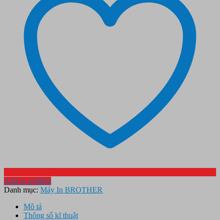
Add to wishlist
Danh mục:
Máy In BROTHER
Mô tả
Thông số kĩ thuật