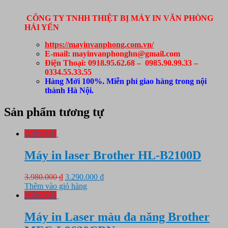
CÔNG TY TNHH THIỆT BỊ MÁY IN VĂN PHÒNG
HẢI YẾN
https://mayinvanphong.com.vn/
E-mail: mayinvanphonghn@gmail.com
Điện Thoại: 0918.95.62.68 – 0985.90.99.33 –
0334.55.33.55
Hàng Mới 100%. Miễn phí giao hàng trong nội
thành Hà Nội.
Sản phẩm tương tự
Giảm giá!
Máy in laser Brother HL-B2100D
Giá
Giá
3.980.000
₫
3.290.000
₫
gốc
hiện
Thêm vào giỏ hàng
là:
tại
Giảm giá!
3.980.000 ₫.
là:
3.290.000 ₫.
Máy in Laser màu đa năng Brother