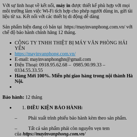
Với sự linh hoạt về kết nối,
máy in
được thiết kế phù hợp với mọi
môi trường làm việc Wi-Fi tích hợp cho phép người dùng in, gửi tài
liệu từ xa. Kết nối với các thiết bị di động dễ dàng
Sản phẩm hiện đang có bán tại https://mayinvanphong.com.vn/
với
chế độ bảo hành chính hãng 12 tháng.
CÔNG TY TNHH THIỆT BỊ MÁY VĂN PHÒNG HẢI
YẾN
https://mayinvanphong.com.vn/
E-mail: mayinvanphonghn@gmail.com
Điện Thoại: 0918.95.62.68 – 0985.90.99.33 –
0334.55.33.55
Hàng Mới 100%. Miễn phí
giao hàng trong nội thành Hà
Nội.
Bảo hành:
12 tháng
ĐIỀU KIỆN BẢO HÀNH:
– Phải xuất trình phiếu bảo hành kèm theo sản phẩm.
– Tất cả sản phẩm phải còn nguyên vẹn tem
của
https://mayinvanphong.com.vn/