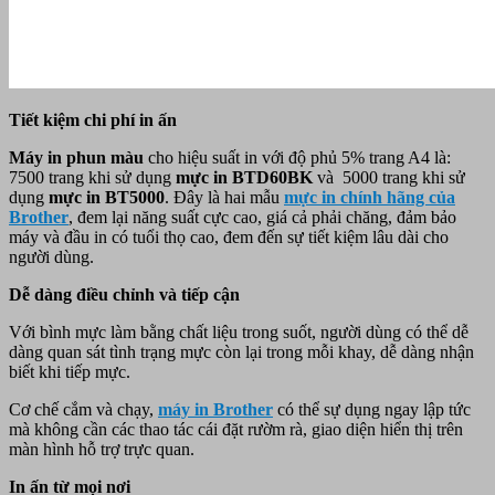
Tiết kiệm chi phí in ấn
Máy in phun màu
cho hiệu suất in với độ phủ 5% trang A4 là:
7500 trang khi sử dụng
mực in BTD60BK
và 5000 trang khi sử
dụng
mực in BT5000
. Đây là hai mẫu
mực in chính hãng của
Brother
, đem lại năng suất cực cao, giá cả phải chăng, đảm bảo
máy và đầu in có tuổi thọ cao, đem đến sự tiết kiệm lâu dài cho
người dùng.
Dễ dàng điều chỉnh và tiếp cận
Với bình mực làm bằng chất liệu trong suốt, người dùng có thể dễ
dàng quan sát tình trạng mực còn lại trong mỗi khay, dễ dàng nhận
biết khi tiếp mực.
Cơ chế cắm và chạy,
máy in
Brother
có thể sự dụng ngay lập tức
mà không cần các thao tác cái đặt rườm rà, giao diện hiển thị trên
màn hình hỗ trợ trực quan.
In ấn từ mọi nơi