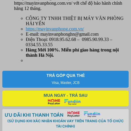
https://mayinvanphong.com.vn/
với chế độ bảo hành chính
hãng 12 tháng.
CÔNG TY TNHH THIỆT BỊ MÁY VĂN PHÒNG
HẢI YẾN
https://mayinvanphong.com.vn/
E-mail: mayinvanphonghn@gmail.com
Điện Thoại: 0918.95.62.68 – 0985.90.99.33 –
0334.55.33.55
Hàng Mới 100%. Miễn phí
giao hàng trong nội
thành Hà Nội.
TRẢ GÓP QUA THẺ
Visa, Master, JCB
MUA NGAY - TRẢ SAU
ƯU ĐÃI KHI THANH TOÁN
(SỬ DỤNG KHI XÁC NHẬN KHOẢN VAY TRÊN TRANG CỦA TỔ CHỨC
TÀI CHÍNH)