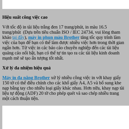
Hiệu suất công việc cao
Với tốc độ in tài liệu trắng đen 17 trang/phút, in màu 16.5
trang/phút (Dựa trên tiêu chuẩn ISO / IEC 24734, vui lòng tham
khảo
tại đây
),
máy in phun màu Brother
tăng tốc quy trình làm
việc của bạn để bạn có thể làm được nhiều việc hơn trong thời gian
ngắn hơn. Từ việc in các báo cáo chuyên nghiệp đến các tài liệu
quảng cáo nổi bật, bạn có thể tự tin tạo ra các tài liệu kinh doanh
mạnh mẽ sẽ tạo ấn tượng tốt nhất.
Xử lý đa nhiệm hiệu quả
Máy in đa năng Brother
xử lý nhiều công việc in với khay giấy
150 tờ có thể điều chỉnh cho các khổ giấy A4, A5 và bổ sung khe
nạp bằng tay cho nhiều loại giấy khác nhau. Hơn nữa, khay nạp tài
liệu tự động (ADF) 20 tờ cho phép quét và sao chép nhiều trang
một cách thuận tiện.