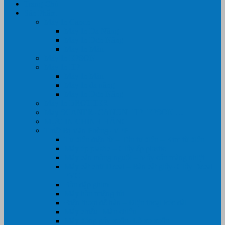
Trang Chủ
Sản Phẩm
Máy In Canon
Máy In Đa Năng
Máy In Đơn Năng
Máy In Màu
Máy In EPSON
Máy In HP
Máy In Màu
Máy In đa năng
Máy In Đơn Năng
Máy In BROTHER
Máy SCANER- CANON- HP- EPSON …
MỰC IN CHÍNH HÃNG
Thiết Bị Văn Phòng- VPP
Tư điển điện từ – Tân tư điển – Kim từ điển
Máy ép plastic – Giấy ép plastic
Máy cán màng nguội – Máy cán màng nhiệt
Máy cắt chữ Decal – Bàn cắt giấy- Giấy Decal
PVC
Bàn dập ghim
Máy hàn miệng túi
Điện thoại để bàn – Điện thoại kéo dài
Máy chiếu- Màn chiếu
Máy đóng gáy xoắn- Lò xo xoắn