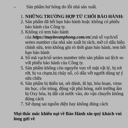
– Sản phẩm hư hỏng do lỗi nhà sản xuất.
NHỮNG TRƯỜNG HỢP TỪ CHỐI BẢO HÀNH:
Sản phẩm đã hết hạn bảo hành hoặc không có phiếu
bảo hành của Công ty.
Không có tem bảo hành
của
https://mayinvanphong.com.vn/
,mã số vạch/số
series number của nhà sản xuất bị rách, mờ có dấu hiệu
chỉnh sửa, tem không ghi rỏ thời gian bảo hành, tem hết
hạn bảo hành
Số mã vạch/số series number trên sản phẩm sai lệch so
với phiếu bảo hành của Công ty.
Sản phẩm không còn nguyên vẹn về mặt vật lý, bị rơi
rớt, bị va chạm,bị cháy nổ, có dấu vết người dùng tự ý
sửa chữa
Sản phẩm bị thiên tai, sét đánh, lũ lụt, hỏa hoạn, virus
tin học, côn trùng, động vật phá hỏng, môi trường ẩm
bị Oxy hóa, bị đất cát nước vào, do vận chuyển không
đúng cách
Sử dụng sai nguồn điện hay không đúng cách
Mọi thắc mắc khiếu nại về Bảo Hành xin quý khách vui
lòng gửi về