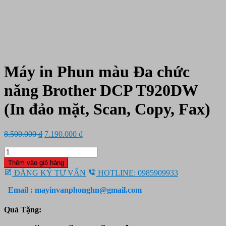
Máy in Phun màu Đa chức
năng Brother DCP T920DW
(In đảo mặt, Scan, Copy, Fax)
Giá
Giá
8.500.000
₫
7.190.000
₫
gốc
hiện
Máy
là:
tại
in
8.500.000 ₫.
là:
Thêm vào giỏ hàng
Phun
7.190.000 ₫.
ĐĂNG KÝ TƯ VẤN
HOTLINE: 0985909933
màu
Đa
Email : mayinvanphonghn@gmail.com
chức
năng
Quà Tặng:
Brother
DCP