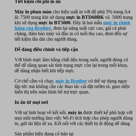
Tiết kiệm chi phí in ấn
Máy in phun màu
cho hiệu suất in với độ phủ 5% trang A4
là: 7500 trang khi sử dụng
mực in BTD60BK
và 5000 trang
khi sử dụng
mực in BT5000
. Đây là hai mẫu
mực in chính
hãng của Brother
, đem lại năng suất cực cao, giá cả phải
chăng, đảm bảo máy và đầu in có tuổi thọ cao, đem đến sự
tiết kiệm lâu dài cho người dùng.
Dễ dàng điều chỉnh và tiếp cận
Với bình mực làm bằng chất liệu trong suốt, người dùng có
thể dễ dàng quan sát tình trạng mực còn lại trong mỗi khay,
dễ dàng nhận biết khi tiếp mực.
Cơ chế cắm và chạy,
máy in
Brother
có thể sự dụng ngay
lập tức mà không cần các thao tác cái đặt rườm rà, giao diện
hiển thị trên màn hình hỗ trợ trực quan.
In ấn từ mọi nơi
Với sự linh hoạt về kết nối,
máy in
được thiết kế phù hợp với
mọi môi trường làm việc Wi-Fi tích hợp cho phép người dùng
in, gửi tài liệu từ xa. Kết nối với các thiết bị di động dễ dàng
Sản phẩm hiện đang có bán tại