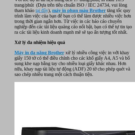
trang/phút (Dựa trên tiêu chuẩn ISO / IEC 24734, vui lòng
tham khảo
tại đây
),
máy in phun màu Brother
tăng tốc quy
trình làm việc của bạn để bạn có thể làm được nhiều việc hơn
trong thời gian ngắn hơn. Từ việc in các báo cáo chuyên
nghiệp đến các tài liệu quảng cáo nổi bật, bạn có thể tự tin tạo
ra các tài liệu kinh doanh mạnh mẽ sẽ tạo ấn tượng tốt nhất.
Xử lý đa nhiệm hiệu quả
Máy in đa năng Brother
xử lý nhiều công việc in với khay
giấy 150 tờ có thể điều chỉnh cho các khổ giấy A4, A5 và bổ
sung khe nạp bằng tay cho nhiều loại giấy khác nhau. Hơn
nữa, khay nạp tài liệu tự động (ADF) 20 tờ cho phép quét và
sao chép nhiều trang một cách thuận tiện.