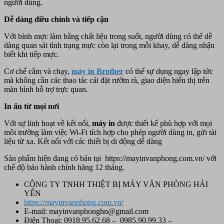
người dùng.
Dễ dàng điều chỉnh và tiếp cận
Với bình mực làm bằng chất liệu trong suốt, người dùng có thể dễ
dàng quan sát tình trạng mực còn lại trong mỗi khay, dễ dàng nhận
biết khi tiếp mực.
Cơ chế cắm và chạy,
máy in
Brother
có thể sự dụng ngay lập tức
mà không cần các thao tác cái đặt rườm rà, giao diện hiển thị trên
màn hình hỗ trợ trực quan.
In ấn từ mọi nơi
Với sự linh hoạt về kết nối,
máy in
được thiết kế phù hợp với mọi
môi trường làm việc Wi-Fi tích hợp cho phép người dùng in, gửi tài
liệu từ xa. Kết nối với các thiết bị di động dễ dàng
Sản phẩm hiện đang có bán tại https://mayinvanphong.com.vn/
với
chế độ bảo hành chính hãng 12 tháng.
CÔNG TY TNHH THIỆT BỊ MÁY VĂN PHÒNG HẢI
YẾN
https://mayinvanphong.com.vn/
E-mail: mayinvanphonghn@gmail.com
Điện Thoại: 0918.95.62.68 – 0985.90.99.33 –