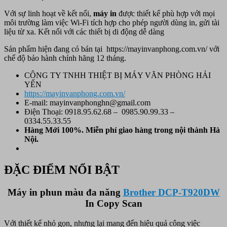
Với sự linh hoạt về kết nối,
máy in
được thiết kế phù hợp với mọi
môi trường làm việc Wi-Fi tích hợp cho phép người dùng in, gửi tài
liệu từ xa. Kết nối với các thiết bị di động dễ dàng
Sản phẩm hiện đang có bán tại https://mayinvanphong.com.vn/
với
chế độ bảo hành chính hãng 12 tháng.
CÔNG TY TNHH THIỆT BỊ MÁY VĂN PHÒNG HẢI
YẾN
https://mayinvanphong.com.vn/
E-mail: mayinvanphonghn@gmail.com
Điện Thoại: 0918.95.62.68 – 0985.90.99.33 –
0334.55.33.55
Hàng Mới 100%. Miễn phí
giao hàng trong nội thành Hà
Nội.
ĐẶC ĐIỂM NỔI BẬT
Máy in phun màu đa năng
Brother DCP-T920DW
In Copy Scan
Với thiết kế nhỏ gọn, nhưng lại mang đến hiệu quả công việc