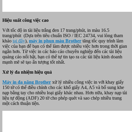
Hiệu suất công việc cao
Với tốc độ in tài liệu trắng đen 17 trang/phút, in màu 16.5
trang/phút (Dựa trên tiêu chuẩn ISO / IEC 24734, vui lòng tham
khảo
tại đây
),
máy in phun màu Brother
tăng tốc quy trình làm
việc của bạn để bạn có thể làm được nhiều việc hơn trong thời gian
ngắn hơn. Từ việc in các báo cáo chuyên nghiệp đến các tài liệu
quảng cáo nổi bật, bạn có thể tự tin tạo ra các tài liệu kinh doanh
mạnh mẽ sẽ tạo ấn tượng tốt nhất.
Xử lý đa nhiệm hiệu quả
Máy in đa năng Brother
xử lý nhiều công việc in với khay giấy
150 tờ có thể điều chỉnh cho các khổ giấy A4, A5 và bổ sung khe
nạp bằng tay cho nhiều loại giấy khác nhau. Hơn nữa, khay nạp tài
liệu tự động (ADF) 20 tờ cho phép quét và sao chép nhiều trang
một cách thuận tiện.