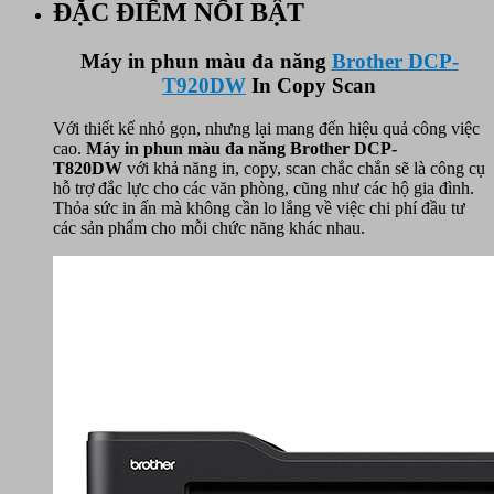
ĐẶC ĐIỂM NỔI BẬT
T920DW
(In
đảo
Máy in phun màu đa năng
Brother DCP-
mặt,
T920DW
In Copy Scan
Scan,
Copy,
Với thiết kế nhỏ gọn, nhưng lại mang đến hiệu quả công việc
Fax)
cao.
Máy in phun màu đa năng Brother DCP-
số
T820DW
với khả năng in, copy, scan chắc chắn sẽ là công cụ
lượng
hỗ trợ đắc lực cho các văn phòng, cũng như các hộ gia đình.
Thỏa sức in ấn mà không cần lo lắng về việc chi phí đầu tư
các sản phẩm cho mỗi chức năng khác nhau.