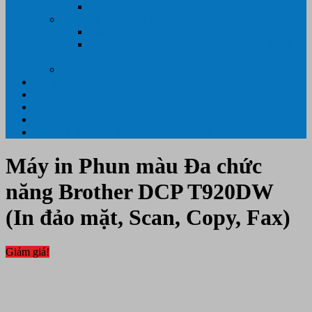
Máy hủy tài liệu
GIẤY IN – THIẾT BỊ NGÀNH IN
Giấy In Ảnh Cuộn Khổ Lớn
Giấy ÉP PLASTIC ( ÉP GIẤY TỜ, ÉP ẢNH,
ÉP CMT, ÉP DẺO)
Máy tính PC- Laptop- Màn Hình – Máy Văn Phòng
Tin tức
Hỗ Trợ Khách Hàng
Thông Tin Cần Thiết
Về chúng tôi
Liên Hệ- 0334.55.33.55- 0985.90.99.33. 0918.95.62.68
Máy in Phun màu Đa chức
năng Brother DCP T920DW
(In đảo mặt, Scan, Copy, Fax)
Giảm giá!