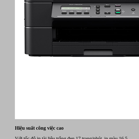
Hiệu suất công việc cao
Với tốc độ in tài liệu trắng đen 17 trang/phút, in màu 16.5