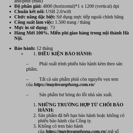
ảnh/phút (màu)
Độ phân giải:
4800 (horizontal)*1 x 1200 (vertical) dpi
Chuẩn kết nối:
USB 2.0/wifi
Chức năng đặc biệt:
Sử dụng mực tiếp ngoài chính hãng
Công suất làm việc:
1.500 trang / tháng
Mực in sử dụng:
73
Hàng Mới 100%. Miễn phí giao hàng trong nội thành Hà
Nội.
Bảo hành:
12 tháng
ĐIỀU KIỆN BẢO HÀNH:
– Phải xuất trình phiếu bảo hành kèm theo sản
phẩm.
– Tất cả sản phẩm phải còn nguyên vẹn tem
của
https://mayinvanphong.com.vn/
– Sản phẩm hư hỏng do lỗi nhà sản xuất.
NHỮNG TRƯỜNG HỢP TỪ CHỐI BẢO
HÀNH:
Sản phẩm đã hết hạn bảo hành hoặc không có
phiếu bảo hành của Công ty.
Không có tem bảo hành
của
https://mayinvanphong.com.vn/
,mã số