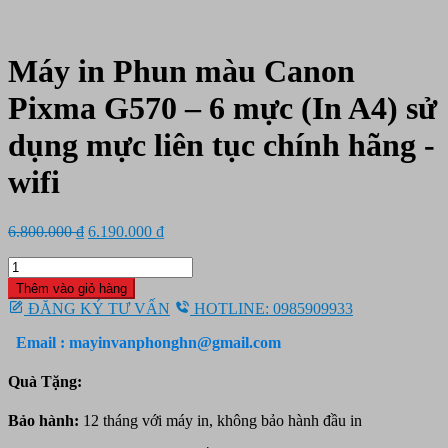
Máy in Phun màu Canon
Pixma G570 – 6 mực (In A4) sử
dụng mực liên tục chính hãng -
wifi
Giá
Giá
6.800.000
₫
6.190.000
₫
gốc
hiện
Máy
là:
tại
in
6.800.000 ₫.
là:
Thêm vào giỏ hàng
Phun
6.190.000 ₫.
ĐĂNG KÝ TƯ VẤN
HOTLINE: 0985909933
màu
Canon
Email : mayinvanphonghn@gmail.com
Pixma
G570
Quà Tặng:
-
6
Bảo hành:
12 tháng với máy in, không bảo hành đầu in
mực
(In