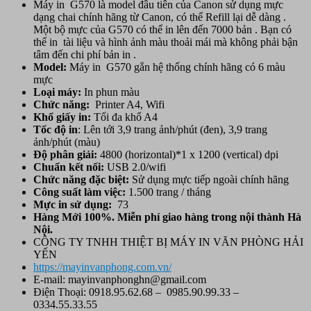
Máy in G570 là model đầu tiên của Canon sử dụng mực
A4)
dạng chai chính hãng từ Canon, có thể Refill lại dễ dàng .
sử
Một bộ mực của G570 có thể in lên đến 7000 bản . Bạn có
dụng
thể in tài liệu và hình ảnh màu thoải mái mà không phải bận
mực
tâm đến chi phí bản in .
liên
Model:
Máy in G570 gắn hệ thống chính hãng có 6 màu
tục
mực
chính
Loại máy:
In phun màu
hãng
Chức năng:
Printer A4, Wifi
-
Khổ giấy in:
Tối đa khổ A4
wifi
Tốc độ in
: Lên tới 3,9 trang ảnh/phút (đen), 3,9 trang
số
ảnh/phút (màu)
lượng
Độ phân giải:
4800 (horizontal)*1 x 1200 (vertical) dpi
Chuẩn kết nối:
USB 2.0/wifi
Chức năng đặc biệt:
Sử dụng mực tiếp ngoài chính hãng
Công suất làm việc:
1.500 trang / tháng
Mực in sử dụng:
73
Hàng Mới 100%. Miễn phí giao hàng trong nội thành Hà
Nội.
CÔNG TY TNHH THIỆT BỊ MÁY IN VĂN PHÒNG HẢI
YẾN
https://mayinvanphong.com.vn/
E-mail: mayinvanphonghn@gmail.com
Điện Thoại: 0918.95.62.68 – 0985.90.99.33 –
0334.55.33.55