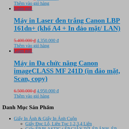
gốc
hiện
Thêm vào giỏ hàng
là:
tại
Giảm giá!
6.000.000 ₫.
là:
5.190.000 ₫.
Máy in Laser đen trắng Canon LBP
161dn+ (khổ A4 + In đảo mặt/ LAN)
Giá
Giá
5.400.000
₫
4.350.000
₫
gốc
hiện
Thêm vào giỏ hàng
là:
tại
Giảm giá!
5.400.000 ₫.
là:
4.350.000 ₫.
Máy in Đa chức năng Canon
imageCLASS MF 241D (in đảo mặt,
Scan, copy)
Giá
Giá
6.500.000
₫
4.950.000
₫
gốc
hiện
Thêm vào giỏ hàng
là:
tại
6.500.000 ₫.
là:
Danh Mục Sản Phẩm
4.950.000 ₫.
Giấy In Ảnh & Giấy In Ảnh Cuộn
Giấy Đục Lỗ, Liên Tục 1,2,3,4 Liên
Giấy ÉP PLASTIC ( ÉP GIẤY TỜ, ÉP ẢNH, ÉP