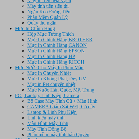
Máy In Tem Mã Vạch
Máy tính tiền siêu thị
Ngăn Kéo Đựng Tiền
Phần Mềm Quản Lý
Quầy thu ngân
Mực In Chính Hãng
Hộp Mực Tương Thích
Mực In Chính Hãng BROTHER
Mực In Chính Hãng CANON
Mực In Chính Hãng EPSON
Mực In Chính Hãng HP
Mực In Chinh Hãng RICOH
Mưc Nước Cho Máy In Phun Mầu
Mực In Chuyển Nhiêt
Mực In Không Phai, Dey UV
Mực in Pet chuyển nhiệt
Mực Nước Hàn Quốc, Mỹ, Trung
PC , Laptop, Linh Kiện, Camera
Bộ Case Máy Tính Cũ + Màn Hình
CAMERA Giám Sát WFI, Có dây
Laptop & Linh Phụ Kiện
Linh kiện máy tính
Màn Hình Máy Tính
Máy Tính Đồng Bộ
Phần mềm máy tính bản Quyền