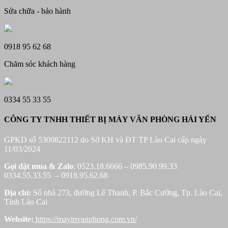
Sửa chữa - bảo hành
0918 95 62 68
Chăm sóc khách hàng
0334 55 33 55
CÔNG TY TNHH THIẾT BỊ MÁY VĂN PHÒNG HẢI YẾN
GPKD số 5300822112 do Sở KH và ĐT TP Lào Cai cấp ngày
11/03/2024
Gọi đặt mua &
Zalo
: 0523.18.6666 – 0985.90.99.33
0334.55.33.55 – 0918.95.62.68
Địa chỉ:
Số nhà 273, đường Lê Thanh, P. Bắc Cường, Tp. Lào Cai,
Tỉnh Lào Cai
Website:
https://mayinvanphong.com.vn/