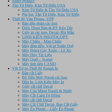
Slider Product
Tân Từ Điển, Kim Từ Điển USA
Kim Từ Điên & Tân Từ Điển USA
Pin,Sạc Tân Từ Điển, Kim Từ Điển
Thiết Bị Văn Phòng- VPP
Bàn dập ghim các loại
Điện Thoại Bàn & ĐT Kéo Dài
Giấy in các loại- Decal- Bìa Mầu
LINH KIỆN PHOTOCOPY
Máy Chiếu – Màn Chiếu
Máy đếm tiền- Vật tư Ngân Quỹ
Máy Đóng Gáy Xoắn – Lò Xo
Máy Hủy Tài Liệu
Máy Quét – Scaner
Máy tính tiền CASIO
Vật Tư In-Thiết Bị Ngành In
Bàn cắt Giấy
Bộ Tiếp Mực Ngoài các loại
Đầu In- Linh Kiện Máy In
Giấy cắt chữ Decal
Máy Cán Màng Nguội & Nhiệt
Máy Cắt Card Tự Động
Máy cắt chữ Decal
Máy Cắt Chữ Decal- Ban Cắt Giấy
Máy Ép Plastic – Giấy Ép Plastic