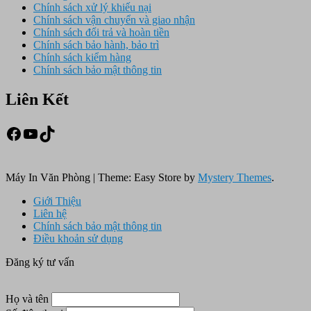
Chính sách xử lý khiếu nại
Chính sách vận chuyển và giao nhận
Chính sách đổi trả và hoàn tiền
Chính sách bảo hành, bảo trì
Chính sách kiểm hàng
Chính sách bảo mật thông tin
Liên Kết
Facebook
Youtube
TikTok
Máy In Văn Phòng
|
Theme: Easy Store by
Mystery Themes
.
Giới Thiệu
Liên hệ
Chính sách bảo mật thông tin
Điều khoản sử dụng
Đăng ký tư vấn
Họ và tên