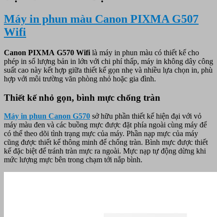
Máy in phun màu Canon PIXMA G507
Wifi
Canon PIXMA G570 Wifi
là máy in phun màu có thiết kế cho
phép in số lượng bản in lớn với chi phí thấp, máy in không dây công
suất cao này kết hợp giữa thiết kế gọn nhẹ và nhiều lựa chọn in, phù
hợp với môi trường văn phòng nhỏ hoặc gia đình.
Thiết kế nhỏ gọn, bình mực chống tràn
Máy in phun Canon G570
sở hữu phần thiết kế hiện đại với vỏ
máy màu đen và các buồng mực được đặt phía ngoài cùng máy để
có thể theo dõi tình trạng mực của máy. Phần nạp mực của máy
cũng được thiết kế thông minh để chống tràn. Bình mực được thiết
kế đặc biệt để tránh tràn mực ra ngoài. Mực nạp tự động dừng khi
mức lượng mực bên trong chạm tới nắp bình.