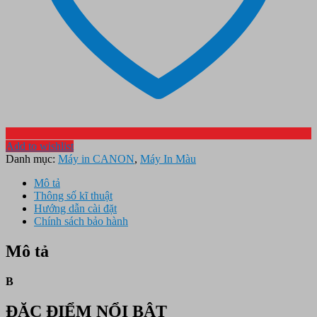
Add to wishlist
Danh mục:
Máy in CANON
,
Máy In Màu
Mô tả
Thông số kĩ thuật
Hướng dẫn cài đặt
Chính sách bảo hành
Mô tả
B
ĐẶC ĐIỂM NỔI BẬT