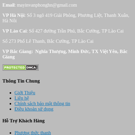
Email
: mayinvanphonghn@gmail.com
VP Hà Nội
: Số 3 ngõ 419 Giải Phóng, Phương Liệt, Thanh Xuân,
Hà Nôi
VP Lào Cai
: Số 427 đường Trần Phú, Bắc Cường, TP Lào Cai
Số 273 Phố Lê Thanh, Bắc Cường, TP Lào Cai
VP Bắc Giang: Nghĩa Thượng, Minh Đức, TX Việt Yên, Bắc
Giang
Thông Tin Chung
Giới Thiệu
Liên hệ
Chính sách bảo mật thông tin
Điều khoản sử dụng
Hỗ Trợ Khách Hàng
Phương thức thanh