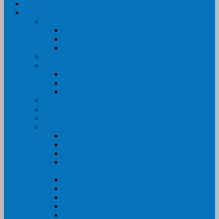
Trang Chủ
Sản Phẩm
Máy In Canon
Máy In Đa Năng
Máy In Đơn Năng
Máy In Màu
Máy In EPSON
Máy In HP
Máy In Màu
Máy In đa năng
Máy In Đơn Năng
Máy In BROTHER
Máy SCANER- CANON- HP- EPSON …
MỰC IN CHÍNH HÃNG
Thiết Bị Văn Phòng- VPP
Tư điển điện từ – Tân tư điển – Kim từ điển
Máy ép plastic – Giấy ép plastic
Máy cán màng nguội – Máy cán màng nhiệt
Máy cắt chữ Decal – Bàn cắt giấy- Giấy Decal
PVC
Bàn dập ghim
Máy hàn miệng túi
Điện thoại để bàn – Điện thoại kéo dài
Máy chiếu- Màn chiếu
Máy đóng gáy xoắn- Lò xo xoắn