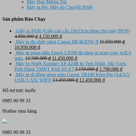
Máy Hàn Miệng Túi
Máy in Pet, Máy ép Chuyển Nhiệt
Sản phẩm Bán Chạy
Giấy in P430 (Giấy cao cấp 10x15cm dùng cho máy P630)
Giá
Giá
4.850.000
₫
4.150.000
₫
gốc
hiện
Máy in đa chức năng Canon MF463DW II
11.650.000
₫
Giá
là:
Giá
tại
10.950.000
₫
gốc
4.850.000 ₫.
hiện
là:
Máy in phun mầu Epson L8100 đa năng in scan copy wifi 6
là:
tại
Giá
4.150.000 ₫.
Giá
màu.
12.500.000
₫
11.450.000
₫
11.650.000 ₫.
là:
gốc
hiện
Máy In Nhiệt Xprinter XP-424B In Tem Nhãn, Mã Vạch,
10.950.000 ₫.
là:
tại
Giá
Giá
Đơn Hàng TMĐT Khổ A6 A7
2.150.000
₫
1.790.000
₫
12.500.000 ₫.
là:
gốc
hiện
Máy in di động phun màu Canon TR160 Kèm Pin (A4/A5/
11.450.000 ₫.
Giá
là:
Giá
tại
USB/ LAN/ WIFI)
13.450.000
₫
12.450.000
₫
gốc
2.150.000 ₫.
hiện
là:
Hỗ trợ trực tuyến
là:
tại
1.790.
13.450.000 ₫.
là:
0985 90 99 33
12.450.000 ₫.
Hotline mua hàng
0985 90 99 33