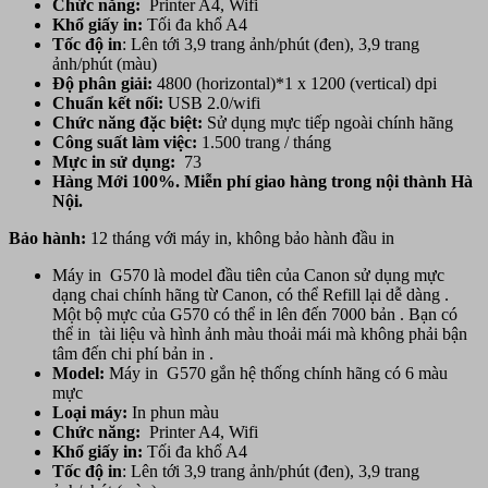
Chức năng:
Printer A4, Wifi
Khổ giấy in:
Tối đa khổ A4
Tốc độ in
: Lên tới 3,9 trang ảnh/phút (đen), 3,9 trang
ảnh/phút (màu)
Độ phân giải:
4800 (horizontal)*1 x 1200 (vertical) dpi
Chuẩn kết nối:
USB 2.0/wifi
Chức năng đặc biệt:
Sử dụng mực tiếp ngoài chính hãng
Công suất làm việc:
1.500 trang / tháng
Mực in sử dụng:
73
Hàng Mới 100%. Miễn phí giao hàng trong nội thành Hà
Nội.
Bảo hành:
12 tháng với máy in, không bảo hành đầu in
Máy in G570 là model đầu tiên của Canon sử dụng mực
dạng chai chính hãng từ Canon, có thể Refill lại dễ dàng .
Một bộ mực của G570 có thể in lên đến 7000 bản . Bạn có
thể in tài liệu và hình ảnh màu thoải mái mà không phải bận
tâm đến chi phí bản in .
Model:
Máy in G570 gắn hệ thống chính hãng có 6 màu
mực
Loại máy:
In phun màu
Chức năng:
Printer A4, Wifi
Khổ giấy in:
Tối đa khổ A4
Tốc độ in
: Lên tới 3,9 trang ảnh/phút (đen), 3,9 trang