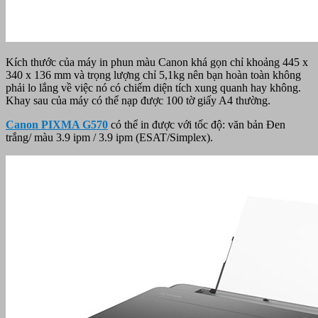
Kích thước của máy in phun màu Canon khá gọn chỉ khoảng 445 x
340 x 136 mm và trọng lượng chỉ 5,1kg nên bạn hoàn toàn không
phải lo lắng về việc nó có chiếm diện tích xung quanh hay không.
Khay sau của máy có thể nạp được 100 tờ giấy A4 thường.
Canon PIXMA G570
có thể in được với tốc độ: văn bản Đen
trắng/ màu 3.9 ipm / 3.9 ipm (ESAT/Simplex).