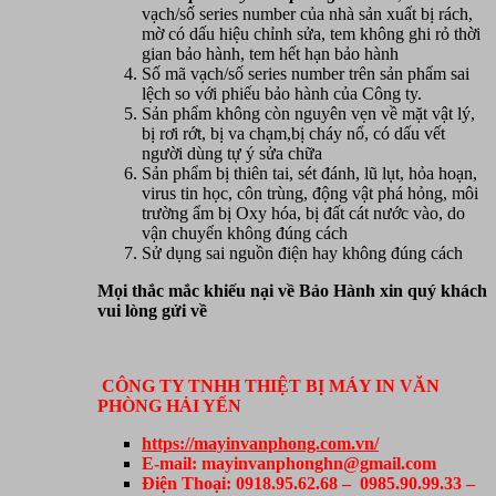
vạch/số series number của nhà sản xuất bị rách,
mờ có dấu hiệu chỉnh sửa, tem không ghi rỏ thời
gian bảo hành, tem hết hạn bảo hành
Số mã vạch/số series number trên sản phẩm sai
lệch so với phiếu bảo hành của Công ty.
Sản phẩm không còn nguyên vẹn về mặt vật lý,
bị rơi rớt, bị va chạm,bị cháy nổ, có dấu vết
người dùng tự ý sửa chữa
Sản phẩm bị thiên tai, sét đánh, lũ lụt, hỏa hoạn,
virus tin học, côn trùng, động vật phá hỏng, môi
trường ẩm bị Oxy hóa, bị đất cát nước vào, do
vận chuyển không đúng cách
Sử dụng sai nguồn điện hay không đúng cách
Mọi thắc mắc khiếu nại về Bảo Hành xin quý khách
vui lòng gửi về
CÔNG TY TNHH THIỆT BỊ MÁY IN VĂN
PHÒNG HẢI YẾN
https://mayinvanphong.com.vn/
E-mail: mayinvanphonghn@gmail.com
Điện Thoại: 0918.95.62.68 – 0985.90.99.33 –