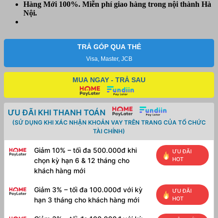
Hàng Mới 100%. Miễn phí
giao hàng trong nội thành Hà
Nội.
TRẢ GÓP QUA THẺ
Visa, Master, JCB
MUA NGAY - TRẢ SAU
ƯU ĐÃI KHI THANH TOÁN
(SỬ DỤNG KHI XÁC NHẬN KHOẢN VAY TRÊN TRANG CỦA TỔ CHỨC
TÀI CHÍNH)
Giảm 10% – tối đa 500.000đ khi
ƯU ĐÃI
HOT
chọn kỳ hạn 6 & 12 tháng cho
khách hàng mới
Giảm 3% – tối đa 100.000đ với kỳ
ƯU ĐÃI
HOT
hạn 3 tháng cho khách hàng mới