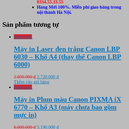
0334.55.33.55
Hàng Mới 100%. Miễn phí giao hàng trong
nội thành Hà Nội.
Sản phẩm tương tự
Giảm giá!
Máy in Laser đen trắng Canon LBP
6030 – Khổ A4 (thay thế Canon LBP
6000)
Giá
Giá
2.890.000
₫
2.720.000
₫
gốc
hiện
Thêm vào giỏ hàng
là:
tại
Giảm giá!
2.890.000 ₫.
là:
2.720.000 ₫.
Máy in Phun màu Canon PIXMA iX
6770 – Khổ A3 (máy chưa bao gồm
mực in)
Giá
Giá
6.000.000
₫
5.190.000
₫