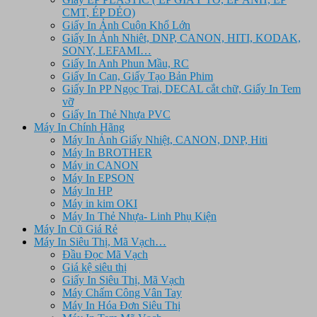
CMT, ÉP DẺO)
Giấy In Ảnh Cuộn Khổ Lớn
Giấy In Ảnh Nhiêt, DNP, CANON, HITI, KODAK,
SONY, LEFAMI…
Giấy In Anh Phun Mầu, RC
Giấy In Can, Giấy Tạo Bản Phim
Giấy In PP Ngọc Trai, DECAL cắt chữ, Giấy In Tem
vỡ
Giấy In Thẻ Nhựa PVC
Máy In Chính Hãng
Máy In Ảnh Giấy Nhiệt, CANON, DNP, Hiti
Máy In BROTHER
Máy in CANON
Máy In EPSON
Máy In HP
Máy in kim OKI
Máy In Thẻ Nhựa- Linh Phụ Kiện
Máy In Cũ Giá Rẻ
Máy In Siêu Thị, Mã Vạch…
Đầu Đọc Mã Vạch
Giá kệ siêu thị
Giấy In Siêu Thị, Mã Vạch
Máy Chấm Công Vân Tay
Máy In Hóa Đơn Siêu Thị