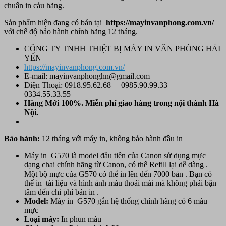
chuẩn in cảu hãng.
Sản phẩm hiện đang có bán tại
https://mayinvanphong.com.vn/
với chế độ bảo hành chính hãng 12 tháng.
CÔNG TY TNHH THIỆT BỊ MÁY IN VĂN PHÒNG HẢI
YẾN
https://mayinvanphong.com.vn/
E-mail: mayinvanphonghn@gmail.com
Điện Thoại: 0918.95.62.68 – 0985.90.99.33 –
0334.55.33.55
Hàng Mới 100%. Miễn phí
giao hàng trong nội thành Hà
Nội.
Bảo hành:
12 tháng với máy in, không bảo hành đầu in
Máy in G570 là model đầu tiên của Canon sử dụng mực
dạng chai chính hãng từ Canon, có thể Refill lại dễ dàng .
Một bộ mực của G570 có thể in lên đến 7000 bản . Bạn có
thể in tài liệu và hình ảnh màu thoải mái mà không phải bận
tâm đến chi phí bản in .
Model:
Máy in G570 gắn hệ thống chính hãng có 6 màu
mực
Loại máy:
In phun màu