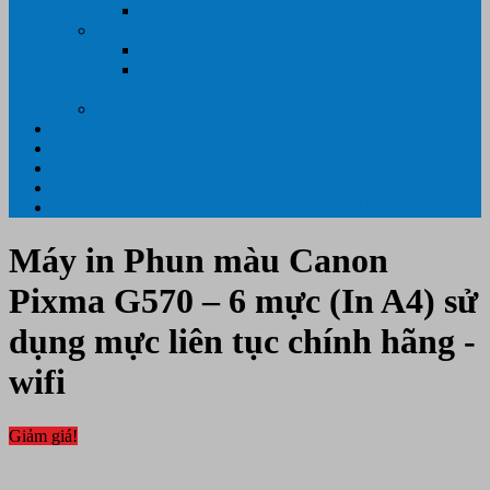
Máy hủy tài liệu
GIẤY IN – THIẾT BỊ NGÀNH IN
Giấy In Ảnh Cuộn Khổ Lớn
Giấy ÉP PLASTIC ( ÉP GIẤY TỜ, ÉP ẢNH,
ÉP CMT, ÉP DẺO)
Máy tính PC- Laptop- Màn Hình – Máy Văn Phòng
Tin tức
Hỗ Trợ Khách Hàng
Thông Tin Cần Thiết
Về chúng tôi
Liên Hệ- 0334.55.33.55- 0985.90.99.33. 0918.95.62.68
Máy in Phun màu Canon
Pixma G570 – 6 mực (In A4) sử
dụng mực liên tục chính hãng -
wifi
Giảm giá!