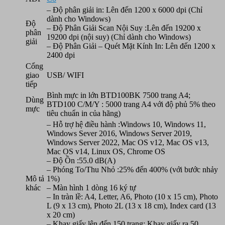
– Độ phân giải in: Lên đến 1200 x 6000 dpi (Chỉ
dành cho Windows)
Độ
– Độ Phân Giải Scan Nội Suy :Lên đến 19200 x
phân
19200 dpi (nội suy) (Chỉ dành cho Windows)
giải
– Độ Phân Giải – Quét Mặt Kính In: Lên đến 1200 x
2400 dpi
Cổng
giao
USB/ WIFI
tiếp
Bình mực in lớn BTD100BK 7500 trang A4;
Dùng
BTD100 C/M/Y : 5000 trang A4 với độ phủ 5% theo
mực
tiêu chuẩn in của hãng)
– Hỗ trợ hệ điều hành :Windows 10, Windows 11,
Windows Sever 2016, Windows Server 2019,
Windows Server 2022, Mac OS v12, Mac OS v13,
Mac OS v14, Linux OS, Chrome OS
– Độ Ồn :55.0 dB(A)
– Phóng To/Thu Nhỏ :25% đến 400% (với bước nhảy
Mô tả
1%)
khác
– Màn hình 1 dòng 16 ký tự
– In tràn lề: A4, Letter, A6, Photo (10 x 15 cm), Photo
L (9 x 13 cm), Photo 2L (13 x 18 cm), Index card (13
x 20 cm)
– Khay giấy lên đến 150 trang; Khay giấy ra 50