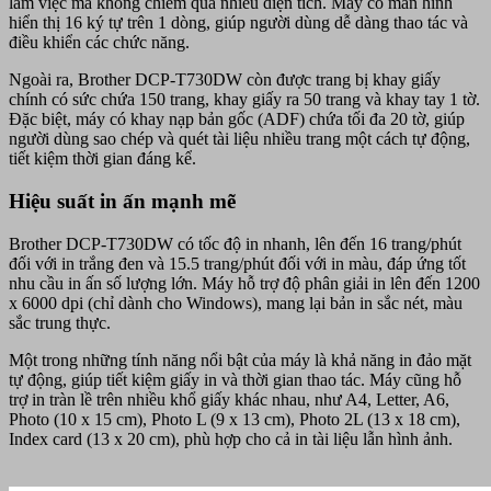
làm việc mà không chiếm quá nhiều diện tích. Máy có màn hình
hiển thị 16 ký tự trên 1 dòng, giúp người dùng dễ dàng thao tác và
điều khiển các chức năng.
Ngoài ra, Brother DCP-T730DW còn được trang bị khay giấy
chính có sức chứa 150 trang, khay giấy ra 50 trang và khay tay 1 tờ.
Đặc biệt, máy có khay nạp bản gốc (ADF) chứa tối đa 20 tờ, giúp
người dùng sao chép và quét tài liệu nhiều trang một cách tự động,
tiết kiệm thời gian đáng kể.
Hiệu suất in ấn mạnh mẽ
Brother DCP-T730DW có tốc độ in nhanh, lên đến 16 trang/phút
đối với in trắng đen và 15.5 trang/phút đối với in màu, đáp ứng tốt
nhu cầu in ấn số lượng lớn. Máy hỗ trợ độ phân giải in lên đến 1200
x 6000 dpi (chỉ dành cho Windows), mang lại bản in sắc nét, màu
sắc trung thực.
Một trong những tính năng nổi bật của máy là khả năng in đảo mặt
tự động, giúp tiết kiệm giấy in và thời gian thao tác. Máy cũng hỗ
trợ in tràn lề trên nhiều khổ giấy khác nhau, như A4, Letter, A6,
Photo (10 x 15 cm), Photo L (9 x 13 cm), Photo 2L (13 x 18 cm),
Index card (13 x 20 cm), phù hợp cho cả in tài liệu lẫn hình ảnh.