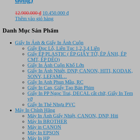
Giá
Giá
12.900.000
₫
10.450.000
₫
gốc
hiện
Thêm vào giỏ hàng
là:
tại
12.900.000 ₫.
là:
Danh Mục Sản Phẩm
10.450.000 ₫.
Giấy In Ảnh & Giấy In Ảnh Cuộn
Giấy Đục Lỗ, Liên Tục 1,2,3,4 Liên
Giấy ÉP PLASTIC ( ÉP GIẤY TỜ, ÉP ẢNH, ÉP
CMT, ÉP DẺO)
Giấy In Ảnh Cuộn Khổ Lớn
Giấy In Ảnh Nhiêt, DNP, CANON, HITI, KODAK,
SONY, LEFAMI…
Giấy In Anh Phun Mầu, RC
Giấy In Can, Giấy Tạo Bản Phim
Giấy In PP Ngọc Trai, DECAL cắt chữ, Giấy In Tem
vỡ
Giấy In Thẻ Nhựa PVC
Máy In Chính Hãng
Máy In Ảnh Giấy Nhiệt, CANON, DNP, Hiti
Máy In BROTHER
Máy in CANON
Máy In EPSON
Máy In HP