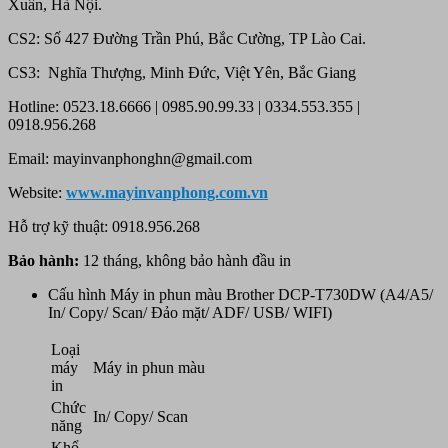
Xuân, Hà Nội.
CS2: Số 427 Đường Trần Phú, Bắc Cường, TP Lào Cai.
CS3: Nghĩa Thượng, Minh Đức, Việt Yên, Bắc Giang
Hotline: 0523.18.6666 | 0985.90.99.33 | 0334.553.355 |
0918.956.268
Email: mayinvanphonghn@gmail.com
Website:
www.mayinvanphong.com.vn
Hỗ trợ kỹ thuật: 0918.956.268
Bảo hành:
12 tháng, không bảo hành đầu in
Cấu hình Máy in phun màu Brother DCP-T730DW (A4/A5/
In/ Copy/ Scan/ Đảo mặt/ ADF/ USB/ WIFI)
Loại
máy
Máy in phun màu
in
Chức
In/ Copy/ Scan
năng
Khổ