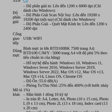
ADF
Có
– Độ phân giải in: Lên đến 1200 x 6000 dpi (Chỉ
dành cho Windows)
Độ
– Độ Phân Giải Scan Nội Suy :Lên đến 19200 x
phân
19200 dpi (nội suy) (Chỉ dành cho Windows)
giải
– Độ Phân Giải – Quét Mặt Kính In: Lên đến 1200 x
2400 dpi
Cổng
giao
USB/ WIFI
tiếp
Bình mực in lớn BTD100BK 7500 trang A4;
Dùng
BTD100 C/M/Y : 5000 trang A4 với độ phủ 5% theo
mực
tiêu chuẩn in của hãng)
– Hỗ trợ hệ điều hành :Windows 10, Windows 11,
Windows Sever 2016, Windows Server 2019,
Windows Server 2022, Mac OS v12, Mac OS v13,
Mac OS v14, Linux OS, Chrome OS
– Độ Ồn :55.0 dB(A)
– Phóng To/Thu Nhỏ :25% đến 400% (với bước nhảy
Mô tả
1%)
khác
– Màn hình 1 dòng 16 ký tự
– In tràn lề: A4, Letter, A6, Photo (10 x 15 cm), Photo
L (9 x 13 cm), Photo 2L (13 x 18 cm), Index card (13
x 20 cm)