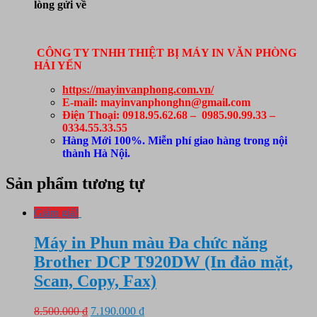
lòng gửi về
CÔNG TY TNHH THIỆT BỊ MÁY IN VĂN PHÒNG
HẢI YẾN
https://mayinvanphong.com.vn/
E-mail: mayinvanphonghn@gmail.com
Điện Thoại: 0918.95.62.68 – 0985.90.99.33 –
0334.55.33.55
Hàng Mới 100%. Miễn phí giao hàng trong nội
thành Hà Nội.
Sản phẩm tương tự
Giảm giá!
Máy in Phun màu Đa chức năng
Brother DCP T920DW (In đảo mặt,
Scan, Copy, Fax)
Giá
Giá
8.500.000
₫
7.190.000
₫