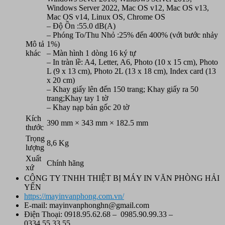
Windows Server 2022, Mac OS v12, Mac OS v13,
Mac OS v14, Linux OS, Chrome OS
– Độ Ồn :55.0 dB(A)
– Phóng To/Thu Nhỏ :25% đến 400% (với bước nhảy
Mô tả
1%)
khác
– Màn hình 1 dòng 16 ký tự
– In tràn lề: A4, Letter, A6, Photo (10 x 15 cm), Photo
L (9 x 13 cm), Photo 2L (13 x 18 cm), Index card (13
x 20 cm)
– Khay giấy lên đến 150 trang; Khay giấy ra 50
trang;Khay tay 1 tờ
– Khay nạp bản gốc 20 tờ
Kích
390 mm × 343 mm × 182.5 mm
thước
Trọng
8,6 Kg
lượng
Xuất
Chính hãng
xứ
CÔNG TY TNHH THIỆT BỊ MÁY IN VĂN PHÒNG HẢI
YẾN
https://mayinvanphong.com.vn/
E-mail: mayinvanphonghn@gmail.com
Điện Thoại: 0918.95.62.68 – 0985.90.99.33 –
0334.55.33.55