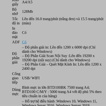
A4/A5
giấy
Bộ
128Mb
nhớ
Tốc
Lên đến 16.0 trang/phút (trắng đen) và 15.5 trang/phút
độ in
(màu)
In
đảo
Có
mặt
ADF
Có
– Độ phân giải in: Lên đến 1200 x 6000 dpi (Chỉ
dành cho Windows)
Độ
– Độ Phân Giải Scan Nội Suy :Lên đến 19200 x
phân
19200 dpi (nội suy) (Chỉ dành cho Windows)
giải
– Độ Phân Giải – Quét Mặt Kính In: Lên đến 1200 x
2400 dpi
Cổng
giao
USB/ WIFI
tiếp
Bình mực in lớn BTD100BK 7500 trang A4;
Dùng
BTD100 C/M/Y : 5000 trang A4 với độ phủ 5% theo
mực
tiêu chuẩn in của hãng)
– Hỗ trợ hệ điều hành :Windows 10, Windows 11,
Windows Sever 2016, Windows Server 2019,