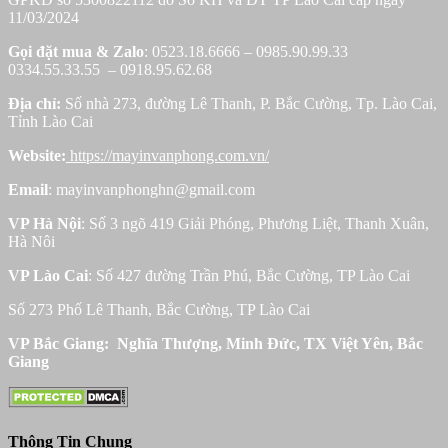
11/03/2024
Gọi đặt mua &
Zalo
: 0523.18.6666 – 0985.90.99.33
0334.55.33.55 – 0918.95.62.68
Địa chỉ:
Số nhà 273, đường Lê Thanh, P. Bắc Cường, Tp. Lào Cai,
Tỉnh Lào Cai
Website:
https://mayinvanphong.com.vn/
Email
: mayinvanphonghn@gmail.com
VP Hà Nội
: Số 3 ngõ 419 Giải Phóng, Phương Liệt, Thanh Xuân,
Hà Nôi
VP Lào Cai
: Số 427 đường Trần Phú, Bắc Cường, TP Lào Cai
Số 273 Phố Lê Thanh, Bắc Cường, TP Lào Cai
VP Bắc Giang: Nghĩa Thượng, Minh Đức, TX Việt Yên, Bắc
Giang
Thông Tin Chung