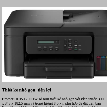
Thiết kế nhỏ gọn, tiện lợi
Brother DCP-T730DW sở hữu thiết kế nhỏ gọn với kích thước 390
x 343 x 182.5 mm và trọng lượng 8.6 kg, phù hợp để đặt trên bàn