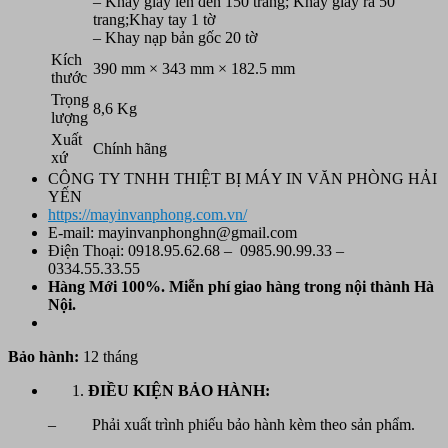
– Khay giấy lên đến 150 trang; Khay giấy ra 50
trang;Khay tay 1 tờ
– Khay nạp bản gốc 20 tờ
Kích
390 mm × 343 mm × 182.5 mm
thước
Trọng
8,6 Kg
lượng
Xuất
Chính hãng
xứ
CÔNG TY TNHH THIỆT BỊ MÁY IN VĂN PHÒNG HẢI
YẾN
https://mayinvanphong.com.vn/
E-mail: mayinvanphonghn@gmail.com
Điện Thoại: 0918.95.62.68 – 0985.90.99.33 –
0334.55.33.55
Hàng Mới 100%. Miễn phí
giao hàng trong nội thành Hà
Nội.
Bảo hành:
12 tháng
ĐIỀU KIỆN BẢO HÀNH:
– Phải xuất trình phiếu bảo hành kèm theo sản phẩm.