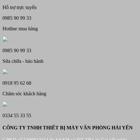
12.500.000 ₫.
là:
gốc
hiện
Hỗ trợ trực tuyến
11.450.000 ₫.
là:
tại
2.150.000 ₫.
là:
0985 90 99 33
1.790.
Hotline mua hàng
0985 90 99 33
Sửa chữa - bảo hành
0918 95 62 68
Chăm sóc khách hàng
0334 55 33 55
CÔNG TY TNHH THIẾT BỊ MÁY VĂN PHÒNG HẢI YẾN
GPKD số 5300822112 do Sở KH và ĐT TP Lào Cai cấp ngày