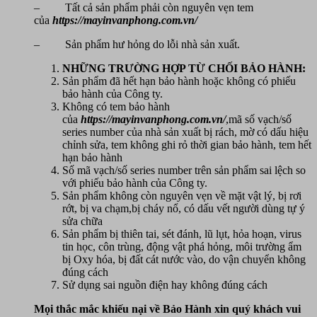
– Tất cả sản phẩm phải còn nguyên vẹn tem
của
https://mayinvanphong.com.vn/
– Sản phẩm hư hỏng do lỗi nhà sản xuất.
NHỮNG TRƯỜNG HỢP TỪ CHỐI BẢO HÀNH:
Sản phẩm đã hết hạn bảo hành hoặc không có phiếu
bảo hành của Công ty.
Không có tem bảo hành
của
https://mayinvanphong.com.vn/
,mã số vạch/số
series number của nhà sản xuất bị rách, mờ có dấu hiệu
chỉnh sửa, tem không ghi rỏ thời gian bảo hành, tem hết
hạn bảo hành
Số mã vạch/số series number trên sản phẩm sai lệch so
với phiếu bảo hành của Công ty.
Sản phẩm không còn nguyên vẹn về mặt vật lý, bị rơi
rớt, bị va chạm,bị cháy nổ, có dấu vết người dùng tự ý
sửa chữa
Sản phẩm bị thiên tai, sét đánh, lũ lụt, hỏa hoạn, virus
tin học, côn trùng, động vật phá hỏng, môi trường ẩm
bị Oxy hóa, bị đất cát nước vào, do vận chuyển không
đúng cách
Sử dụng sai nguồn điện hay không đúng cách
Mọi thắc mắc khiếu nại về Bảo Hành xin quý khách vui