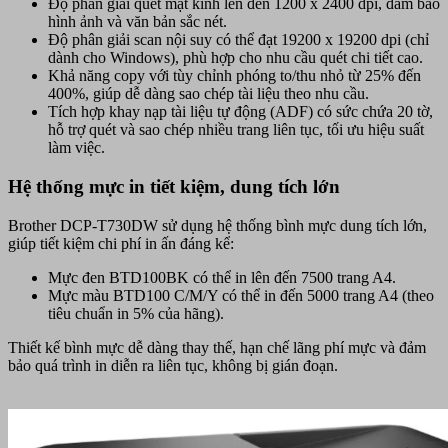
Độ phân giải quét mặt kính lên đến 1200 x 2400 dpi, đảm bảo
hình ảnh và văn bản sắc nét.
Độ phân giải scan nội suy có thể đạt 19200 x 19200 dpi (chỉ
dành cho Windows), phù hợp cho nhu cầu quét chi tiết cao.
Khả năng copy với tùy chỉnh phóng to/thu nhỏ từ 25% đến
400%, giúp dễ dàng sao chép tài liệu theo nhu cầu.
Tích hợp khay nạp tài liệu tự động (ADF) có sức chứa 20 tờ,
hỗ trợ quét và sao chép nhiều trang liên tục, tối ưu hiệu suất
làm việc.
Hệ thống mực in tiết kiệm, dung tích lớn
Brother DCP-T730DW sử dụng hệ thống bình mực dung tích lớn,
giúp tiết kiệm chi phí in ấn đáng kể:
Mực đen BTD100BK có thể in lên đến 7500 trang A4.
Mực màu BTD100 C/M/Y có thể in đến 5000 trang A4 (theo
tiêu chuẩn in 5% của hãng).
Thiết kế bình mực dễ dàng thay thế, hạn chế lãng phí mực và đảm
bảo quá trình in diễn ra liên tục, không bị gián đoạn.