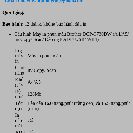
Email : mayinvanphonghn@gmail.com
DCP-
T730DW
Quà Tặng:
(A4/A5/
In/
Bảo hành:
12 tháng, không bảo hành đầu in
Copy/
Scan/
Cấu hình Máy in phun màu Brother DCP-T730DW (A4/A5/
Đảo
In/ Copy/ Scan/ Đảo mặt/ ADF/ USB/ WIFI)
mặt/
ADF/
Loại
USB/
máy
Máy in phun màu
WIFI)
in
số
Chức
lượng
In/ Copy/ Scan
năng
Khổ
A4/A5
giấy
Bộ
128Mb
nhớ
Tốc
Lên đến 16.0 trang/phút (trắng đen) và 15.5 trang/phút
độ in
(màu)
In
đảo
Có
mặt
ADF
Có