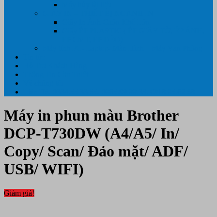
Máy hủy tài liệu
GIẤY IN – THIẾT BỊ NGÀNH IN
Giấy In Ảnh Cuộn Khổ Lớn
Giấy ÉP PLASTIC ( ÉP GIẤY TỜ, ÉP ẢNH,
ÉP CMT, ÉP DẺO)
Máy tính PC- Laptop- Màn Hình – Máy Văn Phòng
Tin tức
Hỗ Trợ Khách Hàng
Thông Tin Cần Thiết
Về chúng tôi
Liên Hệ- 0334.55.33.55- 0985.90.99.33. 0918.95.62.68
Máy in phun màu Brother
DCP-T730DW (A4/A5/ In/
Copy/ Scan/ Đảo mặt/ ADF/
USB/ WIFI)
Giảm giá!