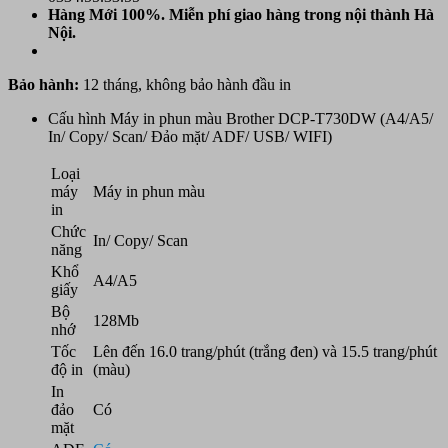
Hàng Mới 100%. Miễn phí
giao hàng trong nội thành Hà
Nội.
Bảo hành:
12 tháng, không bảo hành đầu in
Cấu hình Máy in phun màu Brother DCP-T730DW (A4/A5/
In/ Copy/ Scan/ Đảo mặt/ ADF/ USB/ WIFI)
Loại
máy
Máy in phun màu
in
Chức
In/ Copy/ Scan
năng
Khổ
A4/A5
giấy
Bộ
128Mb
nhớ
Tốc
Lên đến 16.0 trang/phút (trắng đen) và 15.5 trang/phút
độ in
(màu)
In
đảo
Có
mặt