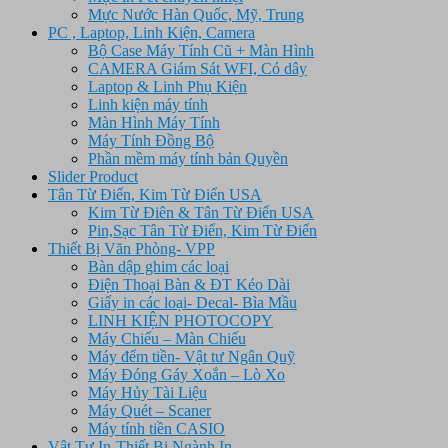
Mực Nước Hàn Quốc, Mỹ, Trung
PC , Laptop, Linh Kiện, Camera
Bộ Case Máy Tính Cũ + Màn Hình
CAMERA Giám Sát WFI, Có dây
Laptop & Linh Phụ Kiện
Linh kiện máy tính
Màn Hình Máy Tính
Máy Tính Đồng Bộ
Phần mềm máy tính bản Quyền
Slider Product
Tân Từ Điển, Kim Từ Điển USA
Kim Từ Điên & Tân Từ Điển USA
Pin,Sạc Tân Từ Điển, Kim Từ Điển
Thiết Bị Văn Phòng- VPP
Bàn dập ghim các loại
Điện Thoại Bàn & ĐT Kéo Dài
Giấy in các loại- Decal- Bìa Mầu
LINH KIỆN PHOTOCOPY
Máy Chiếu – Màn Chiếu
Máy đếm tiền- Vật tư Ngân Quỹ
Máy Đóng Gáy Xoắn – Lò Xo
Máy Hủy Tài Liệu
Máy Quét – Scaner
Máy tính tiền CASIO
Vật Tư In-Thiết Bị Ngành In