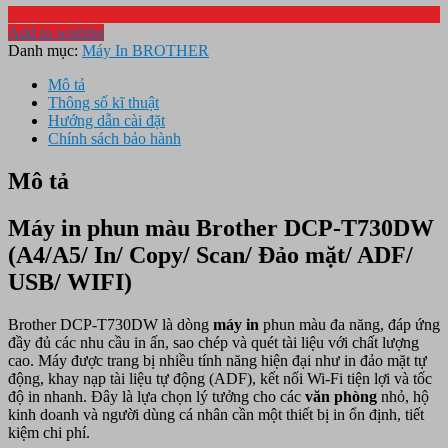
Add to wishlist
Danh mục:
Máy In BROTHER
Mô tả
Thông số kĩ thuật
Hướng dẫn cài đặt
Chính sách bảo hành
Mô tả
Máy in phun màu Brother DCP-T730DW
(A4/A5/ In/ Copy/ Scan/ Đảo mặt/ ADF/
USB/ WIFI)
Brother DCP-T730DW là dòng
máy in
phun màu đa năng, đáp ứng
đầy đủ các nhu cầu in ấn, sao chép và quét tài liệu với chất lượng
cao. Máy được trang bị nhiều tính năng hiện đại như in đảo mặt tự
động, khay nạp tài liệu tự động (ADF), kết nối Wi-Fi tiện lợi và tốc
độ in nhanh. Đây là lựa chọn lý tưởng cho các
văn phòng
nhỏ, hộ
kinh doanh và người dùng cá nhân cần một thiết bị in ổn định, tiết
kiệm chi phí.