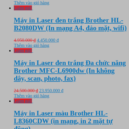
gốc
hiện
Thêm vào giỏ hàng
là:
tại
Giảm giá!
8.500.000 ₫.
là:
7.190.000 ₫.
Máy in Laser đen trắng Brother HL-
B2080DW (In mạng A4, đảo mặt, wifi)
Giá
Giá
4.950.000
₫
4.450.000
₫
gốc
hiện
Thêm vào giỏ hàng
là:
tại
Giảm giá!
4.950.000 ₫.
là:
4.450.000 ₫.
Máy in Laser đen trắng Đa chức năng
Brother MFC-L6900dw (In không
dây, scan, photo, fax)
Giá
Giá
24.500.000
₫
23.950.000
₫
gốc
hiện
Thêm vào giỏ hàng
là:
tại
Giảm giá!
24.500.000 ₫.
là:
23.950.000 ₫.
Máy in Laser màu Brother HL-
L8360CDW (in mạng, in 2 mặt tự
động)