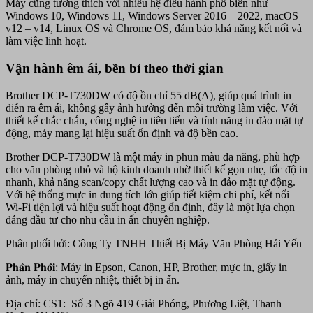
Máy cũng tương thích với nhiều hệ điều hành phổ biến như
Windows 10, Windows 11, Windows Server 2016 – 2022, macOS
v12 – v14, Linux OS và Chrome OS, đảm bảo khả năng kết nối và
làm việc linh hoạt.
Vận hành êm ái, bền bỉ theo thời gian
Brother DCP-T730DW có độ ồn chỉ 55 dB(A), giúp quá trình in
diễn ra êm ái, không gây ảnh hưởng đến môi trường làm việc. Với
thiết kế chắc chắn, công nghệ in tiên tiến và tính năng in đảo mặt tự
động, máy mang lại hiệu suất ổn định và độ bền cao.
Brother DCP-T730DW là một máy in phun màu đa năng, phù hợp
cho văn phòng nhỏ và hộ kinh doanh nhờ thiết kế gọn nhẹ, tốc độ in
nhanh, khả năng scan/copy chất lượng cao và in đảo mặt tự động.
Với hệ thống mực in dung tích lớn giúp tiết kiệm chi phí, kết nối
Wi-Fi tiện lợi và hiệu suất hoạt động ổn định, đây là một lựa chọn
đáng đầu tư cho nhu cầu in ấn chuyên nghiệp.
Phân phối bởi: Công Ty TNHH Thiết Bị Máy Văn Phòng Hải Yến
𝐏𝐡𝐚̂𝐧 𝐏𝐡𝐨̂́𝐢: Máy in Epson, Canon, HP, Brother, mực in, giấy in
ảnh, máy in chuyển nhiệt, thiết bị in ấn.
Địa chỉ: CS1: Số 3 Ngõ 419 Giải Phóng, Phương Liệt, Thanh