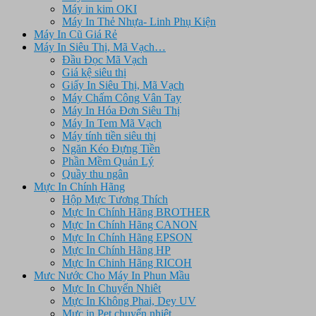
Máy in kim OKI
Máy In Thẻ Nhựa- Linh Phụ Kiện
Máy In Cũ Giá Rẻ
Máy In Siêu Thị, Mã Vạch…
Đầu Đọc Mã Vạch
Giá kệ siêu thị
Giấy In Siêu Thị, Mã Vạch
Máy Chấm Công Vân Tay
Máy In Hóa Đơn Siêu Thị
Máy In Tem Mã Vạch
Máy tính tiền siêu thị
Ngăn Kéo Đựng Tiền
Phần Mềm Quản Lý
Quầy thu ngân
Mực In Chính Hãng
Hộp Mực Tương Thích
Mực In Chính Hãng BROTHER
Mực In Chính Hãng CANON
Mực In Chính Hãng EPSON
Mực In Chính Hãng HP
Mực In Chinh Hãng RICOH
Mưc Nước Cho Máy In Phun Mầu
Mực In Chuyển Nhiêt
Mực In Không Phai, Dey UV
Mực in Pet chuyển nhiệt