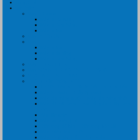
Trang Chủ
Sản Phẩm
Máy In Canon
Máy In Đa Năng
Máy In Đơn Năng
Máy In Màu
Máy In EPSON
Máy In HP
Máy In Màu
Máy In đa năng
Máy In Đơn Năng
Máy In BROTHER
Máy SCANER- CANON- HP- EPSON …
MỰC IN CHÍNH HÃNG
Thiết Bị Văn Phòng- VPP
Tư điển điện từ – Tân tư điển – Kim từ điển
Máy ép plastic – Giấy ép plastic
Máy cán màng nguội – Máy cán màng nhiệt
Máy cắt chữ Decal – Bàn cắt giấy- Giấy Decal
PVC
Bàn dập ghim
Máy hàn miệng túi
Điện thoại để bàn – Điện thoại kéo dài
Máy chiếu- Màn chiếu
Máy đóng gáy xoắn- Lò xo xoắn