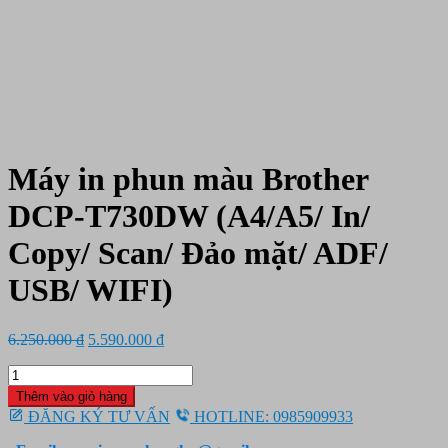
Máy in phun màu Brother
DCP-T730DW (A4/A5/ In/
Copy/ Scan/ Đảo mặt/ ADF/
USB/ WIFI)
Giá
Giá
6.250.000
₫
5.590.000
₫
gốc
hiện
Máy
là:
tại
in
6.250.000 ₫.
là:
Thêm vào giỏ hàng
phun
5.590.000 ₫.
ĐĂNG KÝ TƯ VẤN
HOTLINE: 0985909933
màu
Brother