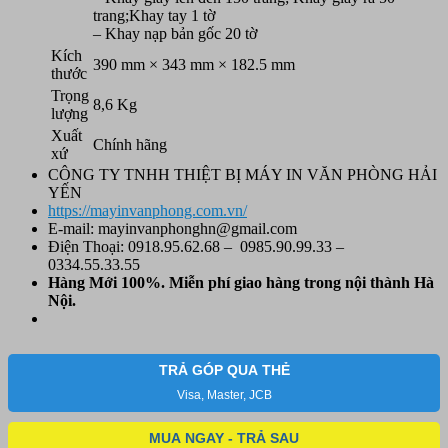
trang;Khay tay 1 tờ
– Khay nạp bản gốc 20 tờ
Kích
390 mm × 343 mm × 182.5 mm
thước
Trọng
8,6 Kg
lượng
Xuất
Chính hãng
xứ
CÔNG TY TNHH THIỆT BỊ MÁY IN VĂN PHÒNG HẢI
YẾN
https://mayinvanphong.com.vn/
E-mail: mayinvanphonghn@gmail.com
Điện Thoại: 0918.95.62.68 – 0985.90.99.33 –
0334.55.33.55
Hàng Mới 100%. Miễn phí
giao hàng trong nội thành Hà
Nội.
TRẢ GÓP QUA THẺ
Visa, Master, JCB
MUA NGAY - TRẢ SAU