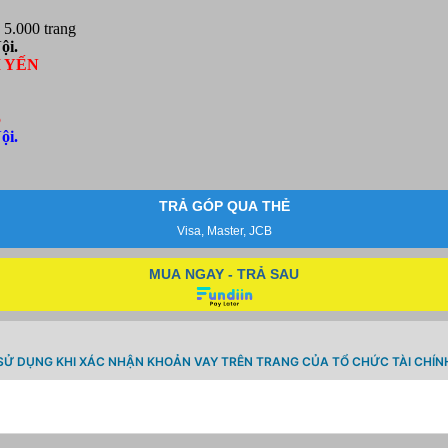
5.000 trang
ội.
I YẾN
5
ội.
TRẢ GÓP QUA THẺ
Visa, Master, JCB
MUA NGAY - TRẢ SAU
SỬ DỤNG KHI XÁC NHẬN KHOẢN VAY TRÊN TRANG CỦA TỔ CHỨC TÀI CHÍN