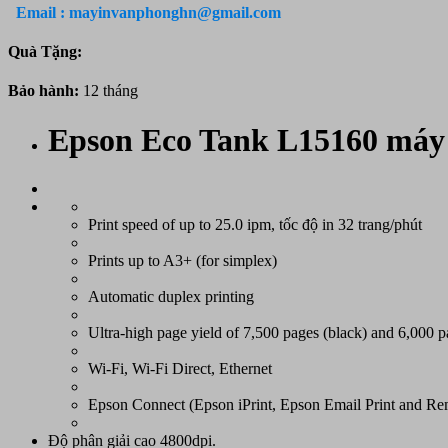
A3
Email : mayinvanphonghn@gmail.com
đa
chức
Quà Tặng:
năng
Epson
Bảo hành:
12 tháng
Eco
Tank
Epson Eco Tank L15160 máy i
L15160
(in
đảo
mặt,
scan,
copy,
Print speed of up to 25.0 ipm, tốc độ in 32 trang/phút
fax,
wifi)
Prints up to A3+ (for simplex)
số
lượng
Automatic duplex printing
Ultra-high page yield of 7,500 pages (black) and 6,000 p
Wi-Fi, Wi-Fi Direct, Ethernet
Epson Connect (Epson iPrint, Epson Email Print and Rem
Độ phân giải cao 4800dpi.