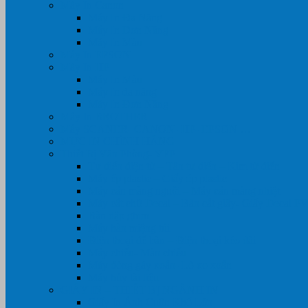
Máy In Canon
Máy In Đa Năng
Máy In Đơn Năng
Máy In Màu
Máy In EPSON
Máy In HP
Máy In Màu
Máy In đa năng
Máy In Đơn Năng
Máy In BROTHER
Máy SCANER- CANON- HP- EPSON …
MỰC IN CHÍNH HÃNG
Thiết Bị Văn Phòng- VPP
Tư điển điện từ – Tân tư điển – Kim từ điển
Máy ép plastic – Giấy ép plastic
Máy cán màng nguội – Máy cán màng nhiệt
Máy cắt chữ Decal – Bàn cắt giấy- Giấy Decal P
Bàn dập ghim
Máy hàn miệng túi
Điện thoại để bàn – Điện thoại kéo dài
Máy chiếu- Màn chiếu
Máy đóng gáy xoắn- Lò xo xoắn
Máy hủy tài liệu
GIẤY IN – THIẾT BỊ NGÀNH IN
Giấy In Ảnh Cuộn Khổ Lớn