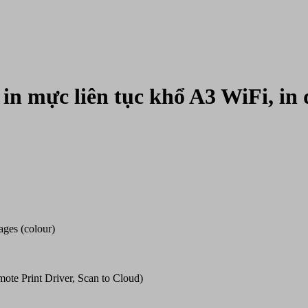
n mực liên tục khổ A3 WiFi, in đ
ages (colour)
ote Print Driver, Scan to Cloud)