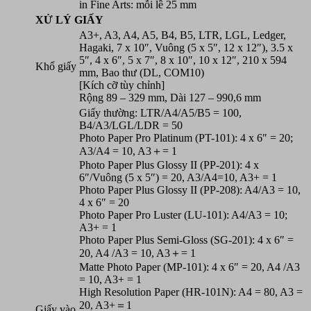
in Fine Arts: mỗi lề 25 mm
XỬ LÝ GIẤY
A3+, A3, A4, A5, B4, B5, LTR, LGL, Ledger,
Hagaki, 7 x 10″, Vuông (5 x 5″, 12 x 12″), 3.5 x
5″, 4 x 6″, 5 x 7″, 8 x 10″, 10 x 12″, 210 x 594
Khổ giấy
mm, Bao thư (DL, COM10)
[Kích cỡ tùy chỉnh]
Rộng 89 – 329 mm, Dài 127 – 990,6 mm
Giấy thường: LTR/A4/A5/B5 = 100,
B4/A3/LGL/LDR = 50
Photo Paper Pro Platinum (PT-101): 4 x 6″ = 20;
A3/A4 = 10, A3＋= 1
Photo Paper Plus Glossy II (PP-201): 4 x
6″/Vuông (5 x 5″) = 20, A3/A4=10, A3+ = 1
Photo Paper Plus Glossy II (PP-208): A4/A3 = 10,
4 x 6″ = 20
Photo Paper Pro Luster (LU-101): A4/A3 = 10;
A3+ = 1
Photo Paper Plus Semi-Gloss (SG-201): 4 x 6″ =
20, A4 /A3 = 10, A3＋= 1
Matte Photo Paper (MP-101): 4 x 6″ = 20, A4 /A3
= 10, A3+ = 1
High Resolution Paper (HR-101N): A4 = 80, A3 =
20, A3+＝1
Giấy vào