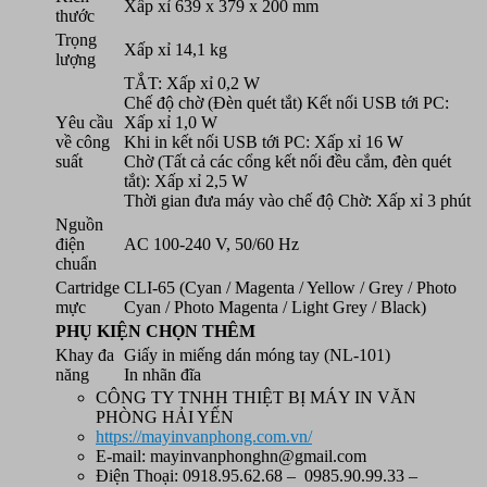
Xấp xỉ 639 x 379 x 200 mm
thước
Trọng
Xấp xỉ 14,1 kg
lượng
TẮT: Xấp xỉ 0,2 W
Chế độ chờ (Đèn quét tắt) Kết nối USB tới PC:
Yêu cầu
Xấp xỉ 1,0 W
về công
Khi in kết nối USB tới PC: Xấp xỉ 16 W
suất
Chờ (Tất cả các cổng kết nối đều cắm, đèn quét
tắt): Xấp xỉ 2,5 W
Thời gian đưa máy vào chế độ Chờ: Xấp xỉ 3 phút
Nguồn
điện
AC 100-240 V, 50/60 Hz
chuẩn
Cartridge
CLI-65 (Cyan / Magenta / Yellow / Grey / Photo
mực
Cyan / Photo Magenta / Light Grey / Black)
PHỤ KIỆN CHỌN THÊM
Khay đa
Giấy in miếng dán móng tay (NL-101)
năng
In nhãn đĩa
CÔNG TY TNHH THIỆT BỊ MÁY IN VĂN
PHÒNG HẢI YẾN
https://mayinvanphong.com.vn/
E-mail: mayinvanphonghn@gmail.com
Điện Thoại: 0918.95.62.68 – 0985.90.99.33 –