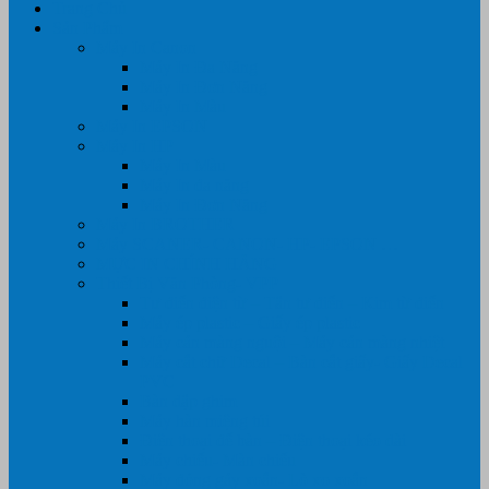
Trang Chủ
Sản Phẩm
Máy In Canon
Máy In Đa Năng
Máy In Đơn Năng
Máy In Màu
Máy In EPSON
Máy In HP
Máy In Màu
Máy In đa năng
Máy In Đơn Năng
Máy In BROTHER
Máy SCANER- CANON- HP- EPSON …
MỰC IN CHÍNH HÃNG
Thiết Bị Văn Phòng- VPP
Tư điển điện từ – Tân tư điển – Kim từ điển
Máy ép plastic – Giấy ép plastic
Máy cán màng nguội – Máy cán màng nhiệt
Máy cắt chữ Decal – Bàn cắt giấy- Giấy Decal
PVC
Bàn dập ghim
Máy hàn miệng túi
Điện thoại để bàn – Điện thoại kéo dài
Máy chiếu- Màn chiếu
Máy đóng gáy xoắn- Lò xo xoắn