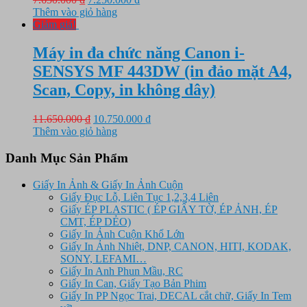
gốc
hiện
Thêm vào giỏ hàng
là:
tại
Giảm giá!
7.650.000 ₫.
là:
7.250.000 ₫.
Máy in đa chức năng Canon i-
SENSYS MF 443DW (in đảo mặt A4,
Scan, Copy, in không dây)
Giá
Giá
11.650.000
₫
10.750.000
₫
gốc
hiện
Thêm vào giỏ hàng
là:
tại
11.650.000 ₫.
là:
Danh Mục Sản Phẩm
10.750.000 ₫.
Giấy In Ảnh & Giấy In Ảnh Cuộn
Giấy Đục Lỗ, Liên Tục 1,2,3,4 Liên
Giấy ÉP PLASTIC ( ÉP GIẤY TỜ, ÉP ẢNH, ÉP
CMT, ÉP DẺO)
Giấy In Ảnh Cuộn Khổ Lớn
Giấy In Ảnh Nhiêt, DNP, CANON, HITI, KODAK,
SONY, LEFAMI…
Giấy In Anh Phun Mầu, RC
Giấy In Can, Giấy Tạo Bản Phim
Giấy In PP Ngọc Trai, DECAL cắt chữ, Giấy In Tem