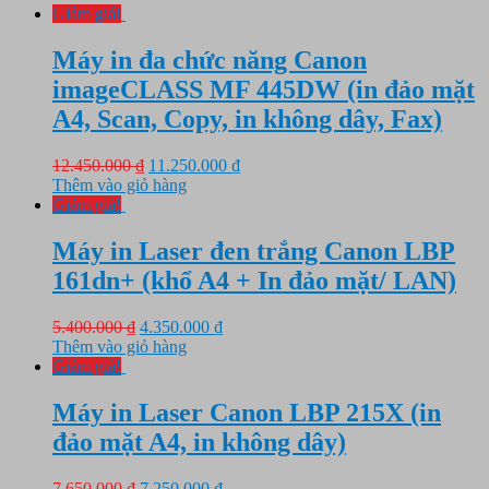
Giảm giá!
Máy in đa chức năng Canon
imageCLASS MF 445DW (in đảo mặt
A4, Scan, Copy, in không dây, Fax)
Giá
Giá
12.450.000
₫
11.250.000
₫
gốc
hiện
Thêm vào giỏ hàng
là:
tại
Giảm giá!
12.450.000 ₫.
là:
11.250.000 ₫.
Máy in Laser đen trắng Canon LBP
161dn+ (khổ A4 + In đảo mặt/ LAN)
Giá
Giá
5.400.000
₫
4.350.000
₫
gốc
hiện
Thêm vào giỏ hàng
là:
tại
Giảm giá!
5.400.000 ₫.
là:
4.350.000 ₫.
Máy in Laser Canon LBP 215X (in
đảo mặt A4, in không dây)
Giá
Giá
7.650.000
₫
7.250.000
₫