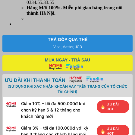
0334.55.33.55
Hàng Mới 100%. Miễn phí
giao hàng trong nội
thành Hà Nội.
TRẢ GÓP QUA THẺ
Visa, Master, JCB
MUA NGAY - TRẢ SAU
ƯU ĐÃI KHI THANH TOÁN
(SỬ DỤNG KHI XÁC NHẬN KHOẢN VAY TRÊN TRANG CỦA TỔ CHỨC
TÀI CHÍNH)
Giảm 10% – tối đa 500.000đ khi
ƯU ĐÃI
HOT
chọn kỳ hạn 6 & 12 tháng cho
khách hàng mới
Giảm 3% – tối đa 100.000đ với kỳ
ƯU ĐÃI
HOT
hạn 3 tháng cho khách hàng mới