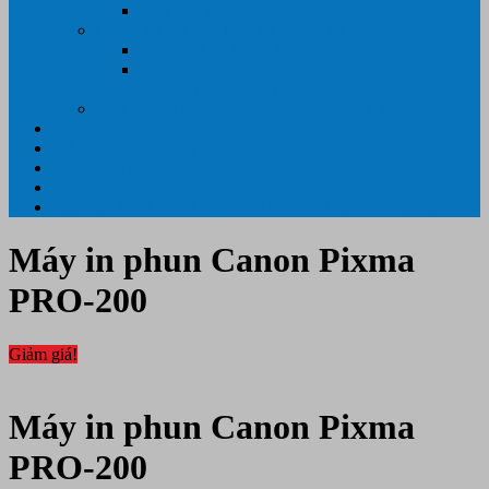
Máy hủy tài liệu
GIẤY IN – THIẾT BỊ NGÀNH IN
Giấy In Ảnh Cuộn Khổ Lớn
Giấy ÉP PLASTIC ( ÉP GIẤY TỜ, ÉP ẢNH,
ÉP CMT, ÉP DẺO)
Máy tính PC- Laptop- Màn Hình – Máy Văn Phòng
Tin tức
Hỗ Trợ Khách Hàng
Thông Tin Cần Thiết
Về chúng tôi
Liên Hệ- 0334.55.33.55- 0985.90.99.33. 0918.95.62.68
Máy in phun Canon Pixma
PRO-200
Giảm giá!
Máy in phun Canon Pixma
PRO-200