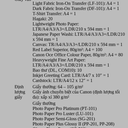
Light Fabric Iron-On Transfer (LF-101): A4 = 1
Dark Fabric Iron-On Transfer (DF-101): A4 = 1
T-Shirt Transfer: A4 = 1
Hagaki: 20
Lightweight Photo Paper:
LTR/A4/A3/A3+/LDR/210 x 594 mm = 1
Japanese Paper Washi: LTR/A4/A3/A3+/LDR/210
x 594 mm = 1
Canvas: TR/A4/A3/A3+/LDR/210 x 594 mm = 1
Red Label Superior, 80g/m²: A4 = 100
Canon Oce Office Colour Paper, 80g/m²: A4 = 80
Heavyweight Fine Art Paper:
LTR/A4/A3/A3+/LDR/210 x 594 mm = 1
Bao thư (DL, COM10): 10
Inkjet Greeting Card: LTR/A4/7 x 10″ = 1
Cardstock: LTR/A4/12 x 12″ = 1
Định
Giấy thường: 64 – 105 g/m²
lượng
Giấy ảnh chuyên biệt của Canon (định lượng tối
giấy
đa): xấp xỉ 380 g/m²
Giấy thường
Photo Paper Pro Platinum (PT-101)
Photo Paper Pro Luster (LU-101)
Photo Paper Semi-Gloss (SG-201)
Photo Paper Plus Glossy II (PP-201, PP-208)