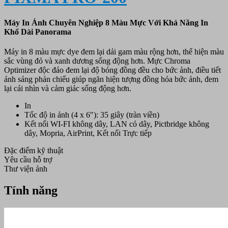
Máy In Ảnh Chuyên Nghiệp 8 Màu Mực Với Khả Năng In
Khổ Dài Panorama
Máy in 8 màu mực dye đem lại dải gam màu rộng hơn, thể hiện màu
sắc vùng đỏ và xanh dương sống động hơn. Mực Chroma
Optimizer độc đáo đem lại độ bóng đồng đều cho bức ảnh, điều tiết
ánh sáng phản chiếu giúp ngăn hiện tượng đồng hóa bức ảnh, đem
lại cái nhìn và cảm giác sống động hơn.
In
Tốc độ in ảnh (4 x 6″): 35 giây (tràn viền)
Kết nối WI-FI không dây, LAN có dây, Pictbridge không
dây, Mopria, AirPrint, Kết nối Trực tiếp
Đặc điểm kỹ thuật
Yêu cầu hỗ trợ
Thư viện ảnh
Tính năng