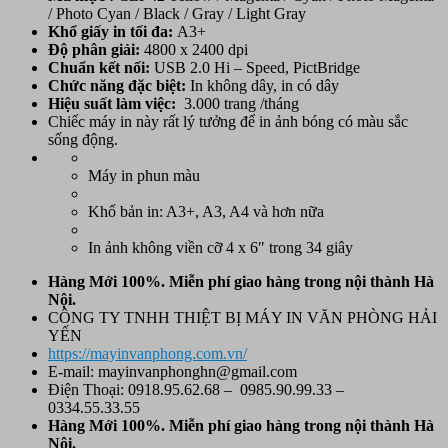
/ Photo Cyan / Black / Gray / Light Gray
Khổ giấy in tối đa:
A3+
Độ phân giải:
4800 x 2400 dpi
Chuẩn kết nối:
USB 2.0 Hi – Speed, PictBridge
Chức năng đặc biệt:
In không dây, in có dây
Hiệu suất làm việc:
3.000 trang /tháng
Chiếc máy in này rất lý tưởng để in ảnh bóng có màu sắc
sống động.
Máy in phun màu
Khổ bản in: A3+, A3, A4 và hơn nữa
In ảnh không viền cỡ 4 x 6″ trong 34 giây
Hàng Mới 100%. Miễn phí giao hàng trong nội thành Hà
Nội.
CÔNG TY TNHH THIỆT BỊ MÁY IN VĂN PHÒNG HẢI
YẾN
https://mayinvanphong.com.vn/
E-mail: mayinvanphonghn@gmail.com
Điện Thoại: 0918.95.62.68 – 0985.90.99.33 –
0334.55.33.55
Hàng Mới 100%. Miễn phí
giao hàng trong nội thành Hà
Nội.