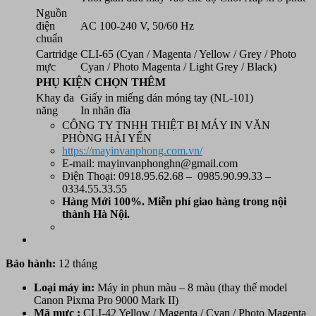
Nguồn
điện
AC 100-240 V, 50/60 Hz
chuẩn
Cartridge
CLI-65 (Cyan / Magenta / Yellow / Grey / Photo
mực
Cyan / Photo Magenta / Light Grey / Black)
PHỤ KIỆN CHỌN THÊM
Khay đa
Giấy in miếng dán móng tay (NL-101)
năng
In nhãn đĩa
CÔNG TY TNHH THIỆT BỊ MÁY IN VĂN
PHÒNG HẢI YẾN
https://mayinvanphong.com.vn/
E-mail: mayinvanphonghn@gmail.com
Điện Thoại: 0918.95.62.68 – 0985.90.99.33 –
0334.55.33.55
Hàng Mới 100%. Miễn phí
giao hàng trong nội
thành Hà Nội.
Bảo hành:
12 tháng
Loại máy in:
Máy in phun màu – 8 màu (thay thế model
Canon Pixma Pro 9000 Mark II)
Mã mực :
CLI-42 Yellow / Magenta / Cyan / Photo Magenta