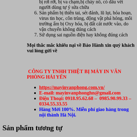
bị rơi rớt, bị va chạm,bị cháy nổ, có dấu vết
người dùng tự ý sửa chữa
Sản phẩm bị thiên tai, sét đánh, lũ lụt, hỏa hoạn,
virus tin học, côn trùng, động vật phá hỏng, môi
trường ẩm bị Oxy hóa, bị đất cát nước vào, do
vận chuyển không đúng cách
Sử dụng sai nguồn điện hay không đúng cách
Mọi thắc mắc khiếu nại về Bảo Hành xin quý khách
vui lòng gửi về
CÔNG TY TNHH THIỆT BỊ MÁY IN VĂN
PHÒNG HẢI YẾN
https://mayinvanphong.com.vn/
E-mail: mayinvanphonghn@gmail.com
Điện Thoại: 0918.95.62.68 – 0985.90.99.33 –
0334.55.33.55
Hàng Mới 100%. Miễn phí giao hàng trong
nội thành Hà Nội.
Sản phẩm tương tự