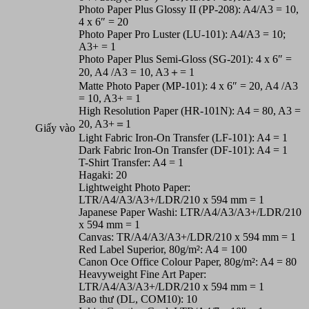
Photo Paper Plus Glossy II (PP-208): A4/A3 = 10,
4 x 6″ = 20
Photo Paper Pro Luster (LU-101): A4/A3 = 10;
A3+ = 1
Photo Paper Plus Semi-Gloss (SG-201): 4 x 6″ =
20, A4 /A3 = 10, A3＋= 1
Matte Photo Paper (MP-101): 4 x 6″ = 20, A4 /A3
= 10, A3+ = 1
High Resolution Paper (HR-101N): A4 = 80, A3 =
20, A3+＝1
Giấy vào
Light Fabric Iron-On Transfer (LF-101): A4 = 1
Dark Fabric Iron-On Transfer (DF-101): A4 = 1
T-Shirt Transfer: A4 = 1
Hagaki: 20
Lightweight Photo Paper:
LTR/A4/A3/A3+/LDR/210 x 594 mm = 1
Japanese Paper Washi: LTR/A4/A3/A3+/LDR/210
x 594 mm = 1
Canvas: TR/A4/A3/A3+/LDR/210 x 594 mm = 1
Red Label Superior, 80g/m²: A4 = 100
Canon Oce Office Colour Paper, 80g/m²: A4 = 80
Heavyweight Fine Art Paper:
LTR/A4/A3/A3+/LDR/210 x 594 mm = 1
Bao thư (DL, COM10): 10