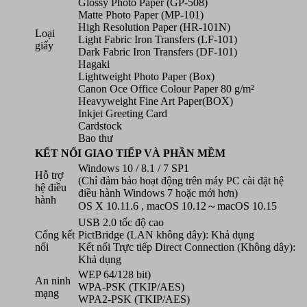
Glossy Photo Paper (GP-508)
Matte Photo Paper (MP-101)
High Resolution Paper (HR-101N)
Loại
Light Fabric Iron Transfers (LF-101)
giấy
Dark Fabric Iron Transfers (DF-101)
Hagaki
Lightweight Photo Paper (Box)
Canon Oce Office Colour Paper 80 g/m²
Heavyweight Fine Art Paper(BOX)
Inkjet Greeting Card
Cardstock
Bao thư
KẾT NỐI GIAO TIẾP VÀ PHẦN MỀM
Windows 10 / 8.1 / 7 SP1
Hỗ trợ
(Chỉ đảm bảo hoạt động trên máy PC cài đặt hệ
hệ điều
điều hành Windows 7 hoặc mới hơn)
hành
OS X 10.11.6 , macOS 10.12～macOS 10.15
USB 2.0 tốc độ cao
Cổng kết
PictBridge (LAN không dây): Khả dụng
nối
Kết nối Trực tiếp Direct Connection (Không dây):
Khả dụng
WEP 64/128 bit)
An ninh
WPA-PSK (TKIP/AES)
mạng
WPA2-PSK (TKIP/AES)