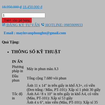
Giá
Giá
18.950.000
₫
18.450.000
₫
gốc
hiện
Máy
là:
tại
in
18.950.000 ₫.
là:
Thêm vào giỏ hàng
phun
18.450.000 ₫.
ĐĂNG KÝ TƯ VẤN
HOTLINE: 0985909933
Canon
Pixma
Email : mayinvanphonghn@gmail.com
PRO-
200
Quà Tặng:
số
lượng
THÔNG SỐ KỸ THUẬT
IN ẤN
Phương
Máy in phun màu A3
pháp in
Đầu
Tổng cộng 7.680 vòi phun
phun
Ảnh 11 x 14″ in trên giấy in khổ A3+, có viền
(Đen trắng / Màu, PT-101): Xấp xỉ 1 phút 30 giây
Tốc độ
Ảnh A4 / 8 x 10″ in trên giấy in khổ A4, có viền
in
(Màu, PT-101): Xấp xỉ 53 giây
Ảnh 4 x 6″, tràn viền (Màu, PT-101): Xấp xỉ 35