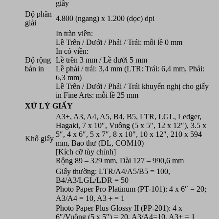
giây
Độ phân
4.800 (ngang) x 1.200 (dọc) dpi
giải
In tràn viền:
Lề Trên / Dưới / Phải / Trái: mỗi lề 0 mm
In có viền:
Độ rộng
Lề trên 3 mm / Lề dưới 5 mm
bản in
Lề phải / trái: 3,4 mm (LTR: Trái: 6,4 mm, Phải:
6,3 mm)
Lề Trên / Dưới / Phải / Trái khuyến nghị cho giấy
in Fine Arts: mỗi lề 25 mm
XỬ LÝ GIẤY
A3+, A3, A4, A5, B4, B5, LTR, LGL, Ledger,
Hagaki, 7 x 10″, Vuông (5 x 5″, 12 x 12″), 3.5 x
5″, 4 x 6″, 5 x 7″, 8 x 10″, 10 x 12″, 210 x 594
Khổ giấy
mm, Bao thư (DL, COM10)
[Kích cỡ tùy chỉnh]
Rộng 89 – 329 mm, Dài 127 – 990,6 mm
Giấy thường: LTR/A4/A5/B5 = 100,
B4/A3/LGL/LDR = 50
Photo Paper Pro Platinum (PT-101): 4 x 6″ = 20;
A3/A4 = 10, A3＋= 1
Photo Paper Plus Glossy II (PP-201): 4 x
6″/Vuông (5 x 5″) = 20, A3/A4=10, A3+ = 1