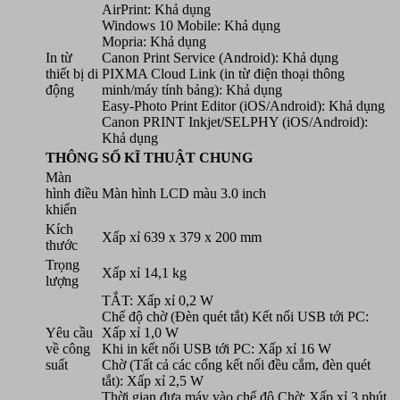
AirPrint: Khả dụng
Windows 10 Mobile: Khả dụng
Mopria: Khả dụng
In từ
Canon Print Service (Android): Khả dụng
thiết bị di
PIXMA Cloud Link (in từ điện thoại thông
động
minh/máy tính bảng): Khả dụng
Easy-Photo Print Editor (iOS/Android): Khả dụng
Canon PRINT Inkjet/SELPHY (iOS/Android):
Khả dụng
THÔNG SỐ KĨ THUẬT CHUNG
Màn
hình điều
Màn hình LCD màu 3.0 inch
khiển
Kích
Xấp xỉ 639 x 379 x 200 mm
thước
Trọng
Xấp xỉ 14,1 kg
lượng
TẮT: Xấp xỉ 0,2 W
Chế độ chờ (Đèn quét tắt) Kết nối USB tới PC:
Yêu cầu
Xấp xỉ 1,0 W
về công
Khi in kết nối USB tới PC: Xấp xỉ 16 W
suất
Chờ (Tất cả các cổng kết nối đều cắm, đèn quét
tắt): Xấp xỉ 2,5 W
Thời gian đưa máy vào chế độ Chờ: Xấp xỉ 3 phút