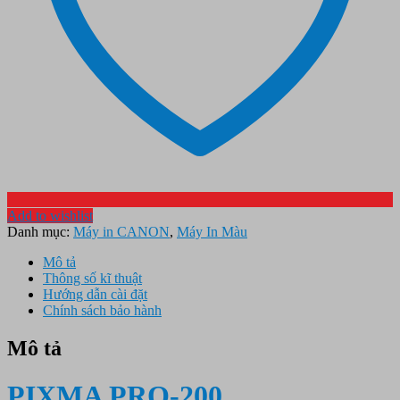
Add to wishlist
Danh mục:
Máy in CANON
,
Máy In Màu
Mô tả
Thông số kĩ thuật
Hướng dẫn cài đặt
Chính sách bảo hành
Mô tả
PIXMA PRO-200