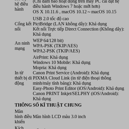
(Chỉ đảm bảo hoạt động trên máy PC cài đặt hệ
hệ điều
điều hành Windows 7 hoặc mới hơn)
hành
OS X 10.11.6 , macOS 10.12～macOS 10.15
USB 2.0 tốc độ cao
Cổng kết
PictBridge (LAN không dây): Khả dụng
nối
Kết nối Trực tiếp Direct Connection (Không dây):
Khả dụng
WEP 64/128 bit)
An ninh
WPA-PSK (TKIP/AES)
mạng
WPA2-PSK (TKIP/AES)
AirPrint: Khả dụng
Windows 10 Mobile: Khả dụng
Mopria: Khả dụng
In từ
Canon Print Service (Android): Khả dụng
thiết bị di
PIXMA Cloud Link (in từ điện thoại thông
động
minh/máy tính bảng): Khả dụng
Easy-Photo Print Editor (iOS/Android): Khả dụng
Canon PRINT Inkjet/SELPHY (iOS/Android):
Khả dụng
THÔNG SỐ KĨ THUẬT CHUNG
Màn
hình điều
Màn hình LCD màu 3.0 inch
khiển
Kích