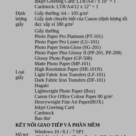
Inkjet Greeting Card: LTR/A4/7 x 10″ = 1
Cardstock: LTR/A4/12 x 12″ = 1
Định
Giấy thường: 64 – 105 g/m²
lượng
Giấy ảnh chuyên biệt của Canon (định lượng tối
giấy
đa): xấp xỉ 380 g/m²
Giấy thường
Photo Paper Pro Platinum (PT-101)
Photo Paper Pro Luster (LU-101)
Photo Paper Semi-Gloss (SG-201)
Photo Paper Plus Glossy II (PP-201, PP-208)
Glossy Photo Paper (GP-508)
Matte Photo Paper (MP-101)
High Resolution Paper (HR-101N)
Loại
Light Fabric Iron Transfers (LF-101)
giấy
Dark Fabric Iron Transfers (DF-101)
Hagaki
Lightweight Photo Paper (Box)
Canon Oce Office Colour Paper 80 g/m²
Heavyweight Fine Art Paper(BOX)
Inkjet Greeting Card
Cardstock
Bao thư
KẾT NỐI GIAO TIẾP VÀ PHẦN MỀM
Windows 10 / 8.1 / 7 SP1
Hỗ trợ