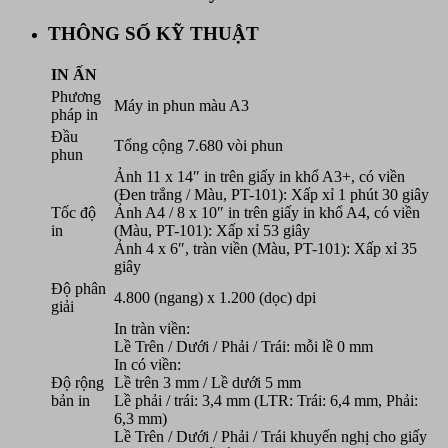
THÔNG SỐ KỸ THUẬT
IN ẤN
Phương
Máy in phun màu A3
pháp in
Đầu
Tổng cộng 7.680 vòi phun
phun
Ảnh 11 x 14″ in trên giấy in khổ A3+, có viền
(Đen trắng / Màu, PT-101): Xấp xỉ 1 phút 30 giây
Tốc độ
Ảnh A4 / 8 x 10″ in trên giấy in khổ A4, có viền
in
(Màu, PT-101): Xấp xỉ 53 giây
Ảnh 4 x 6″, tràn viền (Màu, PT-101): Xấp xỉ 35
giây
Độ phân
4.800 (ngang) x 1.200 (dọc) dpi
giải
In tràn viền:
Lề Trên / Dưới / Phải / Trái: mỗi lề 0 mm
In có viền:
Độ rộng
Lề trên 3 mm / Lề dưới 5 mm
bản in
Lề phải / trái: 3,4 mm (LTR: Trái: 6,4 mm, Phải:
6,3 mm)
Lề Trên / Dưới / Phải / Trái khuyến nghị cho giấy