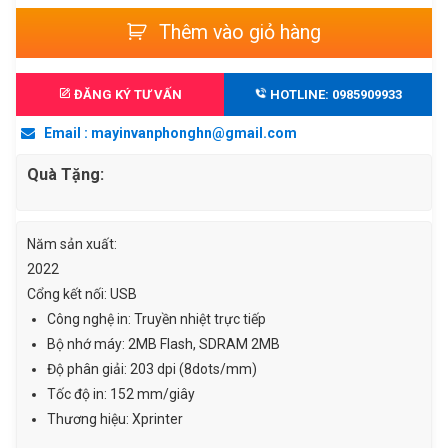
GỐC
HIỆN
Máy
Thêm vào giỏ hàng
LÀ:
TẠI
in
1.650.000 ₫.
LÀ:
mã
1.450.000 ₫.
vạch
ĐĂNG KÝ TƯ VẤN
HOTLINE: 0985909933
Xprinter
Email : mayinvanphonghn@gmail.com
XP
350B
Quà Tặng:
số
lượng
Năm sản xuất:
2022
Cổng kết nối: USB
Công nghệ in: Truyền nhiệt trực tiếp
Bộ nhớ máy: 2MB Flash, SDRAM 2MB
Độ phân giải: 203 dpi (8dots/mm)
Tốc độ in: 152 mm/giây
Thương hiệu: Xprinter