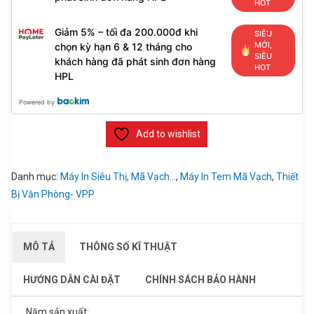
HOT
Giảm 5% – tối đa 200.000đ khi
SIÊU
MỚI,
chọn kỳ hạn 6 & 12 tháng cho
SIÊU
khách hàng đã phát sinh đơn hàng
HOT
HPL
Powered by
Add to wishlist
Danh mục:
Máy In Siêu Thị, Mã Vạch...
,
Máy In Tem Mã Vạch
,
Thiết
Bị Văn Phòng- VPP
MÔ TẢ
THÔNG SỐ KĨ THUẬT
HƯỚNG DẪN CÀI ĐẶT
CHÍNH SÁCH BẢO HÀNH
Năm sản xuất: