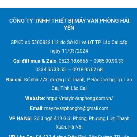
CÔNG TY TNHH THIẾT BỊ MÁY VĂN PHÒNG HẢI
YẾN
GPKD số 5300822112 do Sở KH và ĐT TP Lào Cai cấp
ngày 11/03/2024
Gọi đặt mua &
Zalo
: 0523.18.6666 – 0985.90.99.33
0334.55.33.55 – 0918.95.62.68
Địa chỉ:
Số nhà 273, đường Lê Thanh, P. Bắc Cường, Tp. Lào
Cai, Tỉnh Lào Cai
Website:
https://mayinvanphong.com.vn/
Email
: mayinvanphonghn@gmail.com
VP Hà Nội
: Số 3 ngõ 419 Giải Phóng, Phương Liệt, Thanh
Xuân, Hà Nôi