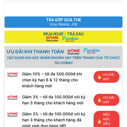
TRẢ GÓP QUA THẺ
Visa, Master, JCB
MUA NGAY - TRẢ SAU
ƯU ĐÃI KHI THANH TOÁN
(SỬ DỤNG KHI XÁC NHẬN KHOẢN VAY TRÊN TRANG CỦA TỔ CHỨC
TÀI CHÍNH)
Giảm 10% – tối đa 500.000đ khi
ƯU ĐÃI
HOT
chọn kỳ hạn 6 & 12 tháng cho
khách hàng mới
Giảm 3% – tối đa 100.000đ với kỳ
ƯU ĐÃI
HOT
hạn 3 tháng cho khách hàng mới
Giảm 3% – tối đa 100.000đ với kỳ
SIÊU
MỚI,
hạn 3 tháng cho khách hàng đã
SIÊU
phát sinh đơn hàng HPL