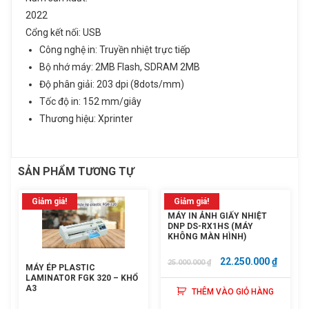
2022
Cổng kết nối: USB
Công nghệ in: Truyền nhiệt trực tiếp
ĐĂNG KÝ TƯ VẤN
Bộ nhớ máy: 2MB Flash, SDRAM 2MB
Họ và tên
Độ phân giải: 203 dpi (8dots/mm)
Sản phẩm vừa được thêm vào giỏ
hàng
Tốc độ in: 152 mm/giây
Thương hiệu: Xprinter
Số điện thoại
Máy in mã vạch Xprinter XP 350B
Nhu cầu cần tư vấn
Giá: 1,450,000 đ
SẢN PHẨM TƯƠNG TỰ
Giỏ hàng hiện có:
0
sản phẩm
Giảm giá!
Giảm giá!
MÁY IN ẢNH GIẤY NHIỆT
Tiếp tục mua hàng
DNP DS-RX1HS (MÁY
KHÔNG MÀN HÌNH)
GIÁ
GIÁ
22.250.000
₫
25.000.000
₫
Đi đến giỏ hàng
MÁY ÉP PLASTIC
GỐC
HIỆN
LAMINATOR FGK 320 – KHỔ
A3
THÊM VÀO GIỎ HÀNG
LÀ:
TẠI
Gửi thông tin