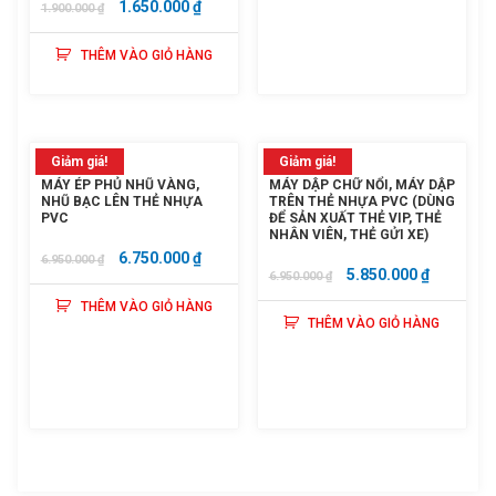
GIÁ
GIÁ
25.000.000 ₫.
LÀ:
1.650.000
₫
1.900.000
₫
GỐC
HIỆN
22.250.
THÊM VÀO GIỎ HÀNG
LÀ:
TẠI
1.900.000 ₫.
LÀ:
1.650.000 ₫.
Giảm giá!
Giảm giá!
MÁY ÉP PHỦ NHŨ VÀNG,
MÁY DẬP CHỮ NỔI, MÁY DẬP
NHŨ BẠC LÊN THẺ NHỰA
TRÊN THẺ NHỰA PVC (DÙNG
PVC
ĐỂ SẢN XUẤT THẺ VIP, THẺ
NHÂN VIÊN, THẺ GỬI XE‎)
GIÁ
GIÁ
6.750.000
₫
6.950.000
₫
GIÁ
GIÁ
5.850.000
₫
6.950.000
₫
GỐC
HIỆN
GỐC
HIỆN
THÊM VÀO GIỎ HÀNG
LÀ:
TẠI
THÊM VÀO GIỎ HÀNG
LÀ:
TẠI
6.950.000 ₫.
LÀ:
6.950.000 ₫.
LÀ:
6.750.000 ₫.
5.850.000