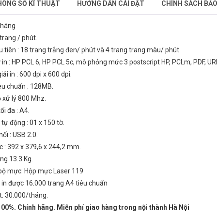
ÔNG SỐ KĨ THUẬT
HƯỚNG DẪN CÀI ĐẶT
CHÍNH SÁCH BẢ
tháng
Gửi thông tin
trang / phút.
u tiên : 18 trang trắng đen/ phút và 4 trang trang màu/ phút
in : HP PCL 6, HP PCL 5c, mô phỏng mức 3 postscript HP, PCLm, PDF, URF
ải in : 600 dpi x 600 dpi.
êu chuẩn : 128MB.
 xử lý 800 Mhz.
ối đa : A4.
tự động : 01 x 150 tờ.
ối : USB 2.0.
c : 392 x 379,6 x 244,2 mm.
ng 13.3 Kg.
bộ mực: Hộp mực Laser 119
in được 16.000 trang A4 tiêu chuẩn
: 30.000/tháng.
00%. Chính hãng. Miễn phí giao hàng trong nội thành Hà Nội