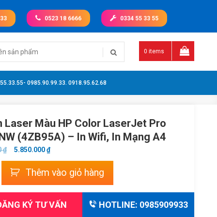
 33
0523 18 6666
0334 55 33 55
0 items
.55.33.55- 0985.90.99.33. 0918.95.62.68
n Laser Màu HP Color LaserJet Pro
W (4ZB95A) – In Wifi, In Mạng A4
GIÁ
GIÁ
0
₫
5.850.000
₫
GỐC
HIỆN
Thêm vào giỏ hàng
LÀ:
TẠI
6.500.000 ₫.
LÀ:
5.850.000 ₫.
ĂNG KÝ TƯ VẤN
HOTLINE: 0985909933