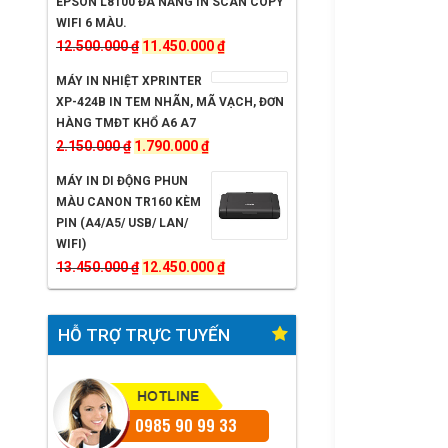
EPSON L8100 ĐA NĂNG IN SCAN COPY
11.650.000 ₫.
là:
WIFI 6 MÀU.
Giá
10.950.000 ₫.
Giá
12.500.000
₫
11.450.000
₫
gốc
hiện
MÁY IN NHIỆT XPRINTER
là:
tại
XP-424B IN TEM NHÃN, MÃ VẠCH, ĐƠN
12.500.000 ₫.
là:
HÀNG TMĐT KHỔ A6 A7
Giá
Giá
11.450.000 ₫.
2.150.000
₫
1.790.000
₫
gốc
hiện
MÁY IN DI ĐỘNG PHUN
là:
tại
MÀU CANON TR160 KÈM
2.150.000 ₫.
là:
PIN (A4/A5/ USB/ LAN/
WIFI)
1.790.000 ₫.
Giá
Giá
13.450.000
₫
12.450.000
₫
gốc
hiện
là:
tại
HỖ TRỢ TRỰC TUYẾN
13.450.000 ₫.
là:
12.450.000 ₫.
0985 90 99 33