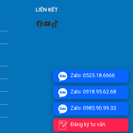
LIÊN KẾT
Facebook
Youtube
TikTok
Zalo: 0523.18.6666
Zalo: 0918.95.62.68
Zalo: 0985.90.99.33
Đăng ký tư vấn