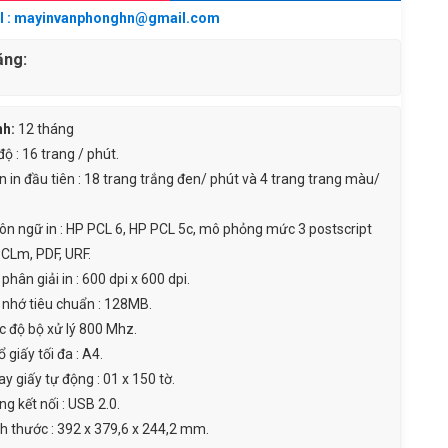
 : mayinvanphonghn@gmail.com
ặng:
nh:
12 tháng
ộ : 16 trang / phút.
n in đầu tiên : 18 trang trắng đen/ phút và 4 trang trang màu/
ôn ngữ in : HP PCL 6, HP PCL 5c, mô phỏng mức 3 postscript
PCLm, PDF, URF.
phân giải in : 600 dpi x 600 dpi.
 nhớ tiêu chuẩn : 128MB.
c độ bộ xử lý 800 Mhz.
 giấy tối đa : A4.
y giấy tự động : 01 x 150 tờ.
g kết nối : USB 2.0.
ch thước : 392 x 379,6 x 244,2 mm.