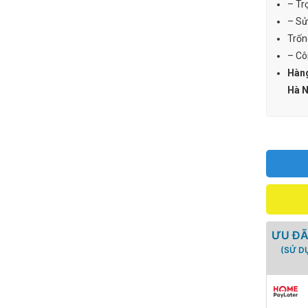
– Tr
– Sử
Trốn
– Cô
Hàng
Hà N
ƯU ĐÃ
(SỬ D