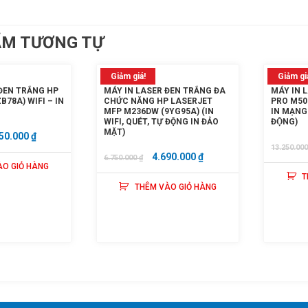
ẨM TƯƠNG TỰ
Giảm giá!
Giảm gi
ĐEN TRẮNG HP
MÁY IN LASER ĐEN TRẮNG ĐA
MÁY IN 
B78A) WIFI – IN
CHỨC NĂNG HP LASERJET
PRO M501
MFP M236DW (9YG95A) (IN
IN MẠNG 
WIFI, QUÉT, TỰ ĐỘNG IN ĐẢO
ĐỘNG)
MẶT)
GIÁ
50.000
₫
13.250.00
C
HIỆN
GIÁ
GIÁ
4.690.000
₫
6.750.000
₫
ÀO GIỎ HÀNG
TẠI
GỐC
HIỆN
T
50.000 ₫.
LÀ:
THÊM VÀO GIỎ HÀNG
LÀ:
TẠI
2.950.000 ₫.
6.750.000 ₫.
LÀ:
4.690.000 ₫.