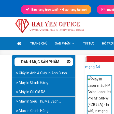
Skip
to
Bán hàng trực tuyến - Giao hàng tận nơi
may
content
Máy In Văn Phòng
Giá tốt nhất thị trường
TRANG CHỦ
SẢN PHẨM
TIN TỨC
HỖ TRỢ
DANH MỤC SẢN PHẨM
Giấy In Ảnh & Giấy In Ảnh Cuộn
Máy In Chính Hãng
Máy In Cũ Giá Rẻ
Máy In Siêu Thị, Mã Vạch…
Mực In Chính Hãng