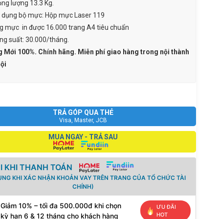
ọng lượng 13.3 Kg.
 dụng bộ mực: Hộp mực Laser 119
g mực in được 16.000 trang A4 tiêu chuẩn
ng suất: 30.000/tháng.
 Mới 100%. Chính hãng. Miễn phí giao hàng trong nội thành
ội
TRẢ GÓP QUA THẺ
Visa, Master, JCB
MUA NGAY - TRẢ SAU
I KHI THANH TOÁN
ỤNG KHI XÁC NHẬN KHOẢN VAY TRÊN TRANG CỦA TỔ CHỨC TÀI
CHÍNH)
Giảm 10% – tối đa 500.000đ khi chọn
ƯU ĐÃI
HOT
kỳ hạn 6 & 12 tháng cho khách hàng