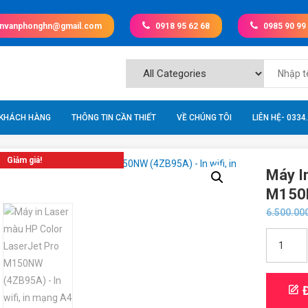
invanphonghn@gmail.com
0918 95 62 68
0985 90 99
 KHÁCH HÀNG
THÔNG TIN CẦN THIẾT
VỀ CHÚNG TÔI
LIÊN HỆ- 0334
Giảm giá!
Máy I
M150N
6.500.00
Máy
in
Laser
màu
Đ
HP