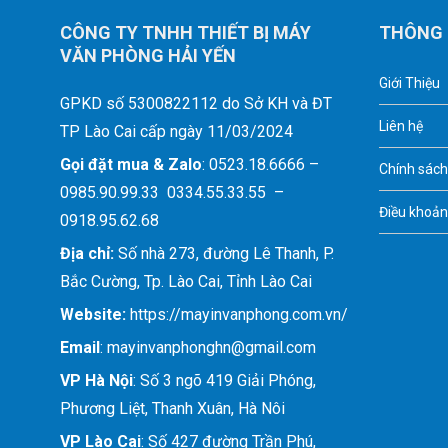
CÔNG TY TNHH THIẾT BỊ MÁY
THÔNG 
VĂN PHÒNG HẢI YẾN
Giới Thiệu
GPKD số 5300822112 do Sở KH và ĐT
Liên hệ
TP Lào Cai cấp ngày 11/03/2024
Gọi đặt mua &
Zalo
: 0523.18.6666 –
Chính sách
0985.90.99.33 0334.55.33.55 –
Điều khoản
0918.95.62.68
Địa chỉ:
Số nhà 273, đường Lê Thanh, P.
Bắc Cường, Tp. Lào Cai, Tỉnh Lào Cai
Website:
https://mayinvanphong.com.vn/
Email
: mayinvanphonghn@gmail.com
VP Hà Nội
: Số 3 ngõ 419 Giải Phóng,
Phương Liệt, Thanh Xuân, Hà Nôi
VP Lào Cai
: Số 427 đường Trần Phú,