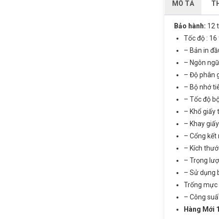
MÔ TẢ
TH
Bảo hành:
12 
Tốc độ : 16 
– Bản in đầ
– Ngôn ngữ 
– Độ phân gi
– Bộ nhớ ti
– Tốc độ bộ
– Khổ giấy t
– Khay giấy 
– Cổng kết n
– Kích thướ
– Trọng lượ
– Sử dụng 
Trống mực 
– Công suất
Hàng Mới 1