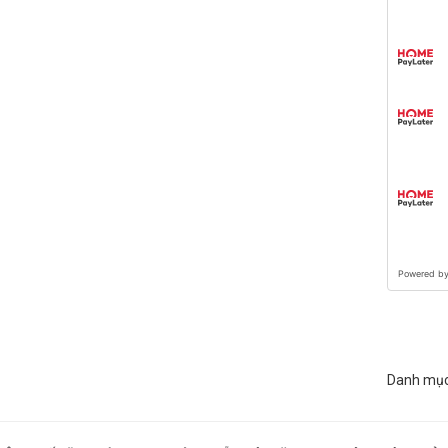
ĐĂNG KÝ TƯ VẤN
Họ và tên
Sản phẩm vừa được thêm vào giỏ hàng
Số điện thoại
Máy in Laser màu HP Color
Powered b
LaserJet Pro M150NW
Nhu cầu cần tư vấn
(4ZB95A) – In wifi, in mạng A4
Giá: 5,850,000 đ
Danh mụ
Giỏ hàng hiện có:
0
sản phẩm
Tiếp tục mua hàng
Đi đến giỏ hàng