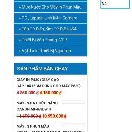
Mưc Nước Cho Máy In Phun Mầu
PC , Laptop, Linh Kiện, Camera
Tân Từ Điển, Kim Từ Điển USA
Thiết Bị Văn Phòng- VPP
Vật Tư In-Thiết Bị Ngành In
SẢN PHẨM BÁN CHẠY
GIẤY IN P430 (GIẤY CAO
CẤP 10X15CM DÙNG CHO MÁY P630)
Giá
Giá
4.850.000
₫
4.150.000
₫
gốc
hiện
MÁY IN ĐA CHỨC NĂNG
là:
tại
CANON MF463DW II
4.850.000 ₫.
là:
Giá
Giá
11.650.000
₫
10.950.000
₫
4.150.000 ₫.
gốc
hiện
MÁY IN PHUN MẦU
là:
tại