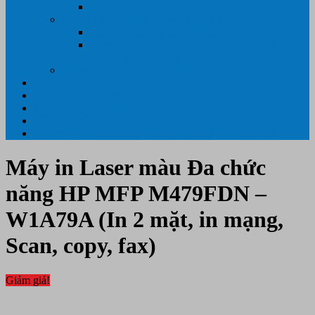
Máy hủy tài liệu
GIẤY IN – THIẾT BỊ NGÀNH IN
Giấy In Ảnh Cuộn Khổ Lớn
Giấy ÉP PLASTIC ( ÉP GIẤY TỜ, ÉP ẢNH,
ÉP CMT, ÉP DẺO)
Máy tính PC- Laptop- Màn Hình – Máy Văn Phòng
Tin tức
Hỗ Trợ Khách Hàng
Thông Tin Cần Thiết
Về chúng tôi
Liên Hệ- 0334.55.33.55- 0985.90.99.33. 0918.95.62.68
Máy in Laser màu Đa chức
năng HP MFP M479FDN –
W1A79A (In 2 mặt, in mạng,
Scan, copy, fax)
Giảm giá!