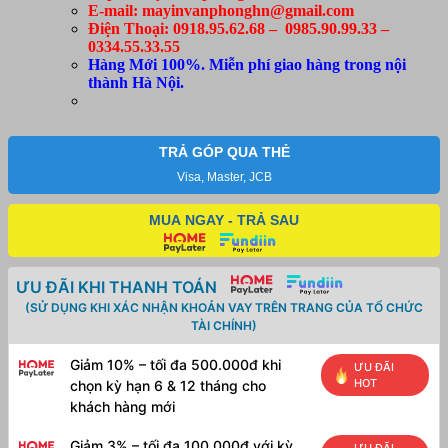
E-mail: mayinvanphonghn@gmail.com
Điện Thoại: 0918.95.62.68 – 0985.90.99.33 –
0334.55.33.55
Hàng Mới 100%. Miễn phí giao hàng trong nội
thành Hà Nội.
TRẢ GÓP QUA THẺ
Visa, Master, JCB
MUA NGAY - TRẢ SAU
ƯU ĐÃI KHI THANH TOÁN
(SỬ DỤNG KHI XÁC NHẬN KHOẢN VAY TRÊN TRANG CỦA TỔ CHỨC
TÀI CHÍNH)
Giảm 10% – tối đa 500.000đ khi
ƯU ĐÃI
HOT
chọn kỳ hạn 6 & 12 tháng cho
khách hàng mới
Giảm 3% – tối đa 100.000đ với kỳ