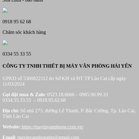
0918 95 62 68
Chăm sóc khách hàng
0334 55 33 55
CÔNG TY TNHH THIẾT BỊ MÁY VĂN PHÒNG HẢI YẾN
GPKD số 5300822112 do Sở KH và ĐT TP Lào Cai cấp ngày
11/03/2024
Gọi đặt mua &
Zalo
: 0523.18.6666 – 0985.90.99.33
0334.55.33.55 – 0918.95.62.68
Địa chỉ:
Số nhà 273, đường Lê Thanh, P. Bắc Cường, Tp. Lào Cai,
Tỉnh Lào Cai
Website:
https://mayinvanphong.com.vn/
Email
: mayinvanphonghn@gmail.com