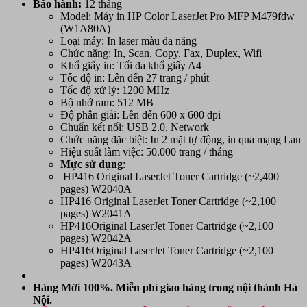
Bảo hành:
12 tháng
Model: Máy in HP Color LaserJet Pro MFP M479fdw
(W1A80A)
Loại máy: In laser màu đa năng
Chức năng: In, Scan, Copy, Fax, Duplex, Wifi
Khổ giấy in: Tối đa khổ giấy A4
Tốc độ in: Lên đến 27 trang / phút
Tốc độ xử lý: 1200 MHz
Bộ nhớ ram: 512 MB
Độ phân giải: Lên đến 600 x 600 dpi
Chuẩn kết nối: USB 2.0, Network
Chức năng đặc biệt: In 2 mặt tự động, in qua mạng Lan
Hiệu suất làm việc: 50.000 trang / tháng
Mực sử dụng
:
HP416 Original LaserJet Toner Cartridge (~2,400
pages) W2040A
HP416 Original LaserJet Toner Cartridge (~2,100
pages) W2041A
HP416Original LaserJet Toner Cartridge (~2,100
pages) W2042A
HP416Original LaserJet Toner Cartridge (~2,100
pages) W2043A
Hàng Mới 100%. Miễn phí giao hàng trong nội thành Hà
Nội.