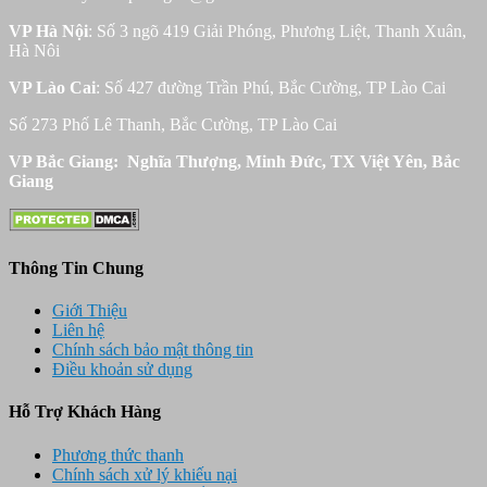
VP Hà Nội
: Số 3 ngõ 419 Giải Phóng, Phương Liệt, Thanh Xuân,
Hà Nôi
VP Lào Cai
: Số 427 đường Trần Phú, Bắc Cường, TP Lào Cai
Số 273 Phố Lê Thanh, Bắc Cường, TP Lào Cai
VP Bắc Giang: Nghĩa Thượng, Minh Đức, TX Việt Yên, Bắc
Giang
Thông Tin Chung
Giới Thiệu
Liên hệ
Chính sách bảo mật thông tin
Điều khoản sử dụng
Hỗ Trợ Khách Hàng
Phương thức thanh
Chính sách xử lý khiếu nại