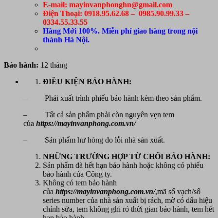
E-mail: mayinvanphonghn@gmail.com
Điện Thoại: 0918.95.62.68 – 0985.90.99.33 –
0334.55.33.55
Hàng Mới 100%. Miễn phí giao hàng trong nội
thành Hà Nội.
Bảo hành:
12 tháng
ĐIỀU KIỆN BẢO HÀNH:
– Phải xuất trình phiếu bảo hành kèm theo sản phẩm.
– Tất cả sản phẩm phải còn nguyên vẹn tem
của
https://mayinvanphong.com.vn/
– Sản phẩm hư hỏng do lỗi nhà sản xuất.
NHỮNG TRƯỜNG HỢP TỪ CHỐI BẢO HÀNH:
Sản phẩm đã hết hạn bảo hành hoặc không có phiếu
bảo hành của Công ty.
Không có tem bảo hành
của
https://mayinvanphong.com.vn/
,mã số vạch/số
series number của nhà sản xuất bị rách, mờ có dấu hiệu
chỉnh sửa, tem không ghi rỏ thời gian bảo hành, tem hết
hạn bảo hành