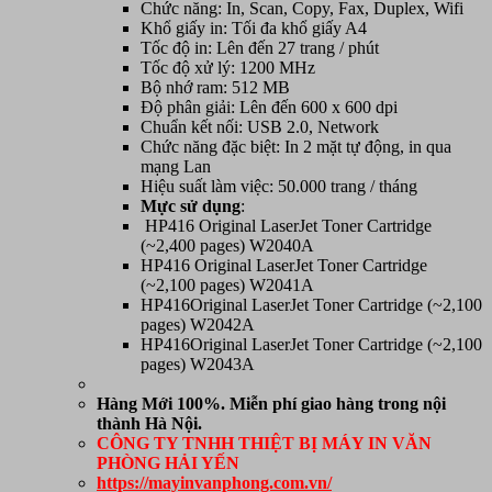
Chức năng: In, Scan, Copy, Fax, Duplex, Wifi
Khổ giấy in: Tối đa khổ giấy A4
Tốc độ in: Lên đến 27 trang / phút
Tốc độ xử lý: 1200 MHz
Bộ nhớ ram: 512 MB
Độ phân giải: Lên đến 600 x 600 dpi
Chuẩn kết nối: USB 2.0, Network
Chức năng đặc biệt: In 2 mặt tự động, in qua
mạng Lan
Hiệu suất làm việc: 50.000 trang / tháng
Mực sử dụng
:
HP416 Original LaserJet Toner Cartridge
(~2,400 pages) W2040A
HP416 Original LaserJet Toner Cartridge
(~2,100 pages) W2041A
HP416Original LaserJet Toner Cartridge (~2,100
pages) W2042A
HP416Original LaserJet Toner Cartridge (~2,100
pages) W2043A
Hàng Mới 100%. Miễn phí giao hàng trong nội
thành Hà Nội.
CÔNG TY TNHH THIỆT BỊ MÁY IN VĂN
PHÒNG HẢI YẾN
https://mayinvanphong.com.vn/