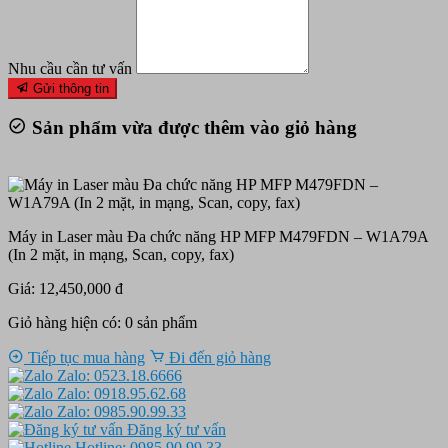
Nhu cầu cần tư vấn
Gửi thông tin
Sản phẩm vừa được thêm vào giỏ hàng
Máy in Laser màu Đa chức năng HP MFP M479FDN – W1A79A
(In 2 mặt, in mạng, Scan, copy, fax)
Giá: 12,450,000 đ
Giỏ hàng hiện có:
0
sản phẩm
Tiếp tục mua hàng
Đi đến giỏ hàng
Zalo: 0523.18.6666
Zalo: 0918.95.62.68
Zalo: 0985.90.99.33
Đăng ký tư vấn
Hotline: 0985.90.99.33