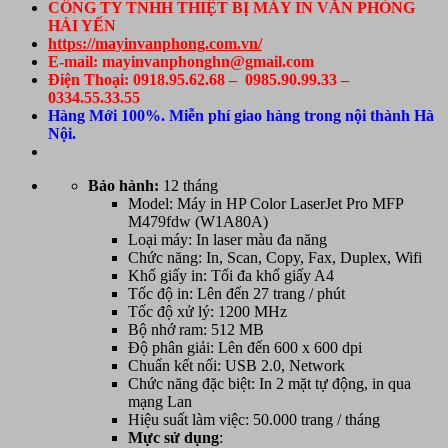
CÔNG TY TNHH THIỆT BỊ MÁY IN VĂN PHÒNG
HẢI YẾN
https://mayinvanphong.com.vn/
E-mail: mayinvanphonghn@gmail.com
Điện Thoại: 0918.95.62.68 – 0985.90.99.33 –
0334.55.33.55
Hàng Mới 100%. Miễn phí giao hàng trong nội thành Hà
Nội.
Bảo hành:
12 tháng
Model: Máy in HP Color LaserJet Pro MFP
M479fdw (W1A80A)
Loại máy: In laser màu đa năng
Chức năng: In, Scan, Copy, Fax, Duplex, Wifi
Khổ giấy in: Tối đa khổ giấy A4
Tốc độ in: Lên đến 27 trang / phút
Tốc độ xử lý: 1200 MHz
Bộ nhớ ram: 512 MB
Độ phân giải: Lên đến 600 x 600 dpi
Chuẩn kết nối: USB 2.0, Network
Chức năng đặc biệt: In 2 mặt tự động, in qua
mạng Lan
Hiệu suất làm việc: 50.000 trang / tháng
Mực sử dụng
: