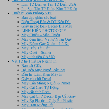
Kim Từ Điên & Tân Từ Điển USA
Pin,Sạc Tân Từ Điển, Kim Từ Điển
Thiết Bị Văn Phòng- VPP
Bàn dập ghim các loại
Điện Thoại Bàn & ĐT Kéo Dài
Giấy in các loại- Decal- Bìa Mầu
LINH KIỆN PHOTOCOPY
Máy Chiếu – Màn Chiếu
Máy đếm tiền- Vật tư Ngân Quỹ
Máy Đóng Gáy Xoắn – Lò Xo
Máy Hủy Tài Liệu
Máy Quét – Scaner
Máy tính tiền CASIO
Vật Tư In-Thiết Bị Ngành In
Bàn cắt Giấy
Bộ Tiếp Mực Ngoài các loại
Đầu In- Linh Kiện Máy In
Giấy cắt chữ Decal
Máy Cán Màng Nguội & Nhiệt
Máy Cắt Card Tự Động
Máy cắt chữ Decal
Máy Cắt Chữ Decal- Ban Cắt Giấy
Máy Ép Plastic – Giấy Ép Plastic
Máy Hàn Miệng Túi