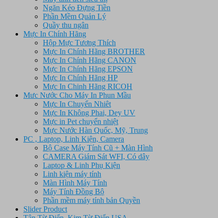
Ngăn Kéo Đựng Tiền
Phần Mềm Quản Lý
Quầy thu ngân
Mực In Chính Hãng
Hộp Mực Tương Thích
Mực In Chính Hãng BROTHER
Mực In Chính Hãng CANON
Mực In Chính Hãng EPSON
Mực In Chính Hãng HP
Mực In Chinh Hãng RICOH
Mưc Nước Cho Máy In Phun Mầu
Mực In Chuyển Nhiêt
Mực In Không Phai, Dey UV
Mực in Pet chuyển nhiệt
Mực Nước Hàn Quốc, Mỹ, Trung
PC , Laptop, Linh Kiện, Camera
Bộ Case Máy Tính Cũ + Màn Hình
CAMERA Giám Sát WFI, Có dây
Laptop & Linh Phụ Kiện
Linh kiện máy tính
Màn Hình Máy Tính
Máy Tính Đồng Bộ
Phần mềm máy tính bản Quyền
Slider Product
Tân Từ Điển, Kim Từ Điển USA