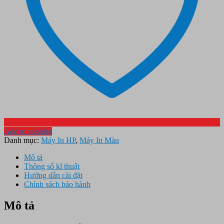
Add to wishlist
Danh mục:
Máy In HP
,
Máy In Màu
Mô tả
Thông số kĩ thuật
Hướng dẫn cài đặt
Chính sách bảo hành
Mô tả