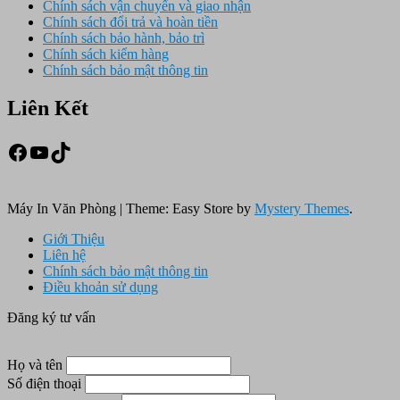
Chính sách vận chuyển và giao nhận
Chính sách đổi trả và hoàn tiền
Chính sách bảo hành, bảo trì
Chính sách kiểm hàng
Chính sách bảo mật thông tin
Liên Kết
Facebook
Youtube
TikTok
Máy In Văn Phòng
|
Theme: Easy Store by
Mystery Themes
.
Giới Thiệu
Liên hệ
Chính sách bảo mật thông tin
Điều khoản sử dụng
Đăng ký tư vấn
Họ và tên
Số điện thoại