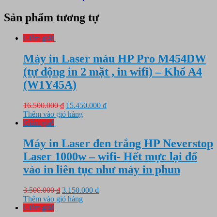
Sản phẩm tương tự
Giảm giá!
Máy in Laser màu HP Pro M454DW
(tự động in 2 mặt , in wifi) – Khổ A4
(W1Y45A)
Giá
Giá
16.500.000
₫
15.450.000
₫
gốc
hiện
Thêm vào giỏ hàng
là:
tại
Giảm giá!
16.500.000 ₫.
là:
15.450.000 ₫.
Máy in Laser đen trắng HP Neverstop
Laser 1000w – wifi- Hết mực lại đổ
vào in liên tục như máy in phun
Giá
Giá
3.500.000
₫
3.150.000
₫
gốc
hiện
Thêm vào giỏ hàng
là:
tại
Giảm giá!
3.500.000 ₫.
là: