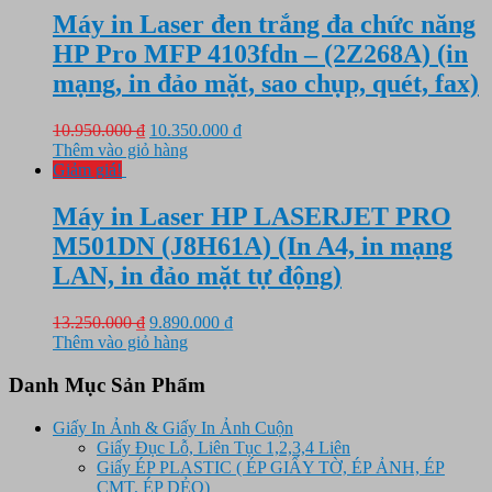
3.150.000 ₫.
Máy in Laser đen trắng đa chức năng
HP Pro MFP 4103fdn – (2Z268A) (in
mạng, in đảo mặt, sao chụp, quét, fax)
Giá
Giá
10.950.000
₫
10.350.000
₫
gốc
hiện
Thêm vào giỏ hàng
là:
tại
Giảm giá!
10.950.000 ₫.
là:
10.350.000 ₫.
Máy in Laser HP LASERJET PRO
M501DN (J8H61A) (In A4, in mạng
LAN, in đảo mặt tự động)
Giá
Giá
13.250.000
₫
9.890.000
₫
gốc
hiện
Thêm vào giỏ hàng
là:
tại
13.250.000 ₫.
là:
Danh Mục Sản Phẩm
9.890.000 ₫.
Giấy In Ảnh & Giấy In Ảnh Cuộn
Giấy Đục Lỗ, Liên Tục 1,2,3,4 Liên
Giấy ÉP PLASTIC ( ÉP GIẤY TỜ, ÉP ẢNH, ÉP
CMT, ÉP DẺO)