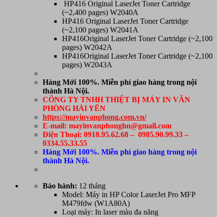
HP416 Original LaserJet Toner Cartridge
(~2,400 pages) W2040A
HP416 Original LaserJet Toner Cartridge
(~2,100 pages) W2041A
HP416Original LaserJet Toner Cartridge (~2,100
pages) W2042A
HP416Original LaserJet Toner Cartridge (~2,100
pages) W2043A
Hàng Mới 100%. Miễn phí giao hàng trong nội
thành Hà Nội.
CÔNG TY TNHH THIỆT BỊ MÁY IN VĂN
PHÒNG HẢI YẾN
https://mayinvanphong.com.vn/
E-mail: mayinvanphonghn@gmail.com
Điện Thoại: 0918.95.62.68 – 0985.90.99.33 –
0334.55.33.55
Hàng Mới 100%. Miễn phí giao hàng trong nội
thành Hà Nội.
Bảo hành:
12 tháng
Model: Máy in HP Color LaserJet Pro MFP
M479fdw (W1A80A)
Loại máy: In laser màu đa năng