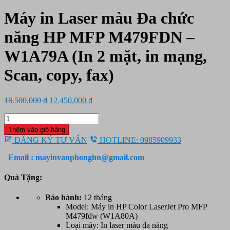
Máy in Laser màu Đa chức
năng HP MFP M479FDN –
W1A79A (In 2 mặt, in mạng,
Scan, copy, fax)
Giá
Giá
18.500.000
₫
12.450.000
₫
gốc
hiện
Máy
là:
tại
in
18.500.000 ₫.
là:
Thêm vào giỏ hàng
Laser
12.450.000 ₫.
ĐĂNG KÝ TƯ VẤN
HOTLINE: 0985909933
màu
Đa
Email : mayinvanphonghn@gmail.com
chức
năng
Quà Tặng:
HP
MFP
Bảo hành:
12 tháng
M479FDN
Model: Máy in HP Color LaserJet Pro MFP
-
M479fdw (W1A80A)
W1A79A
Loại máy: In laser màu đa năng
(In