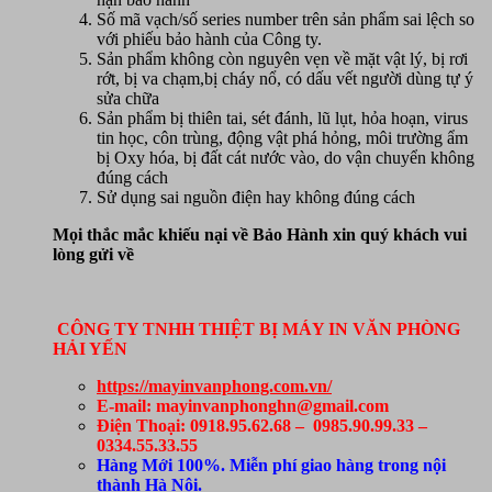
Số mã vạch/số series number trên sản phẩm sai lệch so
với phiếu bảo hành của Công ty.
Sản phẩm không còn nguyên vẹn về mặt vật lý, bị rơi
rớt, bị va chạm,bị cháy nổ, có dấu vết người dùng tự ý
sửa chữa
Sản phẩm bị thiên tai, sét đánh, lũ lụt, hỏa hoạn, virus
tin học, côn trùng, động vật phá hỏng, môi trường ẩm
bị Oxy hóa, bị đất cát nước vào, do vận chuyển không
đúng cách
Sử dụng sai nguồn điện hay không đúng cách
Mọi thắc mắc khiếu nại về Bảo Hành xin quý khách vui
lòng gửi về
CÔNG TY TNHH THIỆT BỊ MÁY IN VĂN PHÒNG
HẢI YẾN
https://mayinvanphong.com.vn/
E-mail: mayinvanphonghn@gmail.com
Điện Thoại: 0918.95.62.68 – 0985.90.99.33 –
0334.55.33.55
Hàng Mới 100%. Miễn phí giao hàng trong nội
thành Hà Nội.