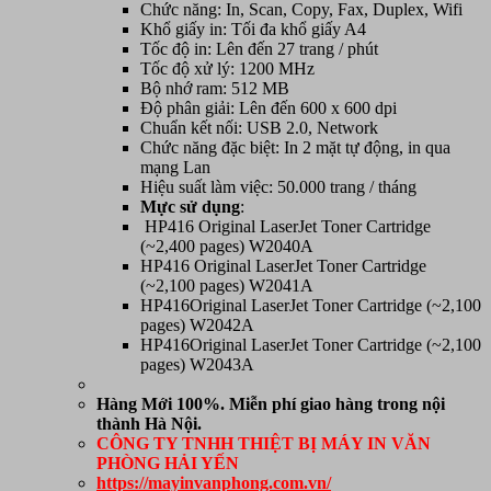
Chức năng: In, Scan, Copy, Fax, Duplex, Wifi
2
Khổ giấy in: Tối đa khổ giấy A4
mặt,
Tốc độ in: Lên đến 27 trang / phút
in
Tốc độ xử lý: 1200 MHz
mạng,
Bộ nhớ ram: 512 MB
Scan,
Độ phân giải: Lên đến 600 x 600 dpi
copy,
Chuẩn kết nối: USB 2.0, Network
fax)
Chức năng đặc biệt: In 2 mặt tự động, in qua
số
mạng Lan
lượng
Hiệu suất làm việc: 50.000 trang / tháng
Mực sử dụng
:
HP416 Original LaserJet Toner Cartridge
(~2,400 pages) W2040A
HP416 Original LaserJet Toner Cartridge
(~2,100 pages) W2041A
HP416Original LaserJet Toner Cartridge (~2,100
pages) W2042A
HP416Original LaserJet Toner Cartridge (~2,100
pages) W2043A
Hàng Mới 100%. Miễn phí giao hàng trong nội
thành Hà Nội.
CÔNG TY TNHH THIỆT BỊ MÁY IN VĂN
PHÒNG HẢI YẾN
https://mayinvanphong.com.vn/