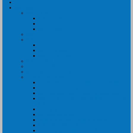
Trang Chủ
Sản Phẩm
Máy In Canon
Máy In Đa Năng
Máy In Đơn Năng
Máy In Màu
Máy In EPSON
Máy In HP
Máy In Màu
Máy In đa năng
Máy In Đơn Năng
Máy In BROTHER
Máy SCANER- CANON- HP- EPSON …
MỰC IN CHÍNH HÃNG
Thiết Bị Văn Phòng- VPP
Tư điển điện từ – Tân tư điển – Kim từ điển
Máy ép plastic – Giấy ép plastic
Máy cán màng nguội – Máy cán màng nhiệt
Máy cắt chữ Decal – Bàn cắt giấy- Giấy Decal
PVC
Bàn dập ghim
Máy hàn miệng túi
Điện thoại để bàn – Điện thoại kéo dài
Máy chiếu- Màn chiếu
Máy đóng gáy xoắn- Lò xo xoắn