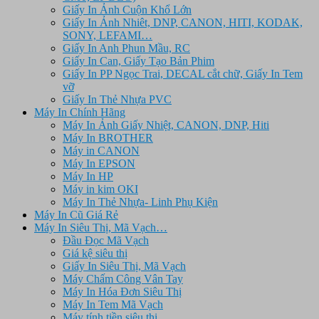
Giấy In Ảnh Cuộn Khổ Lớn
Giấy In Ảnh Nhiêt, DNP, CANON, HITI, KODAK,
SONY, LEFAMI…
Giấy In Anh Phun Mầu, RC
Giấy In Can, Giấy Tạo Bản Phim
Giấy In PP Ngọc Trai, DECAL cắt chữ, Giấy In Tem
vỡ
Giấy In Thẻ Nhựa PVC
Máy In Chính Hãng
Máy In Ảnh Giấy Nhiệt, CANON, DNP, Hiti
Máy In BROTHER
Máy in CANON
Máy In EPSON
Máy In HP
Máy in kim OKI
Máy In Thẻ Nhựa- Linh Phụ Kiện
Máy In Cũ Giá Rẻ
Máy In Siêu Thị, Mã Vạch…
Đầu Đọc Mã Vạch
Giá kệ siêu thị
Giấy In Siêu Thị, Mã Vạch
Máy Chấm Công Vân Tay
Máy In Hóa Đơn Siêu Thị
Máy In Tem Mã Vạch
Máy tính tiền siêu thị