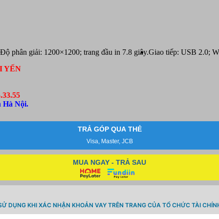
Độ phân giải: 1200×1200; trang đầu in 7.8 giây.
Giao tiếp: USB 2.0; W
I YẾN
.33.55
 Hà Nội.
TRẢ GÓP QUA THẺ
Visa, Master, JCB
MUA NGAY - TRẢ SAU
SỬ DỤNG KHI XÁC NHẬN KHOẢN VAY TRÊN TRANG CỦA TỔ CHỨC TÀI CHÍN