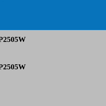
 CMT, ÉP DẺO)
 P2505W
 P2505W