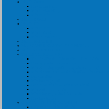
Máy In Canon
Máy In Đa Năng
Máy In Đơn Năng
Máy In Màu
Máy In EPSON
Máy In HP
Máy In Màu
Máy In đa năng
Máy In Đơn Năng
Máy In BROTHER
Máy SCANER- CANON- HP- EPSON …
MỰC IN CHÍNH HÃNG
Thiết Bị Văn Phòng- VPP
Tư điển điện từ – Tân tư điển – Kim từ điển
Máy ép plastic – Giấy ép plastic
Máy cán màng nguội – Máy cán màng nhiệt
Máy cắt chữ Decal – Bàn cắt giấy- Giấy Decal P
Bàn dập ghim
Máy hàn miệng túi
Điện thoại để bàn – Điện thoại kéo dài
Máy chiếu- Màn chiếu
Máy đóng gáy xoắn- Lò xo xoắn
Máy hủy tài liệu
GIẤY IN – THIẾT BỊ NGÀNH IN
Giấy In Ảnh Cuộn Khổ Lớn