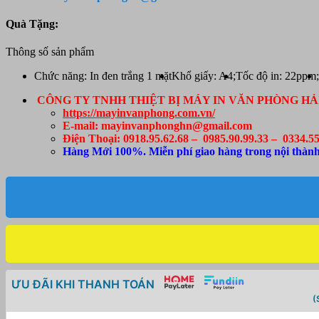
Pantum
P2505W
Quà Tặng:
số
lượng
Thông số sản phẩm
Chức năng: In đen trắng 1 mặt
Khổ giấy: A4;
Tốc độ in: 22ppm;
CÔNG TY TNHH THIỆT BỊ MÁY IN VĂN PHÒNG HẢ
https://mayinvanphong.com.vn/
E-mail: mayinvanphonghn@gmail.com
Điện Thoại: 0918.95.62.68 – 0985.90.99.33 – 0334.55
Hàng Mới 100%. Miễn phí giao hàng trong nội thành
ƯU ĐÃI KHI THANH TOÁN
(