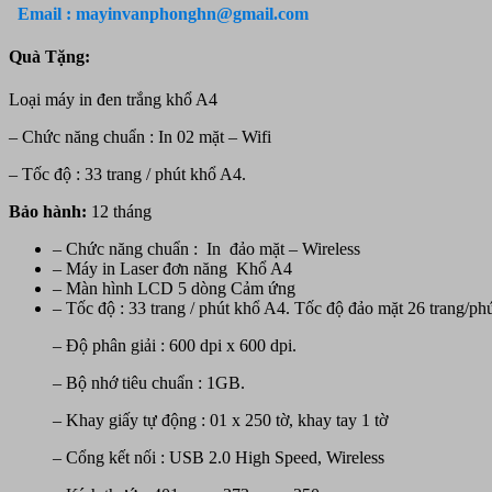
imageCLASS
Email : mayinvanphonghn@gmail.com
LBP
212dw
Quà Tặng:
(In
A4,
Loại máy in đen trắng khổ A4
in
đảo
– Chức năng chuẩn : In 02 mặt – Wifi
mặt,
wifi)
– Tốc độ : 33 trang / phút khổ A4.
số
lượng
Bảo hành:
12 tháng
– Chức năng chuẩn : In đảo mặt – Wireless
– Máy in Laser đơn năng Khổ A4
– Màn hình LCD 5 dòng Cảm ứng
– Tốc độ : 33 trang / phút khổ A4. Tốc độ đảo mặt 26 trang/phú
– Độ phân giải : 600 dpi x 600 dpi.
– Bộ nhớ tiêu chuẩn : 1GB.
– Khay giấy tự động : 01 x 250 tờ, khay tay 1 tờ
– Cổng kết nối : USB 2.0 High Speed, Wireless