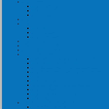
Máy In Canon
Máy In Đa Năng
Máy In Đơn Năng
Máy In Màu
Máy In EPSON
Máy In HP
Máy In Màu
Máy In đa năng
Máy In Đơn Năng
Máy In BROTHER
Máy SCANER- CANON- HP- EPSON …
MỰC IN CHÍNH HÃNG
Thiết Bị Văn Phòng- VPP
Tư điển điện từ – Tân tư điển – Kim từ điển
Máy ép plastic – Giấy ép plastic
Máy cán màng nguội – Máy cán màng nhiệt
Máy cắt chữ Decal – Bàn cắt giấy- Giấy Decal P
Bàn dập ghim
Máy hàn miệng túi
Điện thoại để bàn – Điện thoại kéo dài
Máy chiếu- Màn chiếu
Máy đóng gáy xoắn- Lò xo xoắn
Máy hủy tài liệu
GIẤY IN – THIẾT BỊ NGÀNH IN
Giấy In Ảnh Cuộn Khổ Lớn