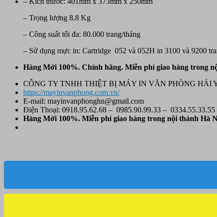
– Kích thước: 401mm x 373mm x 250mm
– Trọng lượng 8.8 Kg
– Công suất tối đa: 80.000 trang/tháng
– Sử dụng mực in: Cartridge 052 và 052H in 3100 và 9200 t
Hàng Mới 100%. Chính hãng. Miễn phí giao hàng trong nộ
CÔNG TY TNHH THIỆT BỊ MÁY IN VĂN PHÒNG HẢI 
https://mayinvanphong.com.vn/
E-mail: mayinvanphonghn@gmail.com
Điện Thoại: 0918.95.62.68 – 0985.90.99.33 – 0334.55.33.55
Hàng Mới 100%. Miễn phí
giao hàng trong nội thành Hà N