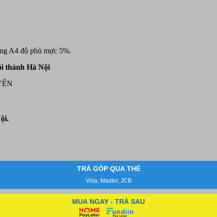
rang A4 độ phủ mực 5%.
i thành Hà Nội
YẾN
ội.
TRẢ GÓP QUA THẺ
Visa, Master, JCB
MUA NGAY - TRẢ SAU