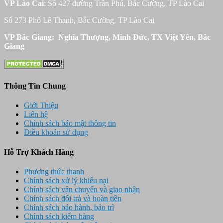
VP Lào Cai
: Số 427 đường Trần Phú, Bắc Cường, TP Lào Cai
Số 273 Phố Lê Thanh, Bắc Cường, TP Lào Cai
VP Bắc Giang: Nghĩa Thượng, Minh Đức, TX Việt Yên, Bắc
Giang
Thông Tin Chung
Giới Thiệu
Liên hệ
Chính sách bảo mật thông tin
Điều khoản sử dụng
Hỗ Trợ Khách Hàng
Phương thức thanh
Chính sách xử lý khiếu nại
Chính sách vận chuyển và giao nhận
Chính sách đổi trả và hoàn tiền
Chính sách bảo hành, bảo trì
Chính sách kiểm hàng