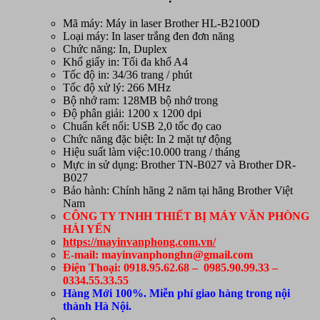
Mã máy: Máy in laser Brother HL-B2100D
Loại máy: In laser trắng đen đơn năng
Chức năng: In, Duplex
Khổ giấy in: Tối đa khổ A4
Tốc độ in: 34/36 trang / phút
Tốc độ xử lý: 266 MHz
Bộ nhớ ram: 128MB bộ nhớ trong
Độ phân giải: 1200 x 1200 dpi
Chuẩn kết nối: USB 2,0 tốc đọ cao
Chức năng đặc biệt: In 2 mặt tự động
Hiệu suất làm việc:10.000 trang / tháng
Mực in sử dụng: Brother TN-B027 và Brother DR-
B027
Bảo hành: Chính hãng 2 năm tại hãng Brother Việt
Nam
CÔNG TY TNHH THIẾT BỊ MÁY VĂN PHÒNG
HẢI YẾN
https://mayinvanphong.com.vn/
E-mail: mayinvanphonghn@gmail.com
Điện Thoại: 0918.95.62.68 – 0985.90.99.33 –
0334.55.33.55
Hàng Mới 100%. Miễn phí giao hàng trong nội
thành Hà Nội.