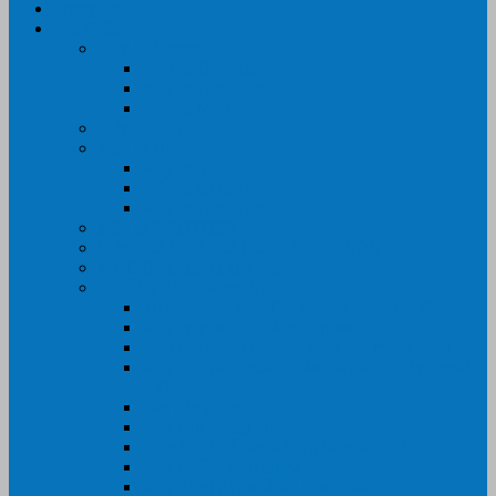
Trang Chủ
Sản Phẩm
Máy In Canon
Máy In Đa Năng
Máy In Đơn Năng
Máy In Màu
Máy In EPSON
Máy In HP
Máy In Màu
Máy In đa năng
Máy In Đơn Năng
Máy In BROTHER
Máy SCANER- CANON- HP- EPSON …
MỰC IN CHÍNH HÃNG
Thiết Bị Văn Phòng- VPP
Tư điển điện từ – Tân tư điển – Kim từ điển
Máy ép plastic – Giấy ép plastic
Máy cán màng nguội – Máy cán màng nhiệt
Máy cắt chữ Decal – Bàn cắt giấy- Giấy Decal
PVC
Bàn dập ghim
Máy hàn miệng túi
Điện thoại để bàn – Điện thoại kéo dài
Máy chiếu- Màn chiếu
Máy đóng gáy xoắn- Lò xo xoắn