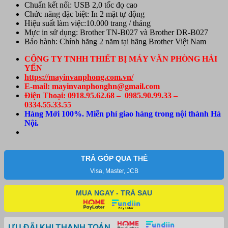
Chuẩn kết nối: USB 2,0 tốc đọ cao
Chức năng đặc biệt: In 2 mặt tự động
Hiệu suất làm việc:10.000 trang / tháng
Mực in sử dụng: Brother TN-B027 và Brother DR-B027
Bảo hành: Chính hãng 2 năm tại hãng Brother Việt Nam
CÔNG TY TNHH THIẾT BỊ MÁY VĂN PHÒNG HẢI
YẾN
https://mayinvanphong.com.vn/
E-mail: mayinvanphonghn@gmail.com
Điện Thoại: 0918.95.62.68 – 0985.90.99.33 –
0334.55.33.55
Hàng Mới 100%. Miễn phí giao hàng trong nội thành Hà
Nội.
TRẢ GÓP QUA THẺ
Visa, Master, JCB
MUA NGAY - TRẢ SAU
ƯU ĐÃI KHI THANH TOÁN