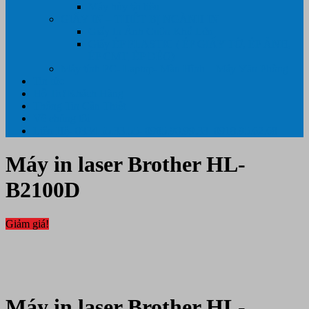
Máy hủy tài liệu
GIẤY IN – THIẾT BỊ NGÀNH IN
Giấy In Ảnh Cuộn Khổ Lớn
Giấy ÉP PLASTIC ( ÉP GIẤY TỜ, ÉP ẢNH,
ÉP CMT, ÉP DẺO)
Máy tính PC- Laptop- Màn Hình – Máy Văn Phòng
Tin tức
Hỗ Trợ Khách Hàng
Thông Tin Cần Thiết
Về chúng tôi
Liên Hệ- 0334.55.33.55- 0985.90.99.33. 0918.95.62.68
Máy in laser Brother HL-
B2100D
Giảm giá!
Máy in laser Brother HL-