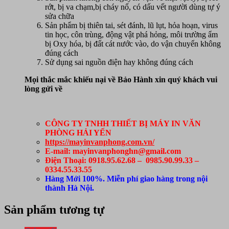
rớt, bị va chạm,bị cháy nổ, có dấu vết người dùng tự ý
sửa chữa
Sản phẩm bị thiên tai, sét đánh, lũ lụt, hỏa hoạn, virus
tin học, côn trùng, động vật phá hỏng, môi trường ẩm
bị Oxy hóa, bị đất cát nước vào, do vận chuyển không
đúng cách
Sử dụng sai nguồn điện hay không đúng cách
Mọi thắc mắc khiếu nại về Bảo Hành xin quý khách vui
lòng gửi về
CÔNG TY TNHH THIẾT BỊ MÁY IN VĂN
PHÒNG HẢI YẾN
https://mayinvanphong.com.vn/
E-mail: mayinvanphonghn@gmail.com
Điện Thoại: 0918.95.62.68 – 0985.90.99.33 –
0334.55.33.55
Hàng Mới 100%. Miễn phí giao hàng trong nội
thành Hà Nội.
Sản phẩm tương tự