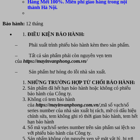
Hàng Mới 100%. Miễn phí giao hàng trong nội
thành Hà Nội.
Bảo hành:
12 tháng
ĐIỀU KIỆN BẢO HÀNH:
– Phải xuất trình phiếu bảo hành kèm theo sản phẩm.
– Tất cả sản phẩm phải còn nguyên vẹn tem
của
https://mayinvanphong.com.vn/
– Sản phẩm hư hỏng do lỗi nhà sản xuất.
NHỮNG TRƯỜNG HỢP TỪ CHỐI BẢO HÀNH:
Sản phẩm đã hết hạn bảo hành hoặc không có phiếu
bảo hành của Công ty.
Không có tem bảo hành
của
https://mayinvanphong.com.vn/
,mã số vạch/số
series number của nhà sản xuất bị rách, mờ có dấu hiệu
chỉnh sửa, tem không ghi rỏ thời gian bảo hành, tem hết
hạn bảo hành
Số mã vạch/số series number trên sản phẩm sai lệch so
với phiếu bảo hành của Công ty.
Sản phẩm không còn nguyên vẹn về mặt vật lý, bị rơi