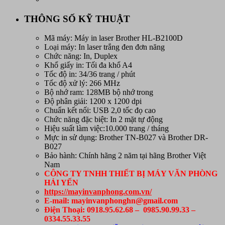
THÔNG SỐ KỸ THUẬT
Mã máy: Máy in laser Brother HL-B2100D
Loại máy: In laser trắng đen đơn năng
Chức năng: In, Duplex
Khổ giấy in: Tối đa khổ A4
Tốc độ in: 34/36 trang / phút
Tốc độ xử lý: 266 MHz
Bộ nhớ ram: 128MB bộ nhớ trong
Độ phân giải: 1200 x 1200 dpi
Chuẩn kết nối: USB 2,0 tốc đọ cao
Chức năng đặc biệt: In 2 mặt tự động
Hiệu suất làm việc:10.000 trang / tháng
Mực in sử dụng: Brother TN-B027 và Brother DR-
B027
Bảo hành: Chính hãng 2 năm tại hãng Brother Việt
Nam
CÔNG TY TNHH THIẾT BỊ MÁY VĂN PHÒNG
HẢI YẾN
https://mayinvanphong.com.vn/
E-mail: mayinvanphonghn@gmail.com
Điện Thoại: 0918.95.62.68 – 0985.90.99.33 –
0334.55.33.55