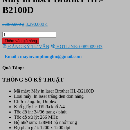
B2100D
Giá
Giá
3.980.000
₫
3.290.000
₫
gốc
hiện
Máy
là:
tại
in
3.980.000 ₫.
là:
Thêm vào giỏ hàng
laser
3.290.000 ₫.
ĐĂNG KÝ TƯ VẤN
HOTLINE: 0985909933
Brother
HL-
Email : mayinvanphonghn@gmail.com
B2100D
số
Quà Tặng:
lượng
THÔNG SỐ KỸ THUẬT
Mã máy: Máy in laser Brother HL-B2100D
Loại máy: In laser trắng đen đơn năng
Chức năng: In, Duplex
Khổ giấy in: Tối đa khổ A4
Tốc độ in: 34/36 trang / phút
Tốc độ xử lý: 266 MHz
Bộ nhớ ram: 128MB bộ nhớ trong
Độ phân giải: 1200 x 1200 dpi