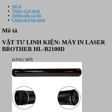
Mô tả
Thông số kĩ thuật
Hướng dẫn cài đặt
Chính sách bảo hành
Mô tả
VẬT TƯ LINH KIỆN:
MÁY IN LASER
BROTHER HL-B2100D
HÀNG MỚI