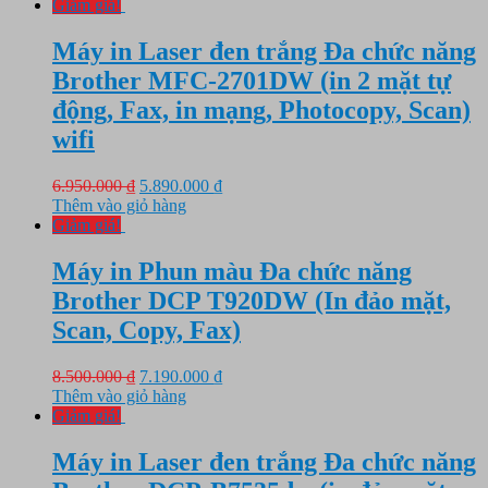
Giảm giá!
Máy in Laser đen trắng Đa chức năng
Brother MFC-2701DW (in 2 mặt tự
động, Fax, in mạng, Photocopy, Scan)
wifi
Giá
Giá
6.950.000
₫
5.890.000
₫
gốc
hiện
Thêm vào giỏ hàng
là:
tại
Giảm giá!
6.950.000 ₫.
là:
5.890.000 ₫.
Máy in Phun màu Đa chức năng
Brother DCP T920DW (In đảo mặt,
Scan, Copy, Fax)
Giá
Giá
8.500.000
₫
7.190.000
₫
gốc
hiện
Thêm vào giỏ hàng
là:
tại
Giảm giá!
8.500.000 ₫.
là:
7.190.000 ₫.
Máy in Laser đen trắng Đa chức năng