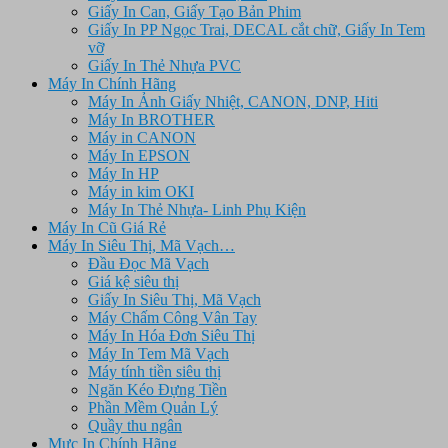
Giấy In Can, Giấy Tạo Bản Phim
Giấy In PP Ngọc Trai, DECAL cắt chữ, Giấy In Tem
vỡ
Giấy In Thẻ Nhựa PVC
Máy In Chính Hãng
Máy In Ảnh Giấy Nhiệt, CANON, DNP, Hiti
Máy In BROTHER
Máy in CANON
Máy In EPSON
Máy In HP
Máy in kim OKI
Máy In Thẻ Nhựa- Linh Phụ Kiện
Máy In Cũ Giá Rẻ
Máy In Siêu Thị, Mã Vạch…
Đầu Đọc Mã Vạch
Giá kệ siêu thị
Giấy In Siêu Thị, Mã Vạch
Máy Chấm Công Vân Tay
Máy In Hóa Đơn Siêu Thị
Máy In Tem Mã Vạch
Máy tính tiền siêu thị
Ngăn Kéo Đựng Tiền
Phần Mềm Quản Lý
Quầy thu ngân
Mực In Chính Hãng