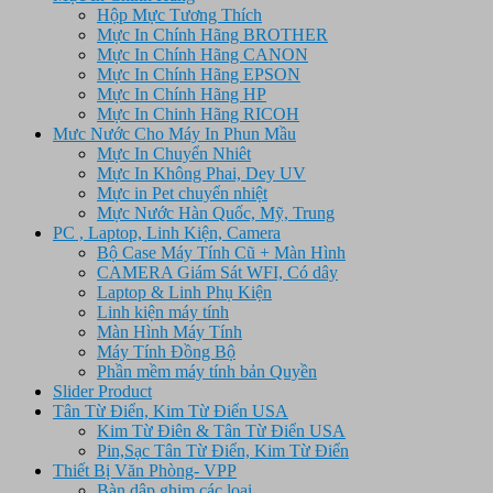
Hộp Mực Tương Thích
Mực In Chính Hãng BROTHER
Mực In Chính Hãng CANON
Mực In Chính Hãng EPSON
Mực In Chính Hãng HP
Mực In Chinh Hãng RICOH
Mưc Nước Cho Máy In Phun Mầu
Mực In Chuyển Nhiêt
Mực In Không Phai, Dey UV
Mực in Pet chuyển nhiệt
Mực Nước Hàn Quốc, Mỹ, Trung
PC , Laptop, Linh Kiện, Camera
Bộ Case Máy Tính Cũ + Màn Hình
CAMERA Giám Sát WFI, Có dây
Laptop & Linh Phụ Kiện
Linh kiện máy tính
Màn Hình Máy Tính
Máy Tính Đồng Bộ
Phần mềm máy tính bản Quyền
Slider Product
Tân Từ Điển, Kim Từ Điển USA
Kim Từ Điên & Tân Từ Điển USA
Pin,Sạc Tân Từ Điển, Kim Từ Điển
Thiết Bị Văn Phòng- VPP
Bàn dập ghim các loại