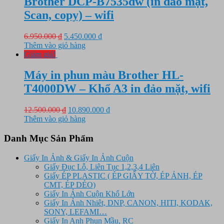
Brother DCP-B7535dw (in đảo mặt,
Scan, copy) – wifi
Giá
Giá
6.950.000
₫
5.450.000
₫
gốc
hiện
Thêm vào giỏ hàng
là:
tại
Giảm giá!
6.950.000 ₫.
là:
5.450.000 ₫.
Máy in phun màu Brother HL-
T4000DW – Khổ A3 in đảo mặt, wifi
Giá
Giá
12.500.000
₫
10.890.000
₫
gốc
hiện
Thêm vào giỏ hàng
là:
tại
12.500.000 ₫.
là:
Danh Mục Sản Phẩm
10.890.000 ₫.
Giấy In Ảnh & Giấy In Ảnh Cuộn
Giấy Đục Lỗ, Liên Tục 1,2,3,4 Liên
Giấy ÉP PLASTIC ( ÉP GIẤY TỜ, ÉP ẢNH, ÉP
CMT, ÉP DẺO)
Giấy In Ảnh Cuộn Khổ Lớn
Giấy In Ảnh Nhiêt, DNP, CANON, HITI, KODAK,
SONY, LEFAMI…
Giấy In Anh Phun Mầu, RC