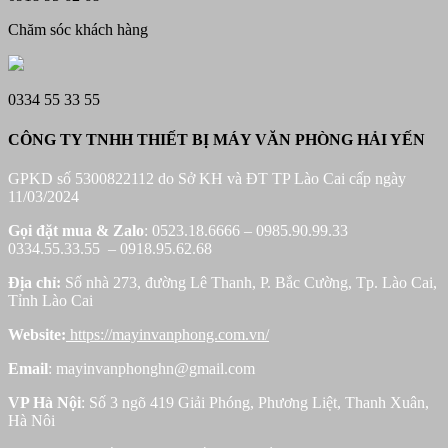
Chăm sóc khách hàng
0334 55 33 55
CÔNG TY TNHH THIẾT BỊ MÁY VĂN PHÒNG HẢI YẾN
GPKD số 5300822112 do Sở KH và ĐT TP Lào Cai cấp ngày
11/03/2024
Gọi đặt mua &
Zalo
: 0523.18.6666 – 0985.90.99.33
0334.55.33.55 – 0918.95.62.68
Địa chỉ:
Số nhà 273, đường Lê Thanh, P. Bắc Cường, Tp. Lào Cai,
Tỉnh Lào Cai
Website:
https://mayinvanphong.com.vn/
Email
: mayinvanphonghn@gmail.com
VP Hà Nội
: Số 3 ngõ 419 Giải Phóng, Phương Liệt, Thanh Xuân,
Hà Nôi