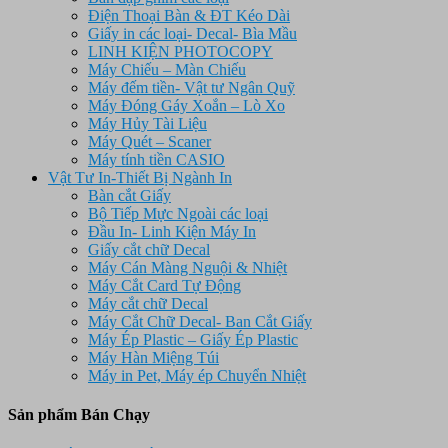
Điện Thoại Bàn & ĐT Kéo Dài
Giấy in các loại- Decal- Bìa Mầu
LINH KIỆN PHOTOCOPY
Máy Chiếu – Màn Chiếu
Máy đếm tiền- Vật tư Ngân Quỹ
Máy Đóng Gáy Xoắn – Lò Xo
Máy Hủy Tài Liệu
Máy Quét – Scaner
Máy tính tiền CASIO
Vật Tư In-Thiết Bị Ngành In
Bàn cắt Giấy
Bộ Tiếp Mực Ngoài các loại
Đầu In- Linh Kiện Máy In
Giấy cắt chữ Decal
Máy Cán Màng Nguội & Nhiệt
Máy Cắt Card Tự Động
Máy cắt chữ Decal
Máy Cắt Chữ Decal- Ban Cắt Giấy
Máy Ép Plastic – Giấy Ép Plastic
Máy Hàn Miệng Túi
Máy in Pet, Máy ép Chuyển Nhiệt
Sản phẩm Bán Chạy