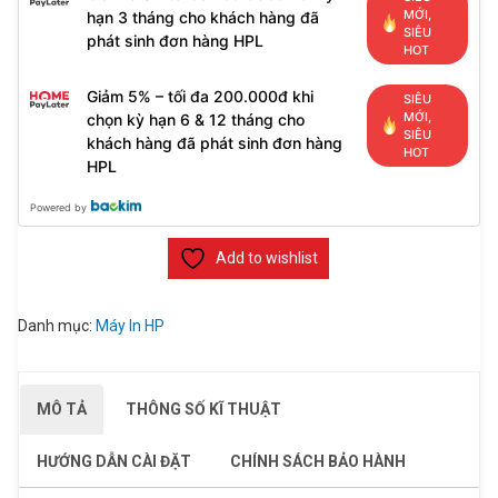
MỚI,
hạn 3 tháng cho khách hàng đã
SIÊU
phát sinh đơn hàng HPL
HOT
Giảm 5% – tối đa 200.000đ khi
SIÊU
MỚI,
chọn kỳ hạn 6 & 12 tháng cho
SIÊU
khách hàng đã phát sinh đơn hàng
HOT
HPL
Powered by
Add to wishlist
Danh mục:
Máy In HP
MÔ TẢ
THÔNG SỐ KĨ THUẬT
HƯỚNG DẪN CÀI ĐẶT
CHÍNH SÁCH BẢO HÀNH