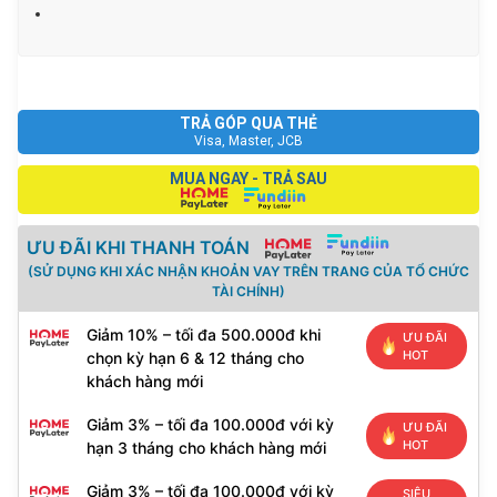
TRẢ GÓP QUA THẺ
Visa, Master, JCB
MUA NGAY - TRẢ SAU
ƯU ĐÃI KHI THANH TOÁN
(SỬ DỤNG KHI XÁC NHẬN KHOẢN VAY TRÊN TRANG CỦA TỔ CHỨC
TÀI CHÍNH)
Giảm 10% – tối đa 500.000đ khi
ƯU ĐÃI
HOT
chọn kỳ hạn 6 & 12 tháng cho
khách hàng mới
Giảm 3% – tối đa 100.000đ với kỳ
ƯU ĐÃI
HOT
hạn 3 tháng cho khách hàng mới
Giảm 3% – tối đa 100.000đ với kỳ
SIÊU