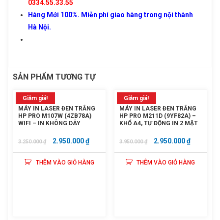
0334.55.33.55
Hàng Mới 100%. Miễn phí giao hàng trong nội thành
Hà Nội.
SẢN PHẨM TƯƠNG TỰ
Giảm giá!
Giảm giá!
MÁY IN LASER ĐEN TRẮNG
MÁY IN LASER ĐEN TRẮNG
HP PRO M107W (4ZB78A)
HP PRO M211D (9YF82A) –
WIFI – IN KHÔNG DÂY
KHỔ A4, TỰ ĐỘNG IN 2 MẶT
GIÁ
GIÁ
GIÁ
GIÁ
2.950.000
₫
2.950.000
₫
3.250.000
₫
3.950.000
₫
GỐC
HIỆN
GỐC
HIỆN
THÊM VÀO GIỎ HÀNG
THÊM VÀO GIỎ HÀNG
LÀ:
TẠI
LÀ:
TẠI
3.250.000 ₫.
LÀ:
3.950.000 ₫.
LÀ:
2.950.000 ₫.
2.950.000