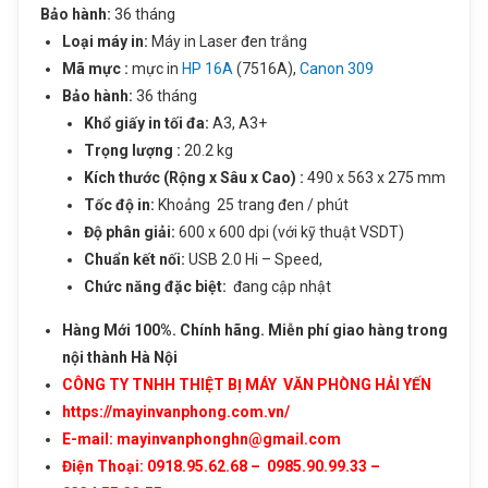
Bảo hành:
36 tháng
ĐĂNG KÝ TƯ VẤN
Loại máy in:
Máy in Laser đen trắng
Sản phẩm vừa được thêm vào giỏ
Mã mực :
mực in
HP 16A
(7516A),
Canon 309
Họ và tên
hàng
Bảo hành:
36 tháng
Khổ giấy in tối đa:
A3, A3+
Số điện thoại
Trọng lượng :
20.2 kg
Máy in HP đen trắng Laser Jet 5200L –
Kích thước (Rộng x Sâu x Cao) :
490 x 563 x 275 mm
Khổ A3
Tốc độ in:
Khoảng 25 trang đen / phút
Nhu cầu cần tư vấn
Độ phân giải:
600 x 600 dpi (với kỹ thuật VSDT)
Giá: 19,890,000 đ
Chuẩn kết nối:
USB 2.0 Hi – Speed,
Giỏ hàng hiện có:
0
sản phẩm
Chức năng đặc biệt:
đang cập nhật
Tiếp tục mua hàng
Hàng Mới 100%. Chính hãng. Miễn phí giao hàng trong
nội thành Hà Nội
CÔNG TY TNHH THIỆT BỊ MÁY VĂN PHÒNG HẢI YẾN
Đi đến giỏ hàng
https://mayinvanphong.com.vn/
Gửi thông tin
E-mail: mayinvanphonghn@gmail.com
Điện Thoại: 0918.95.62.68 – 0985.90.99.33 –