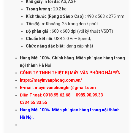
Khổ giấy in tối đa:
A3, A3+
Trọng lượng :
20.2 kg
Kích thước (Rộng x Sâu x Cao) :
490 x 563 x 275 mm
Tốc độ in:
Khoảng 25 trang đen / phút
Độ phân giải:
600 x 600 dpi (với kỹ thuật VSDT)
Chuẩn kết nối:
USB 2.0 Hi – Speed,
Chức năng đặc biệt:
đang cập nhật
Hàng Mới 100%. Chính hãng. Miễn phí giao hàng trong
nội thành Hà Nội
CÔNG TY TNHH THIỆT BỊ MÁY VĂN PHÒNG HẢI YẾN
https://mayinvanphong.com.vn/
E-mail: mayinvanphonghn@gmail.com
Điện Thoại: 0918.95.62.68 – 0985.90.99.33 –
0334.55.33.55
Hàng Mới 100%. Miễn phí giao hàng trong nội thành
Hà Nội.