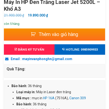
Máy In HP Đen Trắng Laser Jet 5200L –
Khổ A3
GIÁ
GIÁ
21.900.000
₫
19.890.000
₫
GỐC
HIỆN
còn 5 hàng
LÀ:
TẠI
Máy
21.900.000 ₫.
LÀ:
Thêm vào giỏ hàng
in
19.890.000 ₫.
HP
đen
ĐĂNG KÝ TƯ VẤN
HOTLINE: 0985909933
trắng
Email : mayinvanphonghn@gmail.com
Laser
Jet
Quà Tặng:
5200L
-
Khổ
Bảo hành:
36 tháng
A3
Loại máy in:
Máy in Laser đen trắng
số
Mã mực :
mực in
HP 16A
(7516A),
Canon 309
lượng
Bảo hành:
36 tháng