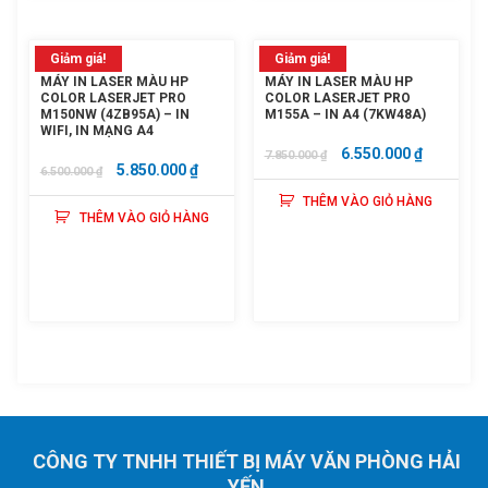
Giảm giá!
Giảm giá!
MÁY IN LASER MÀU HP
MÁY IN LASER MÀU HP
COLOR LASERJET PRO
COLOR LASERJET PRO
M150NW (4ZB95A) – IN
M155A – IN A4 (7KW48A)
WIFI, IN MẠNG A4
GIÁ
GIÁ
6.550.000
₫
7.850.000
₫
GIÁ
GIÁ
5.850.000
₫
6.500.000
₫
GỐC
HIỆN
GỐC
HIỆN
THÊM VÀO GIỎ HÀNG
LÀ:
TẠI
THÊM VÀO GIỎ HÀNG
LÀ:
TẠI
7.850.000 ₫.
LÀ:
6.500.000 ₫.
LÀ:
6.550.000
5.850.000 ₫.
CÔNG TY TNHH THIẾT BỊ MÁY VĂN PHÒNG HẢI
YẾN