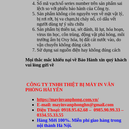
Số mã vạch/số series number trên sản phẩm sai
lệch so với phiếu bảo hành của Công ty.
Sản phẩm không còn nguyên vẹn về mặt vật lý,
bị rơi rớt, bị va chạm,bị cháy nổ, có dấu vết
người dùng tự ý sửa chữa
Sản phẩm bị thiên tai, sét đánh, lũ lụt, hỏa hoạn,
virus tin học, côn trùng, động vật phá hỏng, môi
trường ẩm bị Oxy hóa, bị đất cát nước vào, do
vận chuyển không đúng cách
Sử dụng sai nguồn điện hay không đúng cách
Mọi thắc mắc khiếu nại về Bảo Hành xin quý khách
vui lòng gửi về
CÔNG TY TNHH THIỆT BỊ MÁY IN VĂN
PHÒNG HẢI YẾN
https://mayinvanphong.com.vn/
E-mail: mayinvanphonghn@gmail.com
Điện Thoại: 0918.95.62.68 – 0985.90.99.33 –
0334.55.33.55
Hàng Mới 100%. Miễn phí giao hàng trong
nội thành Hà Nội.