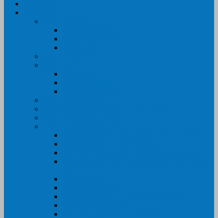
Trang Chủ
Sản Phẩm
Máy In Canon
Máy In Đa Năng
Máy In Đơn Năng
Máy In Màu
Máy In EPSON
Máy In HP
Máy In Màu
Máy In đa năng
Máy In Đơn Năng
Máy In BROTHER
Máy SCANER- CANON- HP- EPSON …
MỰC IN CHÍNH HÃNG
Thiết Bị Văn Phòng- VPP
Tư điển điện từ – Tân tư điển – Kim từ điển
Máy ép plastic – Giấy ép plastic
Máy cán màng nguội – Máy cán màng nhiệt
Máy cắt chữ Decal – Bàn cắt giấy- Giấy Decal
PVC
Bàn dập ghim
Máy hàn miệng túi
Điện thoại để bàn – Điện thoại kéo dài
Máy chiếu- Màn chiếu
Máy đóng gáy xoắn- Lò xo xoắn