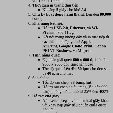
với 1200 x 1200 dpi.
Thời gian in trang đầu tiên
:
Khoảng
5 giây
cho khổ A4.
Chu kỳ hoạt động hàng tháng
: Lên đến
80,000
trang
.
Khả năng kết nối
:
Hỗ trợ
USB 2.0
,
Ethernet
, và
Wi-
Fi
chuẩn 802.11b/g/n.
Kết nối mạng không dây và in trực tiếp từ
các thiết bị di động như
Apple
AirPrint
,
Google Cloud Print
,
Canon
PRINT Business
, và
Mopria
.
Tính năng quét
:
Độ phân giải quét:
600 x 600 dpi
, tối đa
9600 x 9600 dpi (quét nâng cao).
Tốc độ quét: Lên đến
50 ipm
cho đơn sắc
và
40 ipm
cho màu.
Sao chép
:
Tốc độ sao chép:
38 bản/phút
.
Hỗ trợ sao chép nhiều trang (lên đến 999
bản), phóng to/thu nhỏ từ 25% đến 400%.
Hỗ trợ khổ giấy
:
A4, Letter, Legal, và nhiều loại giấy khác
với khay nạp giấy tiêu chuẩn chứa được
250 tờ.