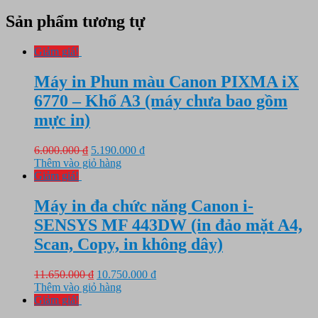
Sản phẩm tương tự
Giảm giá!
Máy in Phun màu Canon PIXMA iX
6770 – Khổ A3 (máy chưa bao gồm
mực in)
Giá
Giá
6.000.000
₫
5.190.000
₫
gốc
hiện
Thêm vào giỏ hàng
là:
tại
Giảm giá!
6.000.000 ₫.
là:
5.190.000 ₫.
Máy in đa chức năng Canon i-
SENSYS MF 443DW (in đảo mặt A4,
Scan, Copy, in không dây)
Giá
Giá
11.650.000
₫
10.750.000
₫
gốc
hiện
Thêm vào giỏ hàng
là:
tại
Giảm giá!
11.650.000 ₫.
là: