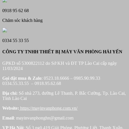
0918 95 62 68
Chăm sóc khách hàng
0334 55 33 55
CÔNG TY TNHH THIẾT BỊ MÁY VĂN PHÒNG HẢI YẾN
GPKD số 5300822112 do Sở KH và ĐT TP Lào Cai cấp ngày
11/03/2024
Gọi đặt mua &
Zalo
: 0523.18.6666 – 0985.90.99.33
0334.55.33.55 – 0918.95.62.68
Địa chỉ:
Số nhà 273, đường Lê Thanh, P. Bắc Cường, Tp. Lào Cai,
Tỉnh Lào Cai
Website:
https://mayinvanphong.com.vn/
Email
: mayinvanphonghn@gmail.com
VP Hà Nội
: Số 3 ngõ 419 Giải Phóng, Phương Liệt, Thanh Xuân,