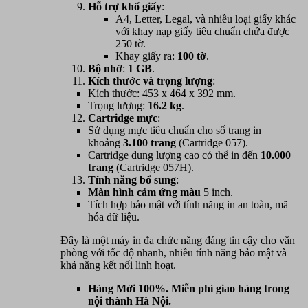
Hỗ trợ khổ giấy
:
A4, Letter, Legal, và nhiều loại giấy khác
với khay nạp giấy tiêu chuẩn chứa được
250 tờ.
Khay giấy ra:
100 tờ
.
Bộ nhớ
:
1 GB
.
Kích thước và trọng lượng
:
Kích thước: 453 x 464 x 392 mm.
Trọng lượng:
16.2 kg
.
Cartridge mực
:
Sử dụng mực tiêu chuẩn cho số trang in
khoảng
3.100 trang
(Cartridge 057).
Cartridge dung lượng cao có thể in đến
10.000
trang
(Cartridge 057H).
Tính năng bổ sung
:
Màn hình cảm ứng màu
5 inch.
Tích hợp bảo mật với tính năng in an toàn, mã
hóa dữ liệu.
Đây là một máy in đa chức năng đáng tin cậy cho văn
phòng với tốc độ nhanh, nhiều tính năng bảo mật và
khả năng kết nối linh hoạt.
Hàng Mới 100%. Miễn phí giao hàng trong
nội thành Hà Nội.