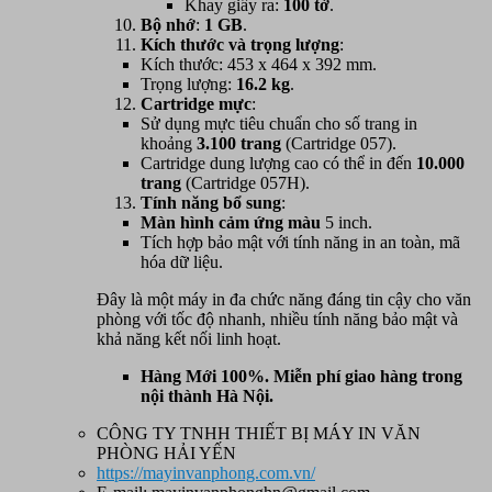
Khay giấy ra:
100 tờ
.
Bộ nhớ
:
1 GB
.
Kích thước và trọng lượng
:
Kích thước: 453 x 464 x 392 mm.
Trọng lượng:
16.2 kg
.
Cartridge mực
:
Sử dụng mực tiêu chuẩn cho số trang in
khoảng
3.100 trang
(Cartridge 057).
Cartridge dung lượng cao có thể in đến
10.000
trang
(Cartridge 057H).
Tính năng bổ sung
:
Màn hình cảm ứng màu
5 inch.
Tích hợp bảo mật với tính năng in an toàn, mã
hóa dữ liệu.
Đây là một máy in đa chức năng đáng tin cậy cho văn
phòng với tốc độ nhanh, nhiều tính năng bảo mật và
khả năng kết nối linh hoạt.
Hàng Mới 100%. Miễn phí giao hàng trong
nội thành Hà Nội.
CÔNG TY TNHH THIẾT BỊ MÁY IN VĂN
PHÒNG HẢI YẾN
https://mayinvanphong.com.vn/