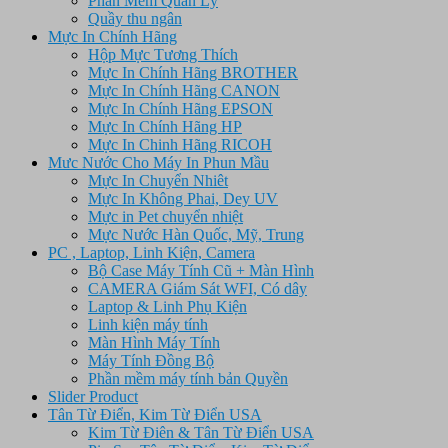
Phần Mềm Quản Lý
Quầy thu ngân
Mực In Chính Hãng
Hộp Mực Tương Thích
Mực In Chính Hãng BROTHER
Mực In Chính Hãng CANON
Mực In Chính Hãng EPSON
Mực In Chính Hãng HP
Mực In Chinh Hãng RICOH
Mưc Nước Cho Máy In Phun Mầu
Mực In Chuyển Nhiêt
Mực In Không Phai, Dey UV
Mực in Pet chuyển nhiệt
Mực Nước Hàn Quốc, Mỹ, Trung
PC , Laptop, Linh Kiện, Camera
Bộ Case Máy Tính Cũ + Màn Hình
CAMERA Giám Sát WFI, Có dây
Laptop & Linh Phụ Kiện
Linh kiện máy tính
Màn Hình Máy Tính
Máy Tính Đồng Bộ
Phần mềm máy tính bản Quyền
Slider Product
Tân Từ Điển, Kim Từ Điển USA
Kim Từ Điên & Tân Từ Điển USA