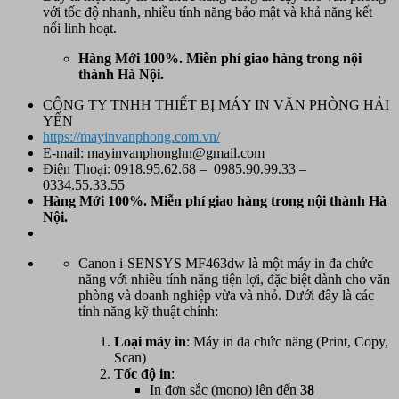
với tốc độ nhanh, nhiều tính năng bảo mật và khả năng kết
nối linh hoạt.
Hàng Mới 100%. Miễn phí giao hàng trong nội
thành Hà Nội.
CÔNG TY TNHH THIẾT BỊ MÁY IN VĂN PHÒNG HẢI
YẾN
https://mayinvanphong.com.vn/
E-mail: mayinvanphonghn@gmail.com
Điện Thoại: 0918.95.62.68 – 0985.90.99.33 –
0334.55.33.55
Hàng Mới 100%. Miễn phí
giao hàng trong nội thành Hà
Nội.
Canon i-SENSYS MF463dw là một máy in đa chức
năng với nhiều tính năng tiện lợi, đặc biệt dành cho văn
phòng và doanh nghiệp vừa và nhỏ. Dưới đây là các
tính năng kỹ thuật chính:
Loại máy in
: Máy in đa chức năng (Print, Copy,
Scan)
Tốc độ in
:
In đơn sắc (mono) lên đến
38