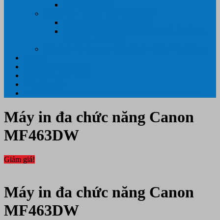
Máy hủy tài liệu
GIẤY IN – THIẾT BỊ NGÀNH IN
Giấy In Ảnh Cuộn Khổ Lớn
Giấy ÉP PLASTIC ( ÉP GIẤY TỜ, ÉP ẢNH,
ÉP CMT, ÉP DẺO)
Máy tính PC- Laptop- Màn Hình – Máy Văn Phòng
Tin tức
Hỗ Trợ Khách Hàng
Thông Tin Cần Thiết
Về chúng tôi
Liên Hệ- 0334.55.33.55- 0985.90.99.33. 0918.95.62.68
Máy in đa chức năng Canon
MF463DW
Giảm giá!
Máy in đa chức năng Canon
MF463DW