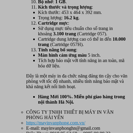
Bộ nhớ
:
1 GB
.
Kích thước và trọng lượng
:
Kích thước: 453 x 464 x 392 mm.
Trọng lượng:
16.2 kg
.
Cartridge mực
:
Sử dụng mực tiêu chuẩn cho số trang in
khoảng
3.100 trang
(Cartridge 057).
Cartridge dung lượng cao có thể in đến
10.000
trang
(Cartridge 057H).
Tính năng bổ sung
:
Màn hình cảm ứng màu
5 inch.
Tích hợp bảo mật với tính năng in an toàn, mã
hóa dữ liệu.
Đây là một máy in đa chức năng đáng tin cậy cho văn
phòng với tốc độ nhanh, nhiều tính năng bảo mật và
khả năng kết nối linh hoạt.
Hàng Mới 100%. Miễn phí giao hàng trong
nội thành Hà Nội.
CÔNG TY TNHH THIẾT BỊ MÁY IN VĂN
PHÒNG HẢI YẾN
https://mayinvanphong.com.vn/
E-mail: mayinvanphonghn@gmail.com