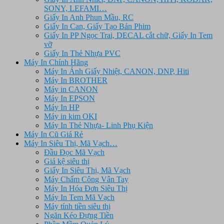
SONY, LEFAMI…
Giấy In Anh Phun Mầu, RC
Giấy In Can, Giấy Tạo Bản Phim
Giấy In PP Ngọc Trai, DECAL cắt chữ, Giấy In Tem
vỡ
Giấy In Thẻ Nhựa PVC
Máy In Chính Hãng
Máy In Ảnh Giấy Nhiệt, CANON, DNP, Hiti
Máy In BROTHER
Máy in CANON
Máy In EPSON
Máy In HP
Máy in kim OKI
Máy In Thẻ Nhựa- Linh Phụ Kiện
Máy In Cũ Giá Rẻ
Máy In Siêu Thị, Mã Vạch…
Đầu Đọc Mã Vạch
Giá kệ siêu thị
Giấy In Siêu Thị, Mã Vạch
Máy Chấm Công Vân Tay
Máy In Hóa Đơn Siêu Thị
Máy In Tem Mã Vạch
Máy tính tiền siêu thị
Ngăn Kéo Đựng Tiền