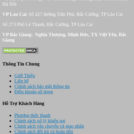
Hà Nôi
VP Lào Cai
: Số 427 đường Trần Phú, Bắc Cường, TP Lào Cai
Số 273 Phố Lê Thanh, Bắc Cường, TP Lào Cai
VP Bắc Giang: Nghĩa Thượng, Minh Đức, TX Việt Yên, Bắc
Giang
Thông Tin Chung
Giới Thiệu
Liên hệ
Chính sách bảo mật thông tin
Điều khoản sử dụng
Hỗ Trợ Khách Hàng
Phương thức thanh
Chính sách xử lý khiếu nại
Chính sách vận chuyển và giao nhận
Chính sách đổi trả và hoàn tiền