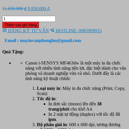
Giá
Giá
11.650.000
₫
9.950.000
₫
gốc
hiện
Máy
là:
tại
in
11.650.000 ₫.
là:
Thêm vào giỏ hàng
đa
9.950.000 ₫.
ĐĂNG KÝ TƯ VẤN
HOTLINE: 0985909933
chức
năng
Email : mayinvanphonghn@gmail.com
Canon
MF463DW
Quà Tặng:
số
lượng
Canon i-SENSYS MF463dw là một máy in đa chức
năng với nhiều tính năng tiện lợi, đặc biệt dành cho văn
phòng và doanh nghiệp vừa và nhỏ. Dưới đây là các
tính năng kỹ thuật chính:
Loại máy in
: Máy in đa chức năng (Print, Copy,
Scan)
Tốc độ in
:
In đơn sắc (mono) lên đến
38
trang/phút
cho khổ A4.
In 2 mặt tự động (duplex) với tốc độ
31
ipm
.
Độ phân giải in
: 600 x 600 dpi, tương đương