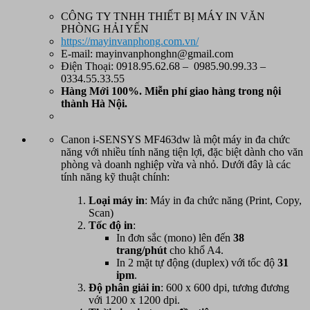
CÔNG TY TNHH THIẾT BỊ MÁY IN VĂN
PHÒNG HẢI YẾN
https://mayinvanphong.com.vn/
E-mail: mayinvanphonghn@gmail.com
Điện Thoại: 0918.95.62.68 – 0985.90.99.33 –
0334.55.33.55
Hàng Mới 100%. Miễn phí
giao hàng trong nội
thành Hà Nội.
Canon i-SENSYS MF463dw là một máy in đa chức
năng với nhiều tính năng tiện lợi, đặc biệt dành cho văn
phòng và doanh nghiệp vừa và nhỏ. Dưới đây là các
tính năng kỹ thuật chính:
Loại máy in
: Máy in đa chức năng (Print, Copy,
Scan)
Tốc độ in
:
In đơn sắc (mono) lên đến
38
trang/phút
cho khổ A4.
In 2 mặt tự động (duplex) với tốc độ
31
ipm
.
Độ phân giải in
: 600 x 600 dpi, tương đương
với 1200 x 1200 dpi.