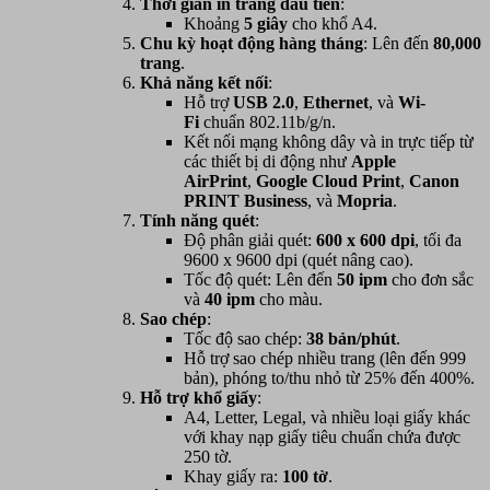
Thời gian in trang đầu tiên
:
Khoảng
5 giây
cho khổ A4.
Chu kỳ hoạt động hàng tháng
: Lên đến
80,000
trang
.
Khả năng kết nối
:
Hỗ trợ
USB 2.0
,
Ethernet
, và
Wi-
Fi
chuẩn 802.11b/g/n.
Kết nối mạng không dây và in trực tiếp từ
các thiết bị di động như
Apple
AirPrint
,
Google Cloud Print
,
Canon
PRINT Business
, và
Mopria
.
Tính năng quét
:
Độ phân giải quét:
600 x 600 dpi
, tối đa
9600 x 9600 dpi (quét nâng cao).
Tốc độ quét: Lên đến
50 ipm
cho đơn sắc
và
40 ipm
cho màu.
Sao chép
:
Tốc độ sao chép:
38 bản/phút
.
Hỗ trợ sao chép nhiều trang (lên đến 999
bản), phóng to/thu nhỏ từ 25% đến 400%.
Hỗ trợ khổ giấy
:
A4, Letter, Legal, và nhiều loại giấy khác
với khay nạp giấy tiêu chuẩn chứa được
250 tờ.
Khay giấy ra:
100 tờ
.