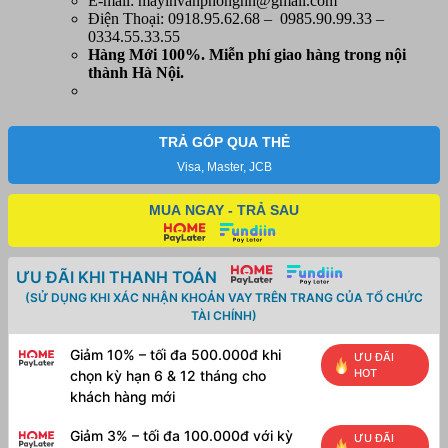
E-mail: mayinvanphonghn@gmail.com
Điện Thoại: 0918.95.62.68 – 0985.90.99.33 –
0334.55.33.55
Hàng Mới 100%. Miễn phí
giao hàng trong nội
thành Hà Nội.
TRẢ GÓP QUA THẺ
Visa, Master, JCB
MUA NGAY - TRẢ SAU
ƯU ĐÃI KHI THANH TOÁN
(SỬ DỤNG KHI XÁC NHẬN KHOẢN VAY TRÊN TRANG CỦA TỔ CHỨC
TÀI CHÍNH)
Giảm 10% – tối đa 500.000đ khi
ƯU ĐÃI
HOT
chọn kỳ hạn 6 & 12 tháng cho
khách hàng mới
Giảm 3% – tối đa 100.000đ với kỳ
ƯU ĐÃI