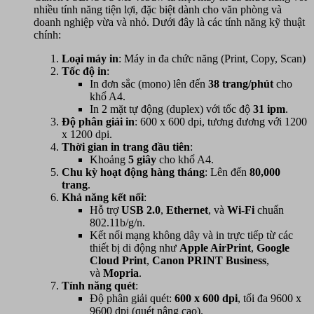
nhiều tính năng tiện lợi, đặc biệt dành cho văn phòng và
doanh nghiệp vừa và nhỏ. Dưới đây là các tính năng kỹ thuật
chính:
Loại máy in
: Máy in đa chức năng (Print, Copy, Scan)
Tốc độ in
:
In đơn sắc (mono) lên đến
38 trang/phút
cho
khổ A4.
In 2 mặt tự động (duplex) với tốc độ
31 ipm
.
Độ phân giải in
: 600 x 600 dpi, tương đương với 1200
x 1200 dpi.
Thời gian in trang đầu tiên
:
Khoảng
5 giây
cho khổ A4.
Chu kỳ hoạt động hàng tháng
: Lên đến
80,000
trang
.
Khả năng kết nối
:
Hỗ trợ
USB 2.0
,
Ethernet
, và
Wi-Fi
chuẩn
802.11b/g/n.
Kết nối mạng không dây và in trực tiếp từ các
thiết bị di động như
Apple AirPrint
,
Google
Cloud Print
,
Canon PRINT Business
,
và
Mopria
.
Tính năng quét
:
Độ phân giải quét:
600 x 600 dpi
, tối đa 9600 x
9600 dpi (quét nâng cao).