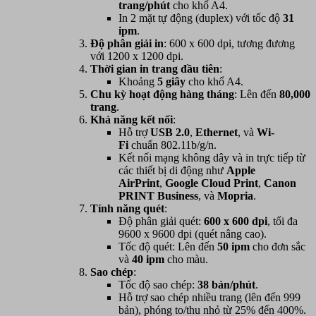
trang/phút
cho khổ A4.
In 2 mặt tự động (duplex) với tốc độ
31
ipm
.
Độ phân giải in
: 600 x 600 dpi, tương đương
với 1200 x 1200 dpi.
Thời gian in trang đầu tiên
:
Khoảng
5 giây
cho khổ A4.
Chu kỳ hoạt động hàng tháng
: Lên đến
80,000
trang
.
Khả năng kết nối
:
Hỗ trợ
USB 2.0
,
Ethernet
, và
Wi-
Fi
chuẩn 802.11b/g/n.
Kết nối mạng không dây và in trực tiếp từ
các thiết bị di động như
Apple
AirPrint
,
Google Cloud Print
,
Canon
PRINT Business
, và
Mopria
.
Tính năng quét
:
Độ phân giải quét:
600 x 600 dpi
, tối đa
9600 x 9600 dpi (quét nâng cao).
Tốc độ quét: Lên đến
50 ipm
cho đơn sắc
và
40 ipm
cho màu.
Sao chép
:
Tốc độ sao chép:
38 bản/phút
.
Hỗ trợ sao chép nhiều trang (lên đến 999
bản), phóng to/thu nhỏ từ 25% đến 400%.