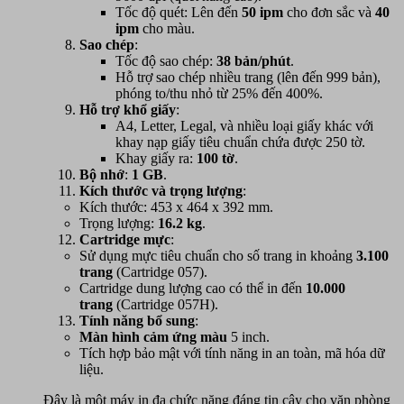
Tốc độ quét: Lên đến
50 ipm
cho đơn sắc và
40
ipm
cho màu.
Sao chép
:
Tốc độ sao chép:
38 bản/phút
.
Hỗ trợ sao chép nhiều trang (lên đến 999 bản),
phóng to/thu nhỏ từ 25% đến 400%.
Hỗ trợ khổ giấy
:
A4, Letter, Legal, và nhiều loại giấy khác với
khay nạp giấy tiêu chuẩn chứa được 250 tờ.
Khay giấy ra:
100 tờ
.
Bộ nhớ
:
1 GB
.
Kích thước và trọng lượng
:
Kích thước: 453 x 464 x 392 mm.
Trọng lượng:
16.2 kg
.
Cartridge mực
:
Sử dụng mực tiêu chuẩn cho số trang in khoảng
3.100
trang
(Cartridge 057).
Cartridge dung lượng cao có thể in đến
10.000
trang
(Cartridge 057H).
Tính năng bổ sung
:
Màn hình cảm ứng màu
5 inch.
Tích hợp bảo mật với tính năng in an toàn, mã hóa dữ
liệu.
Đây là một máy in đa chức năng đáng tin cậy cho văn phòng