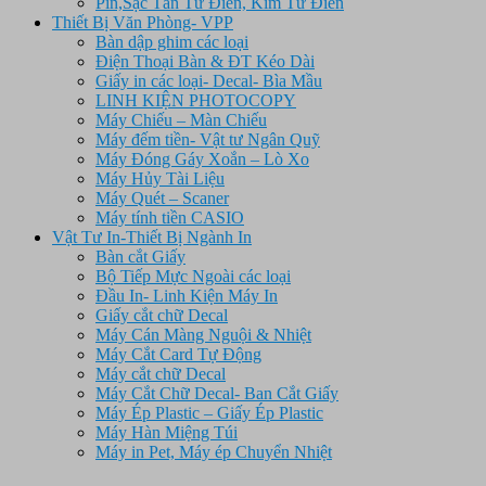
Pin,Sạc Tân Từ Điển, Kim Từ Điển
Thiết Bị Văn Phòng- VPP
Bàn dập ghim các loại
Điện Thoại Bàn & ĐT Kéo Dài
Giấy in các loại- Decal- Bìa Mầu
LINH KIỆN PHOTOCOPY
Máy Chiếu – Màn Chiếu
Máy đếm tiền- Vật tư Ngân Quỹ
Máy Đóng Gáy Xoắn – Lò Xo
Máy Hủy Tài Liệu
Máy Quét – Scaner
Máy tính tiền CASIO
Vật Tư In-Thiết Bị Ngành In
Bàn cắt Giấy
Bộ Tiếp Mực Ngoài các loại
Đầu In- Linh Kiện Máy In
Giấy cắt chữ Decal
Máy Cán Màng Nguội & Nhiệt
Máy Cắt Card Tự Động
Máy cắt chữ Decal
Máy Cắt Chữ Decal- Ban Cắt Giấy
Máy Ép Plastic – Giấy Ép Plastic
Máy Hàn Miệng Túi
Máy in Pet, Máy ép Chuyển Nhiệt