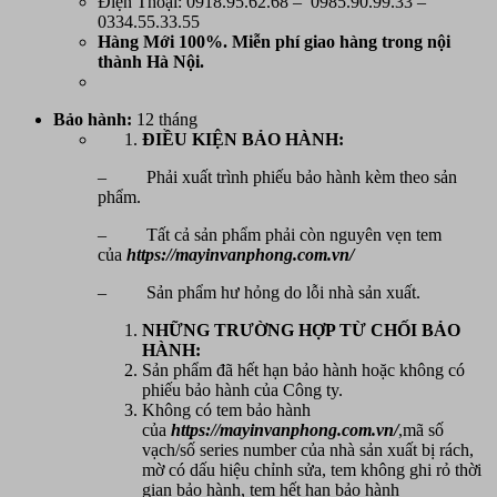
Điện Thoại: 0918.95.62.68 – 0985.90.99.33 –
0334.55.33.55
Hàng Mới 100%. Miễn phí
giao hàng trong nội
thành Hà Nội.
Bảo hành:
12 tháng
ĐIỀU KIỆN BẢO HÀNH:
– Phải xuất trình phiếu bảo hành kèm theo sản
phẩm.
– Tất cả sản phẩm phải còn nguyên vẹn tem
của
https://mayinvanphong.com.vn/
– Sản phẩm hư hỏng do lỗi nhà sản xuất.
NHỮNG TRƯỜNG HỢP TỪ CHỐI BẢO
HÀNH:
Sản phẩm đã hết hạn bảo hành hoặc không có
phiếu bảo hành của Công ty.
Không có tem bảo hành
của
https://mayinvanphong.com.vn/
,mã số
vạch/số series number của nhà sản xuất bị rách,
mờ có dấu hiệu chỉnh sửa, tem không ghi rỏ thời
gian bảo hành, tem hết hạn bảo hành