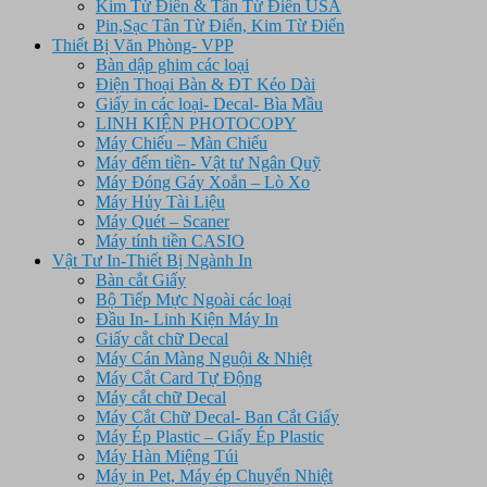
Kim Từ Điên & Tân Từ Điển USA
Pin,Sạc Tân Từ Điển, Kim Từ Điển
Thiết Bị Văn Phòng- VPP
Bàn dập ghim các loại
Điện Thoại Bàn & ĐT Kéo Dài
Giấy in các loại- Decal- Bìa Mầu
LINH KIỆN PHOTOCOPY
Máy Chiếu – Màn Chiếu
Máy đếm tiền- Vật tư Ngân Quỹ
Máy Đóng Gáy Xoắn – Lò Xo
Máy Hủy Tài Liệu
Máy Quét – Scaner
Máy tính tiền CASIO
Vật Tư In-Thiết Bị Ngành In
Bàn cắt Giấy
Bộ Tiếp Mực Ngoài các loại
Đầu In- Linh Kiện Máy In
Giấy cắt chữ Decal
Máy Cán Màng Nguội & Nhiệt
Máy Cắt Card Tự Động
Máy cắt chữ Decal
Máy Cắt Chữ Decal- Ban Cắt Giấy
Máy Ép Plastic – Giấy Ép Plastic
Máy Hàn Miệng Túi
Máy in Pet, Máy ép Chuyển Nhiệt