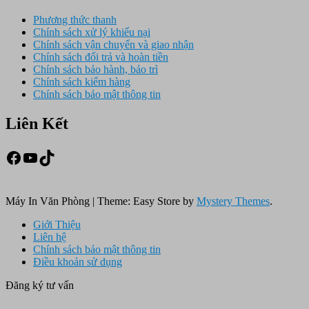
Phương thức thanh
Chính sách xử lý khiếu nại
Chính sách vận chuyển và giao nhận
Chính sách đổi trả và hoàn tiền
Chính sách bảo hành, bảo trì
Chính sách kiểm hàng
Chính sách bảo mật thông tin
Liên Kết
Facebook
Youtube
TikTok
Máy In Văn Phòng
|
Theme: Easy Store by
Mystery Themes
.
Giới Thiệu
Liên hệ
Chính sách bảo mật thông tin
Điều khoản sử dụng
Đăng ký tư vấn