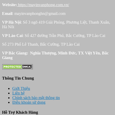
Website:
https://mayinvanphong.com.vn/
Email
: mayinvanphonghn@gmail.com
VP Hà Nội
: Số 3 ngõ 419 Giải Phóng, Phương Liệt, Thanh Xuân,
Hà Nôi
VP Lào Cai
: Số 427 đường Trần Phú, Bắc Cường, TP Lào Cai
Số 273 Phố Lê Thanh, Bắc Cường, TP Lào Cai
VP Bắc Giang: Nghĩa Thượng, Minh Đức, TX Việt Yên, Bắc
Giang
Thông Tin Chung
Giới Thiệu
Liên hệ
Chính sách bảo mật thông tin
Điều khoản sử dụng
Hỗ Trợ Khách Hàng