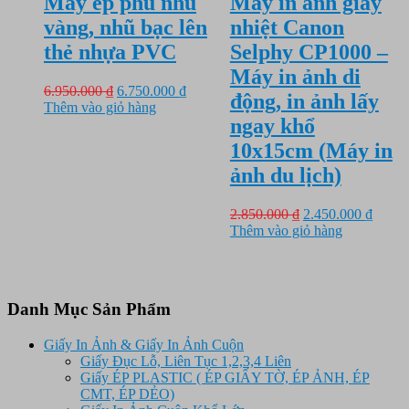
Máy ép phủ nhũ
Máy in ảnh giấy
vàng, nhũ bạc lên
nhiệt Canon
thẻ nhựa PVC
Selphy CP1000 –
Máy in ảnh di
Giá
Giá
6.950.000
₫
6.750.000
₫
động, in ảnh lấy
gốc
hiện
Thêm vào giỏ hàng
ngay khổ
là:
tại
6.950.000 ₫.
là:
10x15cm (Máy in
6.750.000 ₫.
ảnh du lịch)
Giá
Giá
2.850.000
₫
2.450.000
₫
gốc
hiện
Thêm vào giỏ hàng
là:
tại
2.850.000 ₫.
là:
2.450.
Danh Mục Sản Phẩm
Giấy In Ảnh & Giấy In Ảnh Cuộn
Giấy Đục Lỗ, Liên Tục 1,2,3,4 Liên
Giấy ÉP PLASTIC ( ÉP GIẤY TỜ, ÉP ẢNH, ÉP
CMT, ÉP DẺO)