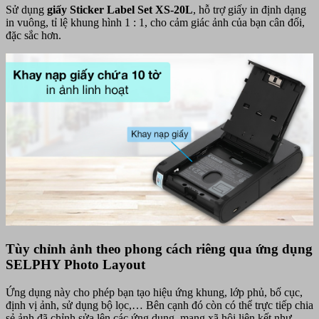
Sử dụng
giấy Sticker Label Set XS-20L
, hỗ trợ giấy in định dạng
in vuông, tỉ lệ khung hình 1 : 1, cho cảm giác ảnh của bạn cân đối,
đặc sắc hơn.
Tùy chỉnh ảnh theo phong cách riêng qua ứng dụng
SELPHY Photo Layout
Ứng dụng này cho phép bạn tạo hiệu ứng khung, lớp phủ, bố cục,
định vị ảnh, sử dụng bộ lọc,… Bên cạnh đó còn có thể trực tiếp chia
sẻ ảnh đã chỉnh sửa lên các ứng dụng, mạng xã hội liên kết như