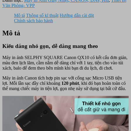
Danh mục:
Máy In Ảnh Giấy Nhiệt, CANON, DNP, Hiti
,
Thiết Bị
Văn Phòng- VPP
Mô tả
Thông số kĩ thuật
Hướng dẫn cài đặt
Chính sách bảo hành
Mô tả
Kiểu dáng nhỏ gọn, dễ dàng mang theo
Máy in ảnh SELPHY SQUARE Canon QX10 có kết cấu đơn giản,
màu đen lịch lãm, cầm nắm dễ dàng chỉ với 1 tay, tiện cho vào túi
xách, balo để đem theo bên mình khi bạn đi du lịch, đi chơi.
Máy in ảnh Canon tích hợp pin sạc với cổng sạc Micro USB tiện
lợi. Mỗi lần sạc đầy chỉ khoảng
120 phút
, khi đó bạn hoàn toàn có
thể mang chiếc máy in tiện lợi, gọn nhẹ này sử dụng tại bất cứ đâu.