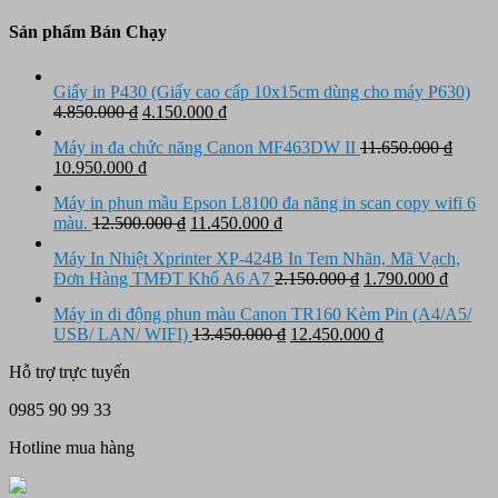
Sản phẩm Bán Chạy
Giấy in P430 (Giấy cao cấp 10x15cm dùng cho máy P630)
Giá
Giá
4.850.000
₫
4.150.000
₫
gốc
hiện
Máy in đa chức năng Canon MF463DW II
11.650.000
₫
là:
tại
Giá
Giá
10.950.000
₫
4.850.000 ₫.
là:
gốc
hiện
4.150.000 ₫.
Máy in phun mầu Epson L8100 đa năng in scan copy wifi 6
là:
tại
Giá
Giá
màu.
12.500.000
₫
11.450.000
₫
11.650.000 ₫.
là:
gốc
hiện
10.950.000 ₫.
Máy In Nhiệt Xprinter XP-424B In Tem Nhãn, Mã Vạch,
là:
tại
Giá
Giá
Đơn Hàng TMĐT Khổ A6 A7
2.150.000
₫
1.790.000
₫
12.500.000 ₫.
là:
gốc
hiện
11.450.000 ₫.
Máy in di động phun màu Canon TR160 Kèm Pin (A4/A5/
là:
tại
Giá
Giá
USB/ LAN/ WIFI)
13.450.000
₫
12.450.000
₫
2.150.000 ₫.
là:
gốc
hiện
1.790.
Hỗ trợ trực tuyến
là:
tại
13.450.000 ₫.
là:
0985 90 99 33
12.450.000 ₫.
Hotline mua hàng