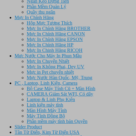
Ngăn Kéo Đựng Tiền
Phần Mềm Quản Lý
Quầy thu ngân
Mực In Chính Hãng
Hộp Mực Tương Thích
Mực In Chính Hãng BROTHER
Mực In Chính Hãng CANON
Mực In Chính Hãng EPSON
Mực In Chính Hãng HP
Mực In Chinh Hãng RICOH
Mưc Nước Cho Máy In Phun Mầu
Mực In Chuyển Nhiêt
Mực In Không Phai, Dey UV
Mực in Pet chuyển nhiệt
Mực Nước Hàn Quốc, Mỹ, Trung
PC , Laptop, Linh Kiện, Camera
Bộ Case Máy Tính Cũ + Màn Hình
CAMERA Giám Sát WFI, Có dây
Laptop & Linh Phụ Kiện
Linh kiện máy tính
Màn Hình Máy Tính
Máy Tính Đồng Bộ
Phần mềm máy tính bản Quyền
Slider Product
Tân Từ Điển, Kim Từ Điển USA