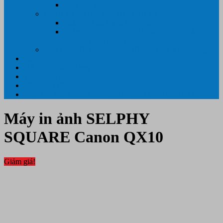
Máy hủy tài liệu
GIẤY IN – THIẾT BỊ NGÀNH IN
Giấy In Ảnh Cuộn Khổ Lớn
Giấy ÉP PLASTIC ( ÉP GIẤY TỜ, ÉP ẢNH,
ÉP CMT, ÉP DẺO)
Máy tính PC- Laptop- Màn Hình – Máy Văn Phòng
Tin tức
Hỗ Trợ Khách Hàng
Thông Tin Cần Thiết
Về chúng tôi
Liên Hệ- 0334.55.33.55- 0985.90.99.33. 0918.95.62.68
Máy in ảnh SELPHY
SQUARE Canon QX10
Giảm giá!