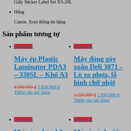
Giấy Sticker Label Set XS-20L
Hãng
Canon.
Xem thông tin hãng
Sản phẩm tương tự
Giảm giá!
Giảm giá!
Máy ép Plastic
Máy đóng gáy
Laminator PDA3
xoắn Deli 3871 –
– 330SL – Khổ A3
Lò xo nhựa, lỗ
hình chữ nhật
Giá
Giá
4.900.000
₫
3.650.000
₫
gốc
hiện
Thêm vào giỏ hàng
Giá
Giá
1.250.000
₫
1.050.000
₫
là:
tại
gốc
hiện
Thêm vào giỏ hàng
4.900.000 ₫.
là:
là:
tại
3.650.000 ₫.
1.250.000 ₫.
là:
1.050.
Giảm giá!
Giảm giá!