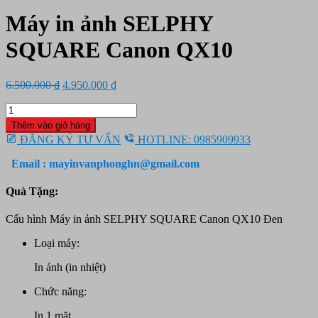
Máy in ảnh SELPHY
SQUARE Canon QX10
Giá
Giá
6.500.000
₫
4.950.000
₫
gốc
hiện
Máy
là:
tại
in
6.500.000 ₫.
là:
Thêm vào giỏ hàng
ảnh
4.950.000 ₫.
ĐĂNG KÝ TƯ VẤN
HOTLINE: 0985909933
SELPHY
SQUARE
Email : mayinvanphonghn@gmail.com
Canon
QX10
Quà Tặng:
số
lượng
Cấu hình Máy in ảnh SELPHY SQUARE Canon QX10 Đen
Loại máy:
In ảnh (in nhiệt)
Chức năng:
In 1 mặt