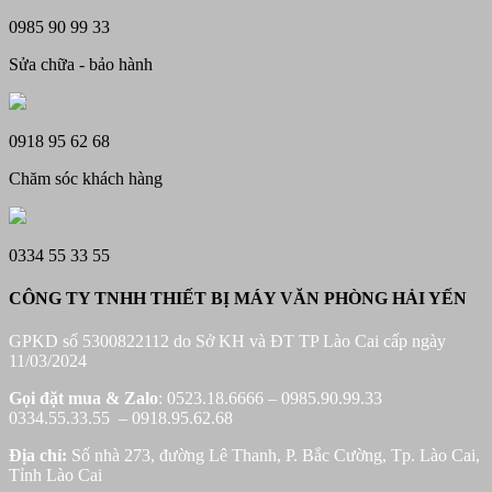
0985 90 99 33
Sửa chữa - bảo hành
0918 95 62 68
Chăm sóc khách hàng
0334 55 33 55
CÔNG TY TNHH THIẾT BỊ MÁY VĂN PHÒNG HẢI YẾN
GPKD số 5300822112 do Sở KH và ĐT TP Lào Cai cấp ngày
11/03/2024
Gọi đặt mua &
Zalo
: 0523.18.6666 – 0985.90.99.33
0334.55.33.55 – 0918.95.62.68
Địa chỉ:
Số nhà 273, đường Lê Thanh, P. Bắc Cường, Tp. Lào Cai,
Tỉnh Lào Cai