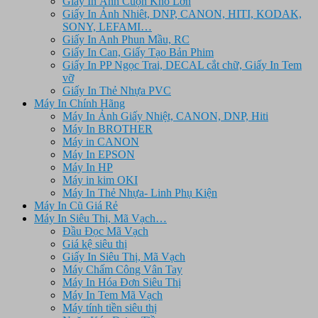
Giấy In Ảnh Cuộn Khổ Lớn
Giấy In Ảnh Nhiêt, DNP, CANON, HITI, KODAK,
SONY, LEFAMI…
Giấy In Anh Phun Mầu, RC
Giấy In Can, Giấy Tạo Bản Phim
Giấy In PP Ngọc Trai, DECAL cắt chữ, Giấy In Tem
vỡ
Giấy In Thẻ Nhựa PVC
Máy In Chính Hãng
Máy In Ảnh Giấy Nhiệt, CANON, DNP, Hiti
Máy In BROTHER
Máy in CANON
Máy In EPSON
Máy In HP
Máy in kim OKI
Máy In Thẻ Nhựa- Linh Phụ Kiện
Máy In Cũ Giá Rẻ
Máy In Siêu Thị, Mã Vạch…
Đầu Đọc Mã Vạch
Giá kệ siêu thị
Giấy In Siêu Thị, Mã Vạch
Máy Chấm Công Vân Tay
Máy In Hóa Đơn Siêu Thị
Máy In Tem Mã Vạch
Máy tính tiền siêu thị