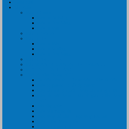
Trang Chủ
Sản Phẩm
Máy In Canon
Máy In Đa Năng
Máy In Đơn Năng
Máy In Màu
Máy In EPSON
Máy In HP
Máy In Màu
Máy In đa năng
Máy In Đơn Năng
Máy In BROTHER
Máy SCANER- CANON- HP- EPSON …
MỰC IN CHÍNH HÃNG
Thiết Bị Văn Phòng- VPP
Tư điển điện từ – Tân tư điển – Kim từ điển
Máy ép plastic – Giấy ép plastic
Máy cán màng nguội – Máy cán màng nhiệt
Máy cắt chữ Decal – Bàn cắt giấy- Giấy Decal
PVC
Bàn dập ghim
Máy hàn miệng túi
Điện thoại để bàn – Điện thoại kéo dài
Máy chiếu- Màn chiếu
Máy đóng gáy xoắn- Lò xo xoắn