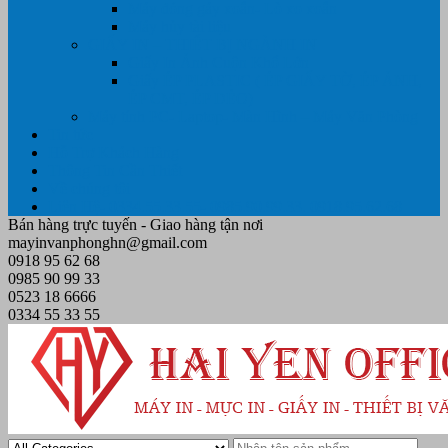
Máy đóng gáy xoắn- Lò xo xoắn
Máy hủy tài liệu
GIẤY IN – THIẾT BỊ NGÀNH IN
Giấy In Ảnh Cuộn Khổ Lớn
Giấy ÉP PLASTIC ( ÉP GIẤY TỜ, ÉP ẢNH,
ÉP CMT, ÉP DẺO)
Máy tính PC- Laptop- Màn Hình – Máy Văn Phòng
Tin tức
Hỗ Trợ Khách Hàng
Thông Tin Cần Thiết
Về chúng tôi
Liên Hệ- 0334.55.33.55- 0985.90.99.33. 0918.95.62.68
Bán hàng trực tuyến - Giao hàng tận nơi
mayinvanphonghn@gmail.com
0918 95 62 68
0985 90 99 33
0523 18 6666
0334 55 33 55