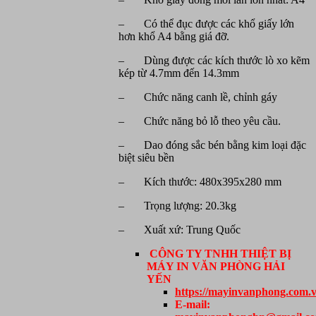
– Có thể đục được các khổ giấy lớn
hơn khổ A4 bằng giá đỡ.
– Dùng được các kích thước lò xo kẽm
kép từ 4.7mm đến 14.3mm
– Chức năng canh lề, chỉnh gáy
– Chức năng bỏ lỗ theo yêu cầu.
– Dao đóng sắc bén bằng kim loại đặc
biệt siêu bền
– Kích thước: 480x395x280 mm
– Trọng lượng: 20.3kg
– Xuất xứ: Trung Quốc
CÔNG TY TNHH THIỆT BỊ
MÁY IN VĂN PHÒNG HẢI
YẾN
https://mayinvanphong.com.v
E-mail: