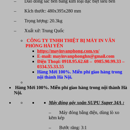
– Dao đóng sắc bén bằng kim loại đặc biệt siêu bền
– Kích thước: 480x395x280 mm
– Trọng lượng: 20.3kg
– Xuất xứ: Trung Quốc
CÔNG TY TNHH THIỆT BỊ MÁY IN VĂN
PHÒNG HẢI YẾN
https://mayinvanphong.com.vn/
E-mail: mayinvanphonghn@gmail.com
Điện Thoại: 0918.95.62.68 – 0985.90.99.33 –
0334.55.33.55
Hàng Mới 100%. Miễn phí giao hàng trong
nội thành Hà Nội.
Hàng Mới 100%. Miễn phí giao hàng trong nội thành Hà
Nội.
Máy đóng gáy xoắn SUPU Super 34A :
– Máy đóng bằng điện, dùng lò xo
kẽm kép
– Bước răng: 3:1