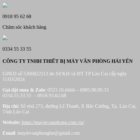
0918 95 62 68
Chăm sóc khách hàng
0334 55 33 55
CÔNG TY TNHH THIẾT BỊ MÁY VĂN PHÒNG HẢI YẾN
GPKD số 5300822112 do Sở KH và ĐT TP Lào Cai cấp ngày
11/03/2024
Gọi đặt mua &
Zalo
: 0523.18.6666 – 0985.90.99.33
0334.55.33.55 – 0918.95.62.68
Địa chỉ:
Số nhà 273, đường Lê Thanh, P. Bắc Cường, Tp. Lào Cai,
Tỉnh Lào Cai
Website:
https://mayinvanphong.com.vn/
Email
: mayinvanphonghn@gmail.com