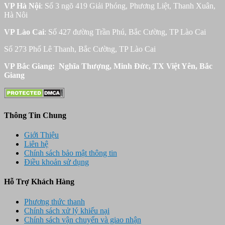
VP Hà Nội
: Số 3 ngõ 419 Giải Phóng, Phương Liệt, Thanh Xuân,
Hà Nôi
VP Lào Cai
: Số 427 đường Trần Phú, Bắc Cường, TP Lào Cai
Số 273 Phố Lê Thanh, Bắc Cường, TP Lào Cai
VP Bắc Giang: Nghĩa Thượng, Minh Đức, TX Việt Yên, Bắc
Giang
Thông Tin Chung
Giới Thiệu
Liên hệ
Chính sách bảo mật thông tin
Điều khoản sử dụng
Hỗ Trợ Khách Hàng
Phương thức thanh
Chính sách xử lý khiếu nại
Chính sách vận chuyển và giao nhận