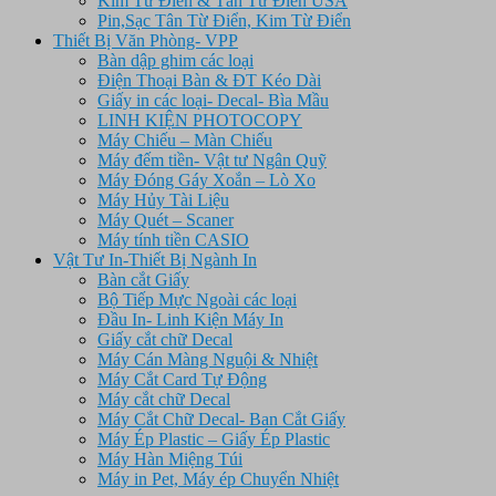
Kim Từ Điên & Tân Từ Điển USA
Pin,Sạc Tân Từ Điển, Kim Từ Điển
Thiết Bị Văn Phòng- VPP
Bàn dập ghim các loại
Điện Thoại Bàn & ĐT Kéo Dài
Giấy in các loại- Decal- Bìa Mầu
LINH KIỆN PHOTOCOPY
Máy Chiếu – Màn Chiếu
Máy đếm tiền- Vật tư Ngân Quỹ
Máy Đóng Gáy Xoắn – Lò Xo
Máy Hủy Tài Liệu
Máy Quét – Scaner
Máy tính tiền CASIO
Vật Tư In-Thiết Bị Ngành In
Bàn cắt Giấy
Bộ Tiếp Mực Ngoài các loại
Đầu In- Linh Kiện Máy In
Giấy cắt chữ Decal
Máy Cán Màng Nguội & Nhiệt
Máy Cắt Card Tự Động
Máy cắt chữ Decal
Máy Cắt Chữ Decal- Ban Cắt Giấy
Máy Ép Plastic – Giấy Ép Plastic
Máy Hàn Miệng Túi
Máy in Pet, Máy ép Chuyển Nhiệt