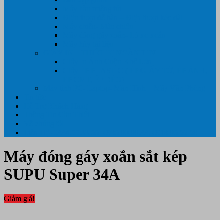
Máy hàn miệng túi
Điện thoại để bàn – Điện thoại kéo dài
Máy chiếu- Màn chiếu
Máy đóng gáy xoắn- Lò xo xoắn
Máy hủy tài liệu
GIẤY IN – THIẾT BỊ NGÀNH IN
Giấy In Ảnh Cuộn Khổ Lớn
Giấy ÉP PLASTIC ( ÉP GIẤY TỜ, ÉP ẢNH,
ÉP CMT, ÉP DẺO)
Máy tính PC- Laptop- Màn Hình – Máy Văn Phòng
Tin tức
Hỗ Trợ Khách Hàng
Thông Tin Cần Thiết
Về chúng tôi
Liên Hệ- 0334.55.33.55- 0985.90.99.33. 0918.95.62.68
Máy đóng gáy xoắn sắt kép
SUPU Super 34A
Giảm giá!