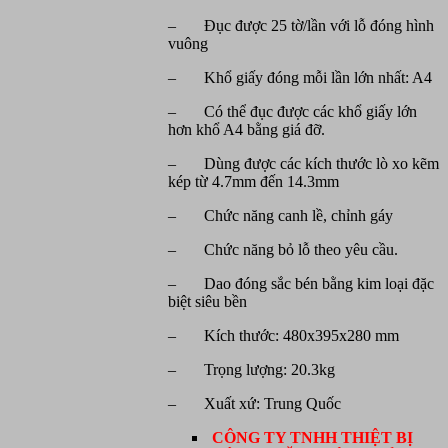
– Đục được 25 tờ/lần với lỗ đóng hình
vuông
– Khổ giấy đóng mỗi lần lớn nhất: A4
– Có thể đục được các khổ giấy lớn
hơn khổ A4 bằng giá đỡ.
– Dùng được các kích thước lò xo kẽm
kép từ 4.7mm đến 14.3mm
– Chức năng canh lề, chỉnh gáy
– Chức năng bỏ lỗ theo yêu cầu.
– Dao đóng sắc bén bằng kim loại đặc
biệt siêu bền
– Kích thước: 480x395x280 mm
– Trọng lượng: 20.3kg
– Xuất xứ: Trung Quốc
CÔNG TY TNHH THIỆT BỊ