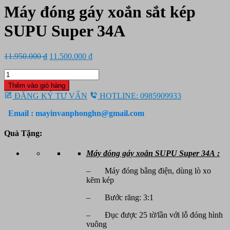
Máy đóng gáy xoắn sắt kép
SUPU Super 34A
Giá
Giá
11.950.000
₫
11.500.000
₫
gốc
hiện
Máy
là:
tại
đóng
11.950.000 ₫.
là:
Thêm vào giỏ hàng
gáy
11.500.000 ₫.
ĐĂNG KÝ TƯ VẤN
HOTLINE: 0985909933
xoắn
sắt
Email : mayinvanphonghn@gmail.com
kép
SUPU
Quà Tặng:
Super
34A
Máy đóng gáy xoắn SUPU Super 34A :
số
lượng
– Máy đóng bằng điện, dùng lò xo
kẽm kép
– Bước răng: 3:1
– Đục được 25 tờ/lần với lỗ đóng hình
vuông