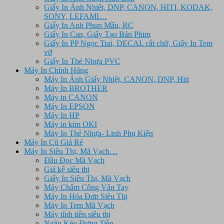
Giấy In Ảnh Nhiêt, DNP, CANON, HITI, KODAK,
SONY, LEFAMI…
Giấy In Anh Phun Mầu, RC
Giấy In Can, Giấy Tạo Bản Phim
Giấy In PP Ngọc Trai, DECAL cắt chữ, Giấy In Tem
vỡ
Giấy In Thẻ Nhựa PVC
Máy In Chính Hãng
Máy In Ảnh Giấy Nhiệt, CANON, DNP, Hiti
Máy In BROTHER
Máy in CANON
Máy In EPSON
Máy In HP
Máy in kim OKI
Máy In Thẻ Nhựa- Linh Phụ Kiện
Máy In Cũ Giá Rẻ
Máy In Siêu Thị, Mã Vạch…
Đầu Đọc Mã Vạch
Giá kệ siêu thị
Giấy In Siêu Thị, Mã Vạch
Máy Chấm Công Vân Tay
Máy In Hóa Đơn Siêu Thị
Máy In Tem Mã Vạch
Máy tính tiền siêu thị
Ngăn Kéo Đựng Tiền