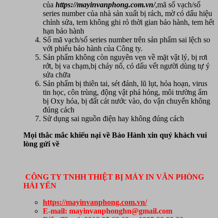
của
https://mayinvanphong.com.vn/
,mã số vạch/số
series number của nhà sản xuất bị rách, mờ có dấu hiệu
chỉnh sửa, tem không ghi rỏ thời gian bảo hành, tem hết
hạn bảo hành
Số mã vạch/số series number trên sản phẩm sai lệch so
với phiếu bảo hành của Công ty.
Sản phẩm không còn nguyên vẹn về mặt vật lý, bị rơi
rớt, bị va chạm,bị cháy nổ, có dấu vết người dùng tự ý
sửa chữa
Sản phẩm bị thiên tai, sét đánh, lũ lụt, hỏa hoạn, virus
tin học, côn trùng, động vật phá hỏng, môi trường ẩm
bị Oxy hóa, bị đất cát nước vào, do vận chuyển không
đúng cách
Sử dụng sai nguồn điện hay không đúng cách
Mọi thắc mắc khiếu nại về Bảo Hành xin quý khách vui
lòng gửi về
CÔNG TY TNHH THIỆT BỊ MÁY IN VĂN PHÒNG
HẢI YẾN
https://mayinvanphong.com.vn/
E-mail: mayinvanphonghn@gmail.com