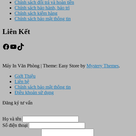
Chính sách đổi trả và hoàn tiền
Chính sách bảo hành, bảo trì
Chính sách kiểm hàng
Chính sách bảo mật thông tin
Liên Kết
Facebook
Youtube
TikTok
Máy In Văn Phòng
|
Theme: Easy Store by
Mystery Themes
.
Giới Thiệu
Liên hệ
Chính sách bảo mật thông tin
Điều khoản sử dụng
Đăng ký tư vấn
Họ và tên
Số điện thoại