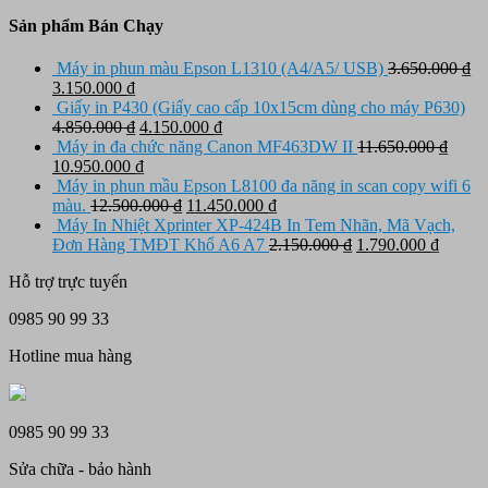
Sản phẩm Bán Chạy
Máy in phun màu Epson L1310 (A4/A5/ USB)
3.650.000
₫
Giá
Giá
3.150.000
₫
gốc
hiện
Giấy in P430 (Giấy cao cấp 10x15cm dùng cho máy P630)
là:
tại
Giá
Giá
4.850.000
₫
4.150.000
₫
3.650.000 ₫.
là:
gốc
hiện
Máy in đa chức năng Canon MF463DW II
11.650.000
₫
Giá
3.150.000 ₫.
là:
Giá
tại
10.950.000
₫
gốc
4.850.000 ₫.
hiện
là:
Máy in phun mầu Epson L8100 đa năng in scan copy wifi 6
là:
tại
Giá
4.150.000 ₫.
Giá
màu.
12.500.000
₫
11.450.000
₫
11.650.000 ₫.
là:
gốc
hiện
Máy In Nhiệt Xprinter XP-424B In Tem Nhãn, Mã Vạch,
10.950.000 ₫.
là:
tại
Giá
Giá
Đơn Hàng TMĐT Khổ A6 A7
2.150.000
₫
1.790.000
₫
12.500.000 ₫.
là:
gốc
hiện
Hỗ trợ trực tuyến
11.450.000 ₫.
là:
tại
2.150.000 ₫.
là:
0985 90 99 33
1.790.
Hotline mua hàng
0985 90 99 33
Sửa chữa - bảo hành