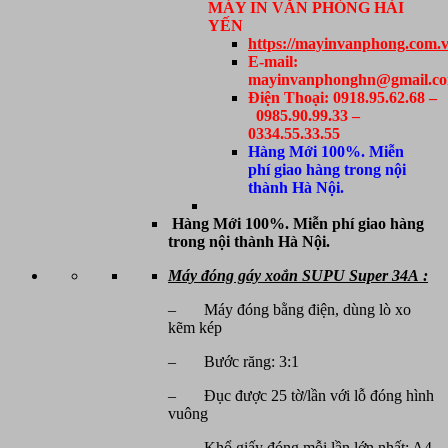
MÁY IN VĂN PHÒNG HẢI
YẾN
https://mayinvanphong.com.v
E-mail:
mayinvanphonghn@gmail.c
Điện Thoại: 0918.95.62.68 –
0985.90.99.33 –
0334.55.33.55
Hàng Mới 100%. Miễn
phí giao hàng trong nội
thành Hà Nội.
Hàng Mới 100%. Miễn phí giao hàng
trong nội thành Hà Nội.
Máy đóng gáy xoắn SUPU Super 34A :
– Máy đóng bằng điện, dùng lò xo
kẽm kép
– Bước răng: 3:1
– Đục được 25 tờ/lần với lỗ đóng hình
vuông
– Khổ giấy đóng mỗi lần lớn nhất: A4