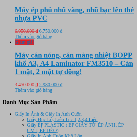
1.850.000 ₫.
là:
1.500.000 ₫.
Máy ép phủ nhũ vàng, nhũ bạc lên thẻ
nhựa PVC
Giá
Giá
6.950.000
₫
6.750.000
₫
gốc
hiện
Thêm vào giỏ hàng
là:
tại
Giảm giá!
6.950.000 ₫.
là:
6.750.000 ₫.
Máy cán nóng, cán màng nhiệt BOPP
khổ A3, A4 Laminator FM3510 – Cán
1 mặt, 2 mặt tự động!
Giá
Giá
3.450.000
₫
2.980.000
₫
gốc
hiện
Thêm vào giỏ hàng
là:
tại
3.450.000 ₫.
là:
Danh Mục Sản Phẩm
2.980.000 ₫.
Giấy In Ảnh & Giấy In Ảnh Cuộn
Giấy Đục Lỗ, Liên Tục 1,2,3,4 Liên
Giấy ÉP PLASTIC ( ÉP GIẤY TỜ, ÉP ẢNH, ÉP
CMT, ÉP DẺO)
Giấy In Ảnh Cuộn Khổ Lớn