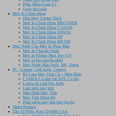
Phần Mềm Quản Lý
Quầy thu ngân
Mực In Chính Hãng
Hộp Mực Tương Thích
Mực In Chính Hãng BROTHER
Mực In Chính Hãng CANON
Mực In Chính Hãng EPSON
Mực In Chính Hãng HP
Mực In Chinh Hãng RICOH
Mưc Nước Cho Máy In Phun Mầu
Mực In Chuyển Nhiêt
Mực In Không Phai, Dey UV
Mực in Pet chuyển nhiệt
Mực Nước Hàn Quốc, Mỹ, Trung
PC , Laptop, Linh Kiện, Camera
Bộ Case Máy Tính Cũ + Màn Hình
CAMERA Giám Sát WFI, Có dây
Laptop & Linh Phụ Kiện
Linh kiện máy tính
Màn Hình Máy Tính
Máy Tính Đồng Bộ
Phần mềm máy tính bản Quyền
Slider Product
Tân Từ Điển, Kim Từ Điển USA