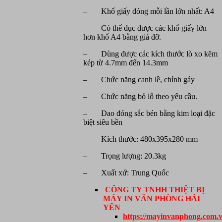
– Khổ giấy đóng mỗi lần lớn nhất: A4
– Có thể đục được các khổ giấy lớn
hơn khổ A4 bằng giá đỡ.
– Dùng được các kích thước lò xo kẽm
kép từ 4.7mm đến 14.3mm
– Chức năng canh lề, chỉnh gáy
– Chức năng bỏ lỗ theo yêu cầu.
– Dao đóng sắc bén bằng kim loại đặc
biệt siêu bền
– Kích thước: 480x395x280 mm
– Trọng lượng: 20.3kg
– Xuất xứ: Trung Quốc
CÔNG TY TNHH THIỆT BỊ
MÁY IN VĂN PHÒNG HẢI
YẾN
https://mayinvanphong.com.v