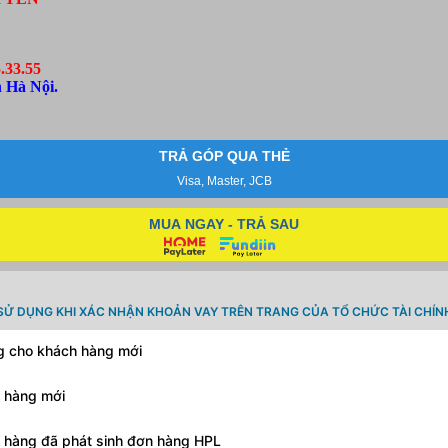
.33.55
 Hà Nội.
TRẢ GÓP QUA THẺ
Visa, Master, JCB
MUA NGAY - TRẢ SAU
SỬ DỤNG KHI XÁC NHẬN KHOẢN VAY TRÊN TRANG CỦA TỔ CHỨC TÀI CHÍN
ng cho khách hàng mới
h hàng mới
h hàng đã phát sinh đơn hàng HPL