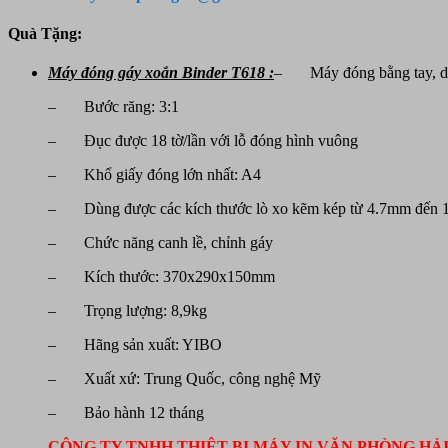
kép
Binder
Quà Tặng:
T618
số
Máy đóng gáy xoắn Binder T618 :
– Máy đóng bằng tay, dù
lượng
– Bước răng: 3:1
– Đục được 18 tờ/lần với lỗ đóng hình vuông
– Khổ giấy đóng lớn nhất: A4
– Dùng được các kích thước lò xo kẽm kép từ 4.7mm đến
– Chức năng canh lề, chỉnh gáy
– Kích thước: 370x290x150mm
– Trọng lượng: 8,9kg
– Hãng sản xuất: YIBO
– Xuất xứ: Trung Quốc, công nghệ Mỹ
– Bảo hành 12 tháng
CÔNG TY TNHH THIỆT BỊ MÁY IN VĂN PHÒNG HẢ