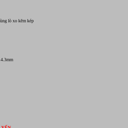
ng lò xo kẽm kép
 14.3mm
I YẾN