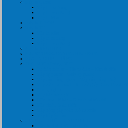
Máy In Canon
Máy In Đa Năng
Máy In Đơn Năng
Máy In Màu
Máy In EPSON
Máy In HP
Máy In Màu
Máy In đa năng
Máy In Đơn Năng
Máy In BROTHER
Máy SCANER- CANON- HP- EPSON …
MỰC IN CHÍNH HÃNG
Thiết Bị Văn Phòng- VPP
Tư điển điện từ – Tân tư điển – Kim từ điển
Máy ép plastic – Giấy ép plastic
Máy cán màng nguội – Máy cán màng nhiệt
Máy cắt chữ Decal – Bàn cắt giấy- Giấy Decal P
Bàn dập ghim
Máy hàn miệng túi
Điện thoại để bàn – Điện thoại kéo dài
Máy chiếu- Màn chiếu
Máy đóng gáy xoắn- Lò xo xoắn
Máy hủy tài liệu
GIẤY IN – THIẾT BỊ NGÀNH IN
Giấy In Ảnh Cuộn Khổ Lớn