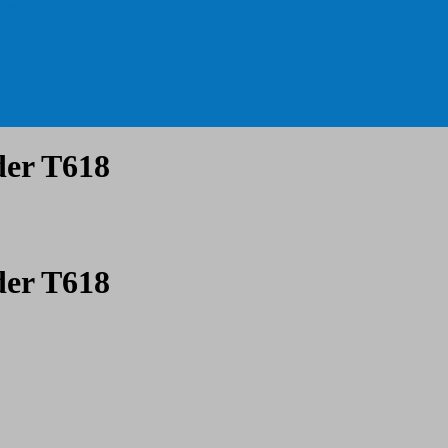
 CMT, ÉP DẺO)
der T618
der T618