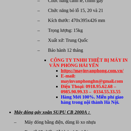
– Chức năng canh lề, chỉnh gáy
– Chức năng bỏ lỗ 15, 20 và 21
– Kích thước: 470x395x426 mm
– Trọng lượng: 15kg
– Xuất xứ: Trung Quốc
– Bảo hành 12 tháng
CÔNG TY TNHH THIỆT BỊ MÁY IN
VĂN PHÒNG HẢI YẾN
https://mayinvanphong.com.vn/
E-mail:
mayinvanphonghn@gmail.com
Điện Thoại: 0918.95.62.68 –
0985.90.99.33 – 0334.55.33.55
Hàng Mới 100%. Miễn phí giao
hàng trong nội thành Hà Nội.
Máy đóng gáy xoắn SUPU CB 2000A :
– Máy đóng bằng điện, dùng lò xo nhựa