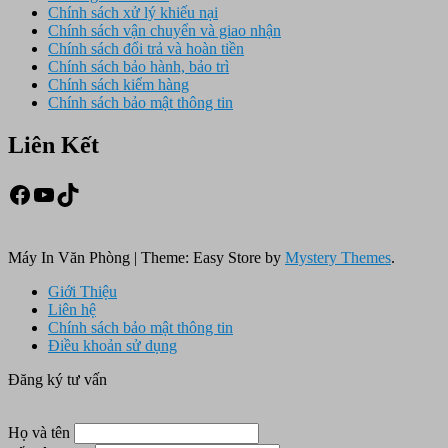
Chính sách xử lý khiếu nại
Chính sách vận chuyển và giao nhận
Chính sách đổi trả và hoàn tiền
Chính sách bảo hành, bảo trì
Chính sách kiểm hàng
Chính sách bảo mật thông tin
Liên Kết
Facebook
Youtube
TikTok
Máy In Văn Phòng
|
Theme: Easy Store by
Mystery Themes
.
Giới Thiệu
Liên hệ
Chính sách bảo mật thông tin
Điều khoản sử dụng
Đăng ký tư vấn
Họ và tên