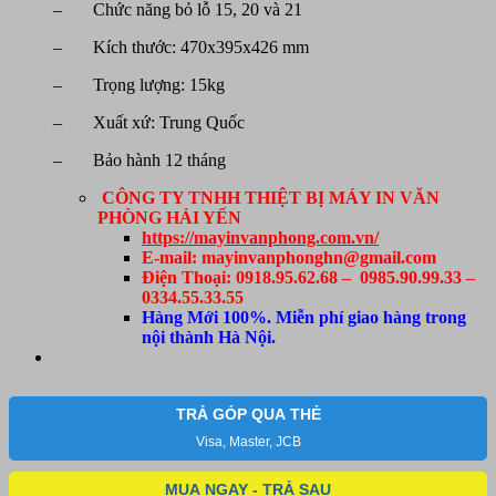
– Chức năng bỏ lỗ 15, 20 và 21
– Kích thước: 470x395x426 mm
– Trọng lượng: 15kg
– Xuất xứ: Trung Quốc
– Bảo hành 12 tháng
CÔNG TY TNHH THIỆT BỊ MÁY IN VĂN
PHÒNG HẢI YẾN
https://mayinvanphong.com.vn/
E-mail: mayinvanphonghn@gmail.com
Điện Thoại: 0918.95.62.68 – 0985.90.99.33 –
0334.55.33.55
Hàng Mới 100%. Miễn phí giao hàng trong
nội thành Hà Nội.
TRẢ GÓP QUA THẺ
Visa, Master, JCB
MUA NGAY - TRẢ SAU