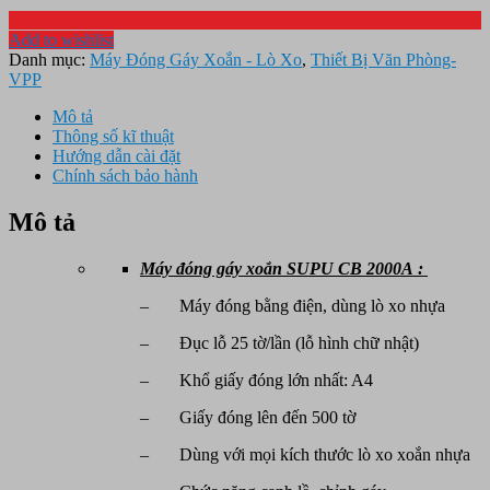
Add to wishlist
Danh mục:
Máy Đóng Gáy Xoắn - Lò Xo
,
Thiết Bị Văn Phòng-
VPP
Mô tả
Thông số kĩ thuật
Hướng dẫn cài đặt
Chính sách bảo hành
Mô tả
Máy đóng gáy xoắn SUPU CB 2000A :
– Máy đóng bằng điện, dùng lò xo nhựa
– Đục lỗ 25 tờ/lần (lỗ hình chữ nhật)
– Khổ giấy đóng lớn nhất: A4
– Giấy đóng lên đến 500 tờ
– Dùng với mọi kích thước lò xo xoắn nhựa