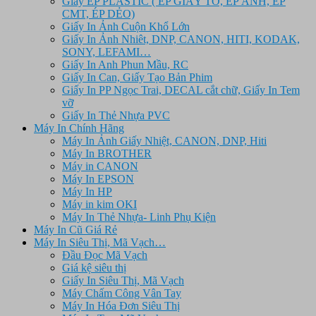
Giấy ÉP PLASTIC ( ÉP GIẤY TỜ, ÉP ẢNH, ÉP
CMT, ÉP DẺO)
Giấy In Ảnh Cuộn Khổ Lớn
Giấy In Ảnh Nhiêt, DNP, CANON, HITI, KODAK,
SONY, LEFAMI…
Giấy In Anh Phun Mầu, RC
Giấy In Can, Giấy Tạo Bản Phim
Giấy In PP Ngọc Trai, DECAL cắt chữ, Giấy In Tem
vỡ
Giấy In Thẻ Nhựa PVC
Máy In Chính Hãng
Máy In Ảnh Giấy Nhiệt, CANON, DNP, Hiti
Máy In BROTHER
Máy in CANON
Máy In EPSON
Máy In HP
Máy in kim OKI
Máy In Thẻ Nhựa- Linh Phụ Kiện
Máy In Cũ Giá Rẻ
Máy In Siêu Thị, Mã Vạch…
Đầu Đọc Mã Vạch
Giá kệ siêu thị
Giấy In Siêu Thị, Mã Vạch
Máy Chấm Công Vân Tay
Máy In Hóa Đơn Siêu Thị