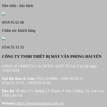
Sửa chữa - bảo hành
0918 95 62 68
Chăm sóc khách hàng
0334 55 33 55
CÔNG TY TNHH THIẾT BỊ MÁY VĂN PHÒNG HẢI YẾN
GPKD số 5300822112 do Sở KH và ĐT TP Lào Cai cấp ngày
11/03/2024
Gọi đặt mua &
Zalo
: 0523.18.6666 – 0985.90.99.33
0334.55.33.55 – 0918.95.62.68
Địa chỉ:
Số nhà 273, đường Lê Thanh, P. Bắc Cường, Tp. Lào Cai,
Tỉnh Lào Cai
Website:
https://mayinvanphong.com.vn/