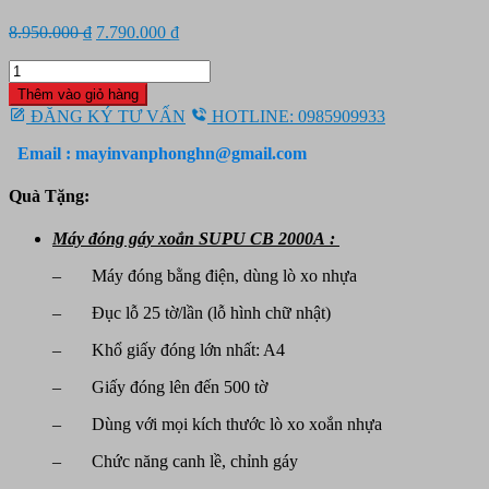
Giá
Giá
8.950.000
₫
7.790.000
₫
gốc
hiện
Máy
là:
tại
đóng
8.950.000 ₫.
là:
Thêm vào giỏ hàng
gáy
7.790.000 ₫.
ĐĂNG KÝ TƯ VẤN
HOTLINE: 0985909933
xoắn
nhựa
Email : mayinvanphonghn@gmail.com
SUPU
CB
Quà Tặng:
2000A
số
Máy đóng gáy xoắn SUPU CB 2000A :
lượng
– Máy đóng bằng điện, dùng lò xo nhựa
– Đục lỗ 25 tờ/lần (lỗ hình chữ nhật)
– Khổ giấy đóng lớn nhất: A4
– Giấy đóng lên đến 500 tờ
– Dùng với mọi kích thước lò xo xoắn nhựa
– Chức năng canh lề, chỉnh gáy