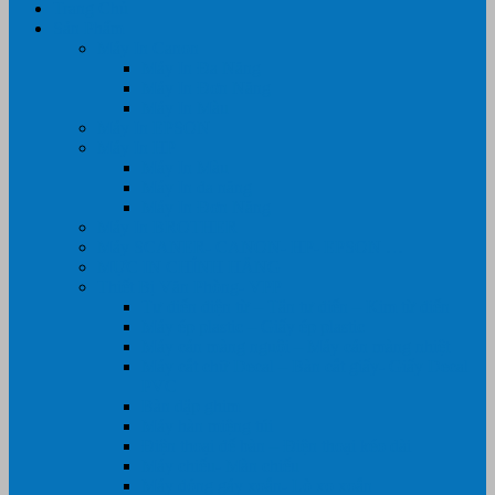
Trang Chủ
Sản Phẩm
Máy In Canon
Máy In Đa Năng
Máy In Đơn Năng
Máy In Màu
Máy In EPSON
Máy In HP
Máy In Màu
Máy In đa năng
Máy In Đơn Năng
Máy In BROTHER
Máy SCANER- CANON- HP- EPSON …
MỰC IN CHÍNH HÃNG
Thiết Bị Văn Phòng- VPP
Tư điển điện từ – Tân tư điển – Kim từ điển
Máy ép plastic – Giấy ép plastic
Máy cán màng nguội – Máy cán màng nhiệt
Máy cắt chữ Decal – Bàn cắt giấy- Giấy Decal
PVC
Bàn dập ghim
Máy hàn miệng túi
Điện thoại để bàn – Điện thoại kéo dài
Máy chiếu- Màn chiếu
Máy đóng gáy xoắn- Lò xo xoắn