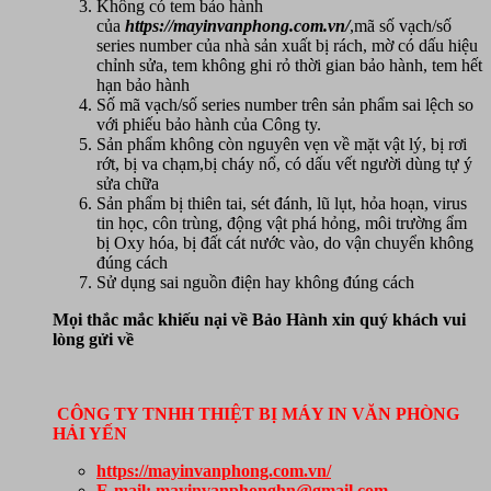
Không có tem bảo hành
của
https://mayinvanphong.com.vn/
,mã số vạch/số
series number của nhà sản xuất bị rách, mờ có dấu hiệu
chỉnh sửa, tem không ghi rỏ thời gian bảo hành, tem hết
hạn bảo hành
Số mã vạch/số series number trên sản phẩm sai lệch so
với phiếu bảo hành của Công ty.
Sản phẩm không còn nguyên vẹn về mặt vật lý, bị rơi
rớt, bị va chạm,bị cháy nổ, có dấu vết người dùng tự ý
sửa chữa
Sản phẩm bị thiên tai, sét đánh, lũ lụt, hỏa hoạn, virus
tin học, côn trùng, động vật phá hỏng, môi trường ẩm
bị Oxy hóa, bị đất cát nước vào, do vận chuyển không
đúng cách
Sử dụng sai nguồn điện hay không đúng cách
Mọi thắc mắc khiếu nại về Bảo Hành xin quý khách vui
lòng gửi về
CÔNG TY TNHH THIỆT BỊ MÁY IN VĂN PHÒNG
HẢI YẾN
https://mayinvanphong.com.vn/
E-mail: mayinvanphonghn@gmail.com