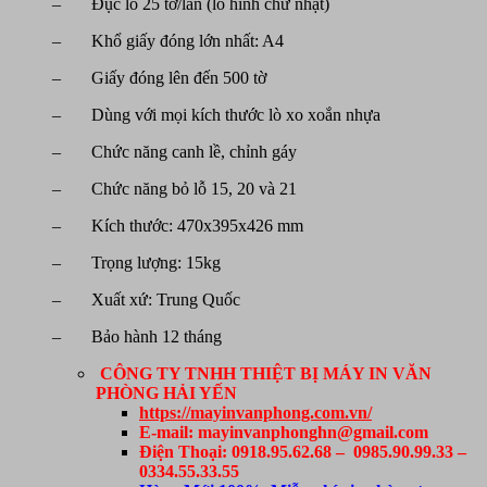
– Đục lỗ 25 tờ/lần (lỗ hình chữ nhật)
– Khổ giấy đóng lớn nhất: A4
– Giấy đóng lên đến 500 tờ
– Dùng với mọi kích thước lò xo xoắn nhựa
– Chức năng canh lề, chỉnh gáy
– Chức năng bỏ lỗ 15, 20 và 21
– Kích thước: 470x395x426 mm
– Trọng lượng: 15kg
– Xuất xứ: Trung Quốc
– Bảo hành 12 tháng
CÔNG TY TNHH THIỆT BỊ MÁY IN VĂN
PHÒNG HẢI YẾN
https://mayinvanphong.com.vn/
E-mail: mayinvanphonghn@gmail.com
Điện Thoại: 0918.95.62.68 – 0985.90.99.33 –
0334.55.33.55