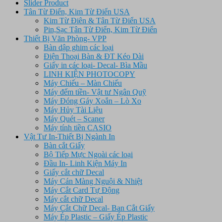
Slider Product
Tân Từ Điển, Kim Từ Điển USA
Kim Từ Điên & Tân Từ Điển USA
Pin,Sạc Tân Từ Điển, Kim Từ Điển
Thiết Bị Văn Phòng- VPP
Bàn dập ghim các loại
Điện Thoại Bàn & ĐT Kéo Dài
Giấy in các loại- Decal- Bìa Mầu
LINH KIỆN PHOTOCOPY
Máy Chiếu – Màn Chiếu
Máy đếm tiền- Vật tư Ngân Quỹ
Máy Đóng Gáy Xoắn – Lò Xo
Máy Hủy Tài Liệu
Máy Quét – Scaner
Máy tính tiền CASIO
Vật Tư In-Thiết Bị Ngành In
Bàn cắt Giấy
Bộ Tiếp Mực Ngoài các loại
Đầu In- Linh Kiện Máy In
Giấy cắt chữ Decal
Máy Cán Màng Nguội & Nhiệt
Máy Cắt Card Tự Động
Máy cắt chữ Decal
Máy Cắt Chữ Decal- Ban Cắt Giấy
Máy Ép Plastic – Giấy Ép Plastic