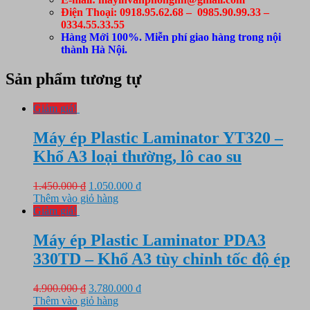
Điện Thoại: 0918.95.62.68 – 0985.90.99.33 –
0334.55.33.55
Hàng Mới 100%. Miễn phí giao hàng trong nội
thành Hà Nội.
Sản phẩm tương tự
Giảm giá!
Máy ép Plastic Laminator YT320 –
Khổ A3 loại thường, lô cao su
Giá
Giá
1.450.000
₫
1.050.000
₫
gốc
hiện
Thêm vào giỏ hàng
là:
tại
Giảm giá!
1.450.000 ₫.
là:
1.050.000 ₫.
Máy ép Plastic Laminator PDA3
330TD – Khổ A3 tùy chỉnh tốc độ ép
Giá
Giá
4.900.000
₫
3.780.000
₫
gốc
hiện
Thêm vào giỏ hàng