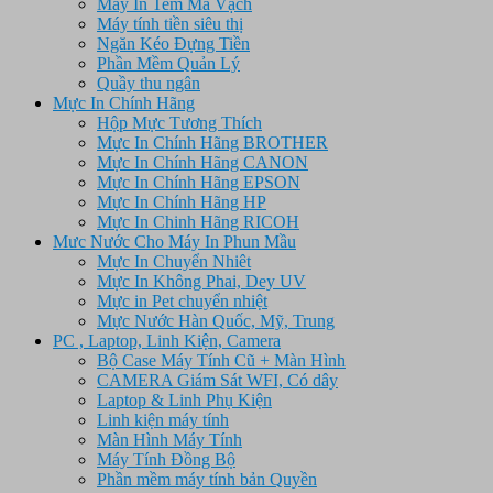
Máy In Tem Mã Vạch
Máy tính tiền siêu thị
Ngăn Kéo Đựng Tiền
Phần Mềm Quản Lý
Quầy thu ngân
Mực In Chính Hãng
Hộp Mực Tương Thích
Mực In Chính Hãng BROTHER
Mực In Chính Hãng CANON
Mực In Chính Hãng EPSON
Mực In Chính Hãng HP
Mực In Chinh Hãng RICOH
Mưc Nước Cho Máy In Phun Mầu
Mực In Chuyển Nhiêt
Mực In Không Phai, Dey UV
Mực in Pet chuyển nhiệt
Mực Nước Hàn Quốc, Mỹ, Trung
PC , Laptop, Linh Kiện, Camera
Bộ Case Máy Tính Cũ + Màn Hình
CAMERA Giám Sát WFI, Có dây
Laptop & Linh Phụ Kiện
Linh kiện máy tính
Màn Hình Máy Tính
Máy Tính Đồng Bộ
Phần mềm máy tính bản Quyền