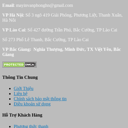
Email
: mayinvanphonghn@gmail.com
VP Hà Nội
: Số 3 ngõ 419 Giải Phóng, Phương Liệt, Thanh Xuân,
Hà Nôi
VP Lào Cai
: Số 427 đường Trần Phú, Bắc Cường, TP Lào Cai
Số 273 Phố Lê Thanh, Bắc Cường, TP Lào Cai
VP Bắc Giang: Nghĩa Thượng, Minh Đức, TX Việt Yên, Bắc
Giang
Thông Tin Chung
Giới Thiệu
Liên hệ
Chính sách bảo mật thông tin
Điều khoản sử dụng
Hỗ Trợ Khách Hàng
Phương thức thanh