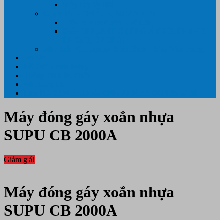
Máy hủy tài liệu
GIẤY IN – THIẾT BỊ NGÀNH IN
Giấy In Ảnh Cuộn Khổ Lớn
Giấy ÉP PLASTIC ( ÉP GIẤY TỜ, ÉP ẢNH,
ÉP CMT, ÉP DẺO)
Máy tính PC- Laptop- Màn Hình – Máy Văn Phòng
Tin tức
Hỗ Trợ Khách Hàng
Thông Tin Cần Thiết
Về chúng tôi
Liên Hệ- 0334.55.33.55- 0985.90.99.33. 0918.95.62.68
Máy đóng gáy xoắn nhựa
SUPU CB 2000A
Giảm giá!
Máy đóng gáy xoắn nhựa
SUPU CB 2000A