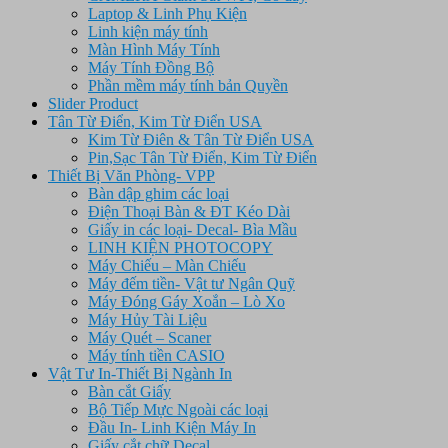
Laptop & Linh Phụ Kiện
Linh kiện máy tính
Màn Hình Máy Tính
Máy Tính Đồng Bộ
Phần mềm máy tính bản Quyền
Slider Product
Tân Từ Điển, Kim Từ Điển USA
Kim Từ Điên & Tân Từ Điển USA
Pin,Sạc Tân Từ Điển, Kim Từ Điển
Thiết Bị Văn Phòng- VPP
Bàn dập ghim các loại
Điện Thoại Bàn & ĐT Kéo Dài
Giấy in các loại- Decal- Bìa Mầu
LINH KIỆN PHOTOCOPY
Máy Chiếu – Màn Chiếu
Máy đếm tiền- Vật tư Ngân Quỹ
Máy Đóng Gáy Xoắn – Lò Xo
Máy Hủy Tài Liệu
Máy Quét – Scaner
Máy tính tiền CASIO
Vật Tư In-Thiết Bị Ngành In
Bàn cắt Giấy
Bộ Tiếp Mực Ngoài các loại
Đầu In- Linh Kiện Máy In
Giấy cắt chữ Decal