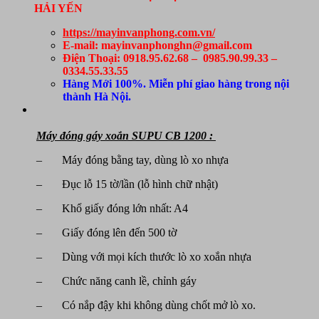
HẢI YẾN
https://mayinvanphong.com.vn/
E-mail: mayinvanphonghn@gmail.com
Điện Thoại: 0918.95.62.68 – 0985.90.99.33 –
0334.55.33.55
Hàng Mới 100%. Miễn phí giao hàng trong nội
thành Hà Nội.
Máy đóng gáy xoắn SUPU CB 1200 :
– Máy đóng bằng tay, dùng lò xo nhựa
– Đục lỗ 15 tờ/lần (lỗ hình chữ nhật)
– Khổ giấy đóng lớn nhất: A4
– Giấy đóng lên đến 500 tờ
– Dùng với mọi kích thước lò xo xoắn nhựa
– Chức năng canh lề, chỉnh gáy
– Có nắp đậy khi không dùng chốt mở lò xo.