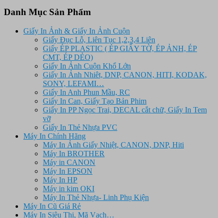
là:
tại
6.950.000 ₫.
là:
Danh Mục Sản Phẩm
6.750.000 ₫.
Giấy In Ảnh & Giấy In Ảnh Cuộn
Giấy Đục Lỗ, Liên Tục 1,2,3,4 Liên
Giấy ÉP PLASTIC ( ÉP GIẤY TỜ, ÉP ẢNH, ÉP
CMT, ÉP DẺO)
Giấy In Ảnh Cuộn Khổ Lớn
Giấy In Ảnh Nhiêt, DNP, CANON, HITI, KODAK,
SONY, LEFAMI…
Giấy In Anh Phun Mầu, RC
Giấy In Can, Giấy Tạo Bản Phim
Giấy In PP Ngọc Trai, DECAL cắt chữ, Giấy In Tem
vỡ
Giấy In Thẻ Nhựa PVC
Máy In Chính Hãng
Máy In Ảnh Giấy Nhiệt, CANON, DNP, Hiti
Máy In BROTHER
Máy in CANON
Máy In EPSON
Máy In HP
Máy in kim OKI
Máy In Thẻ Nhựa- Linh Phụ Kiện
Máy In Cũ Giá Rẻ
Máy In Siêu Thị, Mã Vạch…