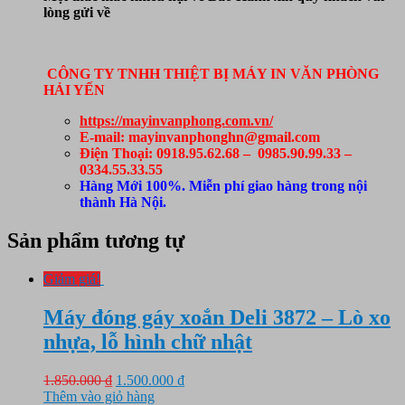
lòng gửi về
CÔNG TY TNHH THIỆT BỊ MÁY IN VĂN PHÒNG
HẢI YẾN
https://mayinvanphong.com.vn/
E-mail: mayinvanphonghn@gmail.com
Điện Thoại: 0918.95.62.68 – 0985.90.99.33 –
0334.55.33.55
Hàng Mới 100%. Miễn phí giao hàng trong nội
thành Hà Nội.
Sản phẩm tương tự
Giảm giá!
Máy đóng gáy xoắn Deli 3872 – Lò xo
nhựa, lỗ hình chữ nhật
Giá
Giá
1.850.000
₫
1.500.000
₫
gốc
hiện
Thêm vào giỏ hàng