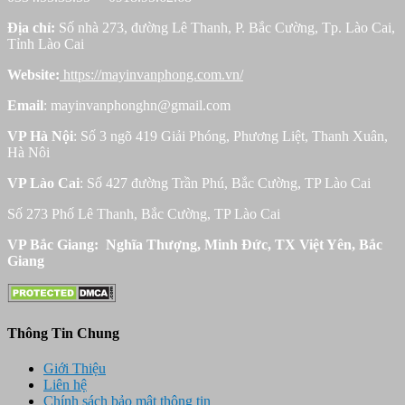
Địa chỉ:
Số nhà 273, đường Lê Thanh, P. Bắc Cường, Tp. Lào Cai,
Tỉnh Lào Cai
Website:
https://mayinvanphong.com.vn/
Email
: mayinvanphonghn@gmail.com
VP Hà Nội
: Số 3 ngõ 419 Giải Phóng, Phương Liệt, Thanh Xuân,
Hà Nôi
VP Lào Cai
: Số 427 đường Trần Phú, Bắc Cường, TP Lào Cai
Số 273 Phố Lê Thanh, Bắc Cường, TP Lào Cai
VP Bắc Giang: Nghĩa Thượng, Minh Đức, TX Việt Yên, Bắc
Giang
Thông Tin Chung
Giới Thiệu
Liên hệ
Chính sách bảo mật thông tin