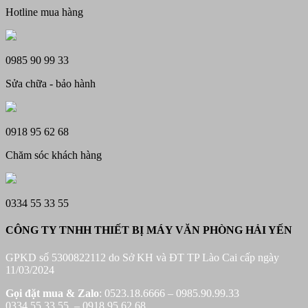
Hotline mua hàng
0985 90 99 33
Sửa chữa - bảo hành
0918 95 62 68
Chăm sóc khách hàng
0334 55 33 55
CÔNG TY TNHH THIẾT BỊ MÁY VĂN PHÒNG HẢI YẾN
GPKD số 5300822112 do Sở KH và ĐT TP Lào Cai cấp ngày
11/03/2024
Gọi đặt mua &
Zalo
: 0523.18.6666 – 0985.90.99.33
0334.55.33.55 – 0918.95.62.68