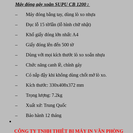
Máy đóng gáy xoắn SUPU CB 1200 :
– Máy đóng bằng tay, dùng lò xo nhựa
– Đục lỗ 15 tờ/lần (lỗ hình chữ nhật)
– Khổ giấy đóng lớn nhất: A4
– Giấy đóng lên đến 500 tờ
– Dùng với mọi kích thước lò xo xoắn nhựa
– Chức năng canh lề, chỉnh gáy
– Có nắp đậy khi không dùng chốt mở lò xo.
– Kích thước: 330x408x372 mm
– Trọng lượng: 7.2kg
– Xuất xứ: Trung Quốc
– Bảo hành 12 tháng
CÔNG TY TNHH THIỆT BỊ MÁY IN VĂN PHÒNG