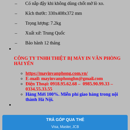
– Có nắp đậy khi không dùng chốt mở lò xo.
– Kích thước: 330x408x372 mm
– Trọng lượng: 7.2kg
– Xuất xứ: Trung Quốc
– Bảo hành 12 tháng
CÔNG TY TNHH THIỆT BỊ MÁY IN VĂN PHÒNG
HẢI YẾN
https://mayinvanphong.com.vn/
E-mail: mayinvanphonghn@gmail.com
Điện Thoại: 0918.95.62.68 – 0985.90.99.33 –
0334.55.33.55
Hàng Mới 100%. Miễn phí giao hàng trong nội
thành Hà Nội.
TRẢ GÓP QUA THẺ
Visa, Master, JCB