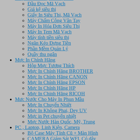
Đầu Đọc Mã Vạch
Giá kệ siêu thị
Giấy In Siêu Thị, Mã Vạch
Máy Chấm Công Vân Tay
Máy In Hóa Đơn Siêu Thị
Máy In Tem Mã Vạch
Máy tính tiền siêu thị
Ngăn Kéo Đựng Tiền
Phần Mềm Quản Lý
Quầy thu ngân
Mực In Chính Hãng
Hộp Mực Tương Thích
Mực In Chính Hãng BROTHER
Mực In Chính Hãng CANON
Mực In Chính Hãng EPSON
Mực In Chính Hãng HP
Mực In Chinh Hãng RICOH
Mưc Nước Cho Máy In Phun Mầu
Mực In Chuyển Nhiêt
Mực In Không Phai, Dey UV
Mực in Pet chuyển nhiệt
Mực Nước Hàn Quốc, Mỹ, Trung
PC , Laptop, Linh Kiện, Camera
Bộ Case Máy Tính Cũ + Màn Hình
CAMERA Giám Sát WFI, Có dây