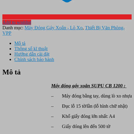
Add to wishlist
Danh mục:
Máy Đóng Gáy Xoắn - Lò Xo
,
Thiết Bị Văn Phòng-
VPP
Mô tả
Thông số kĩ thuật
Hướng dẫn cài đặt
Chính sách bảo hành
Mô tả
Máy đóng gáy xoắn SUPU CB 1200 :
– Máy đóng bằng tay, dùng lò xo nhựa
– Đục lỗ 15 tờ/lần (lỗ hình chữ nhật)
– Khổ giấy đóng lớn nhất: A4
– Giấy đóng lên đến 500 tờ