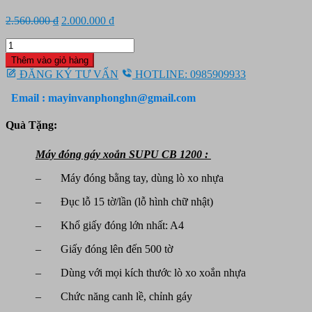
Giá
Giá
2.560.000
₫
2.000.000
₫
gốc
hiện
Máy
là:
tại
đóng
2.560.000 ₫.
là:
Thêm vào giỏ hàng
gáy
2.000.000 ₫.
ĐĂNG KÝ TƯ VẤN
HOTLINE: 0985909933
xoắn
nhựa
Email : mayinvanphonghn@gmail.com
SUPU
CB
Quà Tặng:
1200
số
Máy đóng gáy xoắn SUPU CB 1200 :
lượng
– Máy đóng bằng tay, dùng lò xo nhựa
– Đục lỗ 15 tờ/lần (lỗ hình chữ nhật)
– Khổ giấy đóng lớn nhất: A4
– Giấy đóng lên đến 500 tờ
– Dùng với mọi kích thước lò xo xoắn nhựa
– Chức năng canh lề, chỉnh gáy