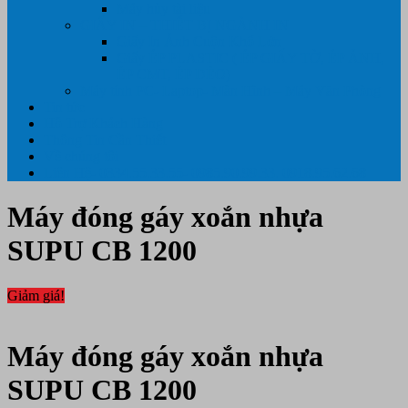
Máy hủy tài liệu
GIẤY IN – THIẾT BỊ NGÀNH IN
Giấy In Ảnh Cuộn Khổ Lớn
Giấy ÉP PLASTIC ( ÉP GIẤY TỜ, ÉP ẢNH,
ÉP CMT, ÉP DẺO)
Máy tính PC- Laptop- Màn Hình – Máy Văn Phòng
Tin tức
Hỗ Trợ Khách Hàng
Thông Tin Cần Thiết
Về chúng tôi
Liên Hệ- 0334.55.33.55- 0985.90.99.33. 0918.95.62.68
Máy đóng gáy xoắn nhựa
SUPU CB 1200
Giảm giá!
Máy đóng gáy xoắn nhựa
SUPU CB 1200