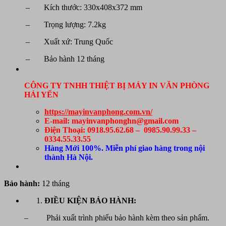
– Kích thước: 330x408x372 mm
– Trọng lượng: 7.2kg
– Xuất xứ: Trung Quốc
– Bảo hành 12 tháng
CÔNG TY TNHH THIỆT BỊ MÁY IN VĂN PHÒNG
HẢI YẾN
https://mayinvanphong.com.vn/
E-mail: mayinvanphonghn@gmail.com
Điện Thoại: 0918.95.62.68 – 0985.90.99.33 –
0334.55.33.55
Hàng Mới 100%. Miễn phí giao hàng trong nội
thành Hà Nội.
Bảo hành:
12 tháng
ĐIỀU KIỆN BẢO HÀNH:
– Phải xuất trình phiếu bảo hành kèm theo sản phẩm.