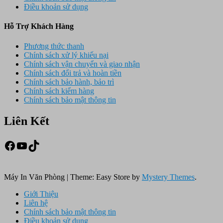
Điều khoản sử dụng
Hỗ Trợ Khách Hàng
Phương thức thanh
Chính sách xử lý khiếu nại
Chính sách vận chuyển và giao nhận
Chính sách đổi trả và hoàn tiền
Chính sách bảo hành, bảo trì
Chính sách kiểm hàng
Chính sách bảo mật thông tin
Liên Kết
Facebook
Youtube
TikTok
Máy In Văn Phòng
|
Theme: Easy Store by
Mystery Themes
.
Giới Thiệu
Liên hệ
Chính sách bảo mật thông tin
Điều khoản sử dụng