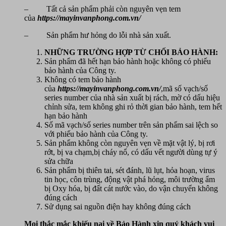
– Tất cả sản phẩm phải còn nguyên vẹn tem
của
https://mayinvanphong.com.vn/
– Sản phẩm hư hỏng do lỗi nhà sản xuất.
NHỮNG TRƯỜNG HỢP TỪ CHỐI BẢO HÀNH:
Sản phẩm đã hết hạn bảo hành hoặc không có phiếu
bảo hành của Công ty.
Không có tem bảo hành
của
https://mayinvanphong.com.vn/
,mã số vạch/số
series number của nhà sản xuất bị rách, mờ có dấu hiệu
chỉnh sửa, tem không ghi rỏ thời gian bảo hành, tem hết
hạn bảo hành
Số mã vạch/số series number trên sản phẩm sai lệch so
với phiếu bảo hành của Công ty.
Sản phẩm không còn nguyên vẹn về mặt vật lý, bị rơi
rớt, bị va chạm,bị cháy nổ, có dấu vết người dùng tự ý
sửa chữa
Sản phẩm bị thiên tai, sét đánh, lũ lụt, hỏa hoạn, virus
tin học, côn trùng, động vật phá hỏng, môi trường ẩm
bị Oxy hóa, bị đất cát nước vào, do vận chuyển không
đúng cách
Sử dụng sai nguồn điện hay không đúng cách
Mọi thắc mắc khiếu nại về Bảo Hành xin quý khách vui