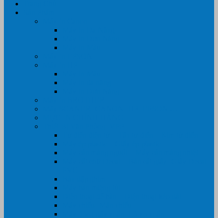
Trang Chủ
Sản Phẩm
Máy In Canon
Máy In Đa Năng
Máy In Đơn Năng
Máy In Màu
Máy In EPSON
Máy In HP
Máy In Màu
Máy In đa năng
Máy In Đơn Năng
Máy In BROTHER
Máy SCANER- CANON- HP- EPSON …
MỰC IN CHÍNH HÃNG
Thiết Bị Văn Phòng- VPP
Tư điển điện từ – Tân tư điển – Kim từ điển
Máy ép plastic – Giấy ép plastic
Máy cán màng nguội – Máy cán màng nhiệt
Máy cắt chữ Decal – Bàn cắt giấy- Giấy Decal
PVC
Bàn dập ghim
Máy hàn miệng túi
Điện thoại để bàn – Điện thoại kéo dài
Máy chiếu- Màn chiếu
Máy đóng gáy xoắn- Lò xo xoắn