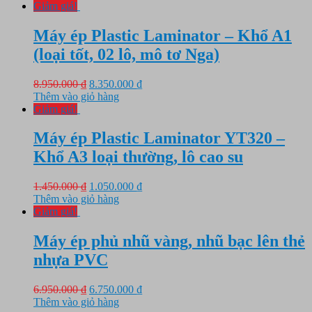
là:
tại
Giảm giá!
1.850.000 ₫.
là:
1.500.000 ₫.
Máy ép Plastic Laminator – Khổ A1
(loại tốt, 02 lô, mô tơ Nga)
Giá
Giá
8.950.000
₫
8.350.000
₫
gốc
hiện
Thêm vào giỏ hàng
là:
tại
Giảm giá!
8.950.000 ₫.
là:
8.350.000 ₫.
Máy ép Plastic Laminator YT320 –
Khổ A3 loại thường, lô cao su
Giá
Giá
1.450.000
₫
1.050.000
₫
gốc
hiện
Thêm vào giỏ hàng
là:
tại
Giảm giá!
1.450.000 ₫.
là:
1.050.000 ₫.
Máy ép phủ nhũ vàng, nhũ bạc lên thẻ
nhựa PVC
Giá
Giá
6.950.000
₫
6.750.000
₫
gốc
hiện
Thêm vào giỏ hàng