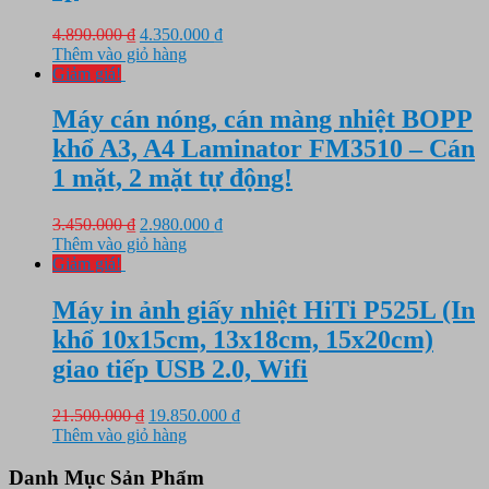
Giá
Giá
4.890.000
₫
4.350.000
₫
gốc
hiện
Thêm vào giỏ hàng
là:
tại
Giảm giá!
4.890.000 ₫.
là:
4.350.000 ₫.
Máy cán nóng, cán màng nhiệt BOPP
khổ A3, A4 Laminator FM3510 – Cán
1 mặt, 2 mặt tự động!
Giá
Giá
3.450.000
₫
2.980.000
₫
gốc
hiện
Thêm vào giỏ hàng
là:
tại
Giảm giá!
3.450.000 ₫.
là:
2.980.000 ₫.
Máy in ảnh giấy nhiệt HiTi P525L (In
khổ 10x15cm, 13x18cm, 15x20cm)
giao tiếp USB 2.0, Wifi
Giá
Giá
21.500.000
₫
19.850.000
₫
gốc
hiện
Thêm vào giỏ hàng
là:
tại
21.500.000 ₫.
là:
Danh Mục Sản Phẩm