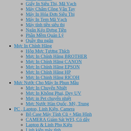
Giấy In Siêu Thị, Mã Vạch
Máy Chấm Công Vân Tay
Máy In Hóa Đơn Siêu Thị
Máy In Tem Mã Vạch
Máy tính tiền siêu thị
Ngăn Kéo Đựng Tiền
Phần Mềm Quản Lý
Quầy thu ngân
Mực In Chính Hãng
Hộp Mực Tương Thích
Mực In Chính Hãng BROTHER
Mực In Chính Hãng CANON
Mực In Chính Hãng EPSON
Mực In Chính Hãng HP
Mực In Chinh Hãng RICOH
Mưc Nước Cho Máy In Phun Mầu
Mực In Chuyển Nhiêt
Mực In Không Phai, Dey UV
Mực in Pet chuyển nhiệt
Mực Nước Hàn Quốc, Mỹ, Trung
PC , Laptop, Linh Kiện, Camera
Bộ Case Máy Tính Cũ + Màn Hình
CAMERA Giám Sát WFI, Có dây
Laptop & Linh Phụ Kiện
Linh kiện máy tính