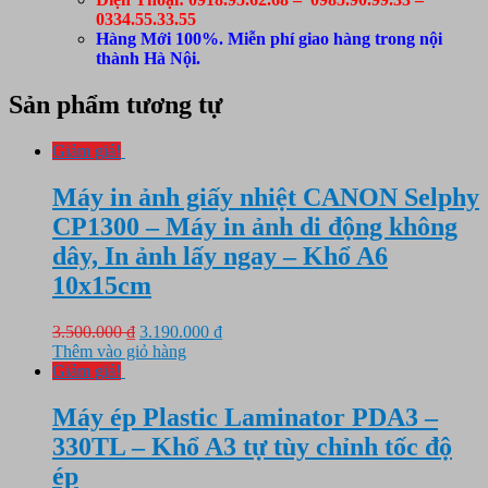
0334.55.33.55
Hàng Mới 100%. Miễn phí giao hàng trong nội
thành Hà Nội.
Sản phẩm tương tự
Giảm giá!
Máy in ảnh giấy nhiệt CANON Selphy
CP1300 – Máy in ảnh di động không
dây, In ảnh lấy ngay – Khổ A6
10x15cm
Giá
Giá
3.500.000
₫
3.190.000
₫
gốc
hiện
Thêm vào giỏ hàng
là:
tại
Giảm giá!
3.500.000 ₫.
là:
3.190.000 ₫.
Máy ép Plastic Laminator PDA3 –
330TL – Khổ A3 tự tùy chỉnh tốc độ
ép