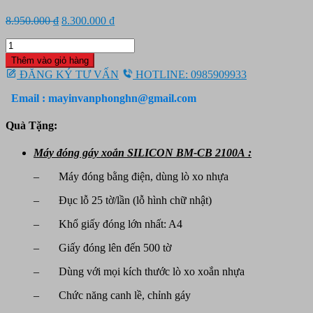
Giá
Giá
8.950.000
₫
8.300.000
₫
gốc
hiện
Máy
là:
tại
đóng
8.950.000 ₫.
là:
Thêm vào giỏ hàng
gáy
8.300.000 ₫.
ĐĂNG KÝ TƯ VẤN
HOTLINE: 0985909933
xoắn
nhựa
Email : mayinvanphonghn@gmail.com
SILICON
BM-
Quà Tặng:
CB
2100A
Máy đóng gáy xoắn SILICON BM-CB 2100A :
số
lượng
– Máy đóng bằng điện, dùng lò xo nhựa
– Đục lỗ 25 tờ/lần (lỗ hình chữ nhật)
– Khổ giấy đóng lớn nhất: A4
– Giấy đóng lên đến 500 tờ
– Dùng với mọi kích thước lò xo xoắn nhựa
– Chức năng canh lề, chỉnh gáy