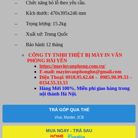
– Chức năng bỏ lỗ theo yêu cầu.
– Kích thước: 470x395x246 mm
– Trọng lượng: 15.2kg
– Xuất xứ: Trung Quốc
– Bảo hành 12 tháng
CÔNG TY TNHH THIỆT BỊ MÁY IN VĂN
PHÒNG HẢI YẾN
https://mayinvanphong.com.vn/
E-mail: mayinvanphonghn@gmail.com
Điện Thoại: 0918.95.62.68 – 0985.90.99.33 –
0334.55.33.55
Hàng Mới 100%. Miễn phí giao hàng trong
nội thành Hà Nội.
TRẢ GÓP QUA THẺ
Visa, Master, JCB
MUA NGAY - TRẢ SAU