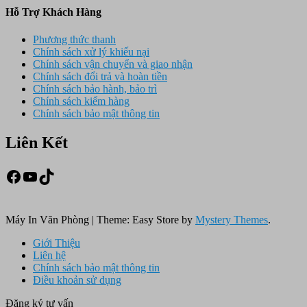
Hỗ Trợ Khách Hàng
Phương thức thanh
Chính sách xử lý khiếu nại
Chính sách vận chuyển và giao nhận
Chính sách đổi trả và hoàn tiền
Chính sách bảo hành, bảo trì
Chính sách kiểm hàng
Chính sách bảo mật thông tin
Liên Kết
Facebook
Youtube
TikTok
Máy In Văn Phòng
|
Theme: Easy Store by
Mystery Themes
.
Giới Thiệu
Liên hệ
Chính sách bảo mật thông tin
Điều khoản sử dụng
Đăng ký tư vấn