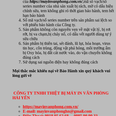
của
https://mayinvanphong.com.vn/
,mã số vạch/số
series number của nhà sản xuất bị rách, mờ có dấu hiệu
chỉnh sửa, tem không ghi rỏ thời gian bảo hành, tem hết
hạn bảo hành
Số mã vạch/số series number trên sản phẩm sai lệch so
với phiếu bảo hành của Công ty.
Sản phẩm không còn nguyên vẹn về mặt vật lý, bị rơi
rớt, bị va chạm,bị cháy nổ, có dấu vết người dùng tự ý
sửa chữa
Sản phẩm bị thiên tai, sét đánh, lũ lụt, hỏa hoạn, virus
tin học, côn trùng, động vật phá hỏng, môi trường ẩm
bị Oxy hóa, bị đất cát nước vào, do vận chuyển không
đúng cách
Sử dụng sai nguồn điện hay không đúng cách
Mọi thắc mắc khiếu nại về Bảo Hành xin quý khách vui
lòng gửi về
CÔNG TY TNHH THIỆT BỊ MÁY IN VĂN PHÒNG
HẢI YẾN
https://mayinvanphong.com.vn/
E-mail: mayinvanphonghn@gmail.com
Điện Thoại: 0918.95.62.68 – 0985.90.99.33 –