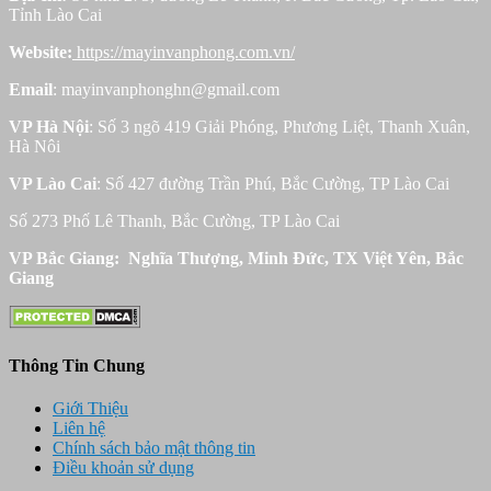
Tỉnh Lào Cai
Website:
https://mayinvanphong.com.vn/
Email
: mayinvanphonghn@gmail.com
VP Hà Nội
: Số 3 ngõ 419 Giải Phóng, Phương Liệt, Thanh Xuân,
Hà Nôi
VP Lào Cai
: Số 427 đường Trần Phú, Bắc Cường, TP Lào Cai
Số 273 Phố Lê Thanh, Bắc Cường, TP Lào Cai
VP Bắc Giang: Nghĩa Thượng, Minh Đức, TX Việt Yên, Bắc
Giang
Thông Tin Chung
Giới Thiệu
Liên hệ
Chính sách bảo mật thông tin
Điều khoản sử dụng