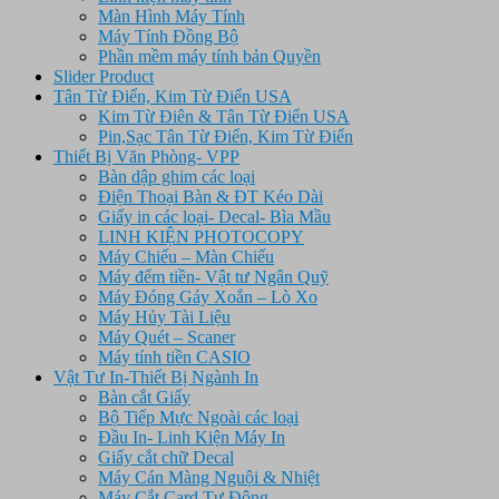
Màn Hình Máy Tính
Máy Tính Đồng Bộ
Phần mềm máy tính bản Quyền
Slider Product
Tân Từ Điển, Kim Từ Điển USA
Kim Từ Điên & Tân Từ Điển USA
Pin,Sạc Tân Từ Điển, Kim Từ Điển
Thiết Bị Văn Phòng- VPP
Bàn dập ghim các loại
Điện Thoại Bàn & ĐT Kéo Dài
Giấy in các loại- Decal- Bìa Mầu
LINH KIỆN PHOTOCOPY
Máy Chiếu – Màn Chiếu
Máy đếm tiền- Vật tư Ngân Quỹ
Máy Đóng Gáy Xoắn – Lò Xo
Máy Hủy Tài Liệu
Máy Quét – Scaner
Máy tính tiền CASIO
Vật Tư In-Thiết Bị Ngành In
Bàn cắt Giấy
Bộ Tiếp Mực Ngoài các loại
Đầu In- Linh Kiện Máy In
Giấy cắt chữ Decal
Máy Cán Màng Nguội & Nhiệt
Máy Cắt Card Tự Động