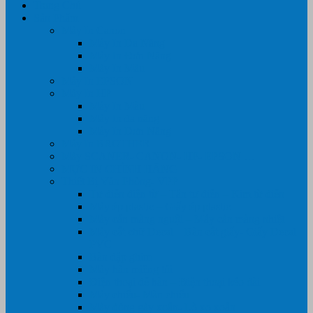
Trang Chủ
Sản Phẩm
Máy In Canon
Máy In Đa Năng
Máy In Đơn Năng
Máy In Màu
Máy In EPSON
Máy In HP
Máy In Màu
Máy In đa năng
Máy In Đơn Năng
Máy In BROTHER
Máy SCANER- CANON- HP- EPSON …
MỰC IN CHÍNH HÃNG
Thiết Bị Văn Phòng- VPP
Tư điển điện từ – Tân tư điển – Kim từ điển
Máy ép plastic – Giấy ép plastic
Máy cán màng nguội – Máy cán màng nhiệt
Máy cắt chữ Decal – Bàn cắt giấy- Giấy Decal
PVC
Bàn dập ghim
Máy hàn miệng túi
Điện thoại để bàn – Điện thoại kéo dài
Máy chiếu- Màn chiếu
Máy đóng gáy xoắn- Lò xo xoắn