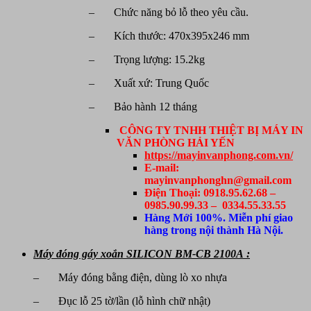
– Chức năng bỏ lỗ theo yêu cầu.
– Kích thước: 470x395x246 mm
– Trọng lượng: 15.2kg
– Xuất xứ: Trung Quốc
– Bảo hành 12 tháng
CÔNG TY TNHH THIỆT BỊ MÁY IN
VĂN PHÒNG HẢI YẾN
https://mayinvanphong.com.vn/
E-mail:
mayinvanphonghn@gmail.com
Điện Thoại: 0918.95.62.68 –
0985.90.99.33 – 0334.55.33.55
Hàng Mới 100%. Miễn phí giao
hàng trong nội thành Hà Nội.
Máy đóng gáy xoắn SILICON BM-CB 2100A :
– Máy đóng bằng điện, dùng lò xo nhựa
– Đục lỗ 25 tờ/lần (lỗ hình chữ nhật)