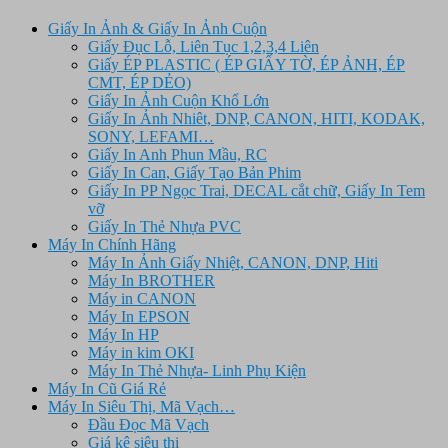
19.850.000 ₫.
Giấy In Ảnh & Giấy In Ảnh Cuộn
Giấy Đục Lỗ, Liên Tục 1,2,3,4 Liên
Giấy ÉP PLASTIC ( ÉP GIẤY TỜ, ÉP ẢNH, ÉP
CMT, ÉP DẺO)
Giấy In Ảnh Cuộn Khổ Lớn
Giấy In Ảnh Nhiêt, DNP, CANON, HITI, KODAK,
SONY, LEFAMI…
Giấy In Anh Phun Mầu, RC
Giấy In Can, Giấy Tạo Bản Phim
Giấy In PP Ngọc Trai, DECAL cắt chữ, Giấy In Tem
vỡ
Giấy In Thẻ Nhựa PVC
Máy In Chính Hãng
Máy In Ảnh Giấy Nhiệt, CANON, DNP, Hiti
Máy In BROTHER
Máy in CANON
Máy In EPSON
Máy In HP
Máy in kim OKI
Máy In Thẻ Nhựa- Linh Phụ Kiện
Máy In Cũ Giá Rẻ
Máy In Siêu Thị, Mã Vạch…
Đầu Đọc Mã Vạch
Giá kệ siêu thị