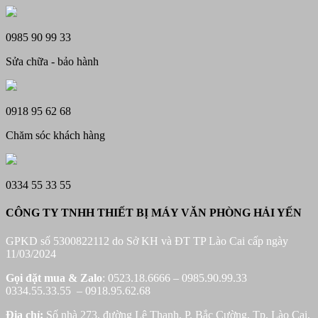
0985 90 99 33
Sửa chữa - bảo hành
0918 95 62 68
Chăm sóc khách hàng
0334 55 33 55
CÔNG TY TNHH THIẾT BỊ MÁY VĂN PHÒNG HẢI YẾN
GPKD số 5300822112 do Sở KH và ĐT TP Lào Cai cấp ngày
11/03/2024
Gọi đặt mua &
Zalo
: 0523.18.6666 – 0985.90.99.33
0334.55.33.55 – 0918.95.62.68
Địa chỉ:
Số nhà 273, đường Lê Thanh, P. Bắc Cường, Tp. Lào Cai,