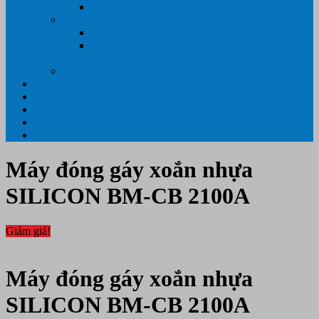
Máy hủy tài liệu
GIẤY IN – THIẾT BỊ NGÀNH IN
Giấy In Ảnh Cuộn Khổ Lớn
Giấy ÉP PLASTIC ( ÉP GIẤY TỜ, ÉP ẢNH,
ÉP CMT, ÉP DẺO)
Máy tính PC- Laptop- Màn Hình – Máy Văn Phòng
Tin tức
Hỗ Trợ Khách Hàng
Thông Tin Cần Thiết
Về chúng tôi
Liên Hệ- 0334.55.33.55- 0985.90.99.33. 0918.95.62.68
Máy đóng gáy xoắn nhựa
SILICON BM-CB 2100A
Giảm giá!
Máy đóng gáy xoắn nhựa
SILICON BM-CB 2100A