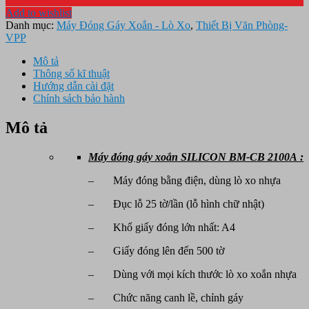
Add to wishlist
Danh mục:
Máy Đóng Gáy Xoắn - Lò Xo
,
Thiết Bị Văn Phòng-
VPP
Mô tả
Thông số kĩ thuật
Hướng dẫn cài đặt
Chính sách bảo hành
Mô tả
Máy đóng gáy xoắn SILICON BM-CB 2100A :
– Máy đóng bằng điện, dùng lò xo nhựa
– Đục lỗ 25 tờ/lần (lỗ hình chữ nhật)
– Khổ giấy đóng lớn nhất: A4
– Giấy đóng lên đến 500 tờ
– Dùng với mọi kích thước lò xo xoắn nhựa
– Chức năng canh lề, chỉnh gáy