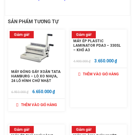
SẢN PHẨM TƯƠNG TỰ
Giảm giá!
Giảm giá!
MÁY ÉP PLASTIC
LAMINATOR PDA3 – 330SL
– KHỔ A3
GIÁ
GIÁ
3.650.000
₫
4.900.000
₫
GỐC
HIỆN
MÁY ĐÓNG GÁY XOẮN TATA
THÊM VÀO GIỎ HÀNG
LÀ:
TẠI
HAMBURG – LÒ XO NHỰA,
24 LỖ HÌNH CHỮ NHẬT
4.900.000 ₫.
LÀ:
3.650.000
GIÁ
GIÁ
6.650.000
₫
6.950.000
₫
GỐC
HIỆN
THÊM VÀO GIỎ HÀNG
LÀ:
TẠI
6.950.000 ₫.
LÀ:
6.650.000 ₫.
Giảm giá!
Giảm giá!