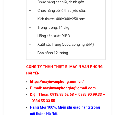
– Chức năng canh lề, chỉnh gáy
Giỏ hàng hiện có:
0
sản phẩm
– Chức năng bỏ lỗ theo yêu cầu.
Tiếp tục mua hàng
– Kích thước: 400x340x250 mm
– Trọng lượng: 14.5kg
Đi đến giỏ hàng
Gửi thông tin
– Hãng sản xuất: YIBO
– Xuất xứ: Trung Quốc, công nghệ Mỹ
– Bảo hành 12 tháng
CÔNG TY TNHH THIỆT BỊ MÁY IN VĂN PHÒNG
HẢI YẾN
https://mayinvanphong.com.vn/
E-mail: mayinvanphonghn@gmail.com
Điện Thoại: 0918.95.62.68 – 0985.90.99.33 –
0334.55.33.55
Hàng Mới 100%. Miễn phí giao hàng trong
nội thành Hà Nội.