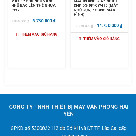
MÁY ÉP PHỦ NHŨ VÀNG,
MÁY IN ẢNH GIẤY NHIỆT
NHŨ BẠC LÊN THẺ NHỰA
DNP DS-DP-QW410 (MÁY
PVC
NHỎ GỌN, KHÔNG MÀN
HÌNH)
GIÁ
GIÁ
6.750.000
₫
6.950.000
₫
GIÁ
GIÁ
14.750.000
₫
14.970.000
₫
GỐC
HIỆN
GỐC
HIỆN
THÊM VÀO GIỎ HÀNG
LÀ:
TẠI
THÊM VÀO GIỎ HÀNG
LÀ:
TẠI
6.950.000 ₫.
LÀ:
14.970.000 ₫.
LÀ:
6.750.000 ₫.
14.750.
CÔNG TY TNHH THIẾT BỊ MÁY VĂN PHÒNG HẢI
YẾN
GPKD số 5300822112 do Sở KH và ĐT TP Lào Cai cấp