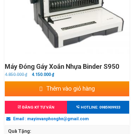
Máy Đóng Gáy Xoắn Nhựa Binder S950
GIÁ
GIÁ
4.850.000
₫
4.150.000
₫
GỐC
HIỆN
Máy
Thêm vào giỏ hàng
LÀ:
TẠI
đóng
4.850.000 ₫.
LÀ:
gáy
4.150.000 ₫.
xoắn
ĐĂNG KÝ TƯ VẤN
HOTLINE: 0985909933
nhựa
Email : mayinvanphonghn@gmail.com
Binder
S950
Quà Tặng: