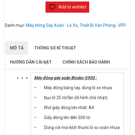
Add to wishlist
Danh mục:
Máy Đóng Gáy Xoắn - Lò Xo
,
Thiết Bị Văn Phòng- VPP
MÔ TẢ
THÔNG SỐ KĨ THUẬT
HƯỚNG DẪN CÀI ĐẶT
CHÍNH SÁCH BẢO HÀNH
ĐĂNG KÝ TƯ VẤN
Sản phẩm vừa được thêm vào giỏ
hàng
Máy đóng gáy xoắn Binder S950 :
Họ và tên
– Máy đóng bằng tay, dùng lò xo nhựa
Số điện thoại
– Đục lỗ 25 tờ/lần (lỗ hình chữ nhật)
– Khổ giấy đóng lớn nhất: A4
Nhu cầu cần tư vấn
– Giấy đóng lên đến 500 tờ
Máy đóng gáy xoắn nhựa Binder S950
– Dùng với mọi kích thước lò xo xoắn nhựa
Giá: 4,150,000 đ