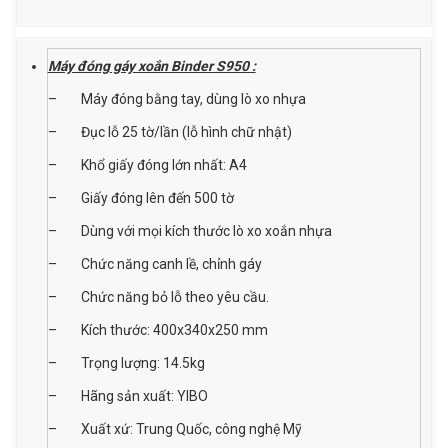
số
lượng
Máy đóng gáy xoắn Binder S950 :
– Máy đóng bằng tay, dùng lò xo nhựa
– Đục lỗ 25 tờ/lần (lỗ hình chữ nhật)
– Khổ giấy đóng lớn nhất: A4
– Giấy đóng lên đến 500 tờ
– Dùng với mọi kích thước lò xo xoắn nhựa
– Chức năng canh lề, chỉnh gáy
– Chức năng bỏ lỗ theo yêu cầu.
– Kích thước: 400x340x250 mm
– Trọng lượng: 14.5kg
– Hãng sản xuất: YIBO
– Xuất xứ: Trung Quốc, công nghệ Mỹ