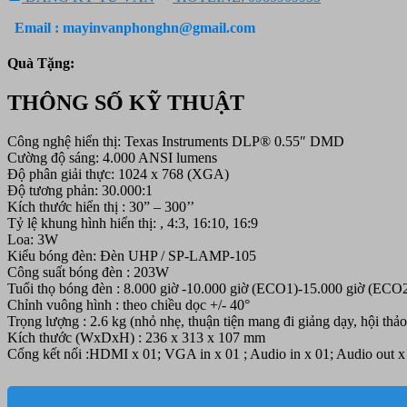
IN115AA
chính
Email : mayinvanphonghn@gmail.com
hãng
số
Quà Tặng:
lượng
THÔNG SỐ KỸ THUẬT
Công nghệ hiển thị: Texas Instruments DLP® 0.55″ DMD
Cường độ sáng: 4.000 ANSI lumens
Độ phân giải thực: 1024 x 768 (XGA)
Độ tương phản: 30.000:1
Kích thước hiển thị : 30” – 300’’
Tỷ lệ khung hình hiển thị: , 4:3, 16:10, 16:9
Loa: 3W
Kiểu bóng đèn: Đèn UHP / SP-LAMP-105
Công suất bóng đèn : 203W
Tuổi thọ bóng đèn : 8.000 giờ -10.000 giờ (ECO1)-15.000 giờ (ECO
Chỉnh vuông hình : theo chiều dọc +/- 40°
Trọng lượng : 2.6 kg (nhỏ nhẹ, thuận tiện mang đi giảng dạy, hội thảo
Kích thước (WxDxH) : 236 x 313 x 107 mm
Cổng kết nối :HDMI x 01; VGA in x 01 ; Audio in x 01; Audio out x