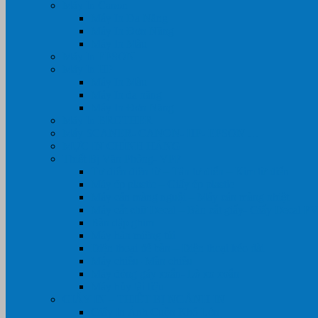
Máy In Canon
Máy In Đa Năng
Máy In Đơn Năng
Máy In Màu
Máy In EPSON
Máy In HP
Máy In Màu
Máy In đa năng
Máy In Đơn Năng
Máy In BROTHER
Máy SCANER- CANON- HP- EPSON …
MỰC IN CHÍNH HÃNG
Thiết Bị Văn Phòng- VPP
Tư điển điện từ – Tân tư điển – Kim từ điển
Máy ép plastic – Giấy ép plastic
Máy cán màng nguội – Máy cán màng nhiệt
Máy cắt chữ Decal – Bàn cắt giấy- Giấy Decal P
Bàn dập ghim
Máy hàn miệng túi
Điện thoại để bàn – Điện thoại kéo dài
Máy chiếu- Màn chiếu
Máy đóng gáy xoắn- Lò xo xoắn
Máy hủy tài liệu
GIẤY IN – THIẾT BỊ NGÀNH IN
Giấy In Ảnh Cuộn Khổ Lớn