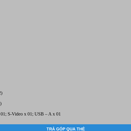
2)
)
 01; S-Video x 01; USB – A x 01
TRẢ GÓP QUA THẺ