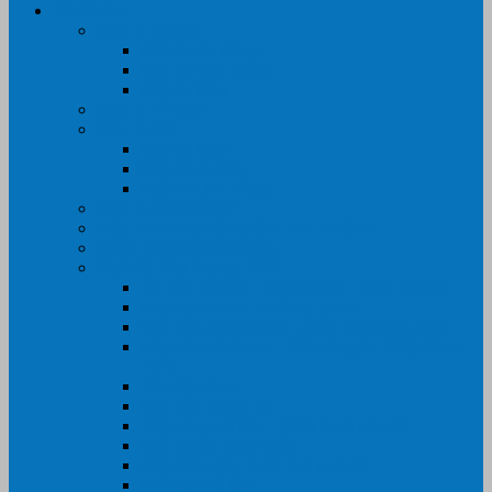
Sản Phẩm
Máy In Canon
Máy In Đa Năng
Máy In Đơn Năng
Máy In Màu
Máy In EPSON
Máy In HP
Máy In Màu
Máy In đa năng
Máy In Đơn Năng
Máy In BROTHER
Máy SCANER- CANON- HP- EPSON …
MỰC IN CHÍNH HÃNG
Thiết Bị Văn Phòng- VPP
Tư điển điện từ – Tân tư điển – Kim từ điển
Máy ép plastic – Giấy ép plastic
Máy cán màng nguội – Máy cán màng nhiệt
Máy cắt chữ Decal – Bàn cắt giấy- Giấy Decal
PVC
Bàn dập ghim
Máy hàn miệng túi
Điện thoại để bàn – Điện thoại kéo dài
Máy chiếu- Màn chiếu
Máy đóng gáy xoắn- Lò xo xoắn
Máy hủy tài liệu