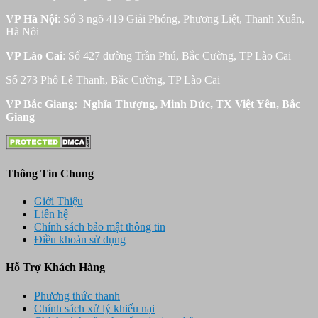
VP Hà Nội
: Số 3 ngõ 419 Giải Phóng, Phương Liệt, Thanh Xuân,
Hà Nôi
VP Lào Cai
: Số 427 đường Trần Phú, Bắc Cường, TP Lào Cai
Số 273 Phố Lê Thanh, Bắc Cường, TP Lào Cai
VP Bắc Giang: Nghĩa Thượng, Minh Đức, TX Việt Yên, Bắc
Giang
Thông Tin Chung
Giới Thiệu
Liên hệ
Chính sách bảo mật thông tin
Điều khoản sử dụng
Hỗ Trợ Khách Hàng
Phương thức thanh
Chính sách xử lý khiếu nại