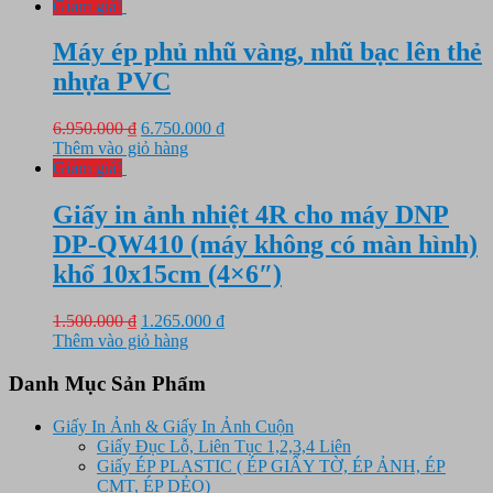
là:
tại
Giảm giá!
650.000 ₫.
là:
560.000 ₫.
Máy ép phủ nhũ vàng, nhũ bạc lên thẻ
nhựa PVC
Giá
Giá
6.950.000
₫
6.750.000
₫
gốc
hiện
Thêm vào giỏ hàng
là:
tại
Giảm giá!
6.950.000 ₫.
là:
6.750.000 ₫.
Giấy in ảnh nhiệt 4R cho máy DNP
DP-QW410 (máy không có màn hình)
khổ 10x15cm (4×6″)
Giá
Giá
1.500.000
₫
1.265.000
₫
gốc
hiện
Thêm vào giỏ hàng
là:
tại
1.500.000 ₫.
là:
Danh Mục Sản Phẩm
1.265.000 ₫.
Giấy In Ảnh & Giấy In Ảnh Cuộn
Giấy Đục Lỗ, Liên Tục 1,2,3,4 Liên
Giấy ÉP PLASTIC ( ÉP GIẤY TỜ, ÉP ẢNH, ÉP
CMT, ÉP DẺO)