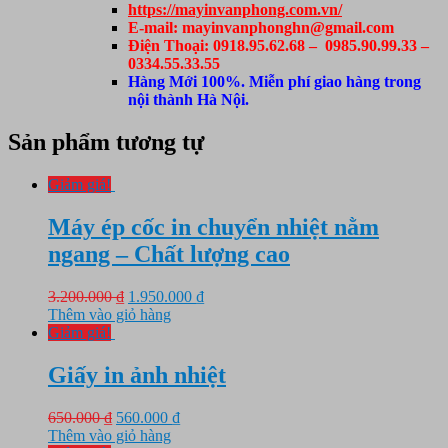
https://mayinvanphong.com.vn/
E-mail: mayinvanphonghn@gmail.com
Điện Thoại: 0918.95.62.68 – 0985.90.99.33 –
0334.55.33.55
Hàng Mới 100%. Miễn phí giao hàng trong
nội thành Hà Nội.
Sản phẩm tương tự
Giảm giá!
Máy ép cốc in chuyển nhiệt nằm
ngang – Chất lượng cao
Giá
Giá
3.200.000
₫
1.950.000
₫
gốc
hiện
Thêm vào giỏ hàng
là:
tại
Giảm giá!
3.200.000 ₫.
là:
1.950.000 ₫.
Giấy in ảnh nhiệt
Giá
Giá
650.000
₫
560.000
₫
gốc
hiện
Thêm vào giỏ hàng