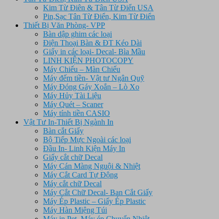
Kim Từ Điên & Tân Từ Điển USA
Pin,Sạc Tân Từ Điển, Kim Từ Điển
Thiết Bị Văn Phòng- VPP
Bàn dập ghim các loại
Điện Thoại Bàn & ĐT Kéo Dài
Giấy in các loại- Decal- Bìa Mầu
LINH KIỆN PHOTOCOPY
Máy Chiếu – Màn Chiếu
Máy đếm tiền- Vật tư Ngân Quỹ
Máy Đóng Gáy Xoắn – Lò Xo
Máy Hủy Tài Liệu
Máy Quét – Scaner
Máy tính tiền CASIO
Vật Tư In-Thiết Bị Ngành In
Bàn cắt Giấy
Bộ Tiếp Mực Ngoài các loại
Đầu In- Linh Kiện Máy In
Giấy cắt chữ Decal
Máy Cán Màng Nguội & Nhiệt
Máy Cắt Card Tự Động
Máy cắt chữ Decal
Máy Cắt Chữ Decal- Ban Cắt Giấy
Máy Ép Plastic – Giấy Ép Plastic
Máy Hàn Miệng Túi
Máy in Pet, Máy ép Chuyển Nhiệt