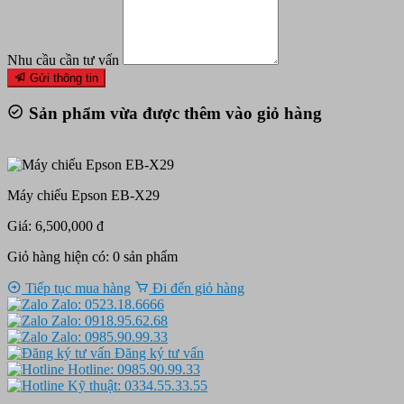
Nhu cầu cần tư vấn
Gửi thông tin
Sản phẩm vừa được thêm vào giỏ hàng
Máy chiếu Epson EB-X29
Giá: 6,500,000 đ
Giỏ hàng hiện có:
0
sản phẩm
Tiếp tục mua hàng
Đi đến giỏ hàng
Zalo: 0523.18.6666
Zalo: 0918.95.62.68
Zalo: 0985.90.99.33
Đăng ký tư vấn
Hotline: 0985.90.99.33
Kỹ thuật: 0334.55.33.55