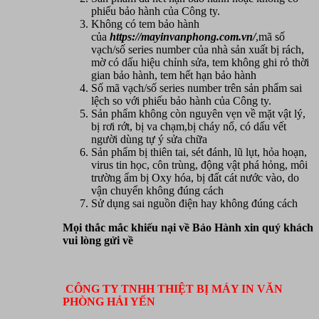
phiếu bảo hành của Công ty.
Không có tem bảo hành
của
https://mayinvanphong.com.vn/
,mã số
vạch/số series number của nhà sản xuất bị rách,
mờ có dấu hiệu chỉnh sửa, tem không ghi rỏ thời
gian bảo hành, tem hết hạn bảo hành
Số mã vạch/số series number trên sản phẩm sai
lệch so với phiếu bảo hành của Công ty.
Sản phẩm không còn nguyên vẹn về mặt vật lý,
bị rơi rớt, bị va chạm,bị cháy nổ, có dấu vết
người dùng tự ý sửa chữa
Sản phẩm bị thiên tai, sét đánh, lũ lụt, hỏa hoạn,
virus tin học, côn trùng, động vật phá hỏng, môi
trường ẩm bị Oxy hóa, bị đất cát nước vào, do
vận chuyển không đúng cách
Sử dụng sai nguồn điện hay không đúng cách
Mọi thắc mắc khiếu nại về Bảo Hành xin quý khách
vui lòng gửi về
CÔNG TY TNHH THIỆT BỊ MÁY IN VĂN
PHÒNG HẢI YẾN