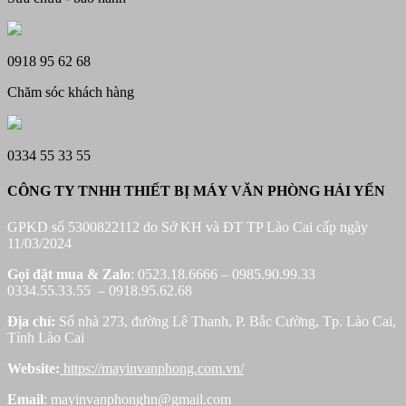
0918 95 62 68
Chăm sóc khách hàng
0334 55 33 55
CÔNG TY TNHH THIẾT BỊ MÁY VĂN PHÒNG HẢI YẾN
GPKD số 5300822112 do Sở KH và ĐT TP Lào Cai cấp ngày
11/03/2024
Gọi đặt mua &
Zalo
: 0523.18.6666 – 0985.90.99.33
0334.55.33.55 – 0918.95.62.68
Địa chỉ:
Số nhà 273, đường Lê Thanh, P. Bắc Cường, Tp. Lào Cai,
Tỉnh Lào Cai
Website:
https://mayinvanphong.com.vn/
Email
: mayinvanphonghn@gmail.com