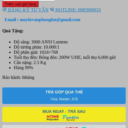
chiếu
10.500.000 ₫.
là:
Thêm vào giỏ hàng
Epson
6.500.000 ₫.
ĐĂNG KÝ TƯ VẤN
HOTLINE: 0985909933
EB-
X29
Email : mayinvanphonghn@gmail.com
số
lượng
Quà Tặng:
Độ sáng: 3000 ANSI Lumens
Độ tương phản: 10.000:1
Độ phân giải: 1024×768
Tuổi thọ đèn: Bóng đèn: 200W UHE, tuổi thọ 6,000 giờ.
Cân nặng: 2.5 Kg
Hàng 99%
Bảo hành: 6tháng
TRẢ GÓP QUA THẺ
Visa, Master, JCB
MUA NGAY - TRẢ SAU