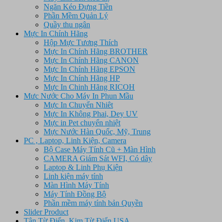
Ngăn Kéo Đựng Tiền
Phần Mềm Quản Lý
Quầy thu ngân
Mực In Chính Hãng
Hộp Mực Tương Thích
Mực In Chính Hãng BROTHER
Mực In Chính Hãng CANON
Mực In Chính Hãng EPSON
Mực In Chính Hãng HP
Mực In Chinh Hãng RICOH
Mưc Nước Cho Máy In Phun Mầu
Mực In Chuyển Nhiêt
Mực In Không Phai, Dey UV
Mực in Pet chuyển nhiệt
Mực Nước Hàn Quốc, Mỹ, Trung
PC , Laptop, Linh Kiện, Camera
Bộ Case Máy Tính Cũ + Màn Hình
CAMERA Giám Sát WFI, Có dây
Laptop & Linh Phụ Kiện
Linh kiện máy tính
Màn Hình Máy Tính
Máy Tính Đồng Bộ
Phần mềm máy tính bản Quyền
Slider Product
Tân Từ Điển, Kim Từ Điển USA