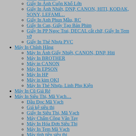
Giấy In Ảnh Cuộn Khổ Lớn
Giấy In Ảnh Nhiêt, DNP, CANON, HITI, KODAK,
SONY, LEFAMI…
Giấy In Anh Phun Mầu, RC
Giấy In Can, Giấy Tạo Bản Phim
Giấy In PP Ngọc Trai, DECAL cắt chữ, Giấy In Tem
vỡ
Giấy In Thẻ Nhựa PVC
Máy In Chính Hãng
Máy In Ảnh Giấy Nhiệt, CANON, DNP, Hiti
Máy In BROTHER
Máy in CANON
Máy In EPSON
Máy In HP
Máy in kim OKI
Máy In Thẻ Nhựa- Linh Phụ Kiện
Máy In Cũ Giá Rẻ
Máy In Siêu Thị, Mã Vạch…
Đầu Đọc Mã Vạch
Giá kệ siêu thị
Giấy In Siêu Thị, Mã Vạch
Máy Chấm Công Vân Tay
Máy In Hóa Đơn Siêu Thị
Máy In Tem Mã Vạch
Máy tính tiền siêu thị