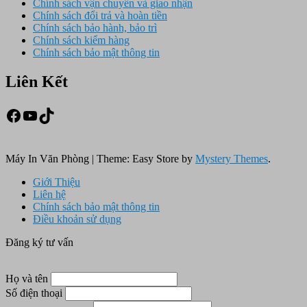
Chính sách vận chuyển và giao nhận
Chính sách đổi trả và hoàn tiền
Chính sách bảo hành, bảo trì
Chính sách kiểm hàng
Chính sách bảo mật thông tin
Liên Kết
Facebook
Youtube
TikTok
Máy In Văn Phòng
|
Theme: Easy Store by
Mystery Themes
.
Giới Thiệu
Liên hệ
Chính sách bảo mật thông tin
Điều khoản sử dụng
Đăng ký tư vấn
Họ và tên
Số điện thoại