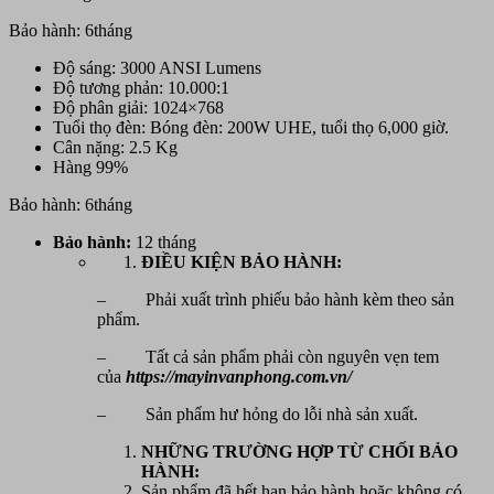
Bảo hành: 6tháng
Độ sáng: 3000 ANSI Lumens
Độ tương phản: 10.000:1
Độ phân giải: 1024×768
Tuổi thọ đèn: Bóng đèn: 200W UHE, tuổi thọ 6,000 giờ.
Cân nặng: 2.5 Kg
Hàng 99%
Bảo hành: 6tháng
Bảo hành:
12 tháng
ĐIỀU KIỆN BẢO HÀNH:
– Phải xuất trình phiếu bảo hành kèm theo sản
phẩm.
– Tất cả sản phẩm phải còn nguyên vẹn tem
của
https://mayinvanphong.com.vn/
– Sản phẩm hư hỏng do lỗi nhà sản xuất.
NHỮNG TRƯỜNG HỢP TỪ CHỐI BẢO
HÀNH:
Sản phẩm đã hết hạn bảo hành hoặc không có