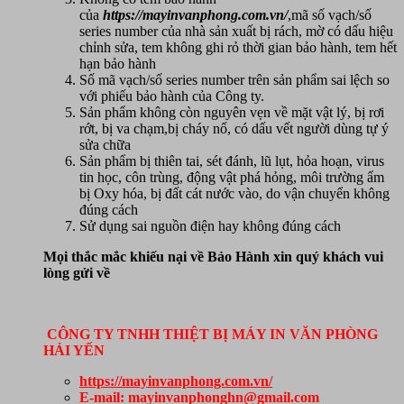
của
https://mayinvanphong.com.vn/
,mã số vạch/số
series number của nhà sản xuất bị rách, mờ có dấu hiệu
chỉnh sửa, tem không ghi rỏ thời gian bảo hành, tem hết
hạn bảo hành
Số mã vạch/số series number trên sản phẩm sai lệch so
với phiếu bảo hành của Công ty.
Sản phẩm không còn nguyên vẹn về mặt vật lý, bị rơi
rớt, bị va chạm,bị cháy nổ, có dấu vết người dùng tự ý
sửa chữa
Sản phẩm bị thiên tai, sét đánh, lũ lụt, hỏa hoạn, virus
tin học, côn trùng, động vật phá hỏng, môi trường ẩm
bị Oxy hóa, bị đất cát nước vào, do vận chuyển không
đúng cách
Sử dụng sai nguồn điện hay không đúng cách
Mọi thắc mắc khiếu nại về Bảo Hành xin quý khách vui
lòng gửi về
CÔNG TY TNHH THIỆT BỊ MÁY IN VĂN PHÒNG
HẢI YẾN
https://mayinvanphong.com.vn/
E-mail: mayinvanphonghn@gmail.com