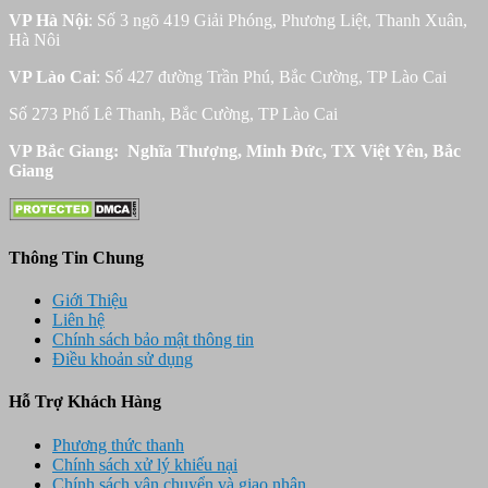
VP Hà Nội
: Số 3 ngõ 419 Giải Phóng, Phương Liệt, Thanh Xuân,
Hà Nôi
VP Lào Cai
: Số 427 đường Trần Phú, Bắc Cường, TP Lào Cai
Số 273 Phố Lê Thanh, Bắc Cường, TP Lào Cai
VP Bắc Giang: Nghĩa Thượng, Minh Đức, TX Việt Yên, Bắc
Giang
Thông Tin Chung
Giới Thiệu
Liên hệ
Chính sách bảo mật thông tin
Điều khoản sử dụng
Hỗ Trợ Khách Hàng
Phương thức thanh
Chính sách xử lý khiếu nại
Chính sách vận chuyển và giao nhận