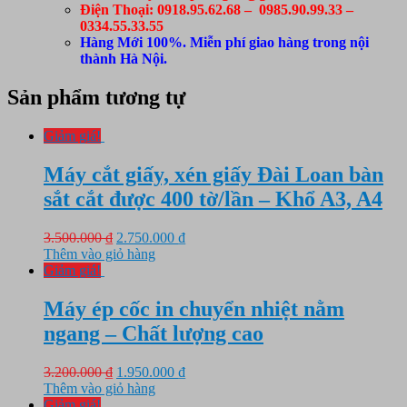
Điện Thoại: 0918.95.62.68 – 0985.90.99.33 –
0334.55.33.55
Hàng Mới 100%. Miễn phí giao hàng trong nội
thành Hà Nội.
Sản phẩm tương tự
Giảm giá!
Máy cắt giấy, xén giấy Đài Loan bàn
sắt cắt được 400 tờ/lần – Khổ A3, A4
Giá
Giá
3.500.000
₫
2.750.000
₫
gốc
hiện
Thêm vào giỏ hàng
là:
tại
Giảm giá!
3.500.000 ₫.
là:
2.750.000 ₫.
Máy ép cốc in chuyển nhiệt nằm
ngang – Chất lượng cao
Giá
Giá
3.200.000
₫
1.950.000
₫
gốc
hiện
Thêm vào giỏ hàng
là:
tại
Giảm giá!