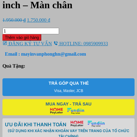
inch – Màn chân
Giá
Giá
1.950.000
₫
1.750.000
₫
gốc
hiện
Màn
là:
tại
chiếu
1.950.000 ₫.
là:
Thêm vào giỏ hàng
Tripod
1.750.000 ₫.
ĐĂNG KÝ TƯ VẤN
HOTLINE: 0985909933
Dalite
96x96
Email : mayinvanphonghn@gmail.com
inch
-
Quà Tặng:
Màn
chân
số
TRẢ GÓP QUA THẺ
lượng
Visa, Master, JCB
MUA NGAY - TRẢ SAU
ƯU ĐÃI KHI THANH TOÁN
(SỬ DỤNG KHI XÁC NHẬN KHOẢN VAY TRÊN TRANG CỦA TỔ CHỨC
TÀI CHÍNH)