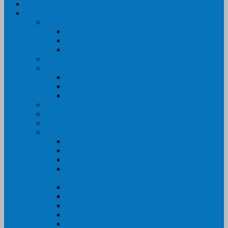
Trang Chủ
Sản Phẩm
Máy In Canon
Máy In Đa Năng
Máy In Đơn Năng
Máy In Màu
Máy In EPSON
Máy In HP
Máy In Màu
Máy In đa năng
Máy In Đơn Năng
Máy In BROTHER
Máy SCANER- CANON- HP- EPSON …
MỰC IN CHÍNH HÃNG
Thiết Bị Văn Phòng- VPP
Tư điển điện từ – Tân tư điển – Kim từ điển
Máy ép plastic – Giấy ép plastic
Máy cán màng nguội – Máy cán màng nhiệt
Máy cắt chữ Decal – Bàn cắt giấy- Giấy Decal
PVC
Bàn dập ghim
Máy hàn miệng túi
Điện thoại để bàn – Điện thoại kéo dài
Máy chiếu- Màn chiếu
Máy đóng gáy xoắn- Lò xo xoắn