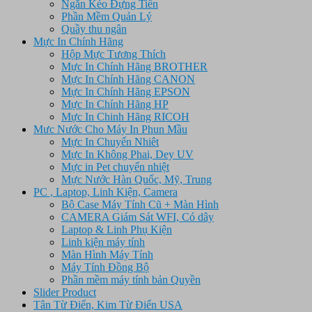
Ngăn Kéo Đựng Tiền
Phần Mềm Quản Lý
Quầy thu ngân
Mực In Chính Hãng
Hộp Mực Tương Thích
Mực In Chính Hãng BROTHER
Mực In Chính Hãng CANON
Mực In Chính Hãng EPSON
Mực In Chính Hãng HP
Mực In Chinh Hãng RICOH
Mưc Nước Cho Máy In Phun Mầu
Mực In Chuyển Nhiêt
Mực In Không Phai, Dey UV
Mực in Pet chuyển nhiệt
Mực Nước Hàn Quốc, Mỹ, Trung
PC , Laptop, Linh Kiện, Camera
Bộ Case Máy Tính Cũ + Màn Hình
CAMERA Giám Sát WFI, Có dây
Laptop & Linh Phụ Kiện
Linh kiện máy tính
Màn Hình Máy Tính
Máy Tính Đồng Bộ
Phần mềm máy tính bản Quyền
Slider Product
Tân Từ Điển, Kim Từ Điển USA