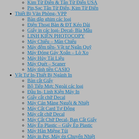
Kim Từ Điên & Tân Từ Điển USA
Pin,Sạc Tân Từ Điển, Kim Từ Điển
Thiết Bị Văn Phòng- VPP
Bàn dập ghim các loại
Điện Thoại Bàn & ĐT Kéo Dài
Giấy in các loại- Decal- Bìa Mầu
LINH KIỆN PHOTOCOPY
Máy Chiếu – Màn Chiếu
Máy đếm tiền- Vật tư Ngân Quỹ
Máy Đóng Gáy Xoắn – Lò Xo
Máy Hủy Tài Liệu
Máy Quét – Scaner
Máy tính tiền CASIO
Vật Tư In-Thiết Bị Ngành In
Bàn cắt Giấy
Bộ Tiếp Mực Ngoài các loại
Đầu In- Linh Kiện Máy In
Giấy cắt chữ Decal
Máy Cán Màng Nguội & Nhiệt
Máy Cắt Card Tự Động
Máy cắt chữ Decal
Máy Cắt Chữ Decal- Ban Cắt Giấy
Máy Ép Plastic – Giấy Ép Plastic
Máy Hàn Miệng Túi
Máy in Pet, Máy ép Chuyển Nhiệt