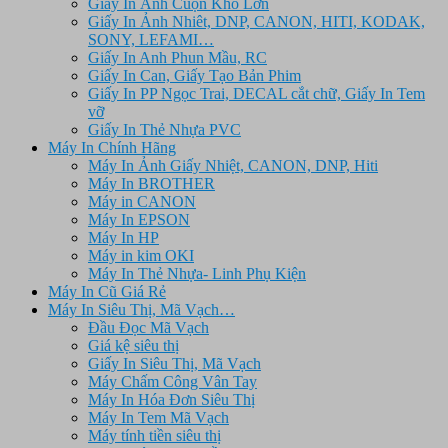
Giấy In Ảnh Cuộn Khổ Lớn
Giấy In Ảnh Nhiêt, DNP, CANON, HITI, KODAK,
SONY, LEFAMI…
Giấy In Anh Phun Mầu, RC
Giấy In Can, Giấy Tạo Bản Phim
Giấy In PP Ngọc Trai, DECAL cắt chữ, Giấy In Tem
vỡ
Giấy In Thẻ Nhựa PVC
Máy In Chính Hãng
Máy In Ảnh Giấy Nhiệt, CANON, DNP, Hiti
Máy In BROTHER
Máy in CANON
Máy In EPSON
Máy In HP
Máy in kim OKI
Máy In Thẻ Nhựa- Linh Phụ Kiện
Máy In Cũ Giá Rẻ
Máy In Siêu Thị, Mã Vạch…
Đầu Đọc Mã Vạch
Giá kệ siêu thị
Giấy In Siêu Thị, Mã Vạch
Máy Chấm Công Vân Tay
Máy In Hóa Đơn Siêu Thị
Máy In Tem Mã Vạch
Máy tính tiền siêu thị