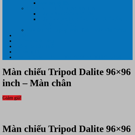
Máy hủy tài liệu
GIẤY IN – THIẾT BỊ NGÀNH IN
Giấy In Ảnh Cuộn Khổ Lớn
Giấy ÉP PLASTIC ( ÉP GIẤY TỜ, ÉP ẢNH,
ÉP CMT, ÉP DẺO)
Máy tính PC- Laptop- Màn Hình – Máy Văn Phòng
Tin tức
Hỗ Trợ Khách Hàng
Thông Tin Cần Thiết
Về chúng tôi
Liên Hệ- 0334.55.33.55- 0985.90.99.33. 0918.95.62.68
Màn chiếu Tripod Dalite 96×96
inch – Màn chân
Giảm giá!
Màn chiếu Tripod Dalite 96×96