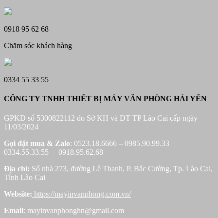
0918 95 62 68
Chăm sóc khách hàng
0334 55 33 55
CÔNG TY TNHH THIẾT BỊ MÁY VĂN PHÒNG HẢI YẾN
GPKD số 5300822112 do Sở KH và ĐT TP Lào Cai cấp ngày
11/03/2024
Gọi đặt mua &
Zalo
: 0523.18.6666 – 0985.90.99.33
0334.55.33.55 – 0918.95.62.68
Địa chỉ:
Số nhà 273, đường Lê Thanh, P. Bắc Cường, Tp. Lào Cai,
Tỉnh Lào Cai
Website:
https://mayinvanphong.com.vn/
Email
: mayinvanphonghn@gmail.com