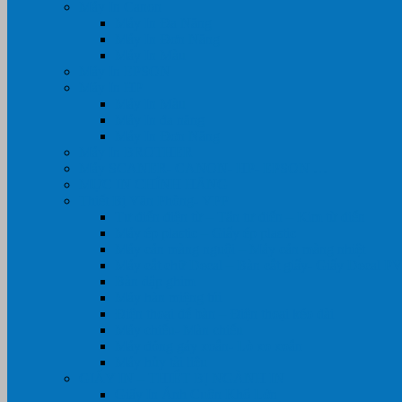
Máy In Canon
Máy In Đa Năng
Máy In Đơn Năng
Máy In Màu
Máy In EPSON
Máy In HP
Máy In Màu
Máy In đa năng
Máy In Đơn Năng
Máy In BROTHER
Máy SCANER- CANON- HP- EPSON …
MỰC IN CHÍNH HÃNG
Thiết Bị Văn Phòng- VPP
Tư điển điện từ – Tân tư điển – Kim từ điển
Máy ép plastic – Giấy ép plastic
Máy cán màng nguội – Máy cán màng nhiệt
Máy cắt chữ Decal – Bàn cắt giấy- Giấy Decal P
Bàn dập ghim
Máy hàn miệng túi
Điện thoại để bàn – Điện thoại kéo dài
Máy chiếu- Màn chiếu
Máy đóng gáy xoắn- Lò xo xoắn
Máy hủy tài liệu
GIẤY IN – THIẾT BỊ NGÀNH IN
Giấy In Ảnh Cuộn Khổ Lớn