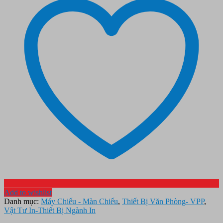
Add to wishlist
Danh mục:
Máy Chiếu - Màn Chiếu
,
Thiết Bị Văn Phòng- VPP
,
Vật Tư In-Thiết Bị Ngành In