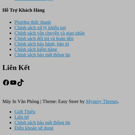
Hỗ Trợ Khách Hàng
Phương thức thanh
Chính sách xử lý khiếu nại
Chính sách vận chuyển và giao nhận
Chính sách đổi trả và hoàn tiền
Chính sách bảo hành, bảo trì
Chính sách kiểm hàng
Chính sách bảo mật thông tin
Liên Kết
Facebook
Youtube
TikTok
Máy In Văn Phòng
|
Theme: Easy Store by
Mystery Themes
.
Giới Thiệu
Liên hệ
Chính sách bảo mật thông tin
Điều khoản sử dụng