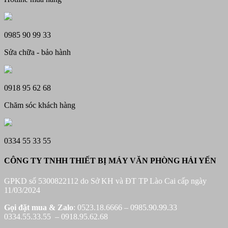
0985 90 99 33
Sửa chữa - bảo hành
0918 95 62 68
Chăm sóc khách hàng
0334 55 33 55
CÔNG TY TNHH THIẾT BỊ MÁY VĂN PHÒNG HẢI YẾN
GPKD số 5300822112 do Sở KH và ĐT TP Lào Cai cấp ngày
11/03/2024
Gọi đặt mua &
Zalo
: 0523.18.6666 – 0985.90.99.33
0334.55.33.55 – 0918.95.62.68