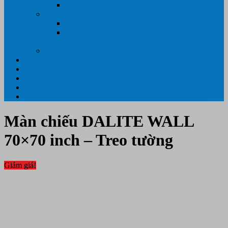
Máy hủy tài liệu
GIẤY IN – THIẾT BỊ NGÀNH IN
Giấy In Ảnh Cuộn Khổ Lớn
Giấy ÉP PLASTIC ( ÉP GIẤY TỜ, ÉP ẢNH,
ÉP CMT, ÉP DẺO)
Máy tính PC- Laptop- Màn Hình – Máy Văn Phòng
Tin tức
Hỗ Trợ Khách Hàng
Thông Tin Cần Thiết
Về chúng tôi
Liên Hệ- 0334.55.33.55- 0985.90.99.33. 0918.95.62.68
Màn chiếu DALITE WALL
70×70 inch – Treo tường
Giảm giá!