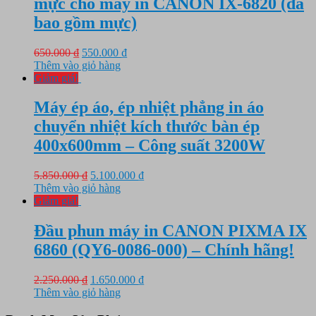
mực cho máy in CANON IX-6820 (đã
bao gồm mực)
Giá
Giá
650.000
₫
550.000
₫
gốc
hiện
Thêm vào giỏ hàng
là:
tại
Giảm giá!
650.000 ₫.
là:
550.000 ₫.
Máy ép áo, ép nhiệt phẳng in áo
chuyển nhiệt kích thước bàn ép
400x600mm – Công suất 3200W
Giá
Giá
5.850.000
₫
5.100.000
₫
gốc
hiện
Thêm vào giỏ hàng
là:
tại
Giảm giá!
5.850.000 ₫.
là:
5.100.000 ₫.
Đầu phun máy in CANON PIXMA IX
6860 (QY6-0086-000) – Chính hãng!
Giá
Giá
2.250.000
₫
1.650.000
₫
gốc
hiện
Thêm vào giỏ hàng
là:
tại