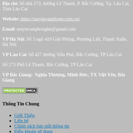
Địa chỉ:
Số nhà 273, đường Lê Thanh, P. Bắc Cường, Tp. Lào Cai,
Tỉnh Lào Cai
Website:
https://mayinvanphong.com.vn/
Email
: mayinvanphonghn@gmail.com
VP Hà Nội
: Số 3 ngõ 419 Giải Phóng, Phương Liệt, Thanh Xuân,
Hà Nôi
VP Lào Cai
: Số 427 đường Trần Phú, Bắc Cường, TP Lào Cai
Số 273 Phố Lê Thanh, Bắc Cường, TP Lào Cai
VP Bắc Giang: Nghĩa Thượng, Minh Đức, TX Việt Yên, Bắc
Giang
Thông Tin Chung
Giới Thiệu
Liên hệ
Chính sách bảo mật thông tin
Điều khoản sử dụng