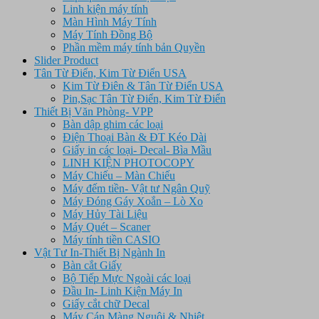
Linh kiện máy tính
Màn Hình Máy Tính
Máy Tính Đồng Bộ
Phần mềm máy tính bản Quyền
Slider Product
Tân Từ Điển, Kim Từ Điển USA
Kim Từ Điên & Tân Từ Điển USA
Pin,Sạc Tân Từ Điển, Kim Từ Điển
Thiết Bị Văn Phòng- VPP
Bàn dập ghim các loại
Điện Thoại Bàn & ĐT Kéo Dài
Giấy in các loại- Decal- Bìa Mầu
LINH KIỆN PHOTOCOPY
Máy Chiếu – Màn Chiếu
Máy đếm tiền- Vật tư Ngân Quỹ
Máy Đóng Gáy Xoắn – Lò Xo
Máy Hủy Tài Liệu
Máy Quét – Scaner
Máy tính tiền CASIO
Vật Tư In-Thiết Bị Ngành In
Bàn cắt Giấy
Bộ Tiếp Mực Ngoài các loại
Đầu In- Linh Kiện Máy In
Giấy cắt chữ Decal
Máy Cán Màng Nguội & Nhiệt