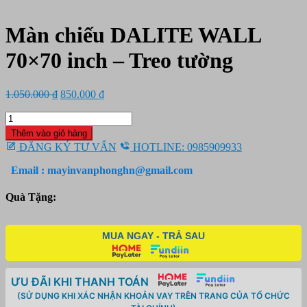
Màn chiếu DALITE WALL
70×70 inch – Treo tường
Giá
Giá
1.050.000
₫
850.000
₫
gốc
hiện
Màn
là:
tại
chiếu
1.050.000 ₫.
là:
Thêm vào giỏ hàng
DALITE
850.000 ₫.
ĐĂNG KÝ TƯ VẤN
HOTLINE: 0985909933
WALL
70x70
Email : mayinvanphonghn@gmail.com
inch
-
Quà Tặng:
Treo
tường
số
MUA NGAY - TRẢ SAU
lượng
ƯU ĐÃI KHI THANH TOÁN
(SỬ DỤNG KHI XÁC NHẬN KHOẢN VAY TRÊN TRANG CỦA TỔ CHỨC