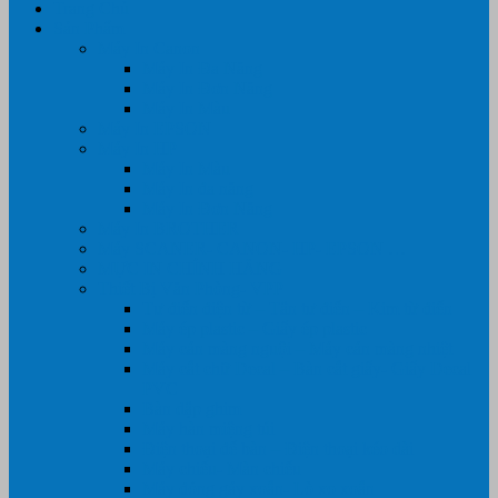
Trang Chủ
Sản Phẩm
Máy In Canon
Máy In Đa Năng
Máy In Đơn Năng
Máy In Màu
Máy In EPSON
Máy In HP
Máy In Màu
Máy In đa năng
Máy In Đơn Năng
Máy In BROTHER
Máy SCANER- CANON- HP- EPSON …
MỰC IN CHÍNH HÃNG
Thiết Bị Văn Phòng- VPP
Tư điển điện từ – Tân tư điển – Kim từ điển
Máy ép plastic – Giấy ép plastic
Máy cán màng nguội – Máy cán màng nhiệt
Máy cắt chữ Decal – Bàn cắt giấy- Giấy Decal
PVC
Bàn dập ghim
Máy hàn miệng túi
Điện thoại để bàn – Điện thoại kéo dài
Máy chiếu- Màn chiếu
Máy đóng gáy xoắn- Lò xo xoắn