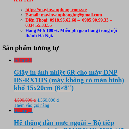
https://mayinvanphong.com.vn/
E-mail: mayinvanphonghn@gmail.com
Điện Thoại: 0918.95.62.68 – 0985.90.99.33 –
0334.55.33.55
Hàng Mới 100%. Miễn phí giao hàng trong nội
thành Hà Nội.
Sản phẩm tương tự
Giảm giá!
Giấy in ảnh nhiệt 6R cho máy DNP
DS-RX1HS (máy không có màn hình)
khổ 15x20cm (6×8″)
Giá
Giá
4.500.000
₫
4.360.000
₫
gốc
hiện
Thêm vào giỏ hàng
là:
tại
Giảm giá!
4.500.000 ₫.
là:
4.360.000 ₫.
Hệ thống dẫn mực ngoài – Bộ tiếp