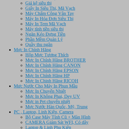
Giá kệ siêu thị
Giấy In Siêu Thị, Mã Vạch
Máy Chấm Công Vân Tay
Máy In Hóa Đơn Siêu Thị
Máy In Tem Mã Vạch
Máy tính tiền siêu thị
Ngăn Kéo Đựng Tiền
Phần Mềm Quản Lý
Quầy thu ngân
Mực In Chính Hãng
Hộp Mực Tương Thích
Mực In Chính Hãng BROTHER
Mực In Chính Hãng CANON
Mực In Chính Hãng EPSON
Mực In Chính Hãng HP
Mực In Chinh Hãng RICOH
Mưc Nước Cho Máy In Phun Mầu
Mực In Chuyển Nhiêt
Mực In Không Phai, Dey UV
Mực in Pet chuyển nhiệt
Mực Nước Hàn Quốc, Mỹ, Trung
PC , Laptop, Linh Kiện, Camera
Bộ Case Máy Tính Cũ + Màn Hình
CAMERA Giám Sát WFI, Có dây
Laptop & Linh Phụ Kiện