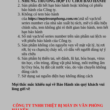
NHỮNG TRƯỜNG HỢP TỪ CHỐI BẢO HÀNH:
Sản phẩm đã hết hạn bảo hành hoặc không có phiếu
bảo hành của Công ty.
Không có tem bảo hành
của
https://mayinvanphong.com.vn/
,mã số vạch/số
series number của nhà sản xuất bị rách, mờ có dấu hiệu
chỉnh sửa, tem không ghi rỏ thời gian bảo hành, tem hết
hạn bảo hành
Số mã vạch/số series number trên sản phẩm sai lệch so
với phiếu bảo hành của Công ty.
Sản phẩm không còn nguyên vẹn về mặt vật lý, bị rơi
rớt, bị va chạm,bị cháy nổ, có dấu vết người dùng tự ý
sửa chữa
Sản phẩm bị thiên tai, sét đánh, lũ lụt, hỏa hoạn, virus
tin học, côn trùng, động vật phá hỏng, môi trường ẩm
bị Oxy hóa, bị đất cát nước vào, do vận chuyển không
đúng cách
Sử dụng sai nguồn điện hay không đúng cách
Mọi thắc mắc khiếu nại về Bảo Hành xin quý khách vui
lòng gửi về
CÔNG TY TNHH THIỆT BỊ MÁY IN VĂN PHÒNG
HẢI YẾN