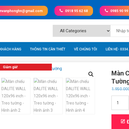
invanphonghn@gmail.com
0918 95 62 68
0985 90 99
 KHÁCH HÀNG
THÔNG TIN CẦN THIẾT
VỀ CHÚNG TÔI
LIÊN HỆ- 0334
Giảm giá!
Màn C
Tườn
1.950.00
Màn
chiếu
DALITE
WALL
Đ
120x96