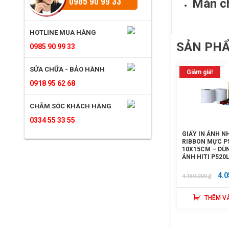
0985 90 99 33
Màn c
HOTLINE MUA HÀNG
SẢN PH
0985 90 99 33
SỬA CHỮA - BẢO HÀNH
Giảm giá!
0918 95 62 68
CHĂM SÓC KHÁCH HÀNG
0334 55 33 55
GIẤY IN ẢNH NH
RIBBON MỰC P
10X15CM – DÙ
ẢNH HITI P520L
GIÁ
4.0
4.150.000
₫
GỐ
THÊM V
LÀ:
4.1