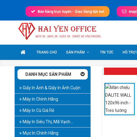
Skip
to
Bán hàng trực tuyến - Giao hàng tận nơi
may
content
Máy In Văn Phòng
Giá tốt nhất thị trường
TRANG CHỦ
SẢN PHẨM
TIN TỨC
HỖ TRỢ
DANH MỤC SẢN PHẨM
Giấy In Ảnh & Giấy In Ảnh Cuộn
Máy In Chính Hãng
Máy In Cũ Giá Rẻ
Máy In Siêu Thị, Mã Vạch…
Mực In Chính Hãng