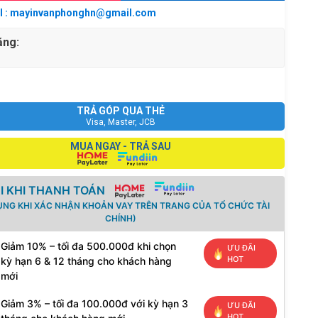
 : mayinvanphonghn@gmail.com
ặng:
TRẢ GÓP QUA THẺ
Visa, Master, JCB
MUA NGAY - TRẢ SAU
I KHI THANH TOÁN
ỤNG KHI XÁC NHẬN KHOẢN VAY TRÊN TRANG CỦA TỔ CHỨC TÀI
CHÍNH)
Giảm 10% – tối đa 500.000đ khi chọn
ƯU ĐÃI
HOT
kỳ hạn 6 & 12 tháng cho khách hàng
mới
Giảm 3% – tối đa 100.000đ với kỳ hạn 3
ƯU ĐÃI
HOT