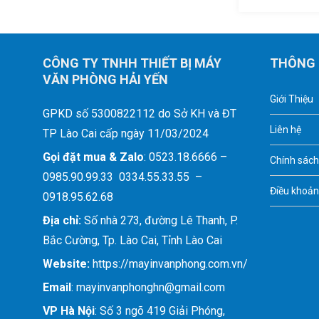
CÔNG TY TNHH THIẾT BỊ MÁY
THÔNG 
VĂN PHÒNG HẢI YẾN
Giới Thiệu
GPKD số 5300822112 do Sở KH và ĐT
Liên hệ
TP Lào Cai cấp ngày 11/03/2024
Gọi đặt mua &
Zalo
: 0523.18.6666 –
Chính sách
0985.90.99.33 0334.55.33.55 –
Điều khoản
0918.95.62.68
Địa chỉ:
Số nhà 273, đường Lê Thanh, P.
Bắc Cường, Tp. Lào Cai, Tỉnh Lào Cai
Website:
https://mayinvanphong.com.vn/
Email
: mayinvanphonghn@gmail.com
VP Hà Nội
: Số 3 ngõ 419 Giải Phóng,