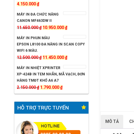
Giá
Giá
4.150.000
₫
gốc
hiện
MÁY IN ĐA CHỨC NĂNG
là:
tại
CANON MF463DW II
4.850.000 ₫.
là:
Giá
Giá
11.650.000
₫
10.950.000
₫
4.150.000 ₫.
gốc
hiện
MÁY IN PHUN MẦU
là:
tại
EPSON L8100 ĐA NĂNG IN SCAN COPY
11.650.000 ₫.
là:
WIFI 6 MÀU.
Giá
10.950.000 ₫.
Giá
12.500.000
₫
11.450.000
₫
gốc
hiện
MÁY IN NHIỆT XPRINTER
là:
tại
XP-424B IN TEM NHÃN, MÃ VẠCH, ĐƠN
12.500.000 ₫.
là:
HÀNG TMĐT KHỔ A6 A7
Giá
Giá
11.450.000 ₫.
2.150.000
₫
1.790.000
₫
gốc
hiện
là:
tại
HỖ TRỢ TRỰC TUYẾN
2.150.000 ₫.
là:
1.790.000 ₫.
MÔ TẢ
C