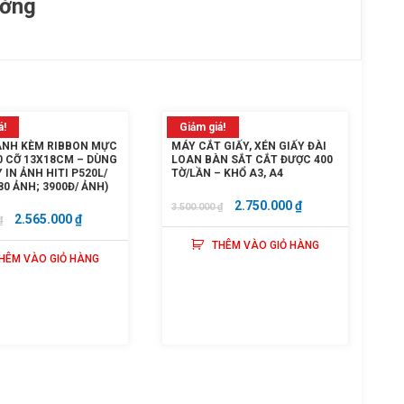
ường
á!
Giảm giá!
 ẢNH KÈM RIBBON MỰC
MÁY CẮT GIẤY, XÉN GIẤY ĐÀI
90 CỠ 13X18CM – DÙNG
LOAN BÀN SẮT CẮT ĐƯỢC 400
IN ẢNH HITI P520L/
TỜ/LẦN – KHỔ A3, A4
80 ẢNH; 3900Đ/ ẢNH)
GIÁ
GIÁ
2.750.000
₫
3.500.000
₫
GIÁ
GIÁ
2.565.000
₫
₫
GỐC
HIỆN
GỐC
HIỆN
THÊM VÀO GIỎ HÀNG
LÀ:
TẠI
HÊM VÀO GIỎ HÀNG
LÀ:
TẠI
3.500.000 ₫.
LÀ:
2.950.000 ₫.
LÀ:
2.750.000 ₫.
2.565.000 ₫.