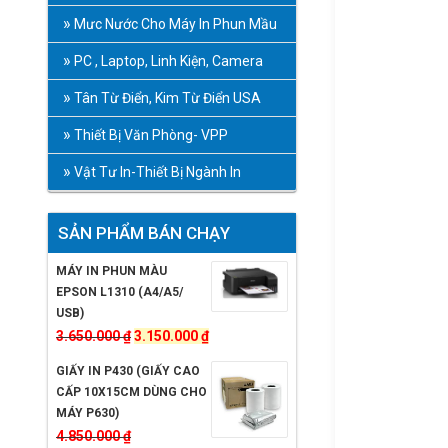
Mưc Nước Cho Máy In Phun Mầu
PC , Laptop, Linh Kiện, Camera
Tân Từ Điển, Kim Từ Điển USA
Thiết Bị Văn Phòng- VPP
Vật Tư In-Thiết Bị Ngành In
SẢN PHẨM BÁN CHẠY
MÁY IN PHUN MÀU
EPSON L1310 (A4/A5/
USB)
Giá
Giá
3.650.000
₫
3.150.000
₫
gốc
hiện
GIẤY IN P430 (GIẤY CAO
là:
tại
CẤP 10X15CM DÙNG CHO
3.650.000 ₫.
là:
MÁY P630)
3.150.000 ₫.
4.850.000
₫