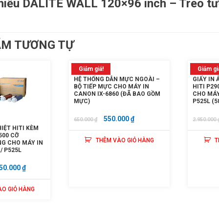
hiếu DALITE WALL 120×96 inch – Treo t
Tiếp tục mua hàng
Đi đến giỏ hàng
ẨM TƯƠNG TỰ
Gửi thông tin
Giảm giá!
Giảm gi
HỆ THỐNG DẪN MỰC NGOÀI –
GIẤY IN
BỘ TIẾP MỰC CHO MÁY IN
HITI P2
CANON IX-6860 (ĐÃ BAO GỒM
CHO MÁY 
MỰC)
P525L (5
GIÁ
GIÁ
550.000
₫
650.000
₫
2.950.000
IỆT HITI KÈM
GỐC
HIỆN
500 CỠ
THÊM VÀO GIỎ HÀNG
T
LÀ:
TẠI
NG CHO MÁY IN
/ P525L
650.000 ₫.
LÀ:
GIÁ
550.000 ₫.
50.000
₫
C
HIỆN
ÀO GIỎ HÀNG
TẠI
50.000 ₫.
LÀ:
4.050.000 ₫.