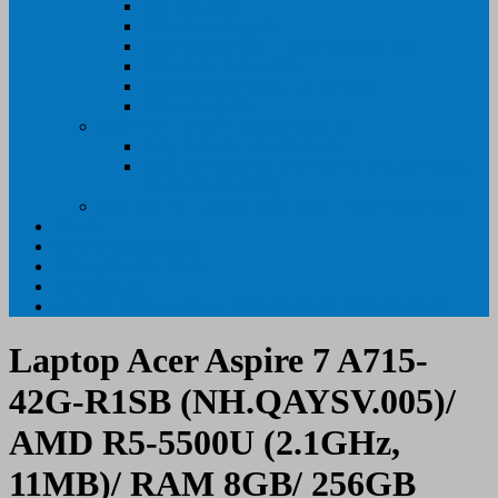
Bàn dập ghim
Máy hàn miệng túi
Điện thoại để bàn – Điện thoại kéo dài
Máy chiếu- Màn chiếu
Máy đóng gáy xoắn- Lò xo xoắn
Máy hủy tài liệu
GIẤY IN – THIẾT BỊ NGÀNH IN
Giấy In Ảnh Cuộn Khổ Lớn
Giấy ÉP PLASTIC ( ÉP GIẤY TỜ, ÉP ẢNH,
ÉP CMT, ÉP DẺO)
Máy tính PC- Laptop- Màn Hình – Máy Văn Phòng
Tin tức
Hỗ Trợ Khách Hàng
Thông Tin Cần Thiết
Về chúng tôi
Liên Hệ- 0334.55.33.55- 0985.90.99.33. 0918.95.62.68
Laptop Acer Aspire 7 A715-
42G-R1SB (NH.QAYSV.005)/
AMD R5-5500U (2.1GHz,
11MB)/ RAM 8GB/ 256GB