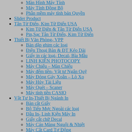
Màn Hình Máy Tính
Máy Tính Đồng Bộ
Phần mềm máy tính bản Quyền
Slider Product
Tân Từ Điển, Kim Từ Điển USA
Kim Từ Điên & Tân Từ Điển USA
Pin,Sạc Tân Từ Điển, Kim Từ Điển
Thiết Bị Văn Phòng- VPP
Bàn dập ghim các loại
Điện Thoại Bàn & ĐT Kéo Dài
Giấy in các loại- Decal- Bìa Mầu
LINH KIỆN PHOTOCOPY
Máy Chiếu – Màn Chiếu
Máy đếm tiền- Vật tư Ngân Quỹ
Máy Đóng Gáy Xoắn – Lò Xo
Máy Hủy Tài Liệu
Máy Quét – Scaner
Máy tính tiền CASIO
Vật Tư In-Thiết Bị Ngành In
Bàn cắt Giấy
Bộ Tiếp Mực Ngoài các loại
Đầu In- Linh Kiện Máy In
Giấy cắt chữ Decal
Máy Cán Màng Nguội & Nhiệt
Máy Cắt Card Tự Động