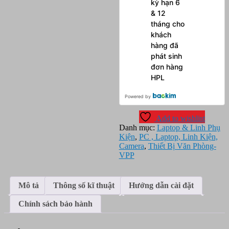
kỳ hạn 6
& 12
tháng cho
khách
hàng đã
phát sinh
đơn hàng
HPL
Powered by
Add to wishlist
Danh mục:
Laptop & Linh Phụ
Kiện
,
PC , Laptop, Linh Kiện,
Camera
,
Thiết Bị Văn Phòng-
VPP
Mô tả
Thông số kĩ thuật
Hướng dẫn cài đặt
Chính sách bảo hành