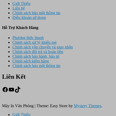
Giới Thiệu
Liên hệ
Chính sách bảo mật thông tin
Điều khoản sử dụng
Hỗ Trợ Khách Hàng
Phương thức thanh
Chính sách xử lý khiếu nại
Chính sách vận chuyển và giao nhận
Chính sách đổi trả và hoàn tiền
Chính sách bảo hành, bảo trì
Chính sách kiểm hàng
Chính sách bảo mật thông tin
Liên Kết
Facebook
Youtube
TikTok
Máy In Văn Phòng
|
Theme: Easy Store by
Mystery Themes
.
Giới Thiệu