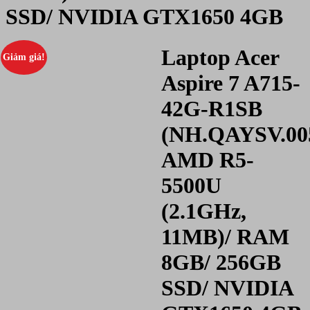
SSD/ NVIDIA GTX1650 4GB
Laptop Acer
Giảm giá!
Aspire 7 A715-
42G-R1SB
(NH.QAYSV.005
AMD R5-
5500U
(2.1GHz,
11MB)/ RAM
8GB/ 256GB
SSD/ NVIDIA