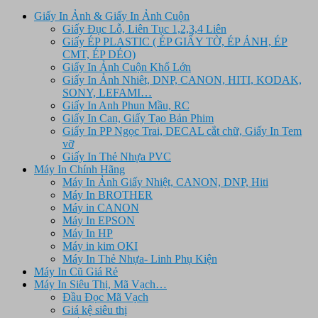
Giấy In Ảnh & Giấy In Ảnh Cuộn
Giấy Đục Lỗ, Liên Tục 1,2,3,4 Liên
Giấy ÉP PLASTIC ( ÉP GIẤY TỜ, ÉP ẢNH, ÉP
CMT, ÉP DẺO)
Giấy In Ảnh Cuộn Khổ Lớn
Giấy In Ảnh Nhiêt, DNP, CANON, HITI, KODAK,
SONY, LEFAMI…
Giấy In Anh Phun Mầu, RC
Giấy In Can, Giấy Tạo Bản Phim
Giấy In PP Ngọc Trai, DECAL cắt chữ, Giấy In Tem
vỡ
Giấy In Thẻ Nhựa PVC
Máy In Chính Hãng
Máy In Ảnh Giấy Nhiệt, CANON, DNP, Hiti
Máy In BROTHER
Máy in CANON
Máy In EPSON
Máy In HP
Máy in kim OKI
Máy In Thẻ Nhựa- Linh Phụ Kiện
Máy In Cũ Giá Rẻ
Máy In Siêu Thị, Mã Vạch…
Đầu Đọc Mã Vạch
Giá kệ siêu thị