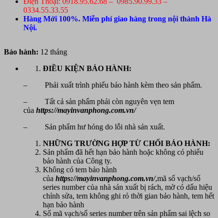
Điện Thoại: 0918.95.62.68 – 0985.90.99.33 –
0334.55.33.55
Hàng Mới 100%. Miễn phí giao hàng trong nội thành Hà
Nội.
Bảo hành:
12 tháng
ĐIỀU KIỆN BẢO HÀNH:
– Phải xuất trình phiếu bảo hành kèm theo sản phẩm.
– Tất cả sản phẩm phải còn nguyên vẹn tem
của
https://mayinvanphong.com.vn/
– Sản phẩm hư hỏng do lỗi nhà sản xuất.
NHỮNG TRƯỜNG HỢP TỪ CHỐI BẢO HÀNH:
Sản phẩm đã hết hạn bảo hành hoặc không có phiếu
bảo hành của Công ty.
Không có tem bảo hành
của
https://mayinvanphong.com.vn/
,mã số vạch/số
series number của nhà sản xuất bị rách, mờ có dấu hiệu
chỉnh sửa, tem không ghi rỏ thời gian bảo hành, tem hết
hạn bảo hành
Số mã vạch/số series number trên sản phẩm sai lệch so