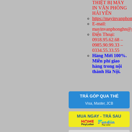
THIỆT BỊ MÁY
lượng
IN VĂN PHÒNG
HẢI YẾN
https://mayinvanpho
E-mail:
mayinvanphonghn@g
Điện Thoại:
0918.95.62.68 –
0985.90.99.33 –
0334.55.33.55
Hàng Mới 100%.
Miễn phí giao
hàng trong nội
thành Hà Nội.
TRẢ GÓP QUA THẺ
Visa, Master, JCB
MUA NGAY - TRẢ SAU