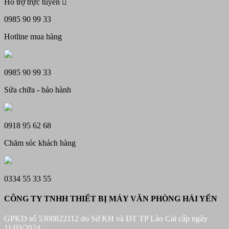
là:
tại
Hỗ trợ trực tuyến
13.450.000 ₫.
là:
12.450.000 ₫.
0985 90 99 33
Hotline mua hàng
0985 90 99 33
Sửa chữa - bảo hành
0918 95 62 68
Chăm sóc khách hàng
0334 55 33 55
CÔNG TY TNHH THIẾT BỊ MÁY VĂN PHÒNG HẢI YẾN
GPKD số 5300822112 do Sở KH và ĐT TP Lào Cai cấp ngày
11/03/2024