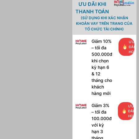
ƯU ĐÃI KHI
THANH TOÁN
(SỬ DỤNG KHI XÁC NHẬN
KHOẢN VAY TRÊN TRANG CỦA
TỔ CHỨC TÀI CHÍNH)
Giảm 10%
ƯU
ĐÃI
– tối đa
HOT
500.000đ
khi chọn
kỳ hạn 6
& 12
tháng cho
khách
hàng mới
Giảm 3%
ƯU
ĐÃI
– tối đa
HOT
100.000đ
với kỳ
hạn 3
tháng