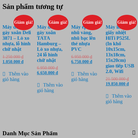
Sản phẩm tương tự
Giảm giá!
Giảm giá!
Giảm giá!
Giảm giá!
Máy đóng
Máy đóng
Máy ép phủ
Máy in ảnh
gáy xoắn Deli
gáy xoắn
nhũ vàng,
giấy nhiệt
3871 – Lò xo
TATA
nhũ bạc lên
HiTi P525L
nhựa, lỗ hình
Hamburg –
thẻ nhựa
(In khổ
chữ nhật
Lò xo nhựa,
PVC
10x15cm,
24 lỗ hình
13x18cm,
Giá
Giá
1.250.000
₫
6.950.000
₫
chữ nhật
15x20cm)
gốc
Giá
gốc
Giá
1.050.000
₫
6.750.000
₫
giao tiếp USB
là:
hiện
là:
hiện
Giá
6.950.000
₫
2.0, Wifi
1.250.000 ₫.
tại
6.950.000 ₫.
tại
gốc
Giá
6.650.000
₫
Thêm vào
Thêm vào
là:
là:
là:
hiện
Giá
21.500.000
₫
giỏ hàng
giỏ hàng
1.050.000 ₫.
6.750.000 ₫.
6.950.000 ₫.
tại
gốc
Giá
19.850.000
₫
Thêm vào
là:
là:
hiện
giỏ hàng
6.650.000 ₫.
21.50
tại
Thêm vào
là:
giỏ hàng
19.85
Danh Mục Sản Phẩm