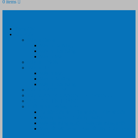
0 items
Trang Chủ
Sản Phẩm
Máy In Canon
Máy In Đa Năng
Máy In Đơn Năng
Máy In Màu
Máy In EPSON
Máy In HP
Máy In Màu
Máy In đa năng
Máy In Đơn Năng
Máy In BROTHER
Máy SCANER- CANON- HP- EPSON …
MỰC IN CHÍNH HÃNG
Thiết Bị Văn Phòng- VPP
Tư điển điện từ – Tân tư điển – Kim từ điển
Máy ép plastic – Giấy ép plastic
Máy cán màng nguội – Máy cán màng nhiệt
Máy cắt chữ Decal – Bàn cắt giấy- Giấy Decal
PVC