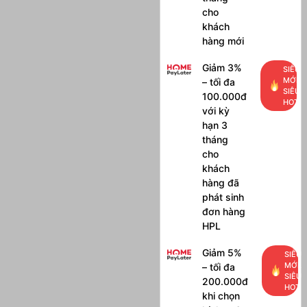
cho
khách
hàng mới
Giảm 3%
SIÊU
MỚI,
– tối đa
SIÊU
100.000đ
HOT
với kỳ
hạn 3
tháng
cho
khách
hàng đã
phát sinh
đơn hàng
HPL
Giảm 5%
SIÊU
MỚI,
– tối đa
SIÊU
200.000đ
HOT
khi chọn