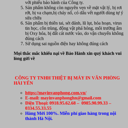
với phiếu bảo hành của Công ty.
Sản phẩm không còn nguyên vẹn về mặt vật lý, bị rơi
rớt, bị va chạm,bị cháy nổ, có dấu vết người dùng tự ý
sửa chữa
Sản phẩm bị thiên tai, sét đánh, lũ lụt, hỏa hoạn, virus
tin học, côn trùng, động vật phá hỏng, môi trường ẩm
bị Oxy hóa, bị đất cát nước vào, do vận chuyển không
đúng cách
Sử dụng sai nguồn điện hay không đúng cách
Mọi thắc mắc khiếu nại về Bảo Hành xin quý khách vui
lòng gửi về
CÔNG TY TNHH THIỆT BỊ MÁY IN VĂN PHÒNG
HẢI YẾN
https://mayinvanphong.com.vn/
E-mail: mayinvanphonghn@gmail.com
Điện Thoại: 0918.95.62.68 – 0985.90.99.33 –
0334.55.33.55
Hàng Mới 100%. Miễn phí giao hàng trong nội
thành Hà Nội.