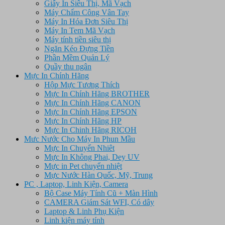
Giấy In Siêu Thị, Mã Vạch
Máy Chấm Công Vân Tay
Máy In Hóa Đơn Siêu Thị
Máy In Tem Mã Vạch
Máy tính tiền siêu thị
Ngăn Kéo Đựng Tiền
Phần Mềm Quản Lý
Quầy thu ngân
Mực In Chính Hãng
Hộp Mực Tương Thích
Mực In Chính Hãng BROTHER
Mực In Chính Hãng CANON
Mực In Chính Hãng EPSON
Mực In Chính Hãng HP
Mực In Chinh Hãng RICOH
Mưc Nước Cho Máy In Phun Mầu
Mực In Chuyển Nhiêt
Mực In Không Phai, Dey UV
Mực in Pet chuyển nhiệt
Mực Nước Hàn Quốc, Mỹ, Trung
PC , Laptop, Linh Kiện, Camera
Bộ Case Máy Tính Cũ + Màn Hình
CAMERA Giám Sát WFI, Có dây
Laptop & Linh Phụ Kiện
Linh kiện máy tính