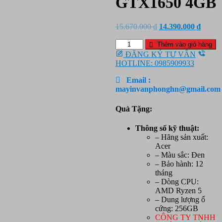
GTX1650 4GB
Giá
Giá
15.670.000
₫
14.390.000
₫
gốc
hiện
Laptop
là:
tại
Thêm vào giỏ hàng
Acer
15.670.000 ₫.
là:
ĐĂNG KÝ TƯ VẤN
Aspire
14.390
HOTLINE: 0985909933
7
A715-
Email :
42G-
mayinvanphonghn@gmail.com
R1SB
(NH.QAYSV.005)/
Quà Tặng:
AMD
R5-
Thông số kỹ thuật:
5500U
– Hãng sản xuất:
(2.1GHz,
Acer
11MB)/
– Màu sắc: Đen
RAM
– Bảo hành: 12
8GB/
tháng
256GB
– Dòng CPU:
SSD/
AMD Ryzen 5
NVIDIA
– Dung lượng ổ
GTX1650
cứng: 256GB
4GB
CÔNG TY TNHH
số