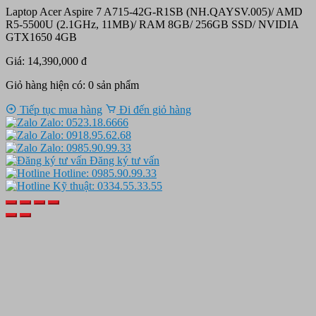
Laptop Acer Aspire 7 A715-42G-R1SB (NH.QAYSV.005)/ AMD
R5-5500U (2.1GHz, 11MB)/ RAM 8GB/ 256GB SSD/ NVIDIA
GTX1650 4GB
Giá: 14,390,000 đ
Giỏ hàng hiện có:
0
sản phẩm
Tiếp tục mua hàng
Đi đến giỏ hàng
Zalo: 0523.18.6666
Zalo: 0918.95.62.68
Zalo: 0985.90.99.33
Đăng ký tư vấn
Hotline: 0985.90.99.33
Kỹ thuật: 0334.55.33.55