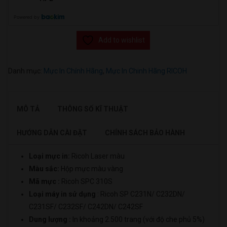
Powered by
Add to wishlist
Danh mục:
Mực In Chính Hãng
,
Mực In Chinh Hãng RICOH
MÔ TẢ
THÔNG SỐ KĨ THUẬT
HƯỚNG DẪN CÀI ĐẶT
CHÍNH SÁCH BẢO HÀNH
Loại mực in:
Ricoh Laser màu
Màu sắc:
Hộp mực
màu vàng
Mã mực :
Ricoh SPC 310S
Loại máy in sử dụng
: Ricoh SP C231N/ C232DN/
C231SF/ C232SF/ C242DN/ C242SF
Dung lượng :
In khoảng 2.500 trang (với độ che phủ 5%)