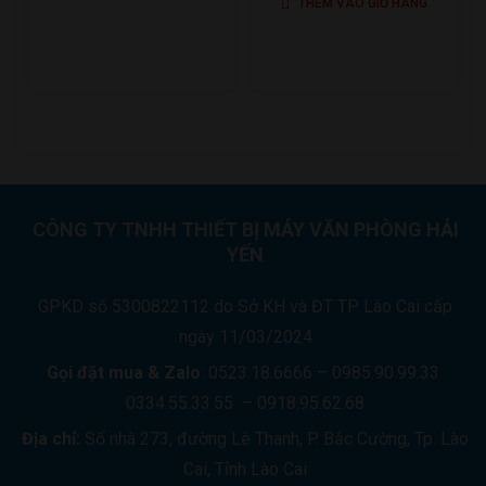
THÊM VÀO GIỎ HÀNG
LÀ:
TẠI
250.000 ₫.
LÀ:
195.000 ₫.
CÔNG TY TNHH THIẾT BỊ MÁY VĂN PHÒNG HẢI
YẾN
GPKD số 5300822112 do Sở KH và ĐT TP Lào Cai cấp
ngày 11/03/2024
Gọi đặt mua &
Zalo
: 0523.18.6666 – 0985.90.99.33
0334.55.33.55 – 0918.95.62.68
Địa chỉ:
Số nhà 273, đường Lê Thanh, P. Bắc Cường, Tp. Lào
Cai, Tỉnh Lào Cai