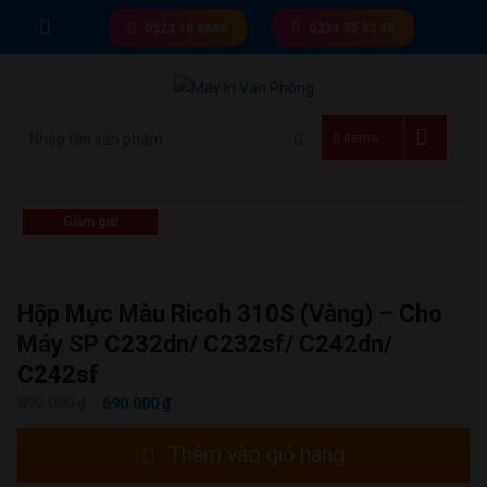
Skip
0523 18 6666
0334 55 33 55
to
content
Giá tốt nhất thị trường
0 items
Giảm giá!
Hộp Mực Màu Ricoh 310S (vàng) – Cho
Máy SP C232dn/ C232sf/ C242dn/
C242sf
GIÁ
GIÁ
890.000
₫
690.000
₫
GỐC
HIỆN
Hộp
Thêm vào giỏ hàng
LÀ:
TẠI
mực
890.000 ₫.
LÀ: