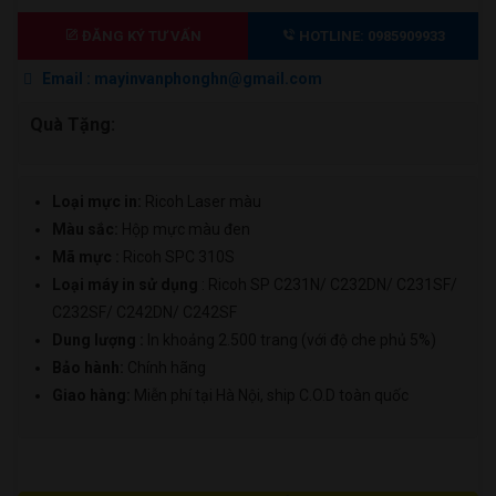
màu
690.000 ₫.
Ricoh
ĐĂNG KÝ TƯ VẤN
HOTLINE: 0985909933
310S
Email : mayinvanphonghn@gmail.com
(vàng)
–
Quà Tặng:
Cho
máy
SP
Loại mực in:
Ricoh Laser màu
C232dn/
Màu sắc:
Hộp mực
màu đen
C232sf/
Mã mực :
Ricoh SPC 310S
C242dn/
Loại máy in sử dụng
: Ricoh SP C231N/ C232DN/ C231SF/
C242sf
C232SF/ C242DN/ C242SF
số
Dung lượng :
In khoảng 2.500 trang (với độ che phủ 5%)
lượng
Bảo hành:
Chính hãng
Giao hàng:
Miễn phí tại Hà Nội, ship C.O.D toàn quốc