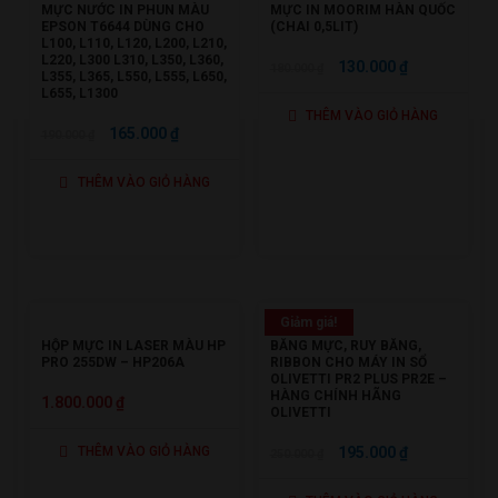
MỰC NƯỚC IN PHUN MÀU
MỰC IN MOORIM HÀN QUỐC
EPSON T6644 DÙNG CHO
(CHAI 0,5LIT)
L100, L110, L120, L200, L210,
L220, L300 L310, L350, L360,
GIÁ
GIÁ
130.000
₫
180.000
₫
L355, L365, L550, L555, L650,
GỐC
HIỆN
L655, L1300
THÊM VÀO GIỎ HÀNG
LÀ:
TẠI
GIÁ
GIÁ
165.000
₫
190.000
₫
180.000 ₫.
LÀ:
GỐC
HIỆN
130.000 ₫.
THÊM VÀO GIỎ HÀNG
LÀ:
TẠI
190.000 ₫.
LÀ:
165.000 ₫.
Giảm giá!
HỘP MỰC IN LASER MÀU HP
BĂNG MỰC, RUY BĂNG,
PRO 255DW – HP206A
RIBBON CHO MÁY IN SỔ
OLIVETTI PR2 PLUS PR2E –
HÀNG CHÍNH HÃNG
1.800.000
₫
OLIVETTI
GIÁ
GIÁ
THÊM VÀO GIỎ HÀNG
195.000
₫
250.000
₫
GỐC
HIỆN