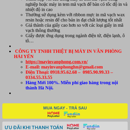
nghiệp
hoặc
máy in tem mã vạch để bàn
có tốc độ in và
nhiệt độ in cao
Thường sử dụng kèm với ribbon mực in mã vạch wax
resin hoặc resin để cho bản in đạt chất lượng tốt nhất
Giá thành của giấy cao hơn so với các loại giấy in mã
vạch thông thường
Giấy được ứng dụng trong ngành điện tử, điện lạnh, ô
tô…
CÔNG TY TNHH THIỆT BỊ MÁY IN VĂN PHÒNG
HẢI YẾN
https://mayinvanphong.com.vn/
E-mail: mayinvanphonghn@gmail.com
Điện Thoại: 0918.95.62.68 – 0985.90.99.33 –
0334.55.33.55
Hàng Mới 100%. Miễn phí giao hàng trong nội
thành Hà Nội.
MUA NGAY - TRẢ SAU
ƯU ĐÃI KHI THANH TOÁN