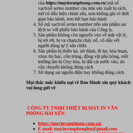
của
https://mayinvanphong.com.vn/
,mã số
vạch/số series number của nhà sản xuất bị rách,
mờ có dấu hiệu chỉnh sửa, tem không ghi rỏ thời
gian bảo hành, tem hết hạn bảo hành
Số mã vạch/số series number trên sản phẩm sai
lệch so với phiếu bảo hành của Công ty.
Sản phẩm không còn nguyên vẹn về mặt vật lý,
bị rơi rớt, bị va chạm,bị cháy nổ, có dấu vết
người dùng tự ý sửa chữa
Sản phẩm bị thiên tai, sét đánh, lũ lụt, hỏa hoạn,
virus tin học, côn trùng, động vật phá hỏng, môi
trường ẩm bị Oxy hóa, bị đất cát nước vào, do
vận chuyển không đúng cách
Sử dụng sai nguồn điện hay không đúng cách
Mọi thắc mắc khiếu nại về Bảo Hành xin quý khách
vui lòng gửi về
CÔNG TY TNHH THIỆT BỊ MÁY IN VĂN
PHÒNG HẢI YẾN
https://mayinvanphong.com.vn/
E-mail: mayinvanphonghn@gmail.com