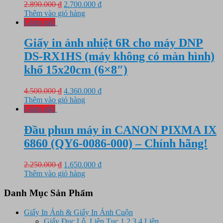
Giá
Giá
2.890.000
₫
2.700.000
₫
gốc
hiện
Thêm vào giỏ hàng
là:
tại
Giảm giá!
2.890.000 ₫.
là:
2.700.000 ₫.
Giấy in ảnh nhiệt 6R cho máy DNP
DS-RX1HS (máy không có màn hình)
khổ 15x20cm (6×8″)
Giá
Giá
4.500.000
₫
4.360.000
₫
gốc
hiện
Thêm vào giỏ hàng
là:
tại
Giảm giá!
4.500.000 ₫.
là:
4.360.000 ₫.
Đầu phun máy in CANON PIXMA IX
6860 (QY6-0086-000) – Chính hãng!
Giá
Giá
2.250.000
₫
1.650.000
₫
gốc
hiện
Thêm vào giỏ hàng
là:
tại
2.250.000 ₫.
là:
Danh Mục Sản Phẩm
1.650.000 ₫.
Giấy In Ảnh & Giấy In Ảnh Cuộn
Giấy Đục Lỗ, Liên Tục 1,2,3,4 Liên