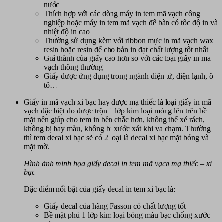
nước
Thích hợp với các dòng
máy in tem mã vạch công
nghiệp
hoặc
máy in tem mã vạch để bàn
có tốc độ in và
nhiệt độ in cao
Thường sử dụng kèm với ribbon mực in mã vạch wax
resin hoặc resin để cho bản in đạt chất lượng tốt nhất
Giá thành của giấy cao hơn so với các loại giấy in mã
vạch thông thường
Giấy được ứng dụng trong ngành điện tử, điện lạnh, ô
tô…
Giấy in mã vạch xi bạc hay được mạ thiếc là loại
giấy in mã
vạch
đặc biệt do được trộn 1 lớp kim loại mỏng lên trên bề
mặt nên giúp cho tem in bền chắc hơn, không thể xé rách,
không bị bay màu, không bị xước xát khi va chạm. Thường
thì tem decal xi bạc sẽ có 2 loại là decal xi bạc mặt bóng và
mặt mờ.
Hình ảnh minh họa giấy decal in tem mã vạch mạ thiếc – xi
bạc
Đặc điểm nổi bật của giấy decal in tem xi bạc là:
Giấy decal của hãng Fasson có chất lượng tốt
Bề mặt phủ 1 lớp kim loại bóng màu bạc chống xước