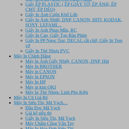
Giấy ÉP PLASTIC ( ÉP GIẤY TỜ, ÉP ẢNH, ÉP
CMT, ÉP DẺO)
Giấy In Ảnh Cuộn Khổ Lớn
Giấy In Ảnh Nhiêt, DNP, CANON, HITI, KODAK,
SONY, LEFAMI…
Giấy In Anh Phun Mầu, RC
Giấy In Can, Giấy Tạo Bản Phim
Giấy In PP Ngọc Trai, DECAL cắt chữ, Giấy In Tem
vỡ
Giấy In Thẻ Nhựa PVC
Máy In Chính Hãng
Máy In Ảnh Giấy Nhiệt, CANON, DNP, Hiti
Máy In BROTHER
Máy in CANON
Máy In EPSON
Máy In HP
Máy in kim OKI
Máy In Thẻ Nhựa- Linh Phụ Kiện
Máy In Cũ Giá Rẻ
Máy In Siêu Thị, Mã Vạch…
Đầu Đọc Mã Vạch
Giá kệ siêu thị
Giấy In Siêu Thị, Mã Vạch
Máy Chấm Công Vân Tay
Máy In Hóa Đơn Siêu Thị