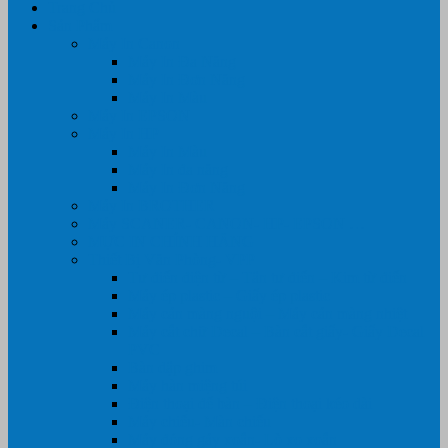
Trang Chủ
Sản Phẩm
Máy In Canon
Máy In Đa Năng
Máy In Đơn Năng
Máy In Màu
Máy In EPSON
Máy In HP
Máy In Màu
Máy In đa năng
Máy In Đơn Năng
Máy In BROTHER
Máy SCANER- CANON- HP- EPSON …
MỰC IN CHÍNH HÃNG
Thiết Bị Văn Phòng- VPP
Tư điển điện từ – Tân tư điển – Kim từ điển
Máy ép plastic – Giấy ép plastic
Máy cán màng nguội – Máy cán màng nhiệt
Máy cắt chữ Decal – Bàn cắt giấy- Giấy Decal
PVC
Bàn dập ghim
Máy hàn miệng túi
Điện thoại để bàn – Điện thoại kéo dài
Máy chiếu- Màn chiếu
Máy đóng gáy xoắn- Lò xo xoắn