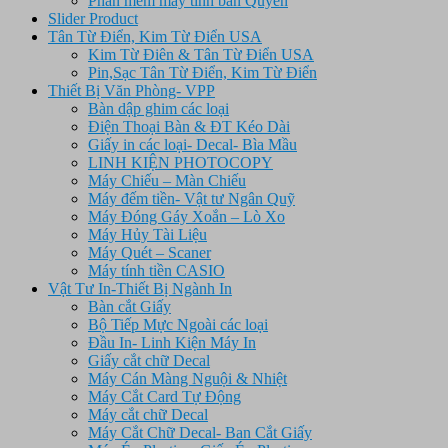
Phần mềm máy tính bản Quyền
Slider Product
Tân Từ Điển, Kim Từ Điển USA
Kim Từ Điên & Tân Từ Điển USA
Pin,Sạc Tân Từ Điển, Kim Từ Điển
Thiết Bị Văn Phòng- VPP
Bàn dập ghim các loại
Điện Thoại Bàn & ĐT Kéo Dài
Giấy in các loại- Decal- Bìa Mầu
LINH KIỆN PHOTOCOPY
Máy Chiếu – Màn Chiếu
Máy đếm tiền- Vật tư Ngân Quỹ
Máy Đóng Gáy Xoắn – Lò Xo
Máy Hủy Tài Liệu
Máy Quét – Scaner
Máy tính tiền CASIO
Vật Tư In-Thiết Bị Ngành In
Bàn cắt Giấy
Bộ Tiếp Mực Ngoài các loại
Đầu In- Linh Kiện Máy In
Giấy cắt chữ Decal
Máy Cán Màng Nguội & Nhiệt
Máy Cắt Card Tự Động
Máy cắt chữ Decal
Máy Cắt Chữ Decal- Ban Cắt Giấy