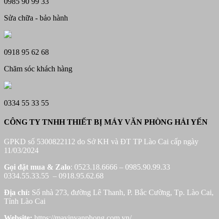
0985 90 99 33
Sửa chữa - bảo hành
0918 95 62 68
Chăm sóc khách hàng
0334 55 33 55
CÔNG TY TNHH THIẾT BỊ MÁY VĂN PHÒNG HẢI YẾN
GPKD số 5300822112 do Sở KH và ĐT TP Lào Cai cấp ngày
11/03/2024
Gọi đặt mua &
Zalo
: 0523.18.6666 – 0985.90.99.33
0334.55.33.55 – 0918.95.62.68
Địa chỉ:
Số nhà 273, đường Lê Thanh, P. Bắc Cường, Tp. Lào Cai,
Tỉnh Lào Cai
Website:
https://mayinvanphong.com.vn/