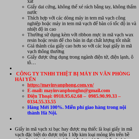
xát
Giấy dai cứng, không thể xé rách bằng tay, không thấm
nước
Thích hợp với các dòng
máy in tem mã vạch công
nghiệp
hoặc
máy in tem mã vạch để bàn
có tốc độ in và
nhiệt độ in cao
Thường sử dụng kèm với ribbon mực in mã vạch wax
resin hoặc resin để cho bản in đạt chất lượng tốt nhất
Giá thành của giấy cao hơn so với các loại giấy in mã
vạch thông thường
Giấy được ứng dụng trong ngành điện tử, điện lạnh, ô
tô…
CÔNG TY TNHH THIỆT BỊ MÁY IN VĂN PHÒNG
HẢI YẾN
https://mayinvanphong.com.vn/
E-mail: mayinvanphonghn@gmail.com
Điện Thoại: 0918.95.62.68 – 0985.90.99.33 –
0334.55.33.55
Hàng Mới 100%. Miễn phí giao hàng trong nội
thành Hà Nội.
Giấy in mã vạch xi bạc hay được mạ thiếc là loại
giấy in mã
vạch
đặc biệt do được trộn 1 lớp kim loại mỏng lên trên bề