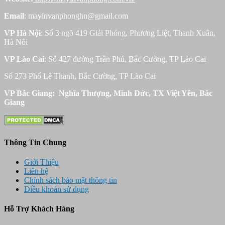
Email
: mayinvanphonghn@gmail.com
VP Hà Nội
: Số 3 ngõ 419 Giải Phóng, Phương Liệt, Thanh Xuân,
Hà Nôi
VP Lào Cai
: Số 427 đường Trần Phú, Bắc Cường, TP Lào Cai
Số 273 Phố Lê Thanh, Bắc Cường, TP Lào Cai
VP Bắc Giang: Nghĩa Thượng, Minh Đức, TX Việt Yên, Bắc
Giang
Thông Tin Chung
Giới Thiệu
Liên hệ
Chính sách bảo mật thông tin
Điều khoản sử dụng
Hỗ Trợ Khách Hàng