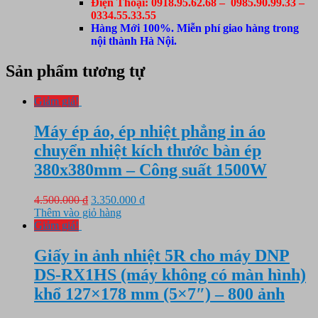
Điện Thoại: 0918.95.62.68 – 0985.90.99.33 –
0334.55.33.55
Hàng Mới 100%. Miễn phí giao hàng trong
nội thành Hà Nội.
Sản phẩm tương tự
Giảm giá!
Máy ép áo, ép nhiệt phẳng in áo
chuyển nhiệt kích thước bàn ép
380x380mm – Công suất 1500W
Giá
Giá
4.500.000
₫
3.350.000
₫
gốc
hiện
Thêm vào giỏ hàng
là:
tại
Giảm giá!
4.500.000 ₫.
là:
3.350.000 ₫.
Giấy in ảnh nhiệt 5R cho máy DNP
DS-RX1HS (máy không có màn hình)
khổ 127×178 mm (5×7″) – 800 ảnh