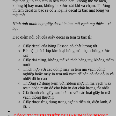
mặt nên giúp cho tem in bền chắc hơn, không thể xé rách,
không bị bay màu, không bị xước xát khi va chạm. Thường
thì tem decal xi bạc sẽ có 2 loại là decal xi bạc mặt bóng và
mặt mờ.
Hình ảnh minh họa giấy decal in tem mã vạch mạ thiếc – xi
bạc
Đặc điểm nổi bật của giấy decal in tem xi bạc là:
Giấy decal của hãng Fasson có chất lượng tốt
Bề mặt phủ 1 lớp kim loại bóng màu bạc chống xước
xát
Giấy dai cứng, không thể xé rách bằng tay, không thấm
nước
Thích hợp với các dòng
máy in tem mã vạch công
nghiệp
hoặc
máy in tem mã vạch để bàn
có tốc độ in và
nhiệt độ in cao
Thường sử dụng kèm với ribbon mực in mã vạch wax
resin hoặc resin để cho bản in đạt chất lượng tốt nhất
Giá thành của giấy cao hơn so với các loại giấy in mã
vạch thông thường
Giấy được ứng dụng trong ngành điện tử, điện lạnh, ô
tô…
CÔNG TY TNHH THIỆT BỊ MÁY IN VĂN PHÒNG