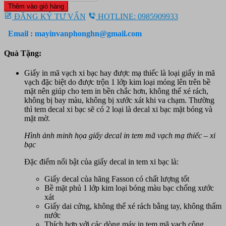
in
380.000 ₫.
là:
Thêm vào giỏ hàng
mã
350.000 ₫.
ĐĂNG KÝ TƯ VẤN
HOTLINE: 0985909933
vạch
xi
Email : mayinvanphonghn@gmail.com
bạc
số
Quà Tặng:
lượng
Giấy in mã vạch xi bạc hay được mạ thiếc là loại
giấy in mã
vạch
đặc biệt do được trộn 1 lớp kim loại mỏng lên trên bề
mặt nên giúp cho tem in bền chắc hơn, không thể xé rách,
không bị bay màu, không bị xước xát khi va chạm. Thường
thì tem decal xi bạc sẽ có 2 loại là decal xi bạc mặt bóng và
mặt mờ.
Hình ảnh minh họa giấy decal in tem mã vạch mạ thiếc – xi
bạc
Đặc điểm nổi bật của giấy decal in tem xi bạc là:
Giấy decal của hãng Fasson có chất lượng tốt
Bề mặt phủ 1 lớp kim loại bóng màu bạc chống xước
xát
Giấy dai cứng, không thể xé rách bằng tay, không thấm
nước
Thích hợp với các dòng
máy in tem mã vạch công