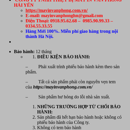
HẢI YẾN
https://mayinvanphong.com.vn/
E-mail: mayinvanphonghn@gmail.com
Điện Thoại: 0918.95.62.68 – 0985.90.99.33 –
0334.55.33.55
Hàng Mới 100%. Miễn phí giao hàng trong nội
thành Hà Nội.
Bảo hành:
12 tháng
ĐIỀU KIỆN BẢO HÀNH:
– Phải xuất trình phiếu bảo hành kèm theo sản
phẩm.
– Tất cả sản phẩm phải còn nguyên vẹn tem
của
https://mayinvanphong.com.vn/
– Sản phẩm hư hỏng do lỗi nhà sản xuất.
NHỮNG TRƯỜNG HỢP TỪ CHỐI BẢO
HÀNH:
Sản phẩm đã hết hạn bảo hành hoặc không có
phiếu bảo hành của Công ty.
Không có tem bảo hành