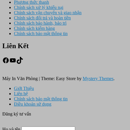
Phương thức thanh
Chính sách xử lý khiếu nại
Chính sách vận chuyển và giao nhận
Chính sách đổi trả và hoàn tiền
Chính sách bảo hành, bảo trì
Chính sách kiểm hàng
Chính sách bảo mật thông tin
Liên Kết
Facebook
Youtube
TikTok
Máy In Văn Phòng
|
Theme: Easy Store by
Mystery Themes
.
Giới Thiệu
Liên hệ
Chính sách bảo mật thông tin
Điều khoản sử dụng
Đăng ký tư vấn
Họ và tên