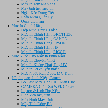
Máy In Tem Mã Vạch
Máy tính tiền siêu thị
Ngăn Kéo Đựng Tiền
Phần Mềm Quản Lý
Quầy thu ngân
Mực In Chính Hãng
Hộp Mực Tương Thích
Mực In Chính Hãng BROTHER
Mực In Chính Hãng CANON
Mực In Chính Hãng EPSON
Mực In Chính Hãng HP
Mực In Chinh Hãng RICOH
Mưc Nước Cho Máy In Phun Mầu
Mực In Chuyển Nhiêt
Mực In Không Phai, Dey UV
Mực in Pet chuyển nhiệt
Mực Nước Hàn Quốc, Mỹ, Trung
PC , Laptop, Linh Kiện, Camera
Bộ Case Máy Tính Cũ + Màn Hình
CAMERA Giám Sát WFI, Có dây
Laptop & Linh Phụ Kiện
Linh kiện máy tính
Màn Hình Máy Tính
Máy Tính Đồng Bộ