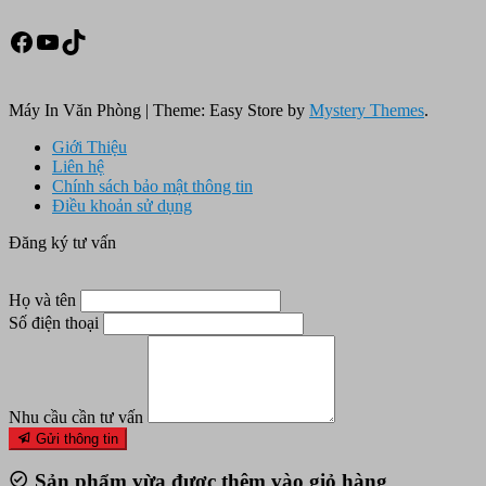
Facebook
Youtube
TikTok
Máy In Văn Phòng
|
Theme: Easy Store by
Mystery Themes
.
Giới Thiệu
Liên hệ
Chính sách bảo mật thông tin
Điều khoản sử dụng
Đăng ký tư vấn
Họ và tên
Số điện thoại
Nhu cầu cần tư vấn
Gửi thông tin
Sản phẩm vừa được thêm vào giỏ hàng