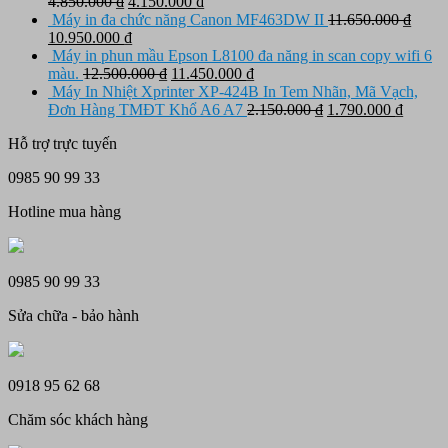
là:
tại
Giá
Giá
4.850.000
₫
4.150.000
₫
3.650.000 ₫.
là:
gốc
hiện
Máy in đa chức năng Canon MF463DW II
11.650.000
₫
Giá
3.150.000 ₫.
là:
Giá
tại
10.950.000
₫
gốc
4.850.000 ₫.
hiện
là:
Máy in phun mầu Epson L8100 đa năng in scan copy wifi 6
là:
tại
Giá
4.150.000 ₫.
Giá
màu.
12.500.000
₫
11.450.000
₫
11.650.000 ₫.
là:
gốc
hiện
Máy In Nhiệt Xprinter XP-424B In Tem Nhãn, Mã Vạch,
10.950.000 ₫.
là:
tại
Giá
Giá
Đơn Hàng TMĐT Khổ A6 A7
2.150.000
₫
1.790.000
₫
12.500.000 ₫.
là:
gốc
hiện
Hỗ trợ trực tuyến
11.450.000 ₫.
là:
tại
2.150.000 ₫.
là:
0985 90 99 33
1.790.
Hotline mua hàng
0985 90 99 33
Sửa chữa - bảo hành
0918 95 62 68
Chăm sóc khách hàng