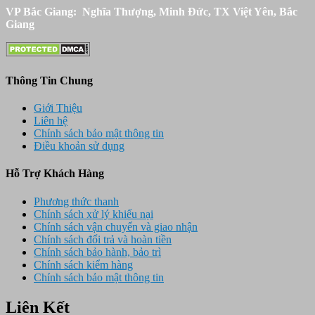
VP Bắc Giang: Nghĩa Thượng, Minh Đức, TX Việt Yên, Bắc
Giang
Thông Tin Chung
Giới Thiệu
Liên hệ
Chính sách bảo mật thông tin
Điều khoản sử dụng
Hỗ Trợ Khách Hàng
Phương thức thanh
Chính sách xử lý khiếu nại
Chính sách vận chuyển và giao nhận
Chính sách đổi trả và hoàn tiền
Chính sách bảo hành, bảo trì
Chính sách kiểm hàng
Chính sách bảo mật thông tin
Liên Kết