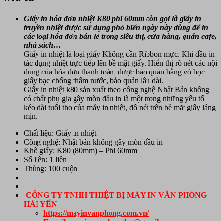
Giấy in hóa đơn nhiệt K80 phi 60mm còn gọi là giấy in
truyền nhiệt được sử dụng phỏ biến ngày này dùng để in
các loại hóa đơn bán lẻ trong siêu thị, cửa hàng, quán cafe,
nhà sách…
Giấy in nhiệt là loại giấy Không cần Ribbon mực. Khi đầu in
tác dụng nhiệt trực tiếp lên bề mặt giấy. Hiển thị rõ nét các nội
dung của hóa đơn thanh toán, được bảo quản bằng vỏ bọc
giấy bạc chống thấm nước, bảo quản lâu dài.
Giấy in nhiệt k80 sản xuất theo công nghệ Nhật Bản không
có chất phụ gia gây mòn đầu in là một trong những yếu tố
kéo dài tuổi thọ của máy in nhiệt, độ nét trên bề mặt giấy láng
mịn.
Chất liệu: Giấy in nhiệt
Công nghệ: Nhật bản không gây mòn đầu in
Khổ giấy: K80 (80mm) – Phi 60mm
Số liên: 1 liên
Thùng: 100 cuộn
CÔNG TY TNHH THIỆT BỊ MÁY IN VĂN PHÒNG
HẢI YẾN
https://mayinvanphong.com.vn/