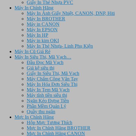
Giấy In Thẻ Nhựa PVC
Máy In Chính Hãng
Máy In Ảnh Giấy Nhiệt, CANON, DNP, Hiti
Máy In BROTHER
Máy in CANON
Máy In EPSON
Máy In HP
Máy in kim OKI
Máy In Thẻ Nhựa- Linh Phụ Kiện
Máy In Cũ Giá Rẻ
Máy In Siêu Thị, Mã Vạch…
Đầu Đọc Mã Vạch
Giá kệ siêu thị
Giấy In Siêu Thị, Mã Vạch
Máy Chấm Công Vân Tay
Máy In Hóa Đơn Siêu Thị
Máy In Tem Mã Vạch
Máy tính tiền siêu thị
Ngăn Kéo Đựng Tiền
Phần Mềm Quản Lý
Quầy thu ngân
Mực In Chính Hãng
Hộp Mực Tương Thích
Mực In Chính Hãng BROTHER
Mực In Chính Hãng CANON