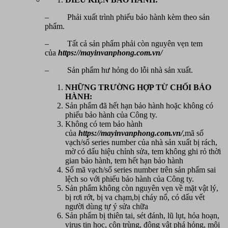
– Phải xuất trình phiếu bảo hành kèm theo sản
phẩm.
– Tất cả sản phẩm phải còn nguyên vẹn tem
của
https://mayinvanphong.com.vn/
– Sản phẩm hư hỏng do lỗi nhà sản xuất.
NHỮNG TRƯỜNG HỢP TỪ CHỐI BẢO
HÀNH:
Sản phẩm đã hết hạn bảo hành hoặc không có
phiếu bảo hành của Công ty.
Không có tem bảo hành
của
https://mayinvanphong.com.vn/
,mã số
vạch/số series number của nhà sản xuất bị rách,
mờ có dấu hiệu chỉnh sửa, tem không ghi rỏ thời
gian bảo hành, tem hết hạn bảo hành
Số mã vạch/số series number trên sản phẩm sai
lệch so với phiếu bảo hành của Công ty.
Sản phẩm không còn nguyên vẹn về mặt vật lý,
bị rơi rớt, bị va chạm,bị cháy nổ, có dấu vết
người dùng tự ý sửa chữa
Sản phẩm bị thiên tai, sét đánh, lũ lụt, hỏa hoạn,
virus tin học, côn trùng, động vật phá hỏng, môi