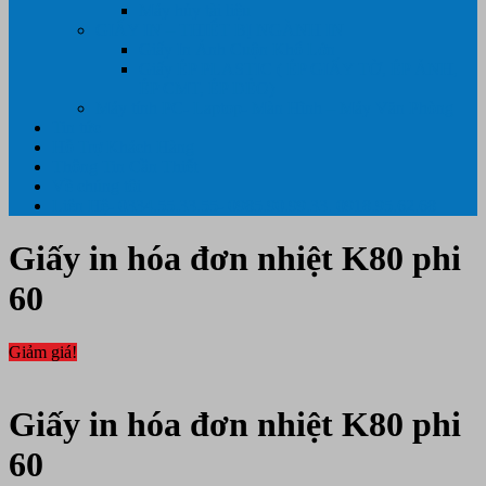
Máy hủy tài liệu
GIẤY IN – THIẾT BỊ NGÀNH IN
Giấy In Ảnh Cuộn Khổ Lớn
Giấy ÉP PLASTIC ( ÉP GIẤY TỜ, ÉP ẢNH,
ÉP CMT, ÉP DẺO)
Máy tính PC- Laptop- Màn Hình – Máy Văn Phòng
Tin tức
Hỗ Trợ Khách Hàng
Thông Tin Cần Thiết
Về chúng tôi
Liên Hệ- 0334.55.33.55- 0985.90.99.33. 0918.95.62.68
Giấy in hóa đơn nhiệt K80 phi
60
Giảm giá!
Giấy in hóa đơn nhiệt K80 phi
60