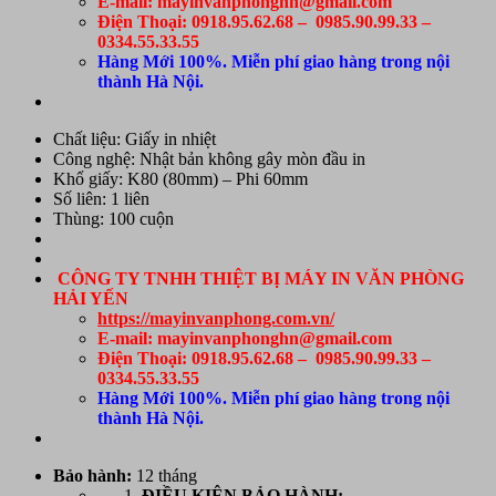
E-mail: mayinvanphonghn@gmail.com
Điện Thoại: 0918.95.62.68 – 0985.90.99.33 –
0334.55.33.55
Hàng Mới 100%. Miễn phí giao hàng trong nội
thành Hà Nội.
Chất liệu: Giấy in nhiệt
Công nghệ: Nhật bản không gây mòn đầu in
Khổ giấy: K80 (80mm) – Phi 60mm
Số liên: 1 liên
Thùng: 100 cuộn
CÔNG TY TNHH THIỆT BỊ MÁY IN VĂN PHÒNG
HẢI YẾN
https://mayinvanphong.com.vn/
E-mail: mayinvanphonghn@gmail.com
Điện Thoại: 0918.95.62.68 – 0985.90.99.33 –
0334.55.33.55
Hàng Mới 100%. Miễn phí giao hàng trong nội
thành Hà Nội.
Bảo hành:
12 tháng
ĐIỀU KIỆN BẢO HÀNH: