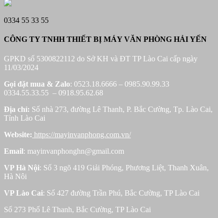
0334 55 33 55
CÔNG TY TNHH THIẾT BỊ MÁY VĂN PHÒNG HẢI YẾN
GPKD số 5300822112 do Sở KH và ĐT TP Lào Cai cấp ngày
11/03/2024
Gọi đặt mua &
Zalo
: 0523.18.6666 – 0985.90.99.33
0334.55.33.55 – 0918.95.62.68
Địa chỉ:
Số nhà 273, đường Lê Thanh, P. Bắc Cường, Tp. Lào Cai,
Tỉnh Lào Cai
Website:
https://mayinvanphong.com.vn/
Email
: mayinvanphonghn@gmail.com
VP Hà Nội
: Số 3 ngõ 419 Giải Phóng, Phương Liệt, Thanh Xuân,
Hà Nôi
VP Lào Cai
: Số 427 đường Trần Phú, Bắc Cường, TP Lào Cai
Số 273 Phố Lê Thanh, Bắc Cường, TP Lào Cai