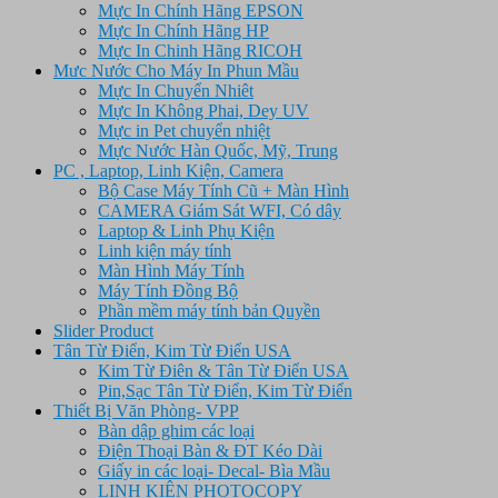
Mực In Chính Hãng EPSON
Mực In Chính Hãng HP
Mực In Chinh Hãng RICOH
Mưc Nước Cho Máy In Phun Mầu
Mực In Chuyển Nhiêt
Mực In Không Phai, Dey UV
Mực in Pet chuyển nhiệt
Mực Nước Hàn Quốc, Mỹ, Trung
PC , Laptop, Linh Kiện, Camera
Bộ Case Máy Tính Cũ + Màn Hình
CAMERA Giám Sát WFI, Có dây
Laptop & Linh Phụ Kiện
Linh kiện máy tính
Màn Hình Máy Tính
Máy Tính Đồng Bộ
Phần mềm máy tính bản Quyền
Slider Product
Tân Từ Điển, Kim Từ Điển USA
Kim Từ Điên & Tân Từ Điển USA
Pin,Sạc Tân Từ Điển, Kim Từ Điển
Thiết Bị Văn Phòng- VPP
Bàn dập ghim các loại
Điện Thoại Bàn & ĐT Kéo Dài
Giấy in các loại- Decal- Bìa Mầu
LINH KIỆN PHOTOCOPY