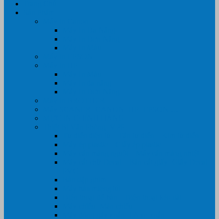
Trang Chủ
Sản Phẩm
Máy In Canon
Máy In Đa Năng
Máy In Đơn Năng
Máy In Màu
Máy In EPSON
Máy In HP
Máy In Màu
Máy In đa năng
Máy In Đơn Năng
Máy In BROTHER
Máy SCANER- CANON- HP- EPSON …
MỰC IN CHÍNH HÃNG
Thiết Bị Văn Phòng- VPP
Tư điển điện từ – Tân tư điển – Kim từ điển
Máy ép plastic – Giấy ép plastic
Máy cán màng nguội – Máy cán màng nhiệt
Máy cắt chữ Decal – Bàn cắt giấy- Giấy Decal
PVC
Bàn dập ghim
Máy hàn miệng túi
Điện thoại để bàn – Điện thoại kéo dài
Máy chiếu- Màn chiếu
Máy đóng gáy xoắn- Lò xo xoắn