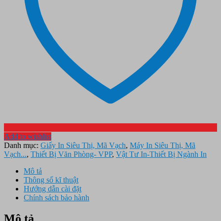
Add to wishlist
Danh mục:
Giấy In Siêu Thị, Mã Vạch
,
Máy In Siêu Thị, Mã
Vạch...
,
Thiết Bị Văn Phòng- VPP
,
Vật Tư In-Thiết Bị Ngành In
Mô tả
Thông số kĩ thuật
Hướng dẫn cài đặt
Chính sách bảo hành
Mô tả