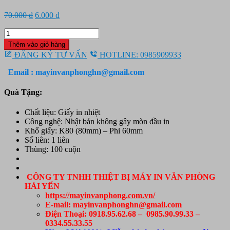
Giá
Giá
70.000
₫
6.000
₫
gốc
hiện
Giấy
là:
tại
in
70.000 ₫.
là:
Thêm vào giỏ hàng
hóa
6.000 ₫.
ĐĂNG KÝ TƯ VẤN
HOTLINE: 0985909933
đơn
nhiệt
Email : mayinvanphonghn@gmail.com
K80
phi
Quà Tặng:
60
số
Chất liệu: Giấy in nhiệt
lượng
Công nghệ: Nhật bản không gây mòn đầu in
Khổ giấy: K80 (80mm) – Phi 60mm
Số liên: 1 liên
Thùng: 100 cuộn
CÔNG TY TNHH THIỆT BỊ MÁY IN VĂN PHÒNG
HẢI YẾN
https://mayinvanphong.com.vn/
E-mail: mayinvanphonghn@gmail.com
Điện Thoại: 0918.95.62.68 – 0985.90.99.33 –
0334.55.33.55