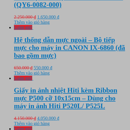
(QY6-0082-000)
Giá
Giá
2.250.000
₫
1.650.000
₫
gốc
hiện
Thêm vào giỏ hàng
là:
tại
Giảm giá!
2.250.000 ₫.
là:
1.650.000 ₫.
Hệ thống dẫn mực ngoài – Bộ tiếp
mực cho máy in CANON IX-6860 (đã
bao gồm mực)
Giá
Giá
650.000
₫
550.000
₫
gốc
hiện
Thêm vào giỏ hàng
là:
tại
Giảm giá!
650.000 ₫.
là:
550.000 ₫.
Giấy in ảnh nhiệt Hiti kèm Ribbon
mực P500 cỡ 10x15cm – Dùng cho
máy in ảnh Hiti P520L/ P525L
Giá
Giá
4.150.000
₫
4.050.000
₫
gốc
hiện
Thêm vào giỏ hàng
là:
tại
Giảm giá!