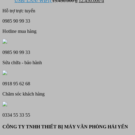
11.450.000 ₫.
Giá
là:
Giá
tại
USB/ LAN/ WIFI)
13.450.000
₫
12.450.000
₫
gốc
2.150.000 ₫.
hiện
là:
Hỗ trợ trực tuyến
là:
tại
1.790.
13.450.000 ₫.
là:
0985 90 99 33
12.450.000 ₫.
Hotline mua hàng
0985 90 99 33
Sửa chữa - bảo hành
0918 95 62 68
Chăm sóc khách hàng
0334 55 33 55
CÔNG TY TNHH THIẾT BỊ MÁY VĂN PHÒNG HẢI YẾN