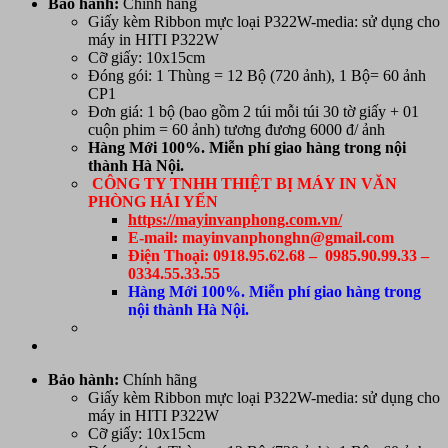
Bảo hành:
Chính hãng
Giấy kèm Ribbon mực loại P322W-media: sử dụng cho
máy in HITI P322W
Cỡ giấy: 10x15cm
Đóng gói: 1 Thùng = 12 Bộ (720 ảnh), 1 Bộ= 60 ảnh
CP1
Đơn giá: 1 bộ (bao gồm 2 túi mỗi túi 30 tờ giấy + 01
cuộn phim = 60 ảnh) tương đương 6000 đ/ ảnh
Hàng Mới 100%. Miễn phí giao hàng trong nội
thành Hà Nội.
CÔNG TY TNHH THIỆT BỊ MÁY IN VĂN
PHÒNG HẢI YẾN
https://mayinvanphong.com.vn/
E-mail: mayinvanphonghn@gmail.com
Điện Thoại: 0918.95.62.68 – 0985.90.99.33 –
0334.55.33.55
Hàng Mới 100%. Miễn phí giao hàng trong
nội thành Hà Nội.
Bảo hành:
Chính hãng
Giấy kèm Ribbon mực loại P322W-media: sử dụng cho
máy in HITI P322W
Cỡ giấy: 10x15cm