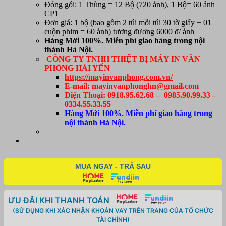
Đóng gói: 1 Thùng = 12 Bộ (720 ảnh), 1 Bộ= 60 ảnh
gồm
CP1
60
Đơn giá: 1 bộ (bao gồm 2 túi mỗi túi 30 tờ giấy + 01
tờ
cuộn phim = 60 ảnh) tương đương 6000 đ/ ảnh
khổ
Hàng Mới 100%. Miễn phí giao hàng trong nội
4"x6"
thành Hà Nội.
(10x15cm)
CÔNG TY TNHH THIỆT BỊ MÁY IN VĂN
số
PHÒNG HẢI YẾN
lượng
https://mayinvanphong.com.vn/
E-mail: mayinvanphonghn@gmail.com
Điện Thoại: 0918.95.62.68 – 0985.90.99.33 –
0334.55.33.55
Hàng Mới 100%. Miễn phí giao hàng trong
nội thành Hà Nội.
MUA NGAY - TRẢ SAU
ƯU ĐÃI KHI THANH TOÁN
(SỬ DỤNG KHI XÁC NHẬN KHOẢN VAY TRÊN TRANG CỦA TỔ CHỨC
TÀI CHÍNH)