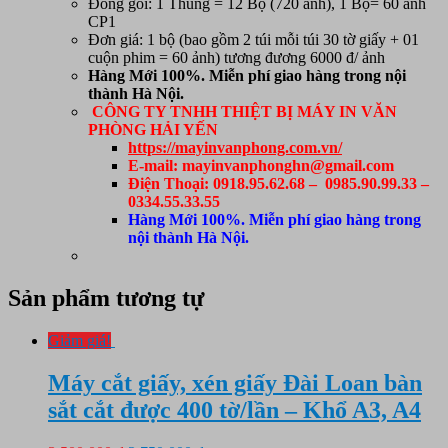
Đóng gói: 1 Thùng = 12 Bộ (720 ảnh), 1 Bộ= 60 ảnh
CP1
Đơn giá: 1 bộ (bao gồm 2 túi mỗi túi 30 tờ giấy + 01
cuộn phim = 60 ảnh) tương đương 6000 đ/ ảnh
Hàng Mới 100%. Miễn phí giao hàng trong nội
thành Hà Nội.
CÔNG TY TNHH THIỆT BỊ MÁY IN VĂN
PHÒNG HẢI YẾN
https://mayinvanphong.com.vn/
E-mail: mayinvanphonghn@gmail.com
Điện Thoại: 0918.95.62.68 – 0985.90.99.33 –
0334.55.33.55
Hàng Mới 100%. Miễn phí giao hàng trong
nội thành Hà Nội.
Sản phẩm tương tự
Giảm giá!
Máy cắt giấy, xén giấy Đài Loan bàn
sắt cắt được 400 tờ/lần – Khổ A3, A4