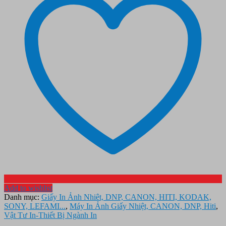
Add to wishlist
Danh mục:
Giấy In Ảnh Nhiêt, DNP, CANON, HITI, KODAK,
SONY, LEFAMI...
,
Máy In Ảnh Giấy Nhiệt, CANON, DNP, Hiti
,
Vật Tư In-Thiết Bị Ngành In