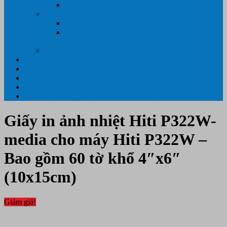
Máy hủy tài liệu
GIẤY IN – THIẾT BỊ NGÀNH IN
Giấy In Ảnh Cuộn Khổ Lớn
Giấy ÉP PLASTIC ( ÉP GIẤY TỜ, ÉP ẢNH,
ÉP CMT, ÉP DẺO)
Máy tính PC- Laptop- Màn Hình – Máy Văn Phòng
Tin tức
Hỗ Trợ Khách Hàng
Thông Tin Cần Thiết
Về chúng tôi
Liên Hệ- 0334.55.33.55- 0985.90.99.33. 0918.95.62.68
Giấy in ảnh nhiệt Hiti P322W-
media cho máy Hiti P322W –
Bao gồm 60 tờ khổ 4″x6″
(10x15cm)
Giảm giá!