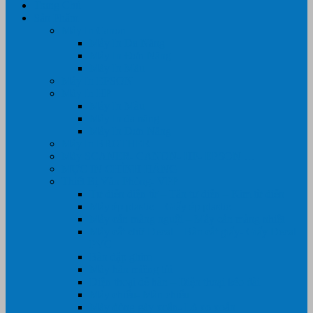
Trang Chủ
Sản Phẩm
Máy In Canon
Máy In Đa Năng
Máy In Đơn Năng
Máy In Màu
Máy In EPSON
Máy In HP
Máy In Màu
Máy In đa năng
Máy In Đơn Năng
Máy In BROTHER
Máy SCANER- CANON- HP- EPSON …
MỰC IN CHÍNH HÃNG
Thiết Bị Văn Phòng- VPP
Tư điển điện từ – Tân tư điển – Kim từ điển
Máy ép plastic – Giấy ép plastic
Máy cán màng nguội – Máy cán màng nhiệt
Máy cắt chữ Decal – Bàn cắt giấy- Giấy Decal
PVC
Bàn dập ghim
Máy hàn miệng túi
Điện thoại để bàn – Điện thoại kéo dài
Máy chiếu- Màn chiếu
Máy đóng gáy xoắn- Lò xo xoắn