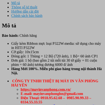
Mô tả
Thông số kĩ thuật
Hướng dẫn cài đặt
Chính sách bảo hành
Mô tả
Bảo hành:
Chính hãng
Giấy kèm Ribbon mực loại P322W-media: sử dụng cho máy
in HITI P322W
Cỡ giấy: 10x15cm
Đóng gói: 1 Thùng = 12 Bộ (720 ảnh), 1 Bộ= 60 ảnh CP1
Đơn giá: 1 bộ (bao gồm 2 túi mỗi túi 30 tờ giấy + 01 cuộn
phim = 60 ảnh) tương đương 6000 đ/ ảnh
Hàng Mới 100%. Miễn phí giao hàng trong nội thành Hà
Nội.
CÔNG TY TNHH THIỆT BỊ MÁY IN VĂN PHÒNG
HẢI YẾN
https://mayinvanphong.com.vn/
E-mail: mayinvanphonghn@gmail.com
Điện Thoại: 0918.95.62.68 – 0985.90.99.33 –
0334.55.33.55