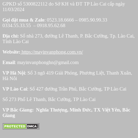
GPKD số 5300822112 do Sở KH và ĐT TP Lào Cai cấp ngày
11/03/2024
Gọi đặt mua &
Zalo
: 0523.18.6666 – 0985.90.99.33
0334.55.33.55 – 0918.95.62.68
Địa chỉ:
Số nhà 273, đường Lê Thanh, P. Bắc Cường, Tp. Lào Cai,
Tỉnh Lào Cai
Website:
https://mayinvanphong.com.vn/
Email
: mayinvanphonghn@gmail.com
VP Hà Nội
: Số 3 ngõ 419 Giải Phóng, Phương Liệt, Thanh Xuân,
Hà Nôi
VP Lào Cai
: Số 427 đường Trần Phú, Bắc Cường, TP Lào Cai
Số 273 Phố Lê Thanh, Bắc Cường, TP Lào Cai
VP Bắc Giang: Nghĩa Thượng, Minh Đức, TX Việt Yên, Bắc
Giang