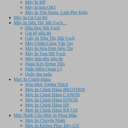
Máy In HP
Máy in kim OKI
Máy In Thẻ Nhựa- Linh Phụ Kiện
Máy In Cũ Giá Rẻ
Máy In Siêu Thị, Mã Vạch…
Đầu Đọc Mã Vạch
Giá kệ siêu thị
Giấy In Siêu Thị, Mã Vạch
Máy Chấm Công Vân Tay
Máy In Hóa Đơn Siêu Thị
Máy In Tem Mã Vạch
Máy tính tiền siêu thị
Ngăn Kéo Đựng Tiền
Phần Mềm Quản Lý
Quầy thu ngân
Mực In Chính Hãng
Hộp Mực Tương Thích
Mực In Chính Hãng BROTHER
Mực In Chính Hãng CANON
Mực In Chính Hãng EPSON
Mực In Chính Hãng HP
Mực In Chinh Hãng RICOH
Mưc Nước Cho Máy In Phun Mầu
Mực In Chuyển Nhiêt
Mực In Không Phai, Dey UV