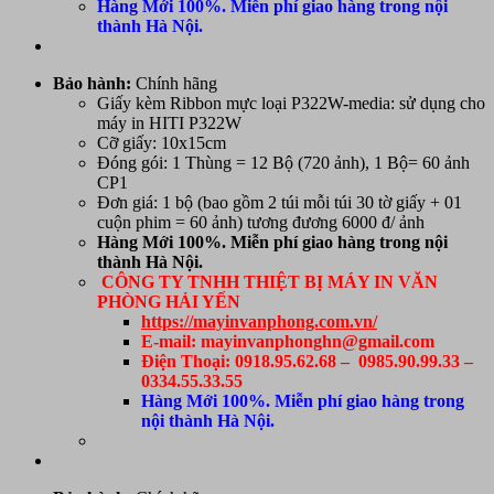
Hàng Mới 100%. Miễn phí giao hàng trong nội
thành Hà Nội.
Bảo hành:
Chính hãng
Giấy kèm Ribbon mực loại P322W-media: sử dụng cho
máy in HITI P322W
Cỡ giấy: 10x15cm
Đóng gói: 1 Thùng = 12 Bộ (720 ảnh), 1 Bộ= 60 ảnh
CP1
Đơn giá: 1 bộ (bao gồm 2 túi mỗi túi 30 tờ giấy + 01
cuộn phim = 60 ảnh) tương đương 6000 đ/ ảnh
Hàng Mới 100%. Miễn phí giao hàng trong nội
thành Hà Nội.
CÔNG TY TNHH THIỆT BỊ MÁY IN VĂN
PHÒNG HẢI YẾN
https://mayinvanphong.com.vn/
E-mail: mayinvanphonghn@gmail.com
Điện Thoại: 0918.95.62.68 – 0985.90.99.33 –
0334.55.33.55
Hàng Mới 100%. Miễn phí giao hàng trong
nội thành Hà Nội.