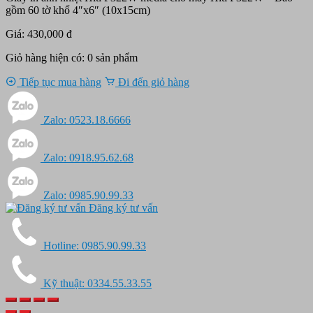
gồm 60 tờ khổ 4″x6″ (10x15cm)
Giá: 430,000 đ
Giỏ hàng hiện có:
0
sản phẩm
Tiếp tục mua hàng
Đi đến giỏ hàng
Zalo: 0523.18.6666
Zalo: 0918.95.62.68
Zalo: 0985.90.99.33
Đăng ký tư vấn
Hotline: 0985.90.99.33
Kỹ thuật: 0334.55.33.55