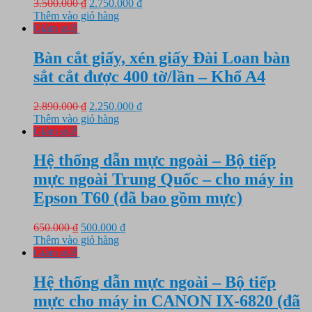
Giá
Giá
3.500.000
₫
2.750.000
₫
gốc
hiện
Thêm vào giỏ hàng
là:
tại
Giảm giá!
3.500.000 ₫.
là:
2.750.000 ₫.
Bàn cắt giấy, xén giấy Đài Loan bàn
sắt cắt được 400 tờ/lần – Khổ A4
Giá
Giá
2.890.000
₫
2.250.000
₫
gốc
hiện
Thêm vào giỏ hàng
là:
tại
Giảm giá!
2.890.000 ₫.
là:
2.250.000 ₫.
Hệ thống dẫn mực ngoài – Bộ tiếp
mực ngoài Trung Quốc – cho máy in
Epson T60 (đã bao gồm mực)
Giá
Giá
650.000
₫
500.000
₫
gốc
hiện
Thêm vào giỏ hàng
là:
tại
Giảm giá!
650.000 ₫.
là:
500.000 ₫.
Hệ thống dẫn mực ngoài – Bộ tiếp
mực cho máy in CANON IX-6820 (đã