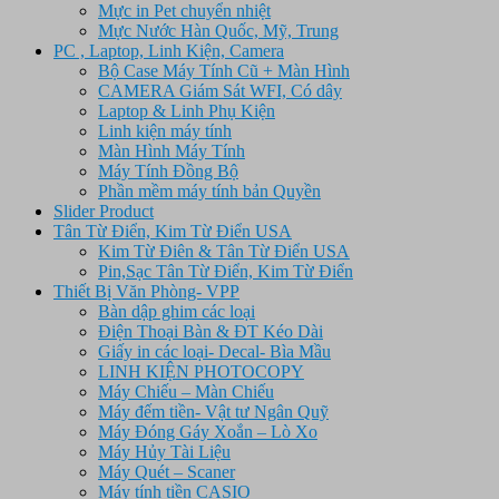
Mực in Pet chuyển nhiệt
Mực Nước Hàn Quốc, Mỹ, Trung
PC , Laptop, Linh Kiện, Camera
Bộ Case Máy Tính Cũ + Màn Hình
CAMERA Giám Sát WFI, Có dây
Laptop & Linh Phụ Kiện
Linh kiện máy tính
Màn Hình Máy Tính
Máy Tính Đồng Bộ
Phần mềm máy tính bản Quyền
Slider Product
Tân Từ Điển, Kim Từ Điển USA
Kim Từ Điên & Tân Từ Điển USA
Pin,Sạc Tân Từ Điển, Kim Từ Điển
Thiết Bị Văn Phòng- VPP
Bàn dập ghim các loại
Điện Thoại Bàn & ĐT Kéo Dài
Giấy in các loại- Decal- Bìa Mầu
LINH KIỆN PHOTOCOPY
Máy Chiếu – Màn Chiếu
Máy đếm tiền- Vật tư Ngân Quỹ
Máy Đóng Gáy Xoắn – Lò Xo
Máy Hủy Tài Liệu
Máy Quét – Scaner
Máy tính tiền CASIO