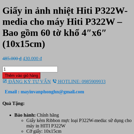
Giấy in ảnh nhiệt Hiti P322W-
media cho máy Hiti P322W –
Bao gồm 60 tờ khổ 4″x6″
(10x15cm)
Giá
Giá
485.000
₫
430.000
₫
gốc
hiện
Giấy
là:
tại
in
485.000 ₫.
là:
Thêm vào giỏ hàng
ảnh
430.000 ₫.
ĐĂNG KÝ TƯ VẤN
HOTLINE: 0985909933
nhiệt
Hiti
Email : mayinvanphonghn@gmail.com
P322W-
media
Quà Tặng:
cho
máy
Bảo hành:
Chính hãng
Hiti
Giấy kèm Ribbon mực loại P322W-media: sử dụng cho
P322W
máy in HITI P322W
-
Cỡ giấy: 10x15cm
Bao