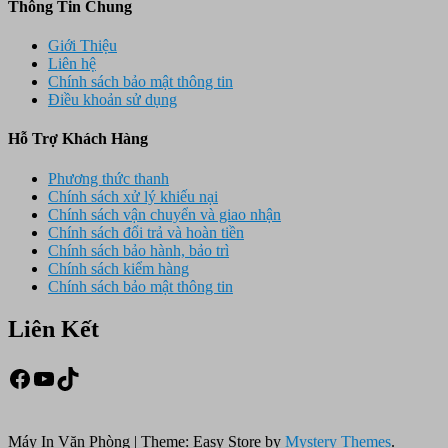
Thông Tin Chung
Giới Thiệu
Liên hệ
Chính sách bảo mật thông tin
Điều khoản sử dụng
Hỗ Trợ Khách Hàng
Phương thức thanh
Chính sách xử lý khiếu nại
Chính sách vận chuyển và giao nhận
Chính sách đổi trả và hoàn tiền
Chính sách bảo hành, bảo trì
Chính sách kiểm hàng
Chính sách bảo mật thông tin
Liên Kết
Facebook
Youtube
TikTok
Máy In Văn Phòng
|
Theme: Easy Store by
Mystery Themes
.