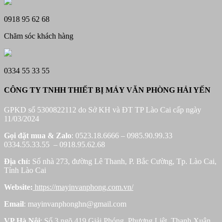
0918 95 62 68
Chăm sóc khách hàng
0334 55 33 55
CÔNG TY TNHH THIẾT BỊ MÁY VĂN PHÒNG HẢI YẾN
GPKD số 5300822112 do Sở KH và ĐT TP Lào Cai cấp ngày
11/03/2024
Gọi đặt mua &
Zalo
: 0523.18.6666 – 0985.90.99.33
0334.55.33.55 – 0918.95.62.68
Địa chỉ:
Số nhà 273, đường Lê Thanh, P. Bắc Cường, Tp. Lào Cai,
Tỉnh Lào Cai
Website:
https://mayinvanphong.com.vn/
Email
: mayinvanphonghn@gmail.com
VP Hà Nội
: Số 3 ngõ 419 Giải Phóng, Phương Liệt, Thanh Xuân,