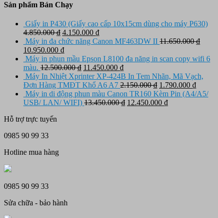
Sản phẩm Bán Chạy
Giấy in P430 (Giấy cao cấp 10x15cm dùng cho máy P630)
Giá
Giá
4.850.000
₫
4.150.000
₫
gốc
hiện
Máy in đa chức năng Canon MF463DW II
11.650.000
₫
Giá
là:
Giá
tại
10.950.000
₫
gốc
4.850.000 ₫.
hiện
là:
Máy in phun mầu Epson L8100 đa năng in scan copy wifi 6
là:
tại
Giá
4.150.000 ₫.
Giá
màu.
12.500.000
₫
11.450.000
₫
11.650.000 ₫.
là:
gốc
hiện
Máy In Nhiệt Xprinter XP-424B In Tem Nhãn, Mã Vạch,
10.950.000 ₫.
là:
tại
Giá
Giá
Đơn Hàng TMĐT Khổ A6 A7
2.150.000
₫
1.790.000
₫
12.500.000 ₫.
là:
gốc
hiện
Máy in di động phun màu Canon TR160 Kèm Pin (A4/A5/
11.450.000 ₫.
Giá
là:
Giá
tại
USB/ LAN/ WIFI)
13.450.000
₫
12.450.000
₫
gốc
2.150.000 ₫.
hiện
là:
Hỗ trợ trực tuyến
là:
tại
1.790.
13.450.000 ₫.
là:
0985 90 99 33
12.450.000 ₫.
Hotline mua hàng
0985 90 99 33
Sửa chữa - bảo hành