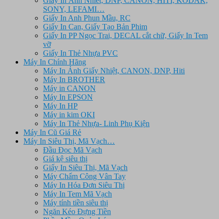
Giấy In Ảnh Nhiêt, DNP, CANON, HITI, KODAK,
SONY, LEFAMI…
Giấy In Anh Phun Mầu, RC
Giấy In Can, Giấy Tạo Bản Phim
Giấy In PP Ngọc Trai, DECAL cắt chữ, Giấy In Tem
vỡ
Giấy In Thẻ Nhựa PVC
Máy In Chính Hãng
Máy In Ảnh Giấy Nhiệt, CANON, DNP, Hiti
Máy In BROTHER
Máy in CANON
Máy In EPSON
Máy In HP
Máy in kim OKI
Máy In Thẻ Nhựa- Linh Phụ Kiện
Máy In Cũ Giá Rẻ
Máy In Siêu Thị, Mã Vạch…
Đầu Đọc Mã Vạch
Giá kệ siêu thị
Giấy In Siêu Thị, Mã Vạch
Máy Chấm Công Vân Tay
Máy In Hóa Đơn Siêu Thị
Máy In Tem Mã Vạch
Máy tính tiền siêu thị
Ngăn Kéo Đựng Tiền