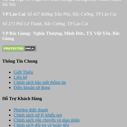
Hà Nôi
VP Lào Cai
: Số 427 đường Trần Phú, Bắc Cường, TP Lào Cai
Số 273 Phố Lê Thanh, Bắc Cường, TP Lào Cai
VP Bắc Giang: Nghĩa Thượng, Minh Đức, TX Việt Yên, Bắc
Giang
Thông Tin Chung
Giới Thiệu
Liên hệ
Chính sách bảo mật thông tin
Điều khoản sử dụng
Hỗ Trợ Khách Hàng
Phương thức thanh
Chính sách xử lý khiếu nại
Chính sách vận chuyển và giao nhận
Chính sách đổi trả và hoàn tiền