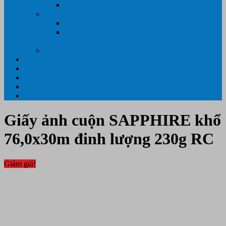
Máy hủy tài liệu
GIẤY IN – THIẾT BỊ NGÀNH IN
Giấy In Ảnh Cuộn Khổ Lớn
Giấy ÉP PLASTIC ( ÉP GIẤY TỜ, ÉP ẢNH,
ÉP CMT, ÉP DẺO)
Máy tính PC- Laptop- Màn Hình – Máy Văn Phòng
Tin tức
Hỗ Trợ Khách Hàng
Thông Tin Cần Thiết
Về chúng tôi
Liên Hệ- 0334.55.33.55- 0985.90.99.33. 0918.95.62.68
Giấy ảnh cuộn SAPPHIRE khổ
76,0x30m đinh lượng 230g RC
Giảm giá!