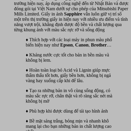
trường hiện nay, áp dụng công nghệ đến từ Nhật Bản và được
đóng gói tại Việt Nam dưới sự cho phép của Mitsubishi Paper
Mills Limited. Giấy in ảnh
Sapphire
vẫn luôn giữ vị trí số
một trên thị trường giấy in hiện nay với nhiều ưu điểm và tính
năng vượt trội, khẳng định được độ bền và chất lượng qua
từng khung ảnh với màu sắc rực rỡ và sống động
♦ Thích hợp với các loại máy in phun màu phổ
biến hiện nay như
Epson
,
Canon
,
Br
o
ther
…
♦ Kháng nước cực tốt cho bản in bền màu và
không bị lem.
♦ Hoàn toàn loại bỏ Acid và Lignin giúp mực
thẩm thấu tốt hơn, giấy bền hơn, không bị ngả
vàng hay xuống cấp khi để lâu.
♦ Tạo ra những bản in vô cùng sống động, có
màu sắc rực rỡ, chân thật và rõ ràng sắc nét mà
không bị mờ
♦ Phù hợp khi được dùng để tái tạo hình ảnh
♦ Bề mặt sáng trắng, bóng mịn và nhanh khô
mang lại cho bạn những bản in chất lượng cao