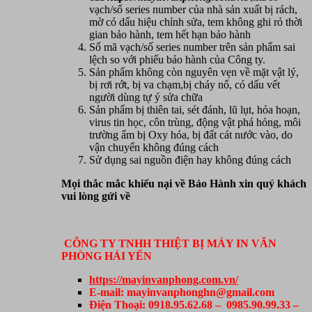
vạch/số series number của nhà sản xuất bị rách,
mờ có dấu hiệu chỉnh sửa, tem không ghi rỏ thời
gian bảo hành, tem hết hạn bảo hành
Số mã vạch/số series number trên sản phẩm sai
lệch so với phiếu bảo hành của Công ty.
Sản phẩm không còn nguyên vẹn về mặt vật lý,
bị rơi rớt, bị va chạm,bị cháy nổ, có dấu vết
người dùng tự ý sửa chữa
Sản phẩm bị thiên tai, sét đánh, lũ lụt, hỏa hoạn,
virus tin học, côn trùng, động vật phá hỏng, môi
trường ẩm bị Oxy hóa, bị đất cát nước vào, do
vận chuyển không đúng cách
Sử dụng sai nguồn điện hay không đúng cách
Mọi thắc mắc khiếu nại về Bảo Hành xin quý khách
vui lòng gửi về
CÔNG TY TNHH THIỆT BỊ MÁY IN VĂN
PHÒNG HẢI YẾN
https://mayinvanphong.com.vn/
E-mail: mayinvanphonghn@gmail.com
Điện Thoại: 0918.95.62.68 – 0985.90.99.33 –