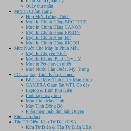
Phần Mềm Quản Lý
Quầy thu ngân
Mực In Chính Hãng
Hộp Mực Tương Thích
Mực In Chính Hãng BROTHER
Mực In Chính Hãng CANON
Mực In Chính Hãng EPSON
Mực In Chính Hãng HP
Mực In Chinh Hãng RICOH
Mưc Nước Cho Máy In Phun Mầu
Mực In Chuyển Nhiêt
Mực In Không Phai, Dey UV
Mực in Pet chuyển nhiệt
Mực Nước Hàn Quốc, Mỹ, Trung
PC , Laptop, Linh Kiện, Camera
Bộ Case Máy Tính Cũ + Màn Hình
CAMERA Giám Sát WFI, Có dây
Laptop & Linh Phụ Kiện
Linh kiện máy tính
Màn Hình Máy Tính
Máy Tính Đồng Bộ
Phần mềm máy tính bản Quyền
Slider Product
Tân Từ Điển, Kim Từ Điển USA
Kim Từ Điên & Tân Từ Điển USA