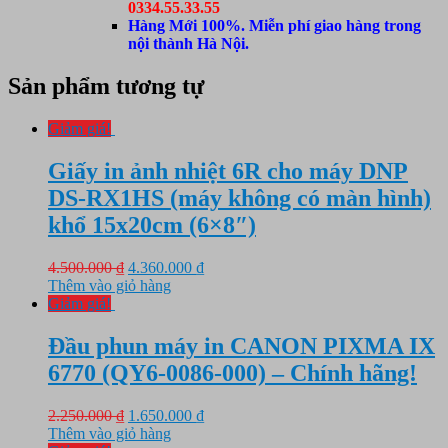
0334.55.33.55
Hàng Mới 100%. Miễn phí giao hàng trong
nội thành Hà Nội.
Sản phẩm tương tự
Giảm giá!
Giấy in ảnh nhiệt 6R cho máy DNP
DS-RX1HS (máy không có màn hình)
khổ 15x20cm (6×8″)
Giá
Giá
4.500.000
₫
4.360.000
₫
gốc
hiện
Thêm vào giỏ hàng
là:
tại
Giảm giá!
4.500.000 ₫.
là:
4.360.000 ₫.
Đầu phun máy in CANON PIXMA IX
6770 (QY6-0086-000) – Chính hãng!
Giá
Giá
2.250.000
₫
1.650.000
₫
gốc
hiện
Thêm vào giỏ hàng