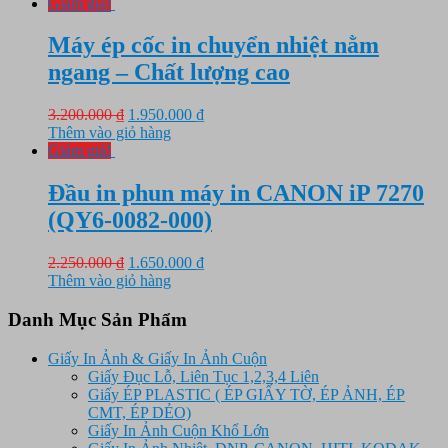
là:
tại
Giảm giá!
2.250.000 ₫.
là:
1.650.000 ₫.
Máy ép cốc in chuyển nhiệt nằm
ngang – Chất lượng cao
Giá
Giá
3.200.000
₫
1.950.000
₫
gốc
hiện
Thêm vào giỏ hàng
là:
tại
Giảm giá!
3.200.000 ₫.
là:
1.950.000 ₫.
Đầu in phun máy in CANON iP 7270
(QY6-0082-000)
Giá
Giá
2.250.000
₫
1.650.000
₫
gốc
hiện
Thêm vào giỏ hàng
là:
tại
2.250.000 ₫.
là:
Danh Mục Sản Phẩm
1.650.000 ₫.
Giấy In Ảnh & Giấy In Ảnh Cuộn
Giấy Đục Lỗ, Liên Tục 1,2,3,4 Liên
Giấy ÉP PLASTIC ( ÉP GIẤY TỜ, ÉP ẢNH, ÉP
CMT, ÉP DẺO)
Giấy In Ảnh Cuộn Khổ Lớn