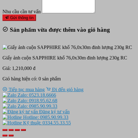
Nhu cầu cần tư vấn
Gửi thông tin
Sản phẩm vừa được thêm vào giỏ hàng
Giấy ảnh cuộn SAPPHIRE khổ 76,0x30m đinh lượng 230g RC
Giá: 1,210,000 đ
Giỏ hàng hiện có:
0
sản phẩm
Tiếp tục mua hàng
Đi đến giỏ hàng
Zalo: 0523.18.6666
Zalo: 0918.95.62.68
Zalo: 0985.90.99.33
Đăng ký tư vấn
Hotline: 0985.90.99.33
Kỹ thuật: 0334.55.33.55