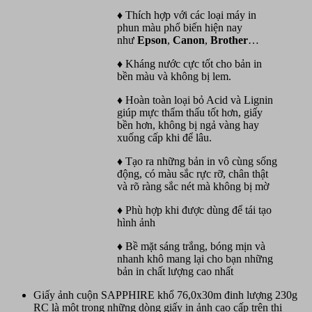
♦ Thích hợp với các loại máy in
phun màu phổ biến hiện nay
như
Epson
,
Canon
,
Br
o
ther
…
♦ Kháng nước cực tốt cho bản in
bền màu và không bị lem.
♦ Hoàn toàn loại bỏ Acid và Lignin
giúp mực thẩm thấu tốt hơn, giấy
bền hơn, không bị ngả vàng hay
xuống cấp khi để lâu.
♦ Tạo ra những bản in vô cùng sống
động, có màu sắc rực rỡ, chân thật
và rõ ràng sắc nét mà không bị mờ
♦ Phù hợp khi được dùng để tái tạo
hình ảnh
♦ Bề mặt sáng trắng, bóng mịn và
nhanh khô mang lại cho bạn những
bản in chất lượng cao nhất
Giấy ảnh cuộn SAPPHIRE khổ 76,0x30m đinh lượng 230g
RC là một trong những dòng giấy in ảnh cao cấp trên thị