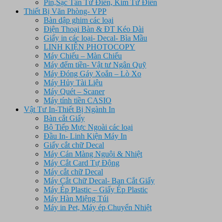
Pin,Sạc Tân Từ Điển, Kim Từ Điển
Thiết Bị Văn Phòng- VPP
Bàn dập ghim các loại
Điện Thoại Bàn & ĐT Kéo Dài
Giấy in các loại- Decal- Bìa Mầu
LINH KIỆN PHOTOCOPY
Máy Chiếu – Màn Chiếu
Máy đếm tiền- Vật tư Ngân Quỹ
Máy Đóng Gáy Xoắn – Lò Xo
Máy Hủy Tài Liệu
Máy Quét – Scaner
Máy tính tiền CASIO
Vật Tư In-Thiết Bị Ngành In
Bàn cắt Giấy
Bộ Tiếp Mực Ngoài các loại
Đầu In- Linh Kiện Máy In
Giấy cắt chữ Decal
Máy Cán Màng Nguội & Nhiệt
Máy Cắt Card Tự Động
Máy cắt chữ Decal
Máy Cắt Chữ Decal- Ban Cắt Giấy
Máy Ép Plastic – Giấy Ép Plastic
Máy Hàn Miệng Túi
Máy in Pet, Máy ép Chuyển Nhiệt