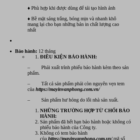
♦ Phù hợp khi được dùng để tái tạo hình ảnh
♦ Bề mặt sáng trắng, bóng mịn và nhanh khô
mang lại cho bạn những bản in chất lượng cao
nhất
Bảo hành:
12 tháng
ĐIỀU KIỆN BẢO HÀNH:
– Phải xuất trình phiếu bảo hành kèm theo sản
phẩm.
– Tất cả sản phẩm phải còn nguyên vẹn tem
của
https://mayinvanphong.com.vn/
– Sản phẩm hư hỏng do lỗi nhà sản xuất.
NHỮNG TRƯỜNG HỢP TỪ CHỐI BẢO
HÀNH:
Sản phẩm đã hết hạn bảo hành hoặc không có
phiếu bảo hành của Công ty.
Không có tem bảo hành
của
https://mayinvanphong.com.vn/
,mã số