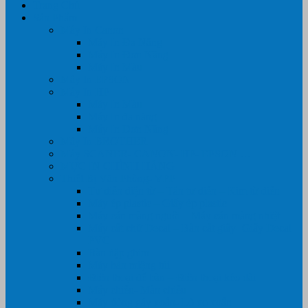
Trang Chủ
Sản Phẩm
Máy In Canon
Máy In Đa Năng
Máy In Đơn Năng
Máy In Màu
Máy In EPSON
Máy In HP
Máy In Màu
Máy In đa năng
Máy In Đơn Năng
Máy In BROTHER
Máy SCANER- CANON- HP- EPSON …
MỰC IN CHÍNH HÃNG
Thiết Bị Văn Phòng- VPP
Tư điển điện từ – Tân tư điển – Kim từ điển
Máy ép plastic – Giấy ép plastic
Máy cán màng nguội – Máy cán màng nhiệt
Máy cắt chữ Decal – Bàn cắt giấy- Giấy Decal
PVC
Bàn dập ghim
Máy hàn miệng túi
Điện thoại để bàn – Điện thoại kéo dài
Máy chiếu- Màn chiếu
Máy đóng gáy xoắn- Lò xo xoắn