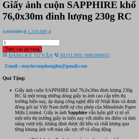
Giấy ảnh cuộn SAPPHIRE khổ
76,0x30m đinh lượng 230g RC
Giá
Giá
1.650.000
₫
1.210.000
₫
gốc
hiện
Giấy
là:
tại
ảnh
1.650.000 ₫.
là:
Thêm vào giỏ hàng
cuộn
1.210.000 ₫.
ĐĂNG KÝ TƯ VẤN
HOTLINE: 0985909933
SAPPHIRE
khổ
Email : mayinvanphonghn@gmail.com
76,0x30m
đinh
Quà Tặng:
lượng
230g
Giấy ảnh cuộn SAPPHIRE khổ 76,0x30m đinh lượng 230g
RC
RC là một trong những dòng giấy in ảnh cao cấp trên thị
số
trường hiện nay, áp dụng công nghệ đến từ Nhật Bản và được
lượng
đóng gói tại Việt Nam dưới sự cho phép của Mitsubishi Paper
Mills Limited. Giấy in ảnh
Sapphire
vẫn luôn giữ vị trí số
một trên thị trường giấy in hiện nay với nhiều ưu điểm và tính
năng vượt trội, khẳng định được độ bền và chất lượng qua
từng khung ảnh với màu sắc rực rỡ và sống động