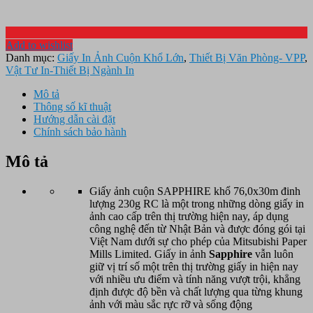
Add to wishlist
Danh mục:
Giấy In Ảnh Cuộn Khổ Lớn
,
Thiết Bị Văn Phòng- VPP
,
Vật Tư In-Thiết Bị Ngành In
Mô tả
Thông số kĩ thuật
Hướng dẫn cài đặt
Chính sách bảo hành
Mô tả
Giấy ảnh cuộn SAPPHIRE khổ 76,0x30m đinh
lượng 230g RC là một trong những dòng giấy in
ảnh cao cấp trên thị trường hiện nay, áp dụng
công nghệ đến từ Nhật Bản và được đóng gói tại
Việt Nam dưới sự cho phép của Mitsubishi Paper
Mills Limited. Giấy in ảnh
Sapphire
vẫn luôn
giữ vị trí số một trên thị trường giấy in hiện nay
với nhiều ưu điểm và tính năng vượt trội, khẳng
định được độ bền và chất lượng qua từng khung
ảnh với màu sắc rực rỡ và sống động