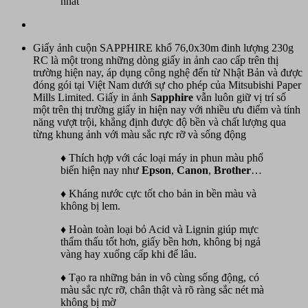
nhất
Giấy ảnh cuộn SAPPHIRE khổ 76,0x30m đinh lượng 230g
RC là một trong những dòng giấy in ảnh cao cấp trên thị
trường hiện nay, áp dụng công nghệ đến từ Nhật Bản và được
đóng gói tại Việt Nam dưới sự cho phép của Mitsubishi Paper
Mills Limited. Giấy in ảnh
Sapphire
vẫn luôn giữ vị trí số
một trên thị trường giấy in hiện nay với nhiều ưu điểm và tính
năng vượt trội, khẳng định được độ bền và chất lượng qua
từng khung ảnh với màu sắc rực rỡ và sống động
♦ Thích hợp với các loại máy in phun màu phổ
biến hiện nay như
Epson
,
Canon
,
Br
o
ther
…
♦ Kháng nước cực tốt cho bản in bền màu và
không bị lem.
♦ Hoàn toàn loại bỏ Acid và Lignin giúp mực
thẩm thấu tốt hơn, giấy bền hơn, không bị ngả
vàng hay xuống cấp khi để lâu.
♦ Tạo ra những bản in vô cùng sống động, có
màu sắc rực rỡ, chân thật và rõ ràng sắc nét mà
không bị mờ