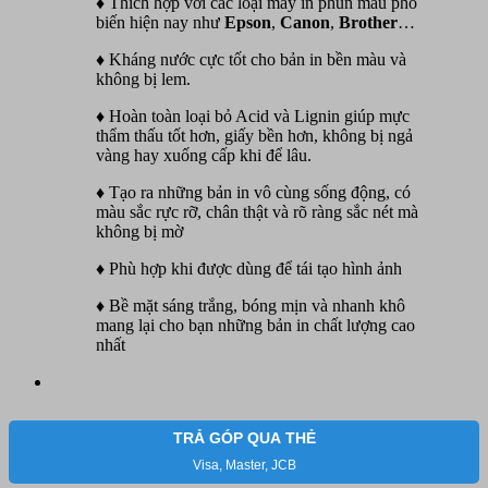
♦ Thích hợp với các loại máy in phun màu phổ
biến hiện nay như
Epson
,
Canon
,
Br
o
ther
…
♦ Kháng nước cực tốt cho bản in bền màu và
không bị lem.
♦ Hoàn toàn loại bỏ Acid và Lignin giúp mực
thẩm thấu tốt hơn, giấy bền hơn, không bị ngả
vàng hay xuống cấp khi để lâu.
♦ Tạo ra những bản in vô cùng sống động, có
màu sắc rực rỡ, chân thật và rõ ràng sắc nét mà
không bị mờ
♦ Phù hợp khi được dùng để tái tạo hình ảnh
♦ Bề mặt sáng trắng, bóng mịn và nhanh khô
mang lại cho bạn những bản in chất lượng cao
nhất
TRẢ GÓP QUA THẺ
Visa, Master, JCB