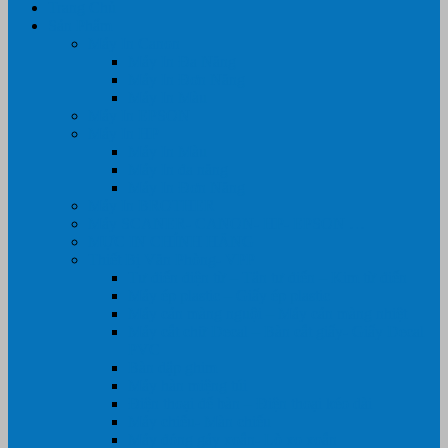
Trang Chủ
Sản Phẩm
Máy In Canon
Máy In Đa Năng
Máy In Đơn Năng
Máy In Màu
Máy In EPSON
Máy In HP
Máy In Màu
Máy In đa năng
Máy In Đơn Năng
Máy In BROTHER
Máy SCANER- CANON- HP- EPSON …
MỰC IN CHÍNH HÃNG
Thiết Bị Văn Phòng- VPP
Tư điển điện từ – Tân tư điển – Kim từ điển
Máy ép plastic – Giấy ép plastic
Máy cán màng nguội – Máy cán màng nhiệt
Máy cắt chữ Decal – Bàn cắt giấy- Giấy Decal
PVC
Bàn dập ghim
Máy hàn miệng túi
Điện thoại để bàn – Điện thoại kéo dài
Máy chiếu- Màn chiếu
Máy đóng gáy xoắn- Lò xo xoắn