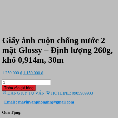
Giấy ảnh cuộn chống nước 2
mặt Glossy – Định lượng 260g,
khổ 0,914m, 30m
Giá
Giá
1.250.000
₫
1.150.000
₫
gốc
hiện
Giấy
là:
tại
ảnh
1.250.000 ₫.
là:
Thêm vào giỏ hàng
cuộn
1.150.000 ₫.
ĐĂNG KÝ TƯ VẤN
HOTLINE: 0985909933
chống
nước
Email : mayinvanphonghn@gmail.com
2
mặt
Quà Tặng:
Glossy