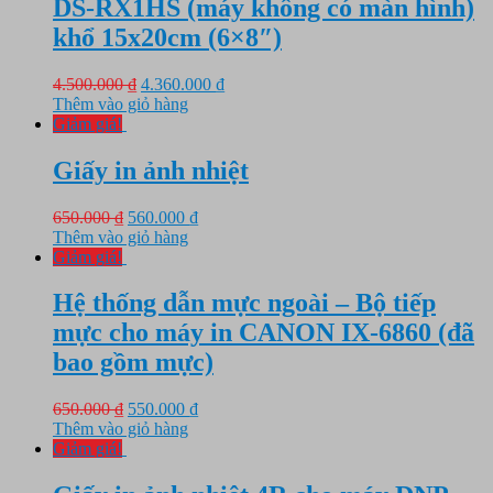
DS-RX1HS (máy không có màn hình)
khổ 15x20cm (6×8″)
Giá
Giá
4.500.000
₫
4.360.000
₫
gốc
hiện
Thêm vào giỏ hàng
là:
tại
Giảm giá!
4.500.000 ₫.
là:
4.360.000 ₫.
Giấy in ảnh nhiệt
Giá
Giá
650.000
₫
560.000
₫
gốc
hiện
Thêm vào giỏ hàng
là:
tại
Giảm giá!
650.000 ₫.
là:
560.000 ₫.
Hệ thống dẫn mực ngoài – Bộ tiếp
mực cho máy in CANON IX-6860 (đã
bao gồm mực)
Giá
Giá
650.000
₫
550.000
₫
gốc
hiện
Thêm vào giỏ hàng
là:
tại
Giảm giá!
650.000 ₫.
là:
550.000 ₫.