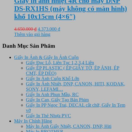
Giấy in ảnh nhiệt 4R cho máy DNP
DS-RX1HS (máy không có màn hình)
khổ 10x15cm (4×6″)
Giá
Giá
4.650.000
₫
4.373.000
₫
gốc
hiện
Thêm vào giỏ hàng
là:
tại
4.650.000 ₫.
là:
Danh Mục Sản Phẩm
4.373.000 ₫.
Giấy In Ảnh & Giấy In Ảnh Cuộn
Giấy Đục Lỗ, Liên Tục 1,2,3,4 Liên
Giấy ÉP PLASTIC ( ÉP GIẤY TỜ, ÉP ẢNH, ÉP
CMT, ÉP DẺO)
Giấy In Ảnh Cuộn Khổ Lớn
Giấy In Ảnh Nhiêt, DNP, CANON, HITI, KODAK,
SONY, LEFAMI…
Giấy In Anh Phun Mầu, RC
Giấy In Can, Giấy Tạo Bản Phim
Giấy In PP Ngọc Trai, DECAL cắt chữ, Giấy In Tem
vỡ
Giấy In Thẻ Nhựa PVC
Máy In Chính Hãng
Máy In Ảnh Giấy Nhiệt, CANON, DNP, Hiti
Máy In BROTHER