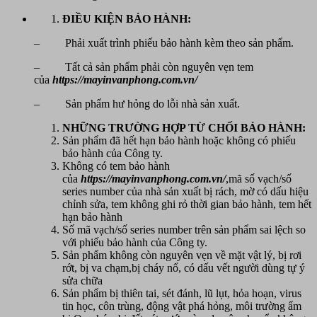
ĐIỀU KIỆN BẢO HÀNH:
– Phải xuất trình phiếu bảo hành kèm theo sản phẩm.
– Tất cả sản phẩm phải còn nguyên vẹn tem
của
https://mayinvanphong.com.vn/
– Sản phẩm hư hỏng do lỗi nhà sản xuất.
NHỮNG TRƯỜNG HỢP TỪ CHỐI BẢO HÀNH:
Sản phẩm đã hết hạn bảo hành hoặc không có phiếu
bảo hành của Công ty.
Không có tem bảo hành
của
https://mayinvanphong.com.vn/
,mã số vạch/số
series number của nhà sản xuất bị rách, mờ có dấu hiệu
chỉnh sửa, tem không ghi rỏ thời gian bảo hành, tem hết
hạn bảo hành
Số mã vạch/số series number trên sản phẩm sai lệch so
với phiếu bảo hành của Công ty.
Sản phẩm không còn nguyên vẹn về mặt vật lý, bị rơi
rớt, bị va chạm,bị cháy nổ, có dấu vết người dùng tự ý
sửa chữa
Sản phẩm bị thiên tai, sét đánh, lũ lụt, hỏa hoạn, virus
tin học, côn trùng, động vật phá hỏng, môi trường ẩm