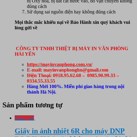
bị Oxy hóa, bị đất cát nước vào, do vận chuyển không
đúng cách
Sử dụng sai nguồn điện hay không đúng cách
Mọi thắc mắc khiếu nại về Bảo Hành xin quý khách vui
lòng gửi về
CÔNG TY TNHH THIỆT BỊ MÁY IN VĂN PHÒNG
HẢI YẾN
https://mayinvanphong.com.vn/
E-mail: mayinvanphonghn@gmail.com
Điện Thoại: 0918.95.62.68 – 0985.90.99.33 –
0334.55.33.55
Hàng Mới 100%. Miễn phí giao hàng trong nội
thành Hà Nội.
Sản phẩm tương tự
Giảm giá!
Giấy in ảnh nhiệt 6R cho máy DNP