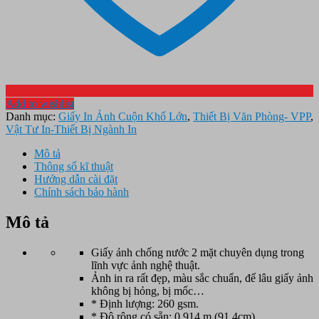
Add to wishlist
Danh mục:
Giấy In Ảnh Cuộn Khổ Lớn
,
Thiết Bị Văn Phòng- VPP
,
Vật Tư In-Thiết Bị Ngành In
Mô tả
Thông số kĩ thuật
Hướng dẫn cài đặt
Chính sách bảo hành
Mô tả
Giấy ảnh chống nước 2 mặt chuyên dụng trong
lĩnh vực ảnh nghệ thuật.
Ảnh in ra rất đẹp, màu sắc chuẩn, để lâu giấy ảnh
không bị hỏng, bị mốc…
* Định lượng: 260 gsm.
* Độ rộng có sẵn: 0.914 m (91,4cm)