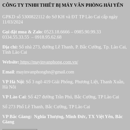
CÔNG TY TNHH THIẾT BỊ MÁY VĂN PHÒNG HẢI YẾN
GPKD số 5300822112 do Sở KH và ĐT TP Lào Cai cấp ngày
11/03/2024
Gọi đặt mua &
Zalo
: 0523.18.6666 – 0985.90.99.33
0334.55.33.55 – 0918.95.62.68
Địa chỉ:
Số nhà 273, đường Lê Thanh, P. Bắc Cường, Tp. Lào Cai,
Tỉnh Lào Cai
Website:
https://mayinvanphong.com.vn/
Email
: mayinvanphonghn@gmail.com
VP Hà Nội
: Số 3 ngõ 419 Giải Phóng, Phương Liệt, Thanh Xuân,
Hà Nôi
VP Lào Cai
: Số 427 đường Trần Phú, Bắc Cường, TP Lào Cai
Số 273 Phố Lê Thanh, Bắc Cường, TP Lào Cai
VP Bắc Giang: Nghĩa Thượng, Minh Đức, TX Việt Yên, Bắc
Giang