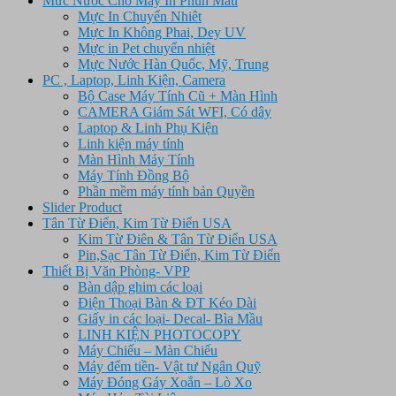
Mưc Nước Cho Máy In Phun Mầu
Mực In Chuyển Nhiêt
Mực In Không Phai, Dey UV
Mực in Pet chuyển nhiệt
Mực Nước Hàn Quốc, Mỹ, Trung
PC , Laptop, Linh Kiện, Camera
Bộ Case Máy Tính Cũ + Màn Hình
CAMERA Giám Sát WFI, Có dây
Laptop & Linh Phụ Kiện
Linh kiện máy tính
Màn Hình Máy Tính
Máy Tính Đồng Bộ
Phần mềm máy tính bản Quyền
Slider Product
Tân Từ Điển, Kim Từ Điển USA
Kim Từ Điên & Tân Từ Điển USA
Pin,Sạc Tân Từ Điển, Kim Từ Điển
Thiết Bị Văn Phòng- VPP
Bàn dập ghim các loại
Điện Thoại Bàn & ĐT Kéo Dài
Giấy in các loại- Decal- Bìa Mầu
LINH KIỆN PHOTOCOPY
Máy Chiếu – Màn Chiếu
Máy đếm tiền- Vật tư Ngân Quỹ
Máy Đóng Gáy Xoắn – Lò Xo