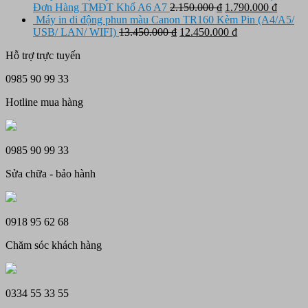
10.950.000 ₫.
là:
tại
Giá
Giá
Đơn Hàng TMĐT Khổ A6 A7
2.150.000
₫
1.790.000
₫
12.500.000 ₫.
là:
gốc
hiện
Máy in di động phun màu Canon TR160 Kèm Pin (A4/A5/
11.450.000 ₫.
Giá
là:
Giá
tại
USB/ LAN/ WIFI)
13.450.000
₫
12.450.000
₫
gốc
2.150.000 ₫.
hiện
là:
Hỗ trợ trực tuyến
là:
tại
1.790.
13.450.000 ₫.
là:
0985 90 99 33
12.450.000 ₫.
Hotline mua hàng
0985 90 99 33
Sửa chữa - bảo hành
0918 95 62 68
Chăm sóc khách hàng
0334 55 33 55