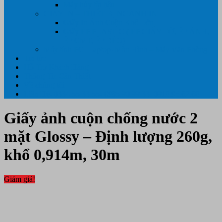
Máy hủy tài liệu
GIẤY IN – THIẾT BỊ NGÀNH IN
Giấy In Ảnh Cuộn Khổ Lớn
Giấy ÉP PLASTIC ( ÉP GIẤY TỜ, ÉP ẢNH,
ÉP CMT, ÉP DẺO)
Máy tính PC- Laptop- Màn Hình – Máy Văn Phòng
Tin tức
Hỗ Trợ Khách Hàng
Thông Tin Cần Thiết
Về chúng tôi
Liên Hệ- 0334.55.33.55- 0985.90.99.33. 0918.95.62.68
Giấy ảnh cuộn chống nước 2
mặt Glossy – Định lượng 260g,
khổ 0,914m, 30m
Giảm giá!