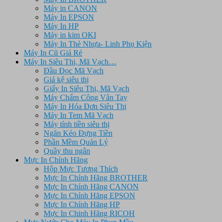
Máy in CANON
Máy In EPSON
Máy In HP
Máy in kim OKI
Máy In Thẻ Nhựa- Linh Phụ Kiện
Máy In Cũ Giá Rẻ
Máy In Siêu Thị, Mã Vạch…
Đầu Đọc Mã Vạch
Giá kệ siêu thị
Giấy In Siêu Thị, Mã Vạch
Máy Chấm Công Vân Tay
Máy In Hóa Đơn Siêu Thị
Máy In Tem Mã Vạch
Máy tính tiền siêu thị
Ngăn Kéo Đựng Tiền
Phần Mềm Quản Lý
Quầy thu ngân
Mực In Chính Hãng
Hộp Mực Tương Thích
Mực In Chính Hãng BROTHER
Mực In Chính Hãng CANON
Mực In Chính Hãng EPSON
Mực In Chính Hãng HP
Mực In Chinh Hãng RICOH