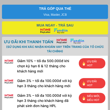
-
Định
TRẢ GÓP QUA THẺ
lượng
260g,
Visa, Master, JCB
khổ
0,914m,
MUA NGAY - TRẢ SAU
30m
số
lượng
ƯU ĐÃI KHI THANH TOÁN
(SỬ DỤNG KHI XÁC NHẬN KHOẢN VAY TRÊN TRANG CỦA TỔ CHỨC
TÀI CHÍNH)
Giảm 10% – tối đa 500.000đ khi
ƯU ĐÃI
HOT
chọn kỳ hạn 6 & 12 tháng cho
khách hàng mới
Giảm 3% – tối đa 100.000đ với kỳ
ƯU ĐÃI
HOT
hạn 3 tháng cho khách hàng mới
Giảm 3% – tối đa 100.000đ với kỳ
SIÊU MỚI,
SIÊU HOT
hạn 3 tháng cho khách hàng đã
phát sinh đơn hàng HPL