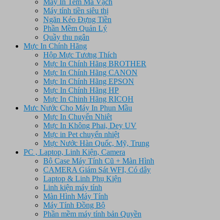
Máy In Tem Mã Vạch
Máy tính tiền siêu thị
Ngăn Kéo Đựng Tiền
Phần Mềm Quản Lý
Quầy thu ngân
Mực In Chính Hãng
Hộp Mực Tương Thích
Mực In Chính Hãng BROTHER
Mực In Chính Hãng CANON
Mực In Chính Hãng EPSON
Mực In Chính Hãng HP
Mực In Chinh Hãng RICOH
Mưc Nước Cho Máy In Phun Mầu
Mực In Chuyển Nhiêt
Mực In Không Phai, Dey UV
Mực in Pet chuyển nhiệt
Mực Nước Hàn Quốc, Mỹ, Trung
PC , Laptop, Linh Kiện, Camera
Bộ Case Máy Tính Cũ + Màn Hình
CAMERA Giám Sát WFI, Có dây
Laptop & Linh Phụ Kiện
Linh kiện máy tính
Màn Hình Máy Tính
Máy Tính Đồng Bộ
Phần mềm máy tính bản Quyền