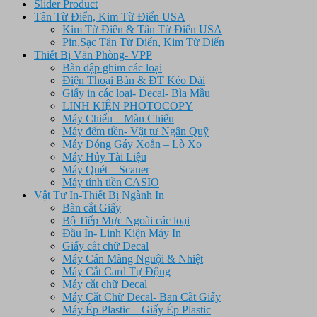
Slider Product
Tân Từ Điển, Kim Từ Điển USA
Kim Từ Điên & Tân Từ Điển USA
Pin,Sạc Tân Từ Điển, Kim Từ Điển
Thiết Bị Văn Phòng- VPP
Bàn dập ghim các loại
Điện Thoại Bàn & ĐT Kéo Dài
Giấy in các loại- Decal- Bìa Mầu
LINH KIỆN PHOTOCOPY
Máy Chiếu – Màn Chiếu
Máy đếm tiền- Vật tư Ngân Quỹ
Máy Đóng Gáy Xoắn – Lò Xo
Máy Hủy Tài Liệu
Máy Quét – Scaner
Máy tính tiền CASIO
Vật Tư In-Thiết Bị Ngành In
Bàn cắt Giấy
Bộ Tiếp Mực Ngoài các loại
Đầu In- Linh Kiện Máy In
Giấy cắt chữ Decal
Máy Cán Màng Nguội & Nhiệt
Máy Cắt Card Tự Động
Máy cắt chữ Decal
Máy Cắt Chữ Decal- Ban Cắt Giấy
Máy Ép Plastic – Giấy Ép Plastic