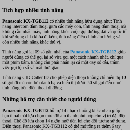
Tích hợp nhiều tính năng
Panasonic KX-TGB112
có nhiều tính năng hữu dụng như: Tính
năng intercom đàm thoại giữa các máy con, tính năng đàm thoại mà
không cần nhấc máy, tính năng khóa cuộc gọi đường dài và quốc tế
khi sử dụng chìa khóa đi kèm, tính năng điều chỉnh âm lượng và
còn nhiều tính năng khác thú vị.
Tính năng gọi lại 09 số gần nhất của
Panasonic KX-TGB112
giúp
người dùng có thể gọi lại số vừa gọi một cách nhanh nhất, chỉ qua
một phím bấm, không cần phải nhấn lại cả một dãy số dài, tránh
việc gọi lộn số và mất thời gian.
Tính năng CID Caller ID cho phép điện thoại không chỉ hiển thị 10
số gọi đi mà còn lưu danh bạ và hiển thị được 50 số gọi đến như
tính năng trên điện thoại di động.
Những hỗ trợ cần thiết cho người dùng
Panasonic KX-TGB112
hỗ trợ 14 nhạc chuông khác nhau giúp
bạn thoải mái lựa chọn mức độ âm thanh phù hợp cho vị trí đặt điện
thoại. Chế độ lựa chọn 14 ngôn ngữ tiện lợi cho đối tượng sử dụng.
Điện thoại Panasonic KX-TGB112 có thể mở rộng ra thêm 6 tay