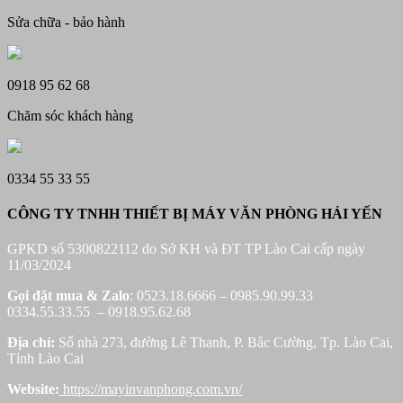
Sửa chữa - bảo hành
0918 95 62 68
Chăm sóc khách hàng
0334 55 33 55
CÔNG TY TNHH THIẾT BỊ MÁY VĂN PHÒNG HẢI YẾN
GPKD số 5300822112 do Sở KH và ĐT TP Lào Cai cấp ngày
11/03/2024
Gọi đặt mua &
Zalo
: 0523.18.6666 – 0985.90.99.33
0334.55.33.55 – 0918.95.62.68
Địa chỉ:
Số nhà 273, đường Lê Thanh, P. Bắc Cường, Tp. Lào Cai,
Tỉnh Lào Cai
Website:
https://mayinvanphong.com.vn/