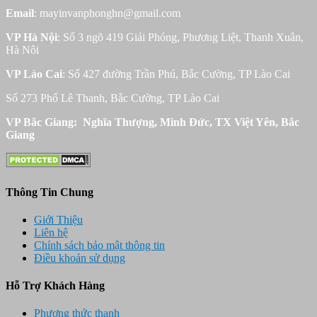
Email
: mayinvanphonghn@gmail.com
VP Hà Nội
: Số 3 ngõ 419 Giải Phóng, Phương Liệt, Thanh Xuân,
Hà Nôi
VP Lào Cai
: Số 427 đường Trần Phú, Bắc Cường, TP Lào Cai
Số 273 Phố Lê Thanh, Bắc Cường, TP Lào Cai
VP Bắc Giang: Nghĩa Thượng, Minh Đức, TX Việt Yên, Bắc
Giang
Thông Tin Chung
Giới Thiệu
Liên hệ
Chính sách bảo mật thông tin
Điều khoản sử dụng
Hỗ Trợ Khách Hàng
Phương thức thanh