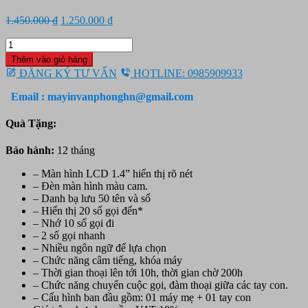
Giá
Giá
1.450.000
₫
1.250.000
₫
gốc
hiện
Điện
là:
tại
thoại
1.450.000 ₫.
là:
Thêm vào giỏ hàng
kéo
1.250.000 ₫.
ĐĂNG KÝ TƯ VẤN
HOTLINE: 0985909933
dài
Panasonic
Email : mayinvanphonghn@gmail.com
KX-
TGB112
Quà Tặng:
số
lượng
Bảo hành:
12 tháng
– Màn hình LCD 1.4” hiển thị rõ nét
– Đèn màn hình màu cam.
– Danh bạ lưu 50 tên và số
– Hiển thị 20 số gọi đến*
– Nhớ 10 số gọi đi
– 2 số gọi nhanh
– Nhiều ngôn ngữ để lựa chọn
– Chức năng câm tiếng, khóa máy
– Thời gian thoại lên tới 10h, thời gian chờ 200h
– Chức năng chuyển cuộc gọi, đàm thoại giữa các tay con.
– Cấu hình ban đầu gồm: 01 máy mẹ + 01 tay con