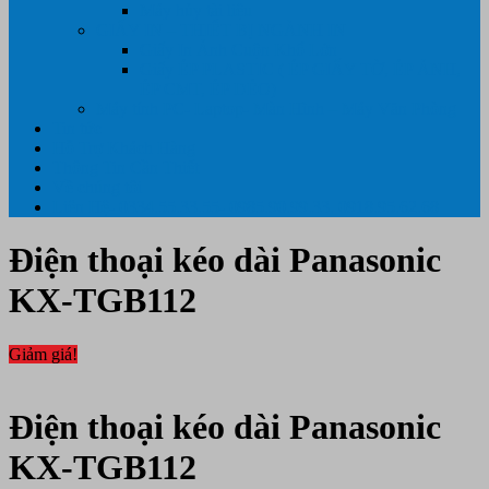
Máy hủy tài liệu
GIẤY IN – THIẾT BỊ NGÀNH IN
Giấy In Ảnh Cuộn Khổ Lớn
Giấy ÉP PLASTIC ( ÉP GIẤY TỜ, ÉP ẢNH,
ÉP CMT, ÉP DẺO)
Máy tính PC- Laptop- Màn Hình – Máy Văn Phòng
Tin tức
Hỗ Trợ Khách Hàng
Thông Tin Cần Thiết
Về chúng tôi
Liên Hệ- 0334.55.33.55- 0985.90.99.33. 0918.95.62.68
Điện thoại kéo dài Panasonic
KX-TGB112
Giảm giá!
Điện thoại kéo dài Panasonic
KX-TGB112