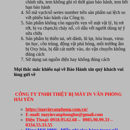
chỉnh sửa, tem không ghi rỏ thời gian bảo hành, tem hết
hạn bảo hành
Số mã vạch/số series number trên sản phẩm sai lệch so
với phiếu bảo hành của Công ty.
Sản phẩm không còn nguyên vẹn về mặt vật lý, bị rơi
rớt, bị va chạm,bị cháy nổ, có dấu vết người dùng tự ý
sửa chữa
Sản phẩm bị thiên tai, sét đánh, lũ lụt, hỏa hoạn, virus
tin học, côn trùng, động vật phá hỏng, môi trường ẩm
bị Oxy hóa, bị đất cát nước vào, do vận chuyển không
đúng cách
Sử dụng sai nguồn điện hay không đúng cách
Mọi thắc mắc khiếu nại về Bảo Hành xin quý khách vui
lòng gửi về
CÔNG TY TNHH THIỆT BỊ MÁY IN VĂN PHÒNG
HẢI YẾN
https://mayinvanphong.com.vn/
E-mail: mayinvanphonghn@gmail.com
Điện Thoại: 0918.95.62.68 – 0985.90.99.33 –
0334.55.33.55