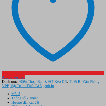
Add to wishlist
Danh mục:
Điện Thoại Bàn & ĐT Kéo Dài
,
Thiết Bị Văn Phòng-
VPP
,
Vật Tư In-Thiết Bị Ngành In
Mô tả
Thông số kĩ thuật
Hướng dẫn cài đặt