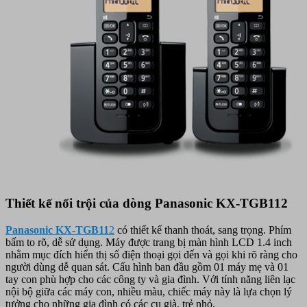
Thiết kế nổi trội của dòng Panasonic KX-TGB112
Panasonic KX-TGB11
2
có thiết kế thanh thoát, sang trọng. Phím
bấm to rõ, dễ sử dụng. Máy được trang bị màn hình LCD 1.4 inch
nhằm mục đích hiển thị số điện thoại gọi đến và gọi khi rõ ràng cho
người dùng dễ quan sát. Cấu hình ban đầu gồm 01 máy mẹ và 01
tay con phù hợp cho các công ty và gia đình. Với tính năng liên lạc
nội bộ giữa các máy con, nhiều màu, chiếc máy này là lựa chọn lý
tưởng cho những gia đình có các cụ già, trẻ nhỏ.