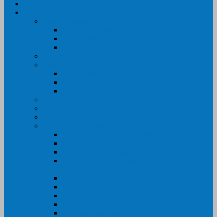
Trang Chủ
Sản Phẩm
Máy In Canon
Máy In Đa Năng
Máy In Đơn Năng
Máy In Màu
Máy In EPSON
Máy In HP
Máy In Màu
Máy In đa năng
Máy In Đơn Năng
Máy In BROTHER
Máy SCANER- CANON- HP- EPSON …
MỰC IN CHÍNH HÃNG
Thiết Bị Văn Phòng- VPP
Tư điển điện từ – Tân tư điển – Kim từ điển
Máy ép plastic – Giấy ép plastic
Máy cán màng nguội – Máy cán màng nhiệt
Máy cắt chữ Decal – Bàn cắt giấy- Giấy Decal
PVC
Bàn dập ghim
Máy hàn miệng túi
Điện thoại để bàn – Điện thoại kéo dài
Máy chiếu- Màn chiếu
Máy đóng gáy xoắn- Lò xo xoắn