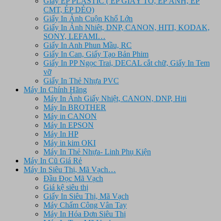
Giấy ÉP PLASTIC ( ÉP GIẤY TỜ, ÉP ẢNH, ÉP
CMT, ÉP DẺO)
Giấy In Ảnh Cuộn Khổ Lớn
Giấy In Ảnh Nhiêt, DNP, CANON, HITI, KODAK,
SONY, LEFAMI…
Giấy In Anh Phun Mầu, RC
Giấy In Can, Giấy Tạo Bản Phim
Giấy In PP Ngọc Trai, DECAL cắt chữ, Giấy In Tem
vỡ
Giấy In Thẻ Nhựa PVC
Máy In Chính Hãng
Máy In Ảnh Giấy Nhiệt, CANON, DNP, Hiti
Máy In BROTHER
Máy in CANON
Máy In EPSON
Máy In HP
Máy in kim OKI
Máy In Thẻ Nhựa- Linh Phụ Kiện
Máy In Cũ Giá Rẻ
Máy In Siêu Thị, Mã Vạch…
Đầu Đọc Mã Vạch
Giá kệ siêu thị
Giấy In Siêu Thị, Mã Vạch
Máy Chấm Công Vân Tay
Máy In Hóa Đơn Siêu Thị