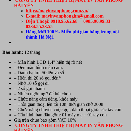
CÔNG TY TNHH THIỆT BỊ MÁY IN VĂN PHÒNG
HẢI YẾN
https://mayinvanphong.com.vn/
E-mail: mayinvanphonghn@gmail.com
Điện Thoại: 0918.95.62.68 – 0985.90.99.33 –
0334.55.33.55
Hàng Mới 100%. Miễn phí giao hàng trong nội
thành Hà Nội.
Bảo hành:
12 tháng
– Màn hình LCD 1.4” hiển thị rõ nét
– Đèn màn hình màu cam.
– Danh bạ lưu 50 tên và số
– Hiển thị 20 số gọi đến*
– Nhớ 10 số gọi đi
– 2 số gọi nhanh
– Nhiều ngôn ngữ để lựa chọn
– Chức năng câm tiếng, khóa máy
– Thời gian thoại lên tới 10h, thời gian chờ 200h
– Chức năng chuyển cuộc gọi, đàm thoại giữa các tay con.
– Cấu hình ban đầu gồm: 01 máy mẹ + 01 tay con
Giá trên chưa bao gồm VAT 10%
CÔNG TY TNHH THIỆT BỊ MÁY IN VĂN PHÒNG
HẢI YẾN