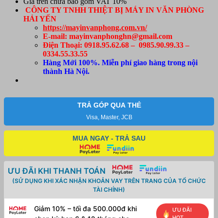
Giá trên chưa bao gồm VAT 10%
CÔNG TY TNHH THIỆT BỊ MÁY IN VĂN PHÒNG
HẢI YẾN
https://mayinvanphong.com.vn/
E-mail: mayinvanphonghn@gmail.com
Điện Thoại: 0918.95.62.68 – 0985.90.99.33 –
0334.55.33.55
Hàng Mới 100%. Miễn phí giao hàng trong nội
thành Hà Nội.
TRẢ GÓP QUA THẺ
Visa, Master, JCB
MUA NGAY - TRẢ SAU
ƯU ĐÃI KHI THANH TOÁN
(SỬ DỤNG KHI XÁC NHẬN KHOẢN VAY TRÊN TRANG CỦA TỔ CHỨC
TÀI CHÍNH)
Giảm 10% – tối đa 500.000đ khi
ƯU ĐÃI
HOT