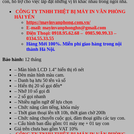
con, hỗ trợ cho việc lắp đặt những vị trí khác nhau trong ngôi nhà.
CÔNG TY TNHH THIỆT BỊ MÁY IN VĂN PHÒNG
HẢI YẾN
https://mayinvanphong.com.vn/
E-mail: mayinvanphonghn@gmail.com
Điện Thoại: 0918.95.62.68 – 0985.90.99.33 –
0334.55.33.55
Hàng Mới 100%. Miễn phí giao hàng trong nội
thành Hà Nội.
Bảo hành:
12 tháng
– Màn hình LCD 1.4” hiển thị rõ nét
– Đèn màn hình màu cam.
– Danh bạ lưu 50 tên và số
– Hiển thị 20 số gọi đến*
– Nhớ 10 số gọi đi
– 2 số gọi nhanh
– Nhiều ngôn ngữ để lựa chọn
– Chức năng câm tiếng, khóa máy
– Thời gian thoại lên tới 10h, thời gian chờ 200h
– Chức năng chuyển cuộc gọi, đàm thoại giữa các tay con.
– Cấu hình ban đầu gồm: 01 máy mẹ + 01 tay con
Giá trên chưa bao gồm VAT 10%