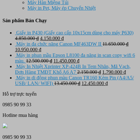
Máy Hàn Miệng Túi
Máy in Pet, Máy ép Chuyển Nhiệt
Sản phẩm Bán Chạy
Giấy in P430 (Giấy cao cấp 10x15cm dùng cho máy P630)
Giá
Giá
4.850.000
₫
4.150.000
₫
gốc
hiện
Máy in đa chức năng Canon MF463DW II
11.650.000
₫
Giá
là:
Giá
tại
10.950.000
₫
gốc
4.850.000 ₫.
hiện
là:
Máy in phun mầu Epson L8100 đa năng in scan copy wifi 6
là:
tại
Giá
4.150.000 ₫.
Giá
màu.
12.500.000
₫
11.450.000
₫
11.650.000 ₫.
là:
gốc
hiện
Máy In Nhiệt Xprinter XP-424B In Tem Nhãn, Mã Vạch,
10.950.000 ₫.
là:
tại
Giá
Giá
Đơn Hàng TMĐT Khổ A6 A7
2.150.000
₫
1.790.000
₫
12.500.000 ₫.
là:
gốc
hiện
Máy in di động phun màu Canon TR160 Kèm Pin (A4/A5/
11.450.000 ₫.
Giá
là:
Giá
tại
USB/ LAN/ WIFI)
13.450.000
₫
12.450.000
₫
gốc
2.150.000 ₫.
hiện
là:
Hỗ trợ trực tuyến
là:
tại
1.790.
13.450.000 ₫.
là:
0985 90 99 33
12.450.000 ₫.
Hotline mua hàng
0985 90 99 33