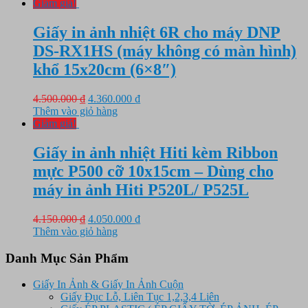
là:
tại
Giảm giá!
4.500.000 ₫.
là:
3.350.000 ₫.
Giấy in ảnh nhiệt 6R cho máy DNP
DS-RX1HS (máy không có màn hình)
khổ 15x20cm (6×8″)
Giá
Giá
4.500.000
₫
4.360.000
₫
gốc
hiện
Thêm vào giỏ hàng
là:
tại
Giảm giá!
4.500.000 ₫.
là:
4.360.000 ₫.
Giấy in ảnh nhiệt Hiti kèm Ribbon
mực P500 cỡ 10x15cm – Dùng cho
máy in ảnh Hiti P520L/ P525L
Giá
Giá
4.150.000
₫
4.050.000
₫
gốc
hiện
Thêm vào giỏ hàng
là:
tại
4.150.000 ₫.
là:
Danh Mục Sản Phẩm
4.050.000 ₫.
Giấy In Ảnh & Giấy In Ảnh Cuộn
Giấy Đục Lỗ, Liên Tục 1,2,3,4 Liên