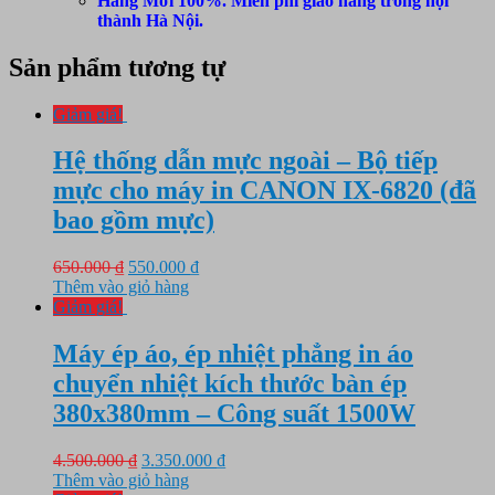
Hàng Mới 100%. Miễn phí giao hàng trong nội
thành Hà Nội.
Sản phẩm tương tự
Giảm giá!
Hệ thống dẫn mực ngoài – Bộ tiếp
mực cho máy in CANON IX-6820 (đã
bao gồm mực)
Giá
Giá
650.000
₫
550.000
₫
gốc
hiện
Thêm vào giỏ hàng
là:
tại
Giảm giá!
650.000 ₫.
là:
550.000 ₫.
Máy ép áo, ép nhiệt phẳng in áo
chuyển nhiệt kích thước bàn ép
380x380mm – Công suất 1500W
Giá
Giá
4.500.000
₫
3.350.000
₫
gốc
hiện
Thêm vào giỏ hàng