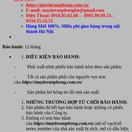
https://mayinvanphong.com.vn/
E-mail: mayinvanphonghn@gmail.com
Điện Thoại: 0918.95.62.68 – 0985.90.99.33 –
0334.55.33.55
Hàng Mới 100%. Miễn phí giao hàng trong nội
thành Hà Nội.
Bảo hành:
12 tháng
ĐIỀU KIỆN BẢO HÀNH:
– Phải xuất trình phiếu bảo hành kèm theo sản phẩm.
– Tất cả sản phẩm phải còn nguyên vẹn tem
của
https://mayinvanphong.com.vn/
– Sản phẩm hư hỏng do lỗi nhà sản xuất.
NHỮNG TRƯỜNG HỢP TỪ CHỐI BẢO HÀNH:
Sản phẩm đã hết hạn bảo hành hoặc không có phiếu
bảo hành của Công ty.
Không có tem bảo hành
của
https://mayinvanphong.com.vn/
,mã số vạch/số
series number của nhà sản xuất bị rách, mờ có dấu hiệu