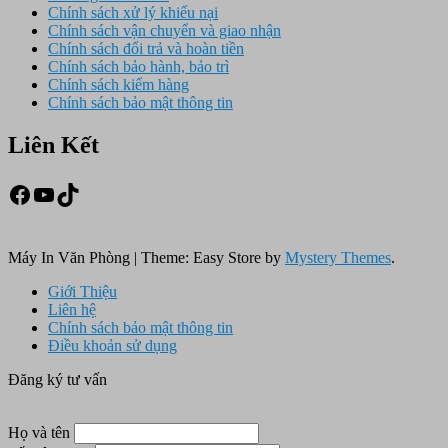
Chính sách xử lý khiếu nại
Chính sách vận chuyển và giao nhận
Chính sách đổi trả và hoàn tiền
Chính sách bảo hành, bảo trì
Chính sách kiểm hàng
Chính sách bảo mật thông tin
Liên Kết
Facebook
Youtube
TikTok
Máy In Văn Phòng
|
Theme: Easy Store by
Mystery Themes
.
Giới Thiệu
Liên hệ
Chính sách bảo mật thông tin
Điều khoản sử dụng
Đăng ký tư vấn
Họ và tên