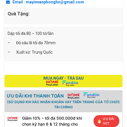
Email : mayinvanphonghn@gmail.com
số
lượng
Quà Tặng:
Dập tối đa 80 – 100 tờ/lần
– Độ sâu lề tối đa 70mm
– Xuất xứ: Trung Quốc
MUA NGAY - TRẢ SAU
ƯU ĐÃI KHI THANH TOÁN
(SỬ DỤNG KHI XÁC NHẬN KHOẢN VAY TRÊN TRANG CỦA TỔ CHỨC
TÀI CHÍNH)
Giảm 10% – tối đa 500.000đ khi
ƯU ĐÃI
HOT
chọn kỳ hạn 6 & 12 tháng cho