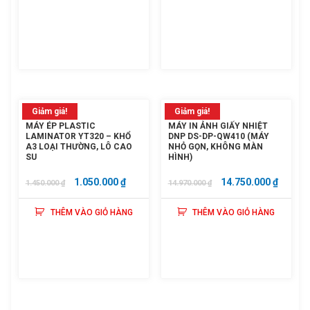
1.900.000 ₫.
LÀ:
1.850.000 ₫.
LÀ:
Nhu cầu cần tư vấn
Giá: 235,000 đ
1.650.000 ₫.
1.500.000
Giỏ hàng hiện có:
0
sản phẩm
Tiếp tục mua hàng
Giảm giá!
Giảm giá!
Đi đến giỏ hàng
MÁY ÉP PLASTIC
MÁY IN ẢNH GIẤY NHIỆT
LAMINATOR YT320 – KHỔ
DNP DS-DP-QW410 (MÁY
A3 LOẠI THƯỜNG, LÔ CAO
NHỎ GỌN, KHÔNG MÀN
Gửi thông tin
SU
HÌNH)
GIÁ
GIÁ
GIÁ
GIÁ
1.050.000
₫
14.750.000
₫
1.450.000
₫
14.970.000
₫
GỐC
HIỆN
GỐC
HIỆN
THÊM VÀO GIỎ HÀNG
THÊM VÀO GIỎ HÀNG
LÀ:
TẠI
LÀ:
TẠI
1.450.000 ₫.
LÀ:
14.970.000 ₫.
LÀ:
1.050.000 ₫.
14.750.