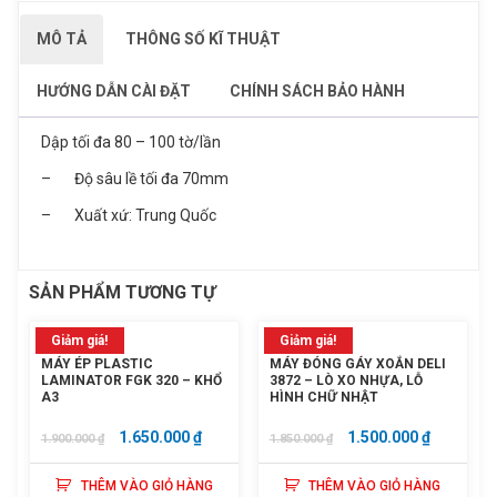
MÔ TẢ
THÔNG SỐ KĨ THUẬT
HƯỚNG DẪN CÀI ĐẶT
CHÍNH SÁCH BẢO HÀNH
Dập tối đa 80 – 100 tờ/lần
– Độ sâu lề tối đa 70mm
– Xuất xứ: Trung Quốc
SẢN PHẨM TƯƠNG TỰ
ĐĂNG KÝ TƯ VẤN
Giảm giá!
Giảm giá!
MÁY ÉP PLASTIC
MÁY ĐÓNG GÁY XOẮN DELI
LAMINATOR FGK 320 – KHỔ
3872 – LÒ XO NHỰA, LỖ
Họ và tên
Sản phẩm vừa được thêm vào giỏ
A3
HÌNH CHỮ NHẬT
hàng
GIÁ
GIÁ
GIÁ
GIÁ
1.650.000
₫
1.500.000
₫
1.900.000
₫
1.850.000
₫
Số điện thoại
GỐC
HIỆN
GỐC
HIỆN
THÊM VÀO GIỎ HÀNG
THÊM VÀO GIỎ HÀNG
LÀ:
TẠI
LÀ:
TẠI
Dập ghim trung Deli 0390