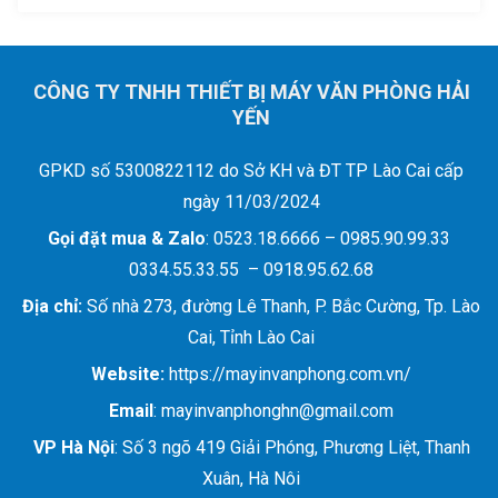
CÔNG TY TNHH THIẾT BỊ MÁY VĂN PHÒNG HẢI
YẾN
GPKD số 5300822112 do Sở KH và ĐT TP Lào Cai cấp
ngày 11/03/2024
Gọi đặt mua &
Zalo
: 0523.18.6666 – 0985.90.99.33
0334.55.33.55 – 0918.95.62.68
Địa chỉ:
Số nhà 273, đường Lê Thanh, P. Bắc Cường, Tp. Lào
Cai, Tỉnh Lào Cai
Website:
https://mayinvanphong.com.vn/
Email
: mayinvanphonghn@gmail.com
VP Hà Nội
: Số 3 ngõ 419 Giải Phóng, Phương Liệt, Thanh
Xuân, Hà Nôi